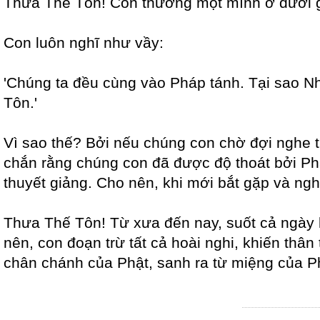
Thưa Thế Tôn! Con thường một mình ở dưới gố
Con luôn nghĩ như vầy:
'Chúng ta đều cùng vào Pháp tánh. Tại sao Nh
Tôn.'
Vì sao thế? Bởi nếu chúng con chờ đợi nghe
chắn rằng chúng con đã được độ thoát bởi Ph
thuyết giảng. Cho nên, khi mới bắt gặp và ngh
Thưa Thế Tôn! Từ xưa đến nay, suốt cả ngày 
nên, con đoạn trừ tất cả hoài nghi, khiến thâ
chân chánh của Phật, sanh ra từ miệng của P