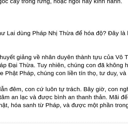
c cây trong rừng, hoặc ngồi hay kinh hành.
ư Lai dùng Pháp Nhị Thừa để hóa độ? Đây là l
 thuyết giảng về nhân duyên thành tựu của Vô
áp Đại Thừa. Tuy nhiên, chúng con đã không hi
e Phật Pháp, chúng con liền tín thọ, tư duy, v
lẫn đêm, con cứ luôn tự trách. Bây giờ, con 
n tâm an lạc và được bình an thanh thản. Mãi đ
hật, hóa sanh từ Pháp, và được một phần tron