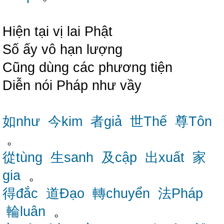
Hiện tại vị lai Phật
Số ấy vô hạn lượng
Cũng dùng các phương tiện
Diễn nói Pháp như vầy
如như
今kim
者giả
世Thế
尊Tôn
。
從tùng
生sanh
及cập
出xuất
家
gia
。
得đắc
道Đạo
轉chuyển
法Pháp
輪luân
。