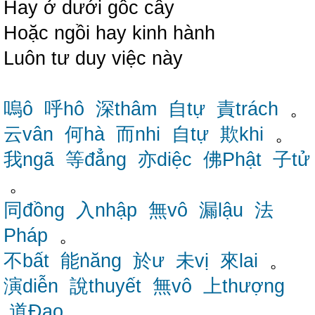
Hay ở dưới gốc cây
Hoặc ngồi hay kinh hành
Luôn tư duy việc này
嗚ô
呼hô
深thâm
自tự
責trách
。
云vân
何hà
而nhi
自tự
欺khi
。
我ngã
等đẳng
亦diệc
佛Phật
子tử
。
同đồng
入nhập
無vô
漏lậu
法
Pháp
。
不bất
能năng
於ư
未vị
來lai
。
演diễn
說thuyết
無vô
上thượng
道Đạo
。