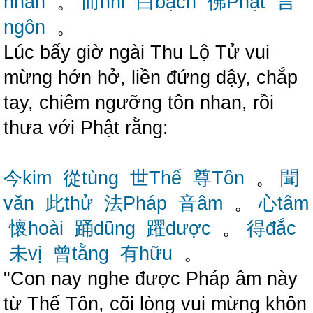
nhan
。
而nhi
白bạch
佛Phật
言
ngôn
。
Lúc bấy giờ ngài Thu Lộ Tử vui
mừng hớn hở, liền đứng dậy, chắp
tay, chiêm ngưỡng tôn nhan, rồi
thưa với Phật rằng:
今kim
從tùng
世Thế
尊Tôn
。
聞
văn
此thử
法Pháp
音âm
。
心tâm
懷hoài
踊dũng
躍dược
。
得đắc
未vị
曾tằng
有hữu
。
"Con nay nghe được Pháp âm này
từ Thế Tôn, cõi lòng vui mừng khôn