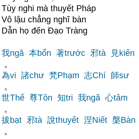
Tùy nghi mà thuyết Pháp
Vô lậu chẳng nghĩ bàn
Dẫn họ đến Đạo Tràng
我ngã
本bổn
著trước
邪tà
見kiến
。
為vi
諸chư
梵Phạm
志Chí
師sư
。
世Thế
尊Tôn
知tri
我ngã
心tâm
。
拔bạt
邪tà
說thuyết
涅Niết
槃Bàn
。