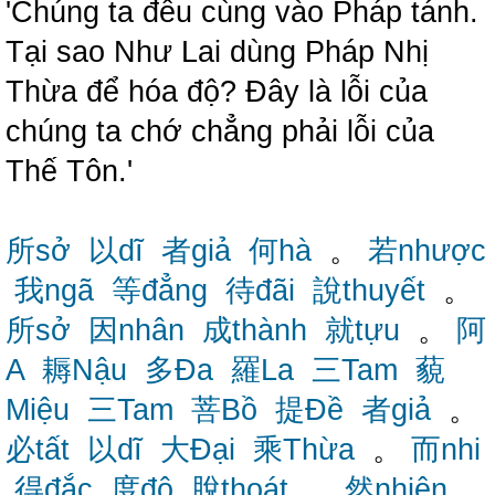
'Chúng ta đều cùng vào Pháp tánh.
Tại sao Như Lai dùng Pháp Nhị
Thừa để hóa độ? Đây là lỗi của
chúng ta chớ chẳng phải lỗi của
Thế Tôn.'
所sở
以dĩ
者giả
何hà
。
若nhược
我ngã
等đẳng
待đãi
說thuyết
。
所sở
因nhân
成thành
就tựu
。
阿
A
耨Nậu
多Đa
羅La
三Tam
藐
Miệu
三Tam
菩Bồ
提Đề
者giả
。
必tất
以dĩ
大Đại
乘Thừa
。
而nhi
得đắc
度độ
脫thoát
。
然nhiên