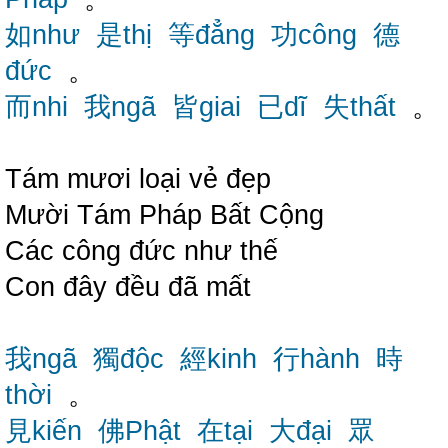
如như
是thị
等đẳng
功công
德
đức
。
而nhi
我ngã
皆giai
已dĩ
失thất
。
Tám mươi loại vẻ đẹp
Mười Tám Pháp Bất Cộng
Các công đức như thế
Con đây đều đã mất
我ngã
獨độc
經kinh
行hành
時
thời
。
見kiến
佛Phật
在tại
大đại
眾