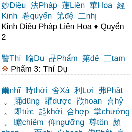
妙Diệu
法Pháp
蓮Liên
華Hoa
經
Kinh
卷quyển
第đệ
二nhị
Kinh Diệu Pháp Liên Hoa ♦ Quyển
2
譬Thí
喻Dụ
品Phẩm
第đệ
三tam
☸
Phẩm 3: Thí Dụ
爾nhĩ
時thời
舍Xá
利Lợi
弗Phất
。
踊dũng
躍dược
歡hoan
喜hỷ
。
即tức
起khởi
合hợp
掌chưởng
。
瞻chiêm
仰ngưỡng
尊tôn
顏