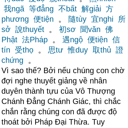
我ngã
等đẳng
不bất
解giải
方
phương
便tiện
。
隨tùy
宜nghi
所
sở
說thuyết
。
初sơ
聞văn
佛
Phật
法Pháp
。
遇ngộ
便tiện
信
tín
受thọ
。
思tư
惟duy
取thủ
證
chứng
。
Vì sao thế? Bởi nếu chúng con chờ
đợi nghe thuyết giảng về nhân
duyên thành tựu của Vô Thượng
Chánh Đẳng Chánh Giác, thì chắc
chắn rằng chúng con đã được độ
thoát bởi Pháp Đại Thừa. Tuy