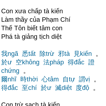
Con xưa chấp tà kiến
Làm thầy của Phạm Chí
Thế Tôn biết tâm con
Phá tà giảng tịch diệt
我ngã
悉tất
除trừ
邪tà
見kiến
。
於ư
空không
法pháp
得đắc
證
chứng
。
爾nhĩ
時thời
心tâm
自tự
謂vị
。
得đắc
至chí
於ư
滅diệt
度độ
。
Con trừ sạch tà kiến