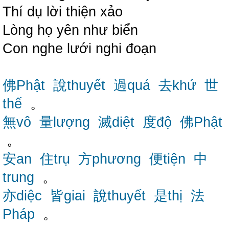
Thí dụ lời thiện xảo
Lòng họ yên như biển
Con nghe lưới nghi đoạn
佛Phật
說thuyết
過quá
去khứ
世
thế
。
無vô
量lượng
滅diệt
度độ
佛Phật
。
安an
住trụ
方phương
便tiện
中
trung
。
亦diệc
皆giai
說thuyết
是thị
法
Pháp
。