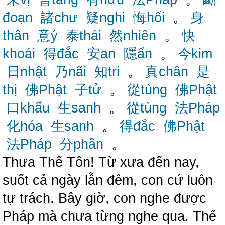
đoạn
諸chư
疑nghi
悔hối
。
身
thân
意ý
泰thái
然nhiên
。
快
khoái
得đắc
安an
隱ẩn
。
今kim
日nhật
乃nãi
知tri
。
真chân
是
thị
佛Phật
子tử
。
從tùng
佛Phật
口khẩu
生sanh
。
從tùng
法Pháp
化hóa
生sanh
。
得đắc
佛Phật
法Pháp
分phần
。
Thưa Thế Tôn! Từ xưa đến nay,
suốt cả ngày lẫn đêm, con cứ luôn
tự trách. Bây giờ, con nghe được
Pháp mà chưa từng nghe qua. Thế