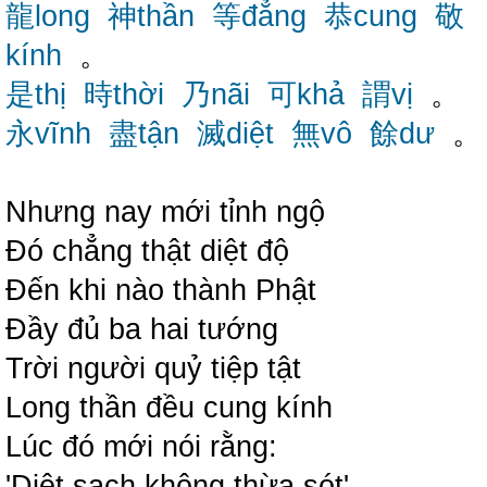
龍long
神thần
等đẳng
恭cung
敬
kính
。
是thị
時thời
乃nãi
可khả
謂vị
。
永vĩnh
盡tận
滅diệt
無vô
餘dư
。
Nhưng nay mới tỉnh ngộ
Đó chẳng thật diệt độ
Đến khi nào thành Phật
Đầy đủ ba hai tướng
Trời người quỷ tiệp tật
Long thần đều cung kính
Lúc đó mới nói rằng:
'Diệt sạch không thừa sót'