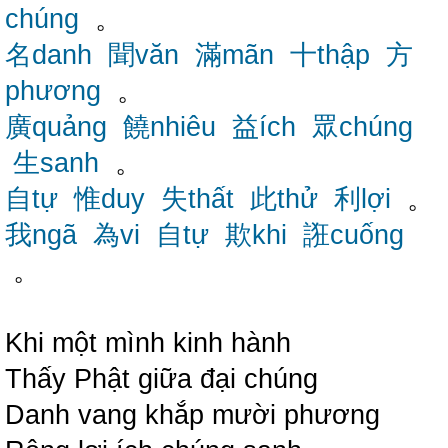
chúng
。
名danh
聞văn
滿mãn
十thập
方
phương
。
廣quảng
饒nhiêu
益ích
眾chúng
生sanh
。
自tự
惟duy
失thất
此thử
利lợi
。
我ngã
為vi
自tự
欺khi
誑cuống
。
Khi một mình kinh hành
Thấy Phật giữa đại chúng
Danh vang khắp mười phương