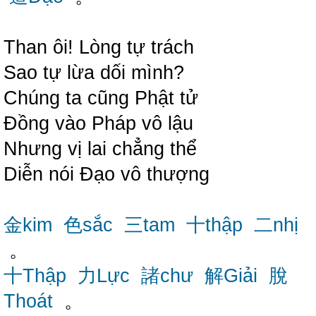
Than ôi! Lòng tự trách
Sao tự lừa dối mình?
Chúng ta cũng Phật tử
Đồng vào Pháp vô lậu
Nhưng vị lai chẳng thể
Diễn nói Đạo vô thượng
金kim
色sắc
三tam
十thập
二nhị
。
十Thập
力Lực
諸chư
解Giải
脫
Thoát
。