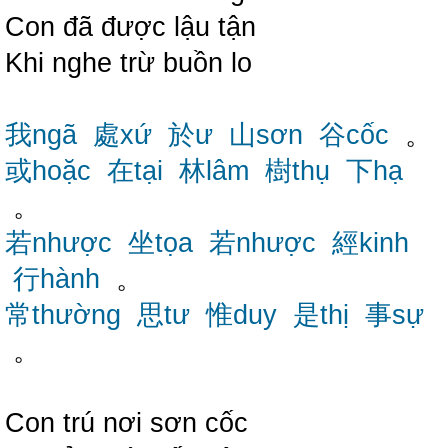
Con đã được lậu tận
Khi nghe trừ buồn lo
我ngã
處xứ
於ư
山sơn
谷cốc
。
或hoặc
在tại
林lâm
樹thụ
下hạ
。
若nhược
坐tọa
若nhược
經kinh
行hành
。
常thường
思tư
惟duy
是thị
事sự
。
Con trú nơi sơn cốc