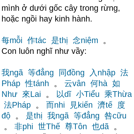
mình ở dưới gốc cây trong rừng,
hoặc ngồi hay kinh hành.
每mỗi
作tác
是thị
念niệm
。
Con luôn nghĩ như vầy:
我ngã
等đẳng
同đồng
入nhập
法
Pháp
性tánh
。
云vân
何hà
如
Như
來Lai
。
以dĩ
小Tiểu
乘Thừa
法Pháp
。
而nhi
見kiến
濟tế
度
độ
。
是thị
我ngã
等đẳng
咎cữu
。
非phi
世Thế
尊Tôn
也dã
。