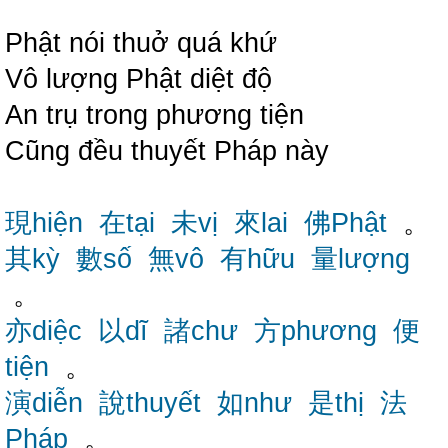
Phật nói thuở quá khứ
Vô lượng Phật diệt độ
An trụ trong phương tiện
Cũng đều thuyết Pháp này
現hiện
在tại
未vị
來lai
佛Phật
。
其kỳ
數số
無vô
有hữu
量lượng
。
亦diệc
以dĩ
諸chư
方phương
便
tiện
。
演diễn
說thuyết
如như
是thị
法
Pháp
。