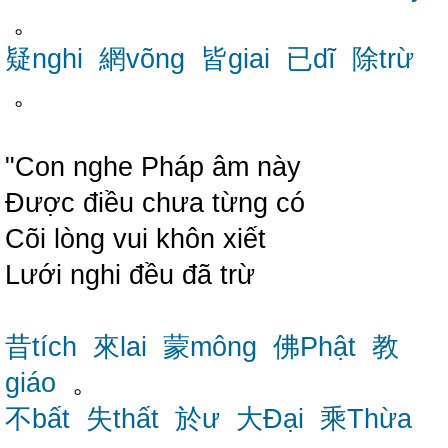
。
疑nghi
網võng
皆giai
已dĩ
除trừ
。
"Con nghe Pháp âm này
Được điều chưa từng có
Cõi lòng vui khôn xiết
Lưới nghi đều đã trừ
昔tích
來lai
蒙mông
佛Phật
教
giáo
。
不bất
失thất
於ư
大Đại
乘Thừa