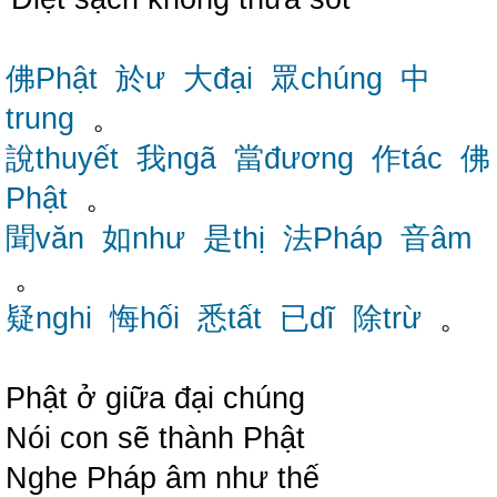
佛Phật
於ư
大đại
眾chúng
中
trung
。
說thuyết
我ngã
當đương
作tác
佛
Phật
。
聞văn
如như
是thị
法Pháp
音âm
。
疑nghi
悔hối
悉tất
已dĩ
除trừ
。
Phật ở giữa đại chúng
Nói con sẽ thành Phật
Nghe Pháp âm như thế