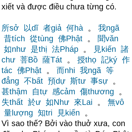
xiết và được điều chưa từng có.
所sở
以dĩ
者giả
何hà
。
我ngã
昔tích
從tùng
佛Phật
。
聞văn
如như
是thị
法Pháp
。
見kiến
諸
chư
菩Bồ
薩Tát
。
授thọ
記ký
作
tác
佛Phật
。
而nhi
我ngã
等
đẳng
不bất
預dự
斯tư
事sự
。
甚thậm
自tự
感cảm
傷thương
。
失thất
於ư
如Như
來Lai
。
無vô
量lượng
知tri
見kiến
。
Vì sao thế? Bởi vào thuở xưa, con