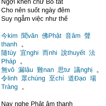
Ngợi khen chư Bồ
-
tát
Cho nên suốt ngày đêm
Suy ngẫm việc như thế
今kim
聞văn
佛Phật
音âm
聲
thanh
。
隨tùy
宜nghi
而nhi
說thuyết
法
Pháp
。
無vô
漏lậu
難nan
思tư
議nghị
。
令linh
眾chúng
至chí
道Đạo
場
Tràng
。
Nay nghe Phật âm thanh