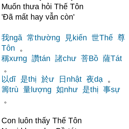
Muốn thưa hỏi Thế Tôn
'Đã mất hay vẫn còn'
我ngã
常thường
見kiến
世Thế
尊
Tôn
。
稱xưng
讚tán
諸chư
菩Bồ
薩Tát
。
以dĩ
是thị
於ư
日nhật
夜dạ
。
籌trù
量lượng
如như
是thị
事sự
。
Con luôn thấy Thế Tôn