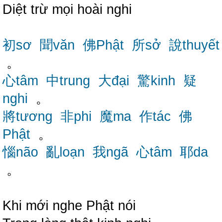
Diệt trừ mọi hoài nghi
初sơ
聞văn
佛Phật
所sở
說thuyết
。
心tâm
中trung
大đại
驚kinh
疑
nghi
。
將tương
非phi
魔ma
作tác
佛
Phật
。
惱não
亂loạn
我ngã
心tâm
耶da
。
Khi mới nghe Phật nói