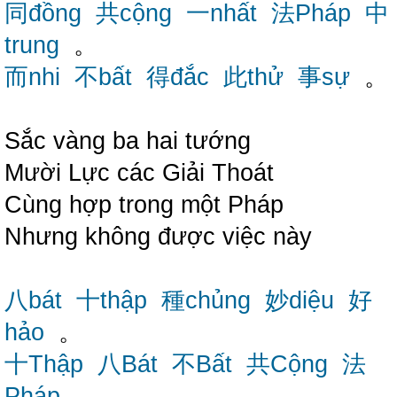
同đồng
共cộng
一nhất
法Pháp
中
trung
。
而nhi
不bất
得đắc
此thử
事sự
。
Sắc vàng ba hai tướng
Mười Lực các Giải Thoát
Cùng hợp trong một Pháp
Nhưng không được việc này
八bát
十thập
種chủng
妙diệu
好
hảo
。
十Thập
八Bát
不Bất
共Cộng
法
Pháp
。