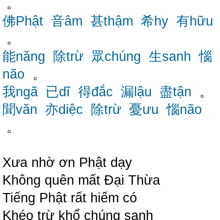
。
佛Phật
音âm
甚thậm
希hy
有hữu
。
能năng
除trừ
眾chúng
生sanh
惱
não
。
我ngã
已dĩ
得đắc
漏lậu
盡tận
。
聞văn
亦diệc
除trừ
憂ưu
惱não
。
Xưa nhờ ơn Phật dạy
Không quên mất Đại Thừa
Tiếng Phật rất hiếm có
Khéo trừ khổ chúng sanh