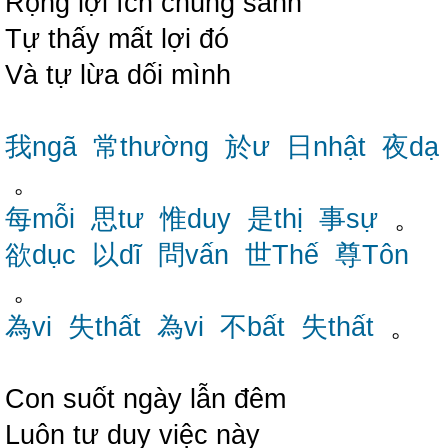
Rộng lợi ích chúng sanh
Tự thấy mất lợi đó
Và tự lừa dối mình
我ngã
常thường
於ư
日nhật
夜dạ
。
每mỗi
思tư
惟duy
是thị
事sự
。
欲dục
以dĩ
問vấn
世Thế
尊Tôn
。
為vi
失thất
為vi
不bất
失thất
。
Con suốt ngày lẫn đêm
Luôn tư duy việc này