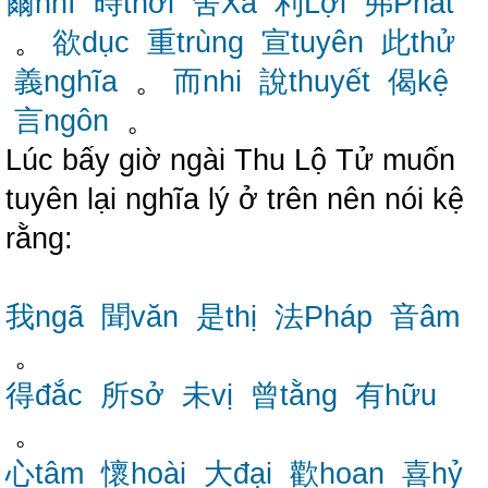
爾nhĩ
時thời
舍Xá
利Lợi
弗Phất
。
欲dục
重trùng
宣tuyên
此thử
義nghĩa
。
而nhi
說thuyết
偈kệ
言ngôn
。
Lúc bấy giờ ngài Thu Lộ Tử muốn
tuyên lại nghĩa lý ở trên nên nói kệ
rằng:
我ngã
聞văn
是thị
法Pháp
音âm
。
得đắc
所sở
未vị
曾tằng
有hữu
。
心tâm
懷hoài
大đại
歡hoan
喜hỷ