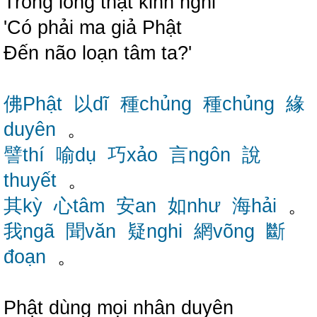
Trong lòng thật kinh nghi
'Có phải ma giả Phật
Đến não loạn tâm ta?'
佛Phật
以dĩ
種chủng
種chủng
緣
duyên
。
譬thí
喻dụ
巧xảo
言ngôn
說
thuyết
。
其kỳ
心tâm
安an
如như
海hải
。
我ngã
聞văn
疑nghi
網võng
斷
đoạn
。
Phật dùng mọi nhân duyên