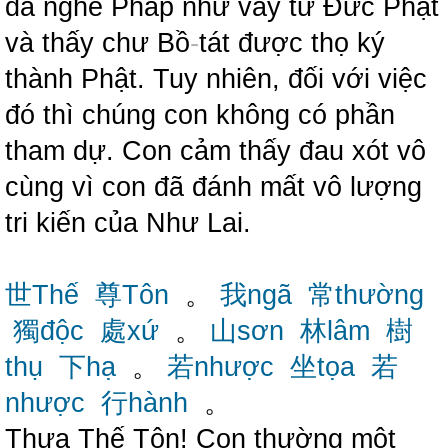
đã nghe Pháp như vầy từ Đức Phật
và thấy chư Bồ
-
tát được thọ ký
thành Phật. Tuy nhiên, đối với việc
đó thì chúng con không có phần
tham dự. Con cảm thấy đau xót vô
cùng vì con đã đánh mất vô lượng
tri kiến của Như Lai.
世Thế
尊Tôn
。
我ngã
常thường
獨độc
處xứ
。
山sơn
林lâm
樹
thụ
下hạ
。
若nhược
坐tọa
若
nhược
行hành
。
Thưa Thế Tôn! Con thường một