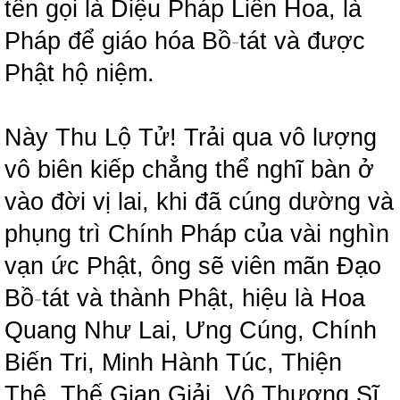
tên gọi là Diệu Pháp Liên Hoa, là
Pháp để giáo hóa Bồ
-
tát và được
Phật hộ niệm.
Này Thu Lộ Tử! Trải qua vô lượng
vô biên kiếp chẳng thể nghĩ bàn ở
vào đời vị lai, khi đã cúng dường và
phụng trì Chính Pháp của vài nghìn
vạn ức Phật, ông sẽ viên mãn Đạo
Bồ
-
tát và thành Phật, hiệu là Hoa
Quang Như Lai, Ưng Cúng, Chính
Biến Tri, Minh Hành Túc, Thiện
Thệ, Thế Gian Giải, Vô Thượng Sĩ,