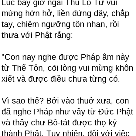
Lúc bấy giờ ngài Thu Lộ Tử vui
mừng hớn hở, liền đứng dậy, chắp
tay, chiêm ngưỡng tôn nhan, rồi
thưa với Phật rằng:
"Con nay nghe được Pháp âm này
từ Thế Tôn, cõi lòng vui mừng khôn
xiết và được điều chưa từng có.
Vì sao thế? Bởi vào thuở xưa, con
đã nghe Pháp như vầy từ Đức Phật
và thấy chư Bồ
-
tát được thọ ký
thành Phật. Tuy nhiên, đối với việc