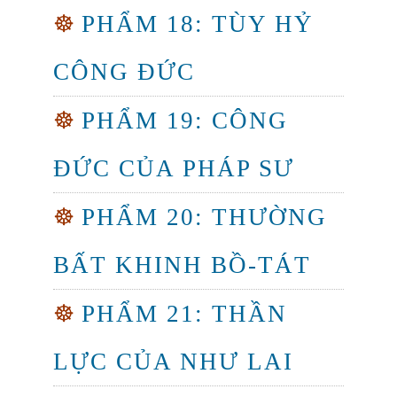
☸
PHẨM 18: TÙY HỶ
CÔNG ĐỨC
☸
PHẨM 19: CÔNG
ĐỨC CỦA PHÁP SƯ
☸
PHẨM 20: THƯỜNG
BẤT KHINH BỒ-TÁT
☸
PHẨM 21: THẦN
LỰC CỦA NHƯ LAI