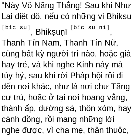
"Này Vô Năng Thắng! Sau khi Như
Lai diệt độ, nếu có những vị Bhikṣu
[bíc su]
[bíc su ni]
, Bhikṣuṇī
,
Thanh Tín Nam, Thanh Tín Nữ,
cùng bất kỳ người trí nào, hoặc già
hay trẻ, và khi nghe Kinh này mà
tùy hỷ, sau khi rời Pháp hội rồi đi
đến nơi khác, như là nơi chư Tăng
cư trú, hoặc ở tại nơi hoang vắng,
thành ấp, đường sá, thôn xóm, hay
cánh đồng, rồi mang những lời
nghe được, vì cha mẹ, thân thuộc,