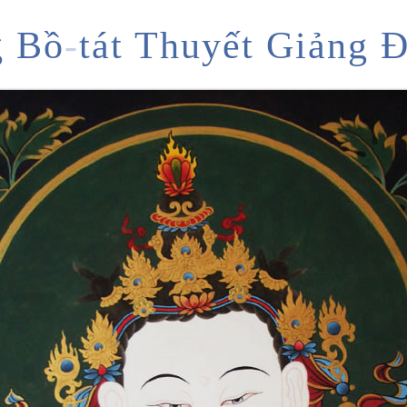
g Bồ
-
tát Thuyết Giảng 