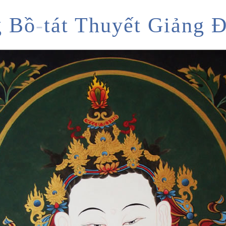
g Bồ
-
tát Thuyết Giảng 