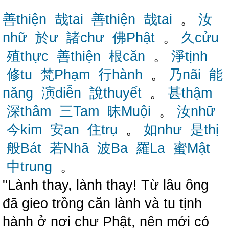
善thiện
哉tai
善thiện
哉tai
。
汝
nhữ
於ư
諸chư
佛Phật
。
久cửu
殖thực
善thiện
根căn
。
淨tịnh
修tu
梵Phạm
行hành
。
乃nãi
能
năng
演diễn
說thuyết
。
甚thậm
深thâm
三Tam
昧Muội
。
汝nhữ
今kim
安an
住trụ
。
如như
是thị
般Bát
若Nhã
波Ba
羅La
蜜Mật
中trung
。
"Lành thay, lành thay! Từ lâu ông
đã gieo trồng căn lành và tu tịnh
hành ở nơi chư Phật, nên mới có