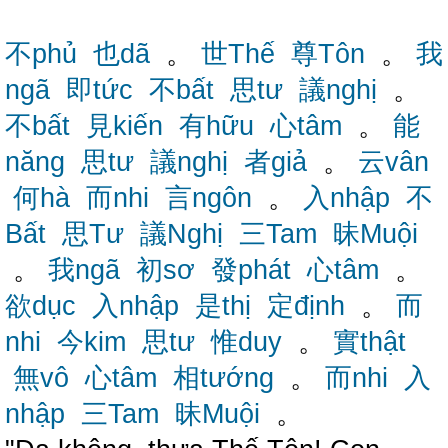
不phủ
也dã
。
世Thế
尊Tôn
。
我
ngã
即tức
不bất
思tư
議nghị
。
不bất
見kiến
有hữu
心tâm
。
能
năng
思tư
議nghị
者giả
。
云vân
何hà
而nhi
言ngôn
。
入nhập
不
Bất
思Tư
議Nghị
三Tam
昧Muội
。
我ngã
初sơ
發phát
心tâm
。
欲dục
入nhập
是thị
定định
。
而
nhi
今kim
思tư
惟duy
。
實thật
無vô
心tâm
相tướng
。
而nhi
入
nhập
三Tam
昧Muội
。