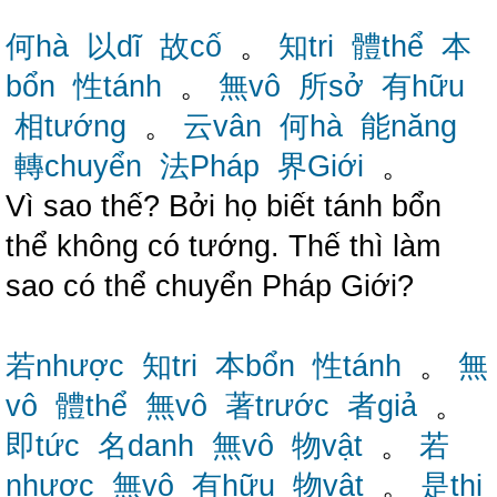
何hà
以dĩ
故cố
。
知tri
體thể
本
bổn
性tánh
。
無vô
所sở
有hữu
相tướng
。
云vân
何hà
能năng
轉chuyển
法Pháp
界Giới
。
Vì sao thế? Bởi họ biết tánh bổn
thể không có tướng. Thế thì làm
sao có thể chuyển Pháp Giới?
若nhược
知tri
本bổn
性tánh
。
無
vô
體thể
無vô
著trước
者giả
。
即tức
名danh
無vô
物vật
。
若
nhược
無vô
有hữu
物vật
。
是thị