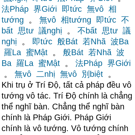
法Pháp
界Giới
即tức
無vô
相
tướng
。
無vô
相tướng
即tức
不
bất
思tư
議nghị
。
不bất
思tư
議
nghị
。
即tức
般Bát
若Nhã
波Ba
羅La
蜜Mật
。
般Bát
若Nhã
波
Ba
羅La
蜜Mật
。
法Pháp
界Giới
。
無vô
二nhị
無vô
別biệt
。
Khi trụ ở Trí Độ, tất cả pháp đều vô
tướng vô tác. Trí Độ chính là chẳng
thể nghĩ bàn. Chẳng thể nghĩ bàn
chính là Pháp Giới. Pháp Giới
chính là vô tướng. Vô tướng chính