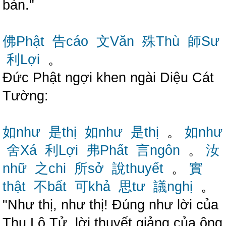
bàn."
佛Phật
告cáo
文Văn
殊Thù
師Sư
利Lợi
。
Đức Phật ngợi khen ngài Diệu Cát
Tường:
如như
是thị
如như
是thị
。
如như
舍Xá
利Lợi
弗Phất
言ngôn
。
汝
nhữ
之chi
所sở
說thuyết
。
實
thật
不bất
可khả
思tư
議nghị
。
"Như thị, như thị! Đúng như lời của
Thu Lộ Tử, lời thuyết giảng của ông