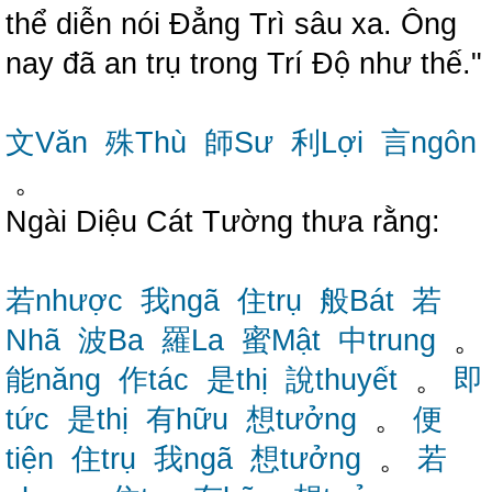
thể diễn nói Đẳng Trì sâu xa. Ông
nay đã an trụ trong Trí Độ như thế."
文Văn
殊Thù
師Sư
利Lợi
言ngôn
。
Ngài Diệu Cát Tường thưa rằng:
若nhược
我ngã
住trụ
般Bát
若
Nhã
波Ba
羅La
蜜Mật
中trung
。
能năng
作tác
是thị
說thuyết
。
即
tức
是thị
有hữu
想tưởng
。
便
tiện
住trụ
我ngã
想tưởng
。
若