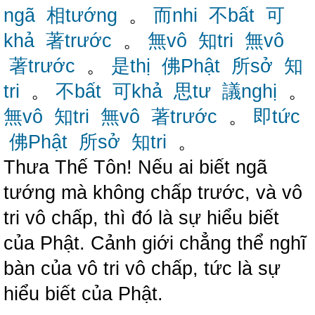
ngã
相tướng
。
而nhi
不bất
可
khả
著trước
。
無vô
知tri
無vô
著trước
。
是thị
佛Phật
所sở
知
tri
。
不bất
可khả
思tư
議nghị
。
無vô
知tri
無vô
著trước
。
即tức
佛Phật
所sở
知tri
。
Thưa Thế Tôn! Nếu ai biết ngã
tướng mà không chấp trước, và vô
tri vô chấp, thì đó là sự hiểu biết
của Phật. Cảnh giới chẳng thể nghĩ
bàn của vô tri vô chấp, tức là sự
hiểu biết của Phật.