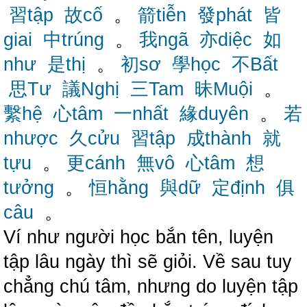
習tập
故cố
。
箭tiễn
發phát
皆
giai
中trúng
。
我ngã
亦diệc
如
như
是thị
。
初sơ
學học
不Bất
思Tư
議Nghị
三Tam
昧Muội
。
繫hệ
心tâm
一nhất
緣duyên
。
若
nhược
久cửu
習tập
成thành
就
tựu
。
更cánh
無vô
心tâm
想
tưởng
。
恒hằng
與dữ
定định
俱
câu
。
Ví như người học bắn tên, luyện
tập lâu ngày thì sẽ giỏi. Về sau tuy
chẳng chú tâm, nhưng do luyện tập