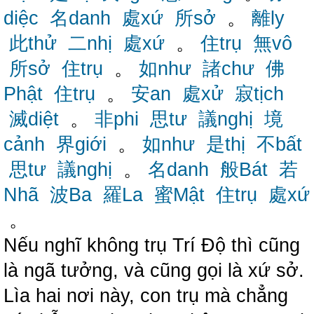
diệc
名danh
處xứ
所sở
。
離ly
此thử
二nhị
處xứ
。
住trụ
無vô
所sở
住trụ
。
如như
諸chư
佛
Phật
住trụ
。
安an
處xử
寂tịch
滅diệt
。
非phi
思tư
議nghị
境
cảnh
界giới
。
如như
是thị
不bất
思tư
議nghị
。
名danh
般Bát
若
Nhã
波Ba
羅La
蜜Mật
住trụ
處xứ
。
Nếu nghĩ không trụ Trí Độ thì cũng
là ngã tưởng, và cũng gọi là xứ sở.
Lìa hai nơi này, con trụ mà chẳng