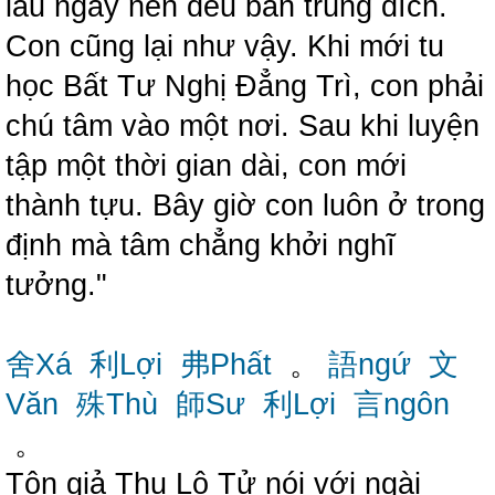
lâu ngày nên đều bắn trúng đích.
Con cũng lại như vậy. Khi mới tu
học Bất Tư Nghị Đẳng Trì, con phải
chú tâm vào một nơi. Sau khi luyện
tập một thời gian dài, con mới
thành tựu. Bây giờ con luôn ở trong
định mà tâm chẳng khởi nghĩ
tưởng."
舍Xá
利Lợi
弗Phất
。
語ngứ
文
Văn
殊Thù
師Sư
利Lợi
言ngôn
。
Tôn giả Thu Lộ Tử nói với ngài