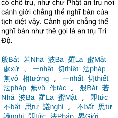
có chỗ trụ, như chư Phật an trụ nơi
cảnh giới chẳng thể nghĩ bàn của
tịch diệt vậy. Cảnh giới chẳng thể
nghĩ bàn như thế gọi là an trụ Trí
Độ.
般Bát
若Nhã
波Ba
羅La
蜜Mật
處xứ
。
一nhất
切thiết
法pháp
無vô
相tướng
。
一nhất
切thiết
法pháp
無vô
作tác
。
般Bát
若
Nhã
波Ba
羅La
蜜Mật
。
即tức
不bất
思tư
議nghị
。
不bất
思tư
議nghị
即tức
法Pháp
界Giới
。