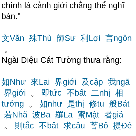
chính là cảnh giới chẳng thể nghĩ
bàn."
文Văn
殊Thù
師Sư
利Lợi
言ngôn
。
Ngài Diệu Cát Tường thưa rằng:
如Như
來Lai
界giới
及cập
我ngã
界giới
。
即tức
不bất
二nhị
相
tướng
。
如như
是thị
修tu
般Bát
若Nhã
波Ba
羅La
蜜Mật
者giả
。
則tắc
不bất
求cầu
菩Bồ
提Đề