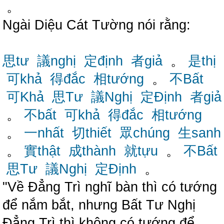
。
Ngài Diệu Cát Tường nói rằng:
思tư
議nghị
定định
者giả
。
是thị
可khả
得đắc
相tướng
。
不Bất
可Khả
思Tư
議Nghị
定Định
者giả
。
不bất
可khả
得đắc
相tướng
。
一nhất
切thiết
眾chúng
生sanh
。
實thật
成thành
就tựu
。
不Bất
思Tư
議Nghị
定Định
。
"Về Đẳng Trì nghĩ bàn thì có tướng
để nắm bắt, nhưng Bất Tư Nghị
Đẳng Trì thì không có tướng để