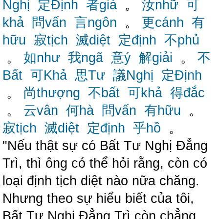
Nghị
定Định
者giả
。
汝nhữ
可
khả
問vấn
言ngôn
。
更cánh
有
hữu
寂tịch
滅diệt
定định
不phủ
。
如như
我ngã
意ý
解giải
。
不
Bất
可Khả
思Tư
議Nghị
定Định
。
尚thượng
不bất
可khả
得đắc
。
云vân
何hà
問vấn
有hữu
。
寂tịch
滅diệt
定định
乎hồ
。
"Nếu thật sự có Bất Tư Nghị Đẳng
Trì, thì ông có thể hỏi rằng, còn có
loại định tịch diệt nào nữa chăng.
Nhưng theo sự hiểu biết của tôi,
Bất Tư Nghị Đẳng Trì còn chẳng