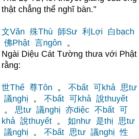
thật chẳng thể nghĩ bàn."
文Văn
殊Thù
師Sư
利Lợi
白bạch
佛Phật
言ngôn
。
Ngài Diệu Cát Tường thưa với Phật
rằng:
世Thế
尊Tôn
。
不bất
可khả
思tư
議nghị
。
不bất
可khả
說thuyết
。
思tư
議nghị
亦diệc
不bất
可
khả
說thuyết
。
如như
是thị
思tư
議nghị
。
不bất
思tư
議nghị
性