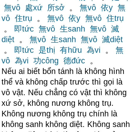
無vô
處xứ
所sở
。
無vô
依y
無
vô
住trụ
。
無vô
依y
無vô
住trụ
。
即tức
無vô
生sanh
無vô
滅
diệt
。
無vô
生sanh
無vô
滅diệt
。
即tức
是thị
有hữu
為vi
。
無
vô
為vi
功công
德đức
。
Nếu ai biết bổn tánh là không hình
thể và không chấp trước thì gọi là
vô vật. Nếu chẳng có vật thì không
xứ sở, không nương không trụ.
Không nương không trụ chính là
không sanh không diệt. Không sanh