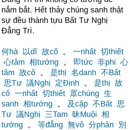
nắm bắt. Hết thảy chúng sanh thật
sự đều thành tựu Bất Tư Nghị
Đẳng Trì.
何hà
以dĩ
故cố
。
一nhất
切thiết
心tâm
相tướng
。
即tức
非phi
心
tâm
故cố
。
是thị
名danh
不Bất
思Tư
議Nghị
定Định
。
是thị
故
cố
一nhất
切thiết
眾chúng
生
sanh
相tướng
。
及cập
不Bất
思
Tư
議Nghị
三Tam
昧Muội
相
tướng
。
等đẳng
無vô
分phân
別