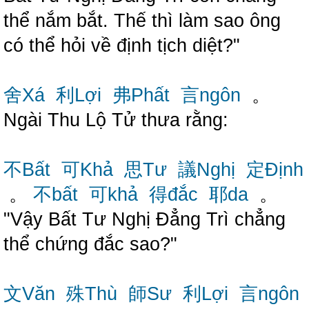
thể nắm bắt. Thế thì làm sao ông
có thể hỏi về định tịch diệt?"
舍Xá
利Lợi
弗Phất
言ngôn
。
Ngài Thu Lộ Tử thưa rằng:
不Bất
可Khả
思Tư
議Nghị
定Định
。
不bất
可khả
得đắc
耶da
。
"Vậy Bất Tư Nghị Đẳng Trì chẳng
thể chứng đắc sao?"
文Văn
殊Thù
師Sư
利Lợi
言ngôn