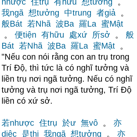
nhược
住trụ
有hữu
想tưởng
。
我ngã
想tưởng
中trung
者giả
。
般Bát
若Nhã
波Ba
羅La
蜜Mật
。
便tiện
有hữu
處xứ
所sở
。
般
Bát
若Nhã
波Ba
羅La
蜜Mật
。
"Nếu con nói rằng con an trụ trong
Trí Độ, thì tức là có nghĩ tưởng và
liền trụ nơi ngã tưởng. Nếu có nghĩ
tưởng và trụ nơi ngã tưởng, Trí Độ
liền có xứ sở.
若nhược
住trụ
於ư
無vô
。
亦
diệc
是thị
我ngã
想tưởng
。
亦