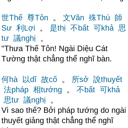
世Thế
尊Tôn
。
文Văn
殊Thù
師
Sư
利Lợi
。
是thị
不bất
可khả
思
tư
議nghị
。
"Thưa Thế Tôn! Ngài Diệu Cát
Tường thật chẳng thể nghĩ bàn.
何hà
以dĩ
故cố
。
所sở
說thuyết
法pháp
相tướng
。
不bất
可khả
思tư
議nghị
。
Vì sao thế? Bởi pháp tướng do ngài
thuyết giảng thật chẳng thể nghĩ