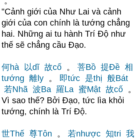
。
"Cảnh giới của Như Lai và cảnh
giới của con chính là tướng chẳng
hai. Những ai tu hành Trí Độ như
thế sẽ chẳng cầu Đạo.
何hà
以dĩ
故cố
。
菩Bồ
提Đề
相
tướng
離ly
。
即tức
是thị
般Bát
若Nhã
波Ba
羅La
蜜Mật
故cố
。
Vì sao thế? Bởi Đạo, tức lìa khỏi
tướng, chính là Trí Độ.
世Thế
尊Tôn
。
若nhược
知tri
我