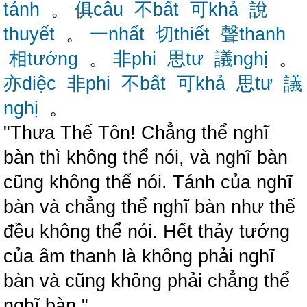
tánh
。
俱câu
不bất
可khả
說
thuyết
。
一nhất
切thiết
聲thanh
相tướng
。
非phi
思tư
議nghị
。
亦diệc
非phi
不bất
可khả
思tư
議
nghị
。
"Thưa Thế Tôn! Chẳng thể nghĩ
bàn thì không thể nói, và nghĩ bàn
cũng không thể nói. Tánh của nghĩ
bàn và chẳng thể nghĩ bàn như thế
đều không thể nói. Hết thảy tướng
của âm thanh là không phải nghĩ
bàn và cũng không phải chẳng thể
nghĩ bàn."