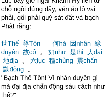
Lúc bấy giờ ngài Khánh Hỷ liền từ
chỗ ngồi đứng dậy, vén áo lộ vai
phải, gối phải quỳ sát đất và bạch
Phật rằng:
世Thế
尊Tôn
。
何hà
因nhân
緣
duyên
故cố
。
如như
是thị
大đại
地địa
。
六lục
種chủng
震chấn
動động
。
"Bạch Thế Tôn! Vì nhân duyên gì
mà đại địa chấn động sáu cách như
thế?"