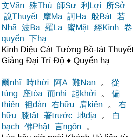
文Văn
殊Thù
師Sư
利Lợi
所Sở
說Thuyết
摩Ma
訶Ha
般Bát
若
Nhã
波Ba
羅La
蜜Mật
經Kinh
卷
quyển
下hạ
Kinh Diệu Cát Tường Bồ
-
tát Thuyết
Giảng Đại Trí Độ ♦ Quyển hạ
爾nhĩ
時thời
阿A
難Nan
。
從
tùng
座tòa
而nhi
起khởi
。
偏
thiên
袒đản
右hữu
肩kiên
。
右
hữu
膝tất
著trước
地địa
。
白
bạch
佛Phật
言ngôn
。