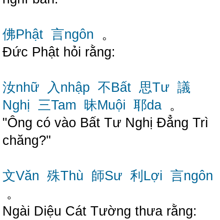
佛Phật
言ngôn
。
Đức Phật hỏi rằng:
汝nhữ
入nhập
不Bất
思Tư
議
Nghị
三Tam
昧Muội
耶da
。
"Ông có vào Bất Tư Nghị Đẳng Trì
chăng?"
文Văn
殊Thù
師Sư
利Lợi
言ngôn
。
Ngài Diệu Cát Tường thưa rằng: