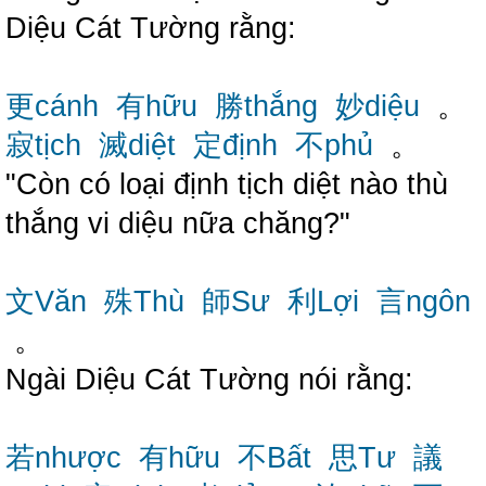
Diệu Cát Tường rằng:
更cánh
有hữu
勝thắng
妙diệu
。
寂tịch
滅diệt
定định
不phủ
。
"Còn có loại định tịch diệt nào thù
thắng vi diệu nữa chăng?"
文Văn
殊Thù
師Sư
利Lợi
言ngôn
。
Ngài Diệu Cát Tường nói rằng:
若nhược
有hữu
不Bất
思Tư
議