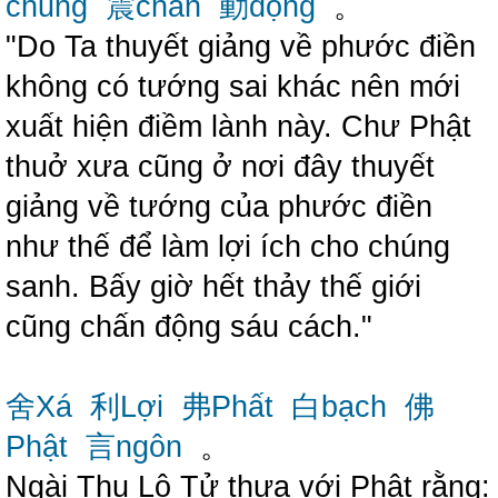
chủng
震chấn
動động
。
"Do Ta thuyết giảng về phước điền
không có tướng sai khác nên mới
xuất hiện điềm lành này. Chư Phật
thuở xưa cũng ở nơi đây thuyết
giảng về tướng của phước điền
như thế để làm lợi ích cho chúng
sanh. Bấy giờ hết thảy thế giới
cũng chấn động sáu cách."
舍Xá
利Lợi
弗Phất
白bạch
佛
Phật
言ngôn
。
Ngài Thu Lộ Tử thưa với Phật rằng: