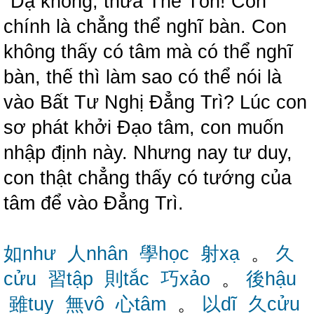
"Dạ không, thưa Thế Tôn! Con
chính là chẳng thể nghĩ bàn. Con
không thấy có tâm mà có thể nghĩ
bàn, thế thì làm sao có thể nói là
vào Bất Tư Nghị Đẳng Trì? Lúc con
sơ phát khởi Đạo tâm, con muốn
nhập định này. Nhưng nay tư duy,
con thật chẳng thấy có tướng của
tâm để vào Đẳng Trì.
如như
人nhân
學học
射xạ
。
久
cửu
習tập
則tắc
巧xảo
。
後hậu
雖tuy
無vô
心tâm
。
以dĩ
久cửu