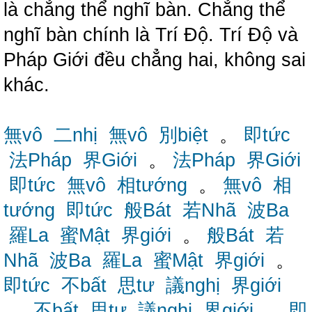
là chẳng thể nghĩ bàn. Chẳng thể
nghĩ bàn chính là Trí Độ. Trí Độ và
Pháp Giới đều chẳng hai, không sai
khác.
無vô
二nhị
無vô
別biệt
。
即tức
法Pháp
界Giới
。
法Pháp
界Giới
即tức
無vô
相tướng
。
無vô
相
tướng
即tức
般Bát
若Nhã
波Ba
羅La
蜜Mật
界giới
。
般Bát
若
Nhã
波Ba
羅La
蜜Mật
界giới
。
即tức
不bất
思tư
議nghị
界giới
。
不bất
思tư
議nghị
界giới
。
即