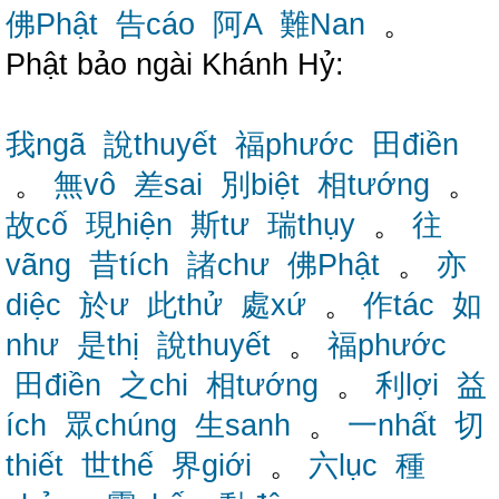
佛Phật
告cáo
阿A
難Nan
。
Phật bảo ngài Khánh Hỷ:
我ngã
說thuyết
福phước
田điền
。
無vô
差sai
別biệt
相tướng
。
故cố
現hiện
斯tư
瑞thụy
。
往
vãng
昔tích
諸chư
佛Phật
。
亦
diệc
於ư
此thử
處xứ
。
作tác
如
như
是thị
說thuyết
。
福phước
田điền
之chi
相tướng
。
利lợi
益
ích
眾chúng
生sanh
。
一nhất
切
thiết
世thế
界giới
。
六lục
種