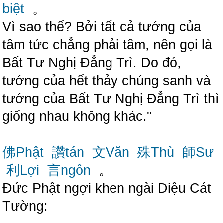
biệt
。
Vì sao thế? Bởi tất cả tướng của
tâm tức chẳng phải tâm, nên gọi là
Bất Tư Nghị Đẳng Trì. Do đó,
tướng của hết thảy chúng sanh và
tướng của Bất Tư Nghị Đẳng Trì thì
giống nhau không khác."
佛Phật
讚tán
文Văn
殊Thù
師Sư
利Lợi
言ngôn
。
Đức Phật ngợi khen ngài Diệu Cát
Tường: