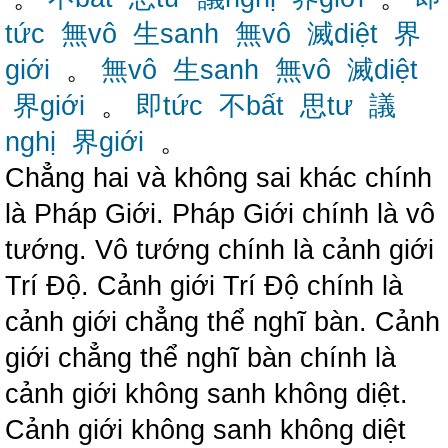
tức
無vô
生sanh
無vô
滅diệt
界
giới
。
無vô
生sanh
無vô
滅diệt
界giới
。
即tức
不bất
思tư
議
nghị
界giới
。
Chẳng hai và không sai khác chính
là Pháp Giới. Pháp Giới chính là vô
tướng. Vô tướng chính là cảnh giới
Trí Độ. Cảnh giới Trí Độ chính là
cảnh giới chẳng thể nghĩ bàn. Cảnh
giới chẳng thể nghĩ bàn chính là
cảnh giới không sanh không diệt.
Cảnh giới không sanh không diệt