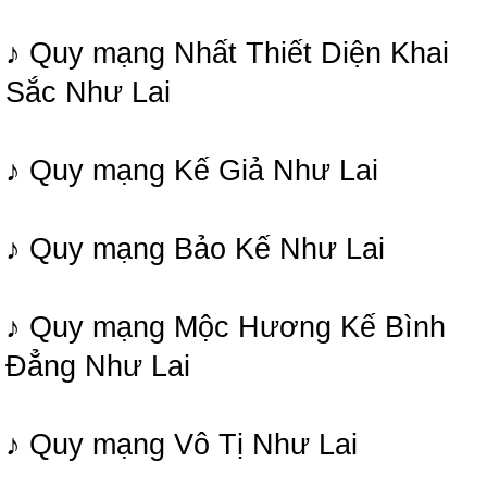
♪ Quy mạng Nhất Thiết Diện Khai
Sắc Như Lai
♪ Quy mạng Kế Giả Như Lai
♪ Quy mạng Bảo Kế Như Lai
♪ Quy mạng Mộc Hương Kế Bình
Đẳng Như Lai
♪ Quy mạng Vô Tị Như Lai