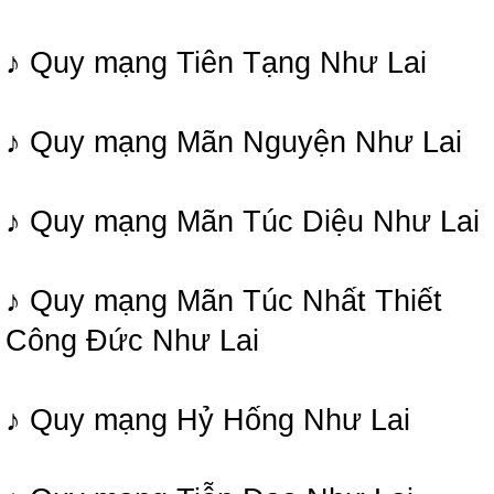
♪ Quy mạng Tiên Tạng Như Lai
♪ Quy mạng Mãn Nguyện Như Lai
♪ Quy mạng Mãn Túc Diệu Như Lai
♪ Quy mạng Mãn Túc Nhất Thiết
Công Đức Như Lai
♪ Quy mạng Hỷ Hống Như Lai