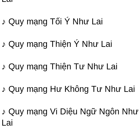
♪ Quy mạng Tối Ý Như Lai
♪ Quy mạng Thiện Ý Như Lai
♪ Quy mạng Thiện Tư Như Lai
♪ Quy mạng Hư Không Tư Như Lai
♪ Quy mạng Vi Diệu Ngữ Ngôn Như
Lai