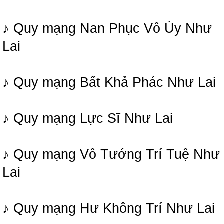
♪ Quy mạng Nan Phục Vô Úy Như
Lai
♪ Quy mạng Bất Khả Phác Như Lai
♪ Quy mạng Lực Sĩ Như Lai
♪ Quy mạng Vô Tướng Trí Tuệ Như
Lai
♪ Quy mạng Hư Không Trí Như Lai