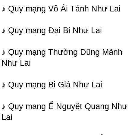
♪ Quy mạng Vô Ái Tánh Như Lai
♪ Quy mạng Đại Bi Như Lai
♪ Quy mạng Thường Dũng Mãnh
Như Lai
♪ Quy mạng Bi Giả Như Lai
♪ Quy mạng Ế Nguyệt Quang Như
Lai