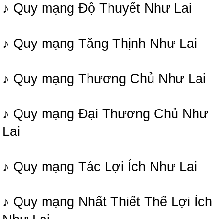
♪ Quy mạng Độ Thuyết Như Lai
♪ Quy mạng Tăng Thịnh Như Lai
♪ Quy mạng Thương Chủ Như Lai
♪ Quy mạng Đại Thương Chủ Như
Lai
♪ Quy mạng Tác Lợi Ích Như Lai
♪ Quy mạng Nhất Thiết Thế Lợi Ích