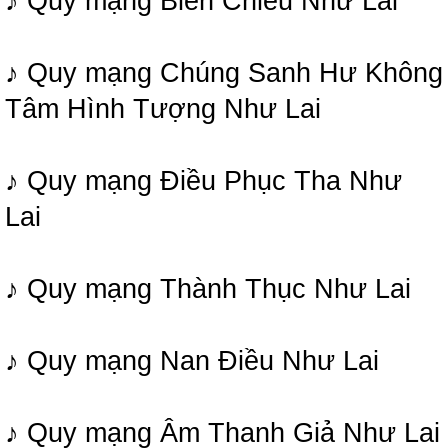
♪ Quy mạng Biến Chiếu Như Lai
♪ Quy mạng Chúng Sanh Hư Không
Tâm Hình Tượng Như Lai
♪ Quy mạng Điều Phục Tha Như
Lai
♪ Quy mạng Thành Thục Như Lai
♪ Quy mạng Nan Điều Như Lai
♪ Quy mạng Âm Thanh Giả Như Lai