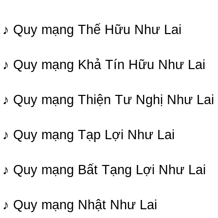
♪ Quy mạng Thế Hữu Như Lai
♪ Quy mạng Khả Tín Hữu Như Lai
♪ Quy mạng Thiện Tư Nghị Như Lai
♪ Quy mạng Tạp Lợi Như Lai
♪ Quy mạng Bất Tạng Lợi Như Lai
♪ Quy mạng Nhật Như Lai