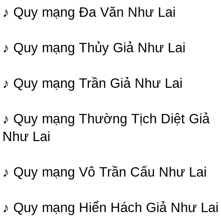
♪ Quy mạng Đa Văn Như Lai
♪ Quy mạng Thủy Giả Như Lai
♪ Quy mạng Trần Giả Như Lai
♪ Quy mạng Thường Tịch Diệt Giả
Như Lai
♪ Quy mạng Vô Trần Cấu Như Lai
♪ Quy mạng Hiển Hách Giả Như Lai