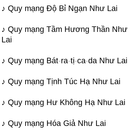
♪ Quy mạng Độ Bỉ Ngạn Như Lai
♪ Quy mạng Tầm Hương Thần Như
Lai
♪ Quy mạng Bát
-
ra
-
tị
-
ca
-
da Như Lai
♪ Quy mạng Tịnh Túc Hạ Như Lai
♪ Quy mạng Hư Không Hạ Như Lai
♪ Quy mạng Hóa Giả Như Lai