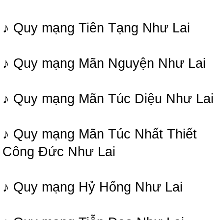
♪ Quy mạng Tiên Tạng Như Lai
♪ Quy mạng Mãn Nguyện Như Lai
♪ Quy mạng Mãn Túc Diệu Như Lai
♪ Quy mạng Mãn Túc Nhất Thiết
Công Đức Như Lai
♪ Quy mạng Hỷ Hống Như Lai