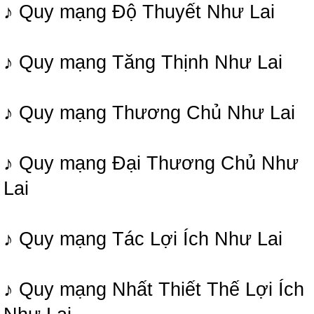
♪ Quy mạng Độ Thuyết Như Lai
♪ Quy mạng Tăng Thịnh Như Lai
♪ Quy mạng Thương Chủ Như Lai
♪ Quy mạng Đại Thương Chủ Như
Lai
♪ Quy mạng Tác Lợi Ích Như Lai
♪ Quy mạng Nhất Thiết Thế Lợi Ích