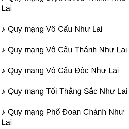
Lai
♪ Quy mạng Vô Cấu Như Lai
♪ Quy mạng Vô Cấu Thánh Như Lai
♪ Quy mạng Vô Cấu Độc Như Lai
♪ Quy mạng Tối Thắng Sắc Như Lai
♪ Quy mạng Phổ Đoan Chánh Như
Lai