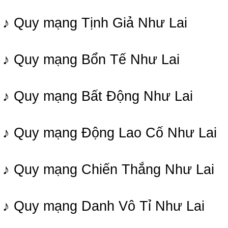
♪ Quy mạng Tịnh Giả Như Lai
♪ Quy mạng Bổn Tế Như Lai
♪ Quy mạng Bất Động Như Lai
♪ Quy mạng Động Lao Cố Như Lai
♪ Quy mạng Chiến Thắng Như Lai
♪ Quy mạng Danh Vô Tỉ Như Lai