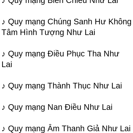
♪ Quy mạng Biến Chiếu Như Lai
♪ Quy mạng Chúng Sanh Hư Không
Tâm Hình Tượng Như Lai
♪ Quy mạng Điều Phục Tha Như
Lai
♪ Quy mạng Thành Thục Như Lai
♪ Quy mạng Nan Điều Như Lai
♪ Quy mạng Âm Thanh Giả Như Lai