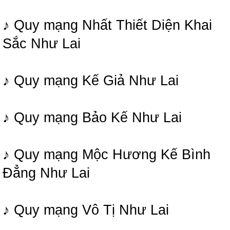
♪ Quy mạng Nhất Thiết Diện Khai
Sắc Như Lai
♪ Quy mạng Kế Giả Như Lai
♪ Quy mạng Bảo Kế Như Lai
♪ Quy mạng Mộc Hương Kế Bình
Đẳng Như Lai
♪ Quy mạng Vô Tị Như Lai