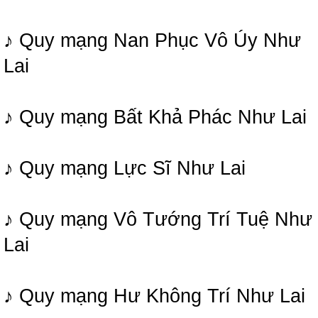
♪ Quy mạng Nan Phục Vô Úy Như
Lai
♪ Quy mạng Bất Khả Phác Như Lai
♪ Quy mạng Lực Sĩ Như Lai
♪ Quy mạng Vô Tướng Trí Tuệ Như
Lai
♪ Quy mạng Hư Không Trí Như Lai