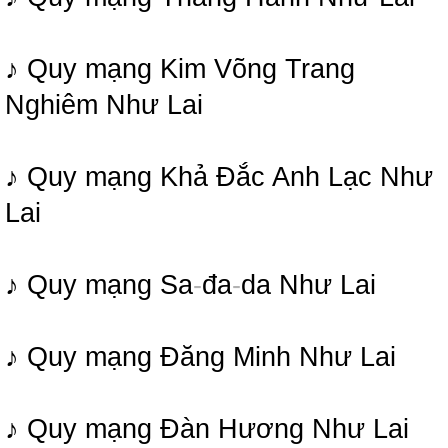
♪ Quy mạng Kim Võng Trang
Nghiêm Như Lai
♪ Quy mạng Khả Đắc Anh Lạc Như
Lai
♪ Quy mạng Sa
-
đa
-
da Như Lai
♪ Quy mạng Đăng Minh Như Lai
♪ Quy mạng Đàn Hương Như Lai