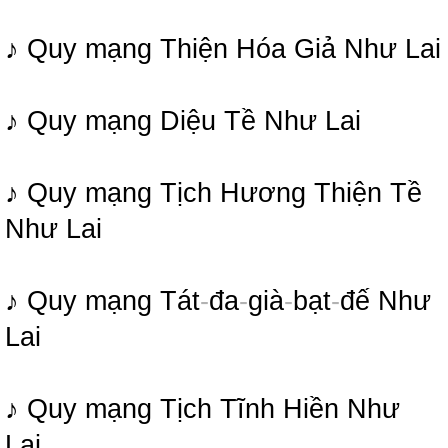
♪ Quy mạng Thiện Hóa Giả Như Lai
♪ Quy mạng Diệu Tề Như Lai
♪ Quy mạng Tịch Hương Thiện Tề
Như Lai
♪ Quy mạng Tát
-
đa
-
già
-
bạt
-
đế Như
Lai
♪ Quy mạng Tịch Tĩnh Hiền Như
Lai