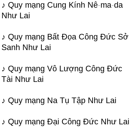
♪ Quy mạng Cung Kính Nê
-
ma
-
da
Như Lai
♪ Quy mạng Bất Đọa Công Đức Sở
Sanh Như Lai
♪ Quy mạng Vô Lượng Công Đức
Tài Như Lai
♪ Quy mạng Na Tụ Tập Như Lai
♪ Quy mạng Đại Công Đức Như Lai