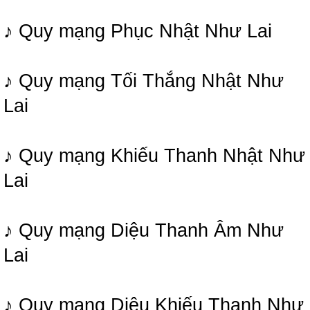
♪ Quy mạng Phục Nhật Như Lai
♪ Quy mạng Tối Thắng Nhật Như
Lai
♪ Quy mạng Khiếu Thanh Nhật Như
Lai
♪ Quy mạng Diệu Thanh Âm Như
Lai
♪ Quy mạng Diệu Khiếu Thanh Như