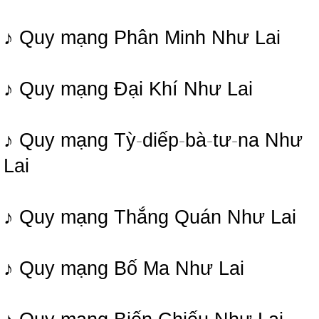
♪ Quy mạng Phân Minh Như Lai
♪ Quy mạng Đại Khí Như Lai
♪ Quy mạng Tỳ
-
diếp
-
bà
-
tư
-
na Như
Lai
♪ Quy mạng Thắng Quán Như Lai
♪ Quy mạng Bố Ma Như Lai