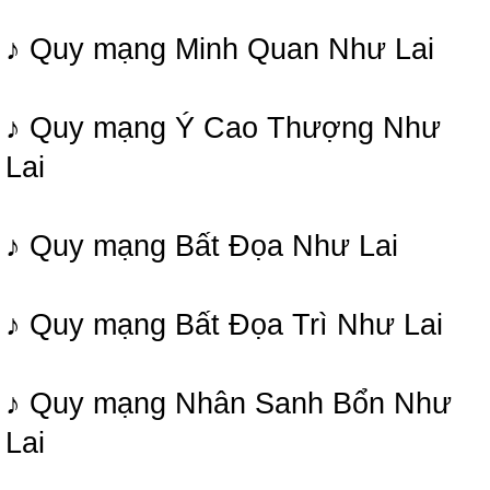
♪ Quy mạng Minh Quan Như Lai
♪ Quy mạng Ý Cao Thượng Như
Lai
♪ Quy mạng Bất Đọa Như Lai
♪ Quy mạng Bất Đọa Trì Như Lai
♪ Quy mạng Nhân Sanh Bổn Như
Lai