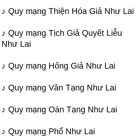
♪ Quy mạng Thiện Hóa Giả Như Lai
♪ Quy mạng Tịch Giả Quyết Liễu
Như Lai
♪ Quy mạng Hống Giả Như Lai
♪ Quy mạng Vân Tạng Như Lai
♪ Quy mạng Oán Tạng Như Lai
♪ Quy mạng Phổ Như Lai