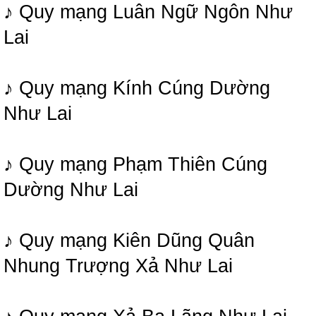
♪ Quy mạng Luân Ngữ Ngôn Như
Lai
♪ Quy mạng Kính Cúng Dường
Như Lai
♪ Quy mạng Phạm Thiên Cúng
Dường Như Lai
♪ Quy mạng Kiên Dũng Quân
Nhung Trượng Xả Như Lai