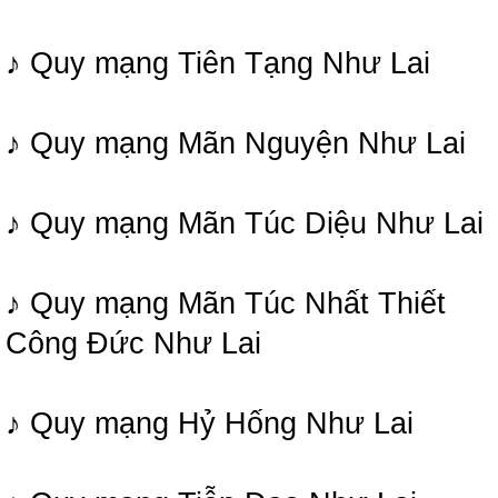
♪ Quy mạng Tiên Tạng Như Lai
♪ Quy mạng Mãn Nguyện Như Lai
♪ Quy mạng Mãn Túc Diệu Như Lai
♪ Quy mạng Mãn Túc Nhất Thiết
Công Đức Như Lai
♪ Quy mạng Hỷ Hống Như Lai