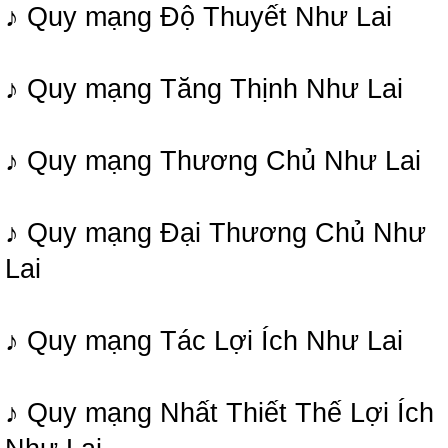
♪ Quy mạng Độ Thuyết Như Lai
♪ Quy mạng Tăng Thịnh Như Lai
♪ Quy mạng Thương Chủ Như Lai
♪ Quy mạng Đại Thương Chủ Như
Lai
♪ Quy mạng Tác Lợi Ích Như Lai
♪ Quy mạng Nhất Thiết Thế Lợi Ích