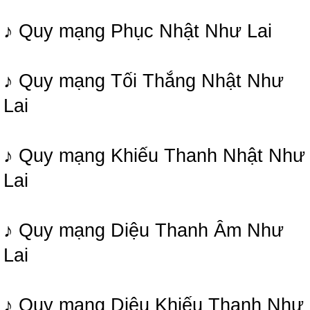
♪ Quy mạng Phục Nhật Như Lai
♪ Quy mạng Tối Thắng Nhật Như
Lai
♪ Quy mạng Khiếu Thanh Nhật Như
Lai
♪ Quy mạng Diệu Thanh Âm Như
Lai
♪ Quy mạng Diệu Khiếu Thanh Như