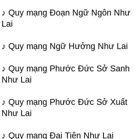
♪ Quy mạng Đoạn Ngữ Ngôn Như
Lai
♪ Quy mạng Ngữ Hưởng Như Lai
♪ Quy mạng Phước Đức Sở Sanh
Như Lai
♪ Quy mạng Phước Đức Sở Xuất
Như Lai
♪ Quy mạng Đại Tiên Như Lai