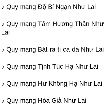
♪ Quy mạng Độ Bỉ Ngạn Như Lai
♪ Quy mạng Tầm Hương Thần Như
Lai
♪ Quy mạng Bát
-
ra
-
tị
-
ca
-
da Như Lai
♪ Quy mạng Tịnh Túc Hạ Như Lai
♪ Quy mạng Hư Không Hạ Như Lai
♪ Quy mạng Hóa Giả Như Lai