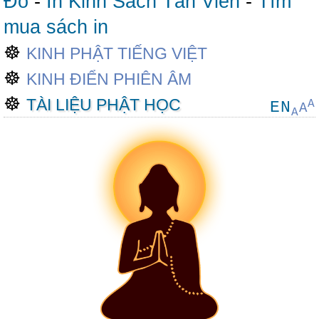
Đô
-
In Kinh Sách Tản Viên
-
Tìm
mua sách in
☸
KINH PHẬT TIẾNG VIỆT
☸
KINH ĐIỂN PHIÊN ÂM
☸
TÀI LIỆU PHẬT HỌC
A
EN
A
A