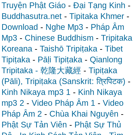
Truyện Phật Giáo
-
Đại Tạng Kinh
-
Buddhasutra.net
-
Tipitaka Khmer
-
Download
-
Nghe Mp3
-
Pháp Âm
Mp3
-
Chinese Buddhism
-
Tripitaka
Koreana
-
Taishō Tripiṭaka
-
Tibet
Tipiṭaka
-
Pāḷi Tipiṭaka
-
Qianlong
Tripitaka - 乾隆大藏經
-
Tipiṭaka
(Pāli), Tripiṭaka (Sanskrit: त्रिपिटक)
-
Kinh Nikaya mp3 1
-
Kinh Nikaya
mp3 2
-
Video Pháp Âm 1
-
Video
Pháp Âm 2
-
Chùa Khai Nguyên
-
Phật Sự Tản Viên
-
Phật Sự Thủ