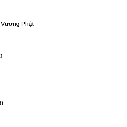
c Vương Phật
t
ật