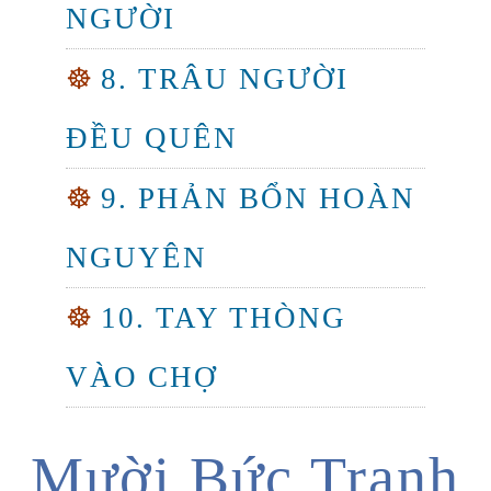
NGƯỜI
☸
8. TRÂU NGƯỜI
ĐỀU QUÊN
☸
9. PHẢN BỔN HOÀN
NGUYÊN
☸
10. TAY THÒNG
VÀO CHỢ
Mười Bức Tranh