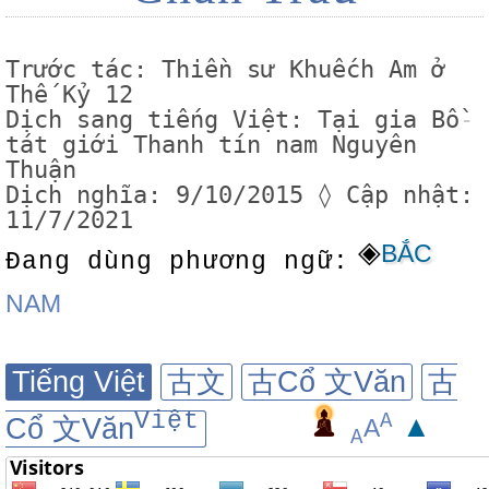
Trước tác: Thiền sư Khuếch Am ở
Thế Kỷ 12
Dịch sang tiếng Việt: Tại gia Bồ
-
tát giới Thanh tín nam Nguyên
Thuận
Dịch nghĩa: 9/10/2015 ◊ Cập nhật:
11/7/2021
◈
BẮC
Đang dùng phương ngữ:
NAM
Tiếng Việt
古文
古Cổ 文Văn
古
Việt
A
▲
Cổ 文Văn
A
A