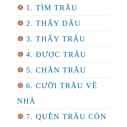
☸
1. TÌM TRÂU
☸
2. THẤY DẤU
☸
3. THẤY TRÂU
☸
4. ĐƯỢC TRÂU
☸
5. CHĂN TRÂU
☸
6. CƯỠI TRÂU VỀ
NHÀ
☸
7. QUÊN TRÂU CÒN