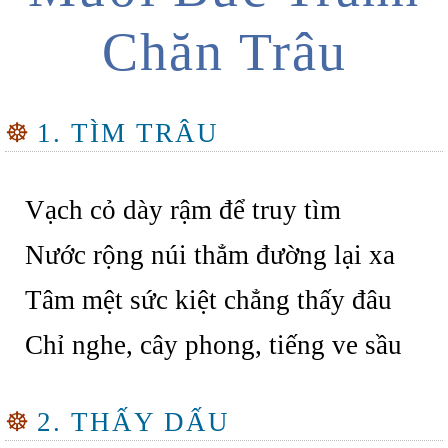
Chăn Trâu
☸
1. TÌM TRÂU
Vạch cỏ dày rậm để truy tìm
Nước rộng núi thẳm đường lại xa
Tâm mệt sức kiệt chẳng thấy đâu
Chỉ nghe, cây phong, tiếng ve sầu
☸
2. THẤY DẤU