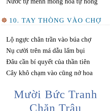
Nước tự mênh mông hoa tự hồng
☸
10. TAY THÒNG VÀO CHỢ
Lộ ngực chân trần vào búa chợ
Nụ cười trên má dẫu lấm bụi
Đâu cần bí quyết của thần tiên
Cây khô chạm vào cũng nở hoa
Mười Bức Tranh
Chăn Trâu