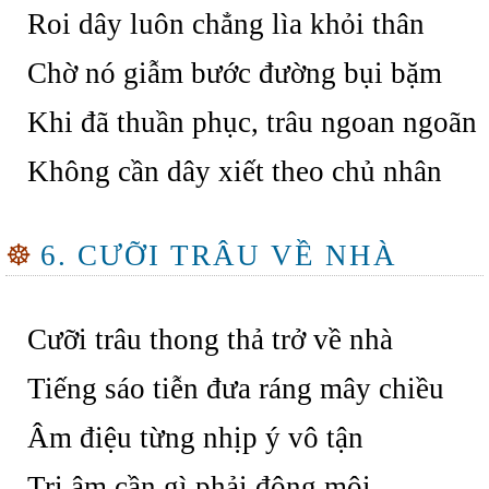
Roi dây luôn chẳng lìa khỏi thân
Chờ nó giẫm bước đường bụi bặm
Khi đã thuần phục, trâu ngoan ngoãn
Không cần dây xiết theo chủ nhân
☸
6. CƯỠI TRÂU VỀ NHÀ
Cưỡi trâu thong thả trở về nhà
Tiếng sáo tiễn đưa ráng mây chiều
Âm điệu từng nhịp ý vô tận
Tri âm cần gì phải động môi