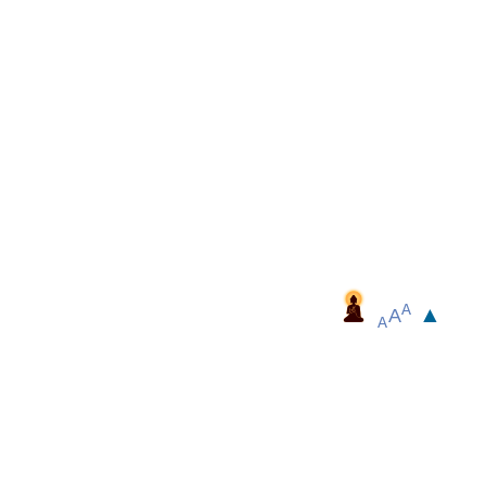
▲
A
A
A