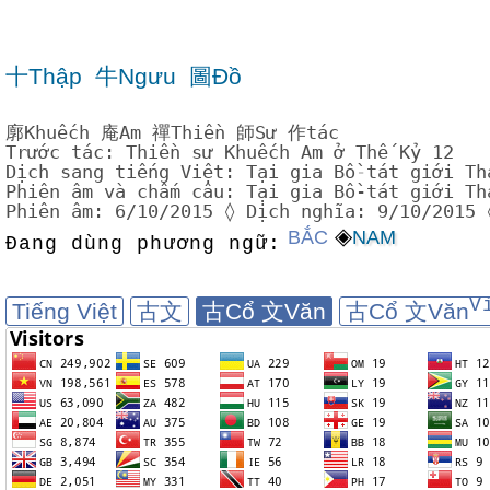
十Thập
牛Ngưu
圖Đồ
廓Khuếch 庵Am 禪Thiền 師Sư 作tác
Trước tác: Thiền sư Khuếch Am ở Thế Kỷ 12
Dịch sang tiếng Việt: Tại gia Bồ
-
tát giới Th
Phiên âm và chấm câu: Tại gia Bồ-tát giới Th
Phiên âm: 6/10/2015 ◊ Dịch nghĩa: 9/10/2015 
◈
BẮC
NAM
Đang dùng phương ngữ:
V
Tiếng Việt
古文
古Cổ 文Văn
古Cổ 文Văn