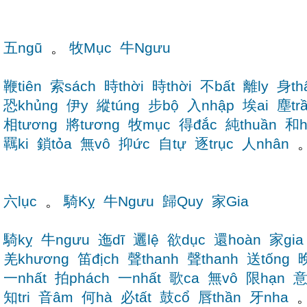
五ngũ
。
牧Mục
牛Ngưu
鞭tiên
索sách
時thời
時thời
不bất
離ly
身th
恐khủng
伊y
縱túng
步bộ
入nhập
埃ai
塵tr
相tương
將tương
牧mục
得đắc
純thuần
和h
羈ki
鎖tỏa
無vô
抑ức
自tự
逐trục
人nhân
六lục
。
騎Kỵ
牛Ngưu
歸Quy
家Gia
騎kỵ
牛ngưu
迤dĩ
邐lệ
欲dục
還hoàn
家gia
羌khương
笛địch
聲thanh
聲thanh
送tống
一nhất
拍phách
一nhất
歌ca
無vô
限hạn
意
知tri
音âm
何hà
必tất
鼓cổ
唇thần
牙nha