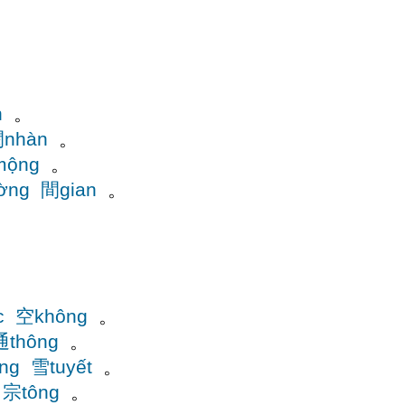
n
。
nhàn
。
ộng
。
ờng
間gian
。
c
空không
。
通thông
。
ng
雪tuyết
。
宗tông
。