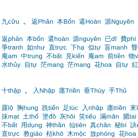
九cửu
。
返Phản
本Bổn
還Hoàn
源Nguyên
返phản
本bổn
還hoàn
源nguyên
已dĩ
費phí
爭tranh
如như
直trực
下hạ
似tự
盲manh
聾
庵am
中trung
不bất
見kiến
庵am
前tiền
物v
水thủy
自tự
茫mang
茫mang
花hoa
自tự
紅
十thập
。
入Nhập
廛Triền
垂Thùy
手Thủ
露lộ
胸hung
跣tiển
足túc
入nhập
廛triền
來l
抹mạt
土thổ
塗đồ
灰hôi
笑tiếu
滿mãn
腮tai
不bất
用dụng
神thần
仙tiên
真chân
秘bí
訣q
直trực
教giáo
枯khô
木mộc
放phóng
花hoa