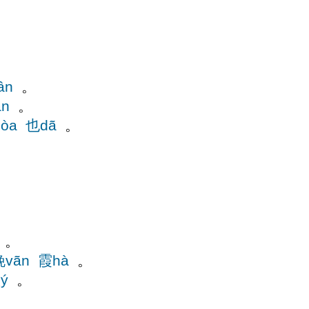
ân
。
ần
。
òa
也dã
。
。
。
晚vãn
霞hà
。
ý
。
。