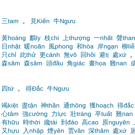
三tam
。
見Kiến
牛Ngưu
黃hoàng
鸝ly
枝chi
上thượng
一nhất
聲tha
日nhật
暖noãn
風phong
和hòa
岸ngạn
柳liễ
只chỉ
此thử
更cánh
無vô
回hồi
避tị
處xứ
森sâm
森sâm
頭đầu
角giác
畫họa
難nan
成
四tứ
。
得Đắc
牛Ngưu
竭kiệt
盡tận
神thần
通thông
獲hoạch
得đắc
心tâm
強cường
力lực
壯tráng
卒tuất
難nan
有hữu
時thời
纔tài
到đáo
高cao
原nguyên
又hựu
入nhập
煙yên
雲vân
深thâm
處xứ
居