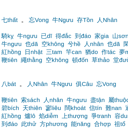
七thất
。
忘Vong
牛Ngưu
存Tồn
人Nhân
騎kỵ
牛ngưu
已dĩ
得đắc
到đáo
家gia
山sơ
牛ngưu
也dã
空không
兮hề
人nhân
也dã
閑
紅hồng
日nhật
三tam
竿can
猶do
作tác
夢m
鞭tiên
繩thằng
空không
頓đốn
草thảo
堂đư
八bát
。
人Nhân
牛Ngưu
俱Câu
忘Vong
鞭tiên
索sách
人nhân
牛ngưu
盡tận
屬thuộ
碧bích
天thiên
寥liêu
闊khoát
信tín
難nan
紅hồng
爐lô
焰diễm
上thượng
爭tranh
容du
到đáo
此thử
方phương
能năng
合hợp
祖tổ