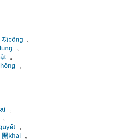
功công
。
lung
。
ật
。
hồng
。
ai
。
。
uyết
。
開khai
。