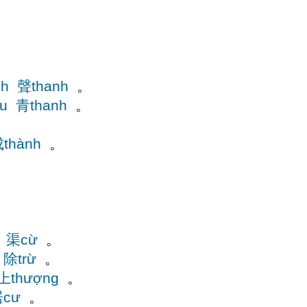
nh
聲thanh
。
u
青thanh
。
。
thành
。
渠cừ
。
除trừ
。
上thượng
。
cư
。