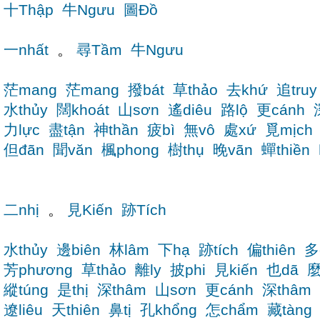
十Thập
牛Ngưu
圖Đồ
一nhất
。
尋Tầm
牛Ngưu
茫mang
茫mang
撥bát
草thảo
去khứ
追truy
水thủy
闊khoát
山sơn
遙diêu
路lộ
更cánh
力lực
盡tận
神thần
疲bì
無vô
處xứ
覓mịch
但đãn
聞văn
楓phong
樹thụ
晚vãn
蟬thiền
二nhị
。
見Kiến
跡Tích
水thủy
邊biên
林lâm
下hạ
跡tích
偏thiên
多
芳phương
草thảo
離ly
披phi
見kiến
也dã
麼
縱túng
是thị
深thâm
山sơn
更cánh
深thâm
遼liêu
天thiên
鼻tị
孔khổng
怎chẩm
藏tàng