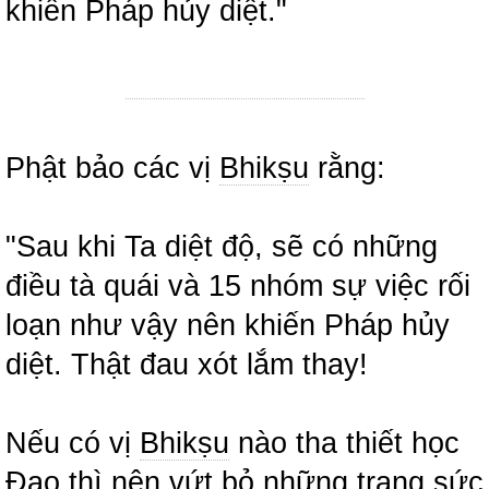
khiến Pháp hủy diệt."
Phật bảo các vị
Bhikṣu
rằng:
"Sau khi Ta diệt độ, sẽ có những
điều tà quái và 15 nhóm sự việc rối
loạn như vậy nên khiến Pháp hủy
diệt. Thật đau xót lắm thay!
Nếu có vị
Bhikṣu
nào tha thiết học
Đạo thì nên vứt bỏ những trang sức