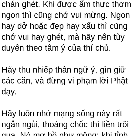
chán ghét. Khi được ẩm thực thơm
ngon thì cũng chớ vui mừng. Ngon
hay dở hoặc đẹp hay xấu thì cũng
chớ vui hay ghét, mà hãy nên tùy
duyên theo tâm ý của thí chủ.
Hãy thu nhiếp thân ngữ ý, gìn giữ
các căn, và đừng vi phạm lời Phật
dạy.
Hãy luôn nhớ mạng sống này rất
ngắn ngủi, thoáng chốc thì liền trôi
qua. Nó mơ hồ như mộng; khi tỉnh