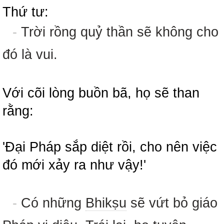
Thứ tư:
-
Trời rồng quỷ thần sẽ không cho
đó là vui.
Với cõi lòng buồn bã, họ sẽ than
rằng:
'Đại Pháp sắp diệt rồi, cho nên việc
đó mới xảy ra như vậy!'
-
Có những
Bhikṣu
sẽ vứt bỏ giáo