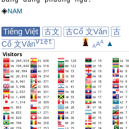
Đang dùng phương ngữ:
◈
NAM
Tiếng Việt
古文
古Cổ 文Văn
古
Việt
A
▲
Cổ 文Văn
A
A