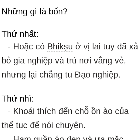
Những gì là bốn?
Thứ nhất:
-
Hoặc có
Bhikṣu
ở vị lai tuy đã xả
bỏ gia nghiệp và trú nơi vắng vẻ,
nhưng lại chẳng tu Đạo nghiệp.
Thứ nhì:
-
Khoái thích đến chỗ ồn ào của
thế tục để nói chuyện.
-
Ham quần áo đẹp và ưa mặc