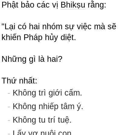
Phật bảo các vị
Bhikṣu
rằng:
"Lại có hai nhóm sự việc mà sẽ
khiến Pháp hủy diệt.
Những gì là hai?
Thứ nhất:
-
Không trì giới cấm.
-
Không nhiếp tâm ý.
-
Không tu trí tuệ.
-
Lấy vợ nuôi con.