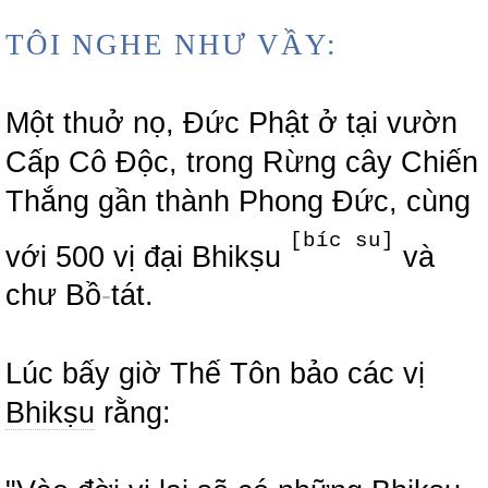
TÔI NGHE NHƯ VẦY:
Một thuở nọ, Đức Phật ở tại vườn
Cấp Cô Độc, trong Rừng cây Chiến
Thắng gần thành Phong Đức, cùng
[bíc su]
với 500 vị đại Bhikṣu
và
chư Bồ
-
tát.
Lúc bấy giờ Thế Tôn bảo các vị
Bhikṣu
rằng: