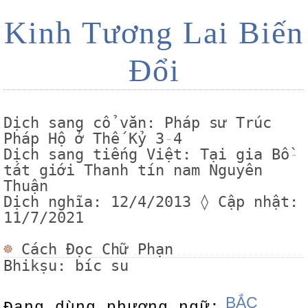
Kinh Tương Lai Biến
Đổi
Dịch sang cổ văn: Pháp sư Trúc
Pháp Hộ ở Thế Kỷ 3
-
4
Dịch sang tiếng Việt: Tại gia Bồ
-
tát giới Thanh tín nam Nguyên
Thuận
Dịch nghĩa: 12/4/2013 ◊ Cập nhật:
11/7/2021
☸
Cách Đọc Chữ Phạn
Bhikṣu: bíc su
BẮC