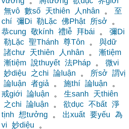
vương
。
將tương
欲dục
界giới
無vô
數số
天thiên
人nhân
。
至
chí
彌Di
勒Lặc
佛Phật
所sở
。
恭cung
敬kính
禮lễ
拜bái
。
彌Di
勒Lặc
聖Thánh
尊Tôn
。
與dữ
諸chư
天thiên
人nhân
。
漸tiệm
漸tiệm
說thuyết
法Pháp
。
微vi
妙diệu
之chi
論luận
。
所sở
謂vị
論luận
者giả
。
施thí
論luận
。
戒giới
論luận
。
生sanh
天thiên
之chi
論luận
。
欲dục
不bất
淨
tịnh
想tưởng
。
出xuất
要yếu
為
vi
妙diệu
。