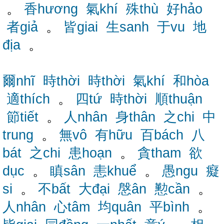
。
香hương
氣khí
殊thù
好hảo
者giả
。
皆giai
生sanh
于vu
地
địa
。
爾nhĩ
時thời
時thời
氣khí
和hòa
適thích
。
四tứ
時thời
順thuận
節tiết
。
人nhân
身thân
之chi
中
trung
。
無vô
有hữu
百bách
八
bát
之chi
患hoạn
。
貪tham
欲
dục
。
瞋sân
恚khuể
。
愚ngu
癡
si
。
不bất
大đại
慇ân
懃cần
。
人nhân
心tâm
均quân
平bình
。