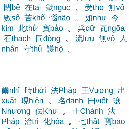
閉bế
在tại
獄ngục
。
受thọ
無vô
數số
苦khổ
惱não
。
如như
今
kim
此thử
寶bảo
。
與dữ
瓦ngõa
石thạch
同đồng
。
流lưu
無vô
人
nhân
守thủ
護hộ
。
爾nhĩ
時thời
法Pháp
王Vương
出
xuất
現hiện
。
名danh
曰viết
蠰
Nhương
佉Khư
。
正Chánh
法
Pháp
治trị
化hóa
。
七thất
寶bảo