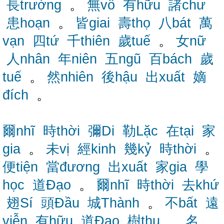
長trường
。
無vô
有hữu
諸chư
患hoạn
。
皆giai
壽thọ
八bát
萬
vạn
四tứ
千thiên
歲tuế
。
女nữ
人nhân
年niên
五ngũ
百bách
歲
tuế
。
然nhiên
後hậu
出xuất
嫡
đích
。
爾nhĩ
時thời
彌Di
勒Lặc
在tại
家
gia
。
未vị
經kinh
幾kỷ
時thời
。
便tiện
當đương
出xuất
家gia
學
học
道Đạo
。
爾nhĩ
時thời
去khứ
翅Sí
頭Đầu
城Thành
。
不bất
遠
viễn
有hữu
道Đạo
樹thụ
。
名