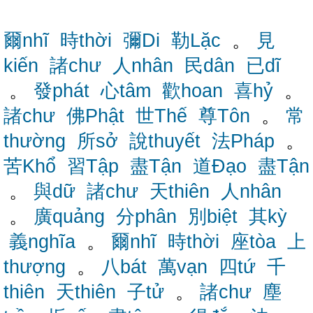
爾nhĩ
時thời
彌Di
勒Lặc
。
見
kiến
諸chư
人nhân
民dân
已dĩ
。
發phát
心tâm
歡hoan
喜hỷ
。
諸chư
佛Phật
世Thế
尊Tôn
。
常
thường
所sở
說thuyết
法Pháp
。
苦Khổ
習Tập
盡Tận
道Đạo
盡Tận
。
與dữ
諸chư
天thiên
人nhân
。
廣quảng
分phân
別biệt
其kỳ
義nghĩa
。
爾nhĩ
時thời
座tòa
上
thượng
。
八bát
萬vạn
四tứ
千
thiên
天thiên
子tử
。
諸chư
塵