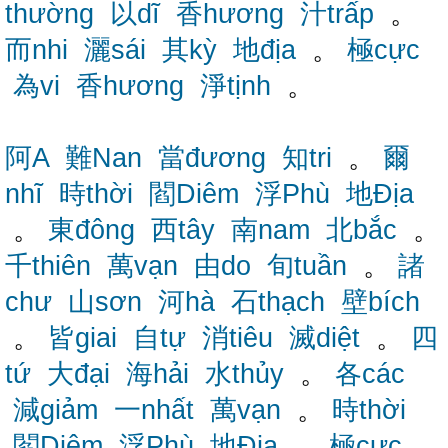
thường
以dĩ
香hương
汁trấp
。
而nhi
灑sái
其kỳ
地địa
。
極cực
為vi
香hương
淨tịnh
。
阿A
難Nan
當đương
知tri
。
爾
nhĩ
時thời
閻Diêm
浮Phù
地Địa
。
東đông
西tây
南nam
北bắc
。
千thiên
萬vạn
由do
旬tuần
。
諸
chư
山sơn
河hà
石thạch
壁bích
。
皆giai
自tự
消tiêu
滅diệt
。
四
tứ
大đại
海hải
水thủy
。
各các
減giảm
一nhất
萬vạn
。
時thời
閻Diêm
浮Phù
地Địa
。
極cực