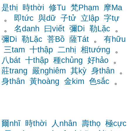
是thị
時thời
修Tu
梵Phạm
摩Ma
。
即tức
與dữ
子tử
立lập
字tự
。
名danh
曰viết
彌Di
勒Lặc
。
彌Di
勒Lặc
菩Bồ
薩Tát
。
有hữu
三tam
十thập
二nhị
相tướng
。
八bát
十thập
種chủng
好hảo
。
莊trang
嚴nghiêm
其kỳ
身thân
。
身thân
黃hoàng
金kim
色sắc
。
爾nhĩ
時thời
人nhân
壽thọ
極cực