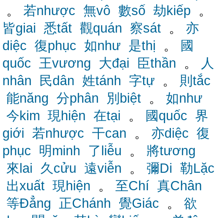
。
若nhược
無vô
數số
劫kiếp
。
皆giai
悉tất
觀quán
察sát
。
亦
diệc
復phục
如như
是thị
。
國
quốc
王vương
大đại
臣thần
。
人
nhân
民dân
姓tánh
字tự
。
則tắc
能năng
分phân
別biệt
。
如như
今kim
現hiện
在tại
。
國quốc
界
giới
若nhược
干can
。
亦diệc
復
phục
明minh
了liễu
。
將tương
來lai
久cửu
遠viễn
。
彌Di
勒Lặc
出xuất
現hiện
。
至Chí
真Chân
等Đẳng
正Chánh
覺Giác
。
欲