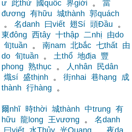
ư
此thử
國quốc
界giới
。
當
đương
有hữu
城thành
郭quách
。
名danh
曰viết
翅Sí
頭Đầu
。
東đông
西tây
十thập
二nhị
由do
旬tuần
。
南nam
北bắc
七thất
由
do
旬tuần
。
土thổ
地địa
豐
phong
熟thục
。
人nhân
民dân
熾sí
盛thịnh
。
街nhai
巷hạng
成
thành
行hàng
。
爾nhĩ
時thời
城thành
中trung
有
hữu
龍long
王vương
。
名danh
曰viết
水Thủy
光Quang
。
夜dạ