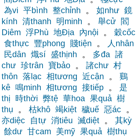
為vi
平bình
整chỉnh
。
如như
鏡
kính
清thanh
明minh
。
舉cử
閻
Diêm
浮Phù
地Địa
內nội
。
穀cốc
食thực
豐phong
賤tiện
。
人nhân
民dân
熾sí
盛thịnh
。
多đa
諸
chư
珍trân
寶bảo
。
諸chư
村
thôn
落lạc
相tương
近cận
。
鷄
kê
鳴minh
相tương
接tiếp
。
是
thị
時thời
弊tệ
華hoa
果quả
樹
thụ
。
枯khô
竭kiệt
穢uế
惡ác
。
亦diệc
自tự
消tiêu
滅diệt
。
其kỳ
餘dư
甘cam
美mỹ
果quả
樹thụ