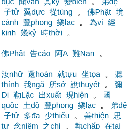
dục
聞văn
其kỳ
變biến
。
弟đệ
子tử
翼dực
從tùng
。
佛Phật
境
cảnh
豐phong
樂lạc
。
為vi
經
kinh
幾kỷ
時thời
。
佛Phật
告cáo
阿A
難Nan
。
汝nhữ
還hoàn
就tựu
坐tọa
。
聽
thính
我ngã
所sở
說thuyết
。
彌
Di
勒Lặc
出xuất
現hiện
。
國
quốc
土độ
豐phong
樂lạc
。
弟đệ
子tử
多đa
少thiểu
。
善thiện
思
tư
念niệm
之chi
。
執chấp
在tại