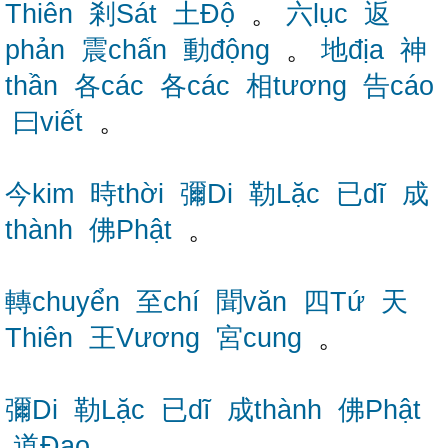
Thiên
剎Sát
土Độ
。
六lục
返
phản
震chấn
動động
。
地địa
神
thần
各các
各các
相tương
告cáo
曰viết
。
今kim
時thời
彌Di
勒Lặc
已dĩ
成
thành
佛Phật
。
轉chuyển
至chí
聞văn
四Tứ
天
Thiên
王Vương
宮cung
。
彌Di
勒Lặc
已dĩ
成thành
佛Phật
道Đạo
。