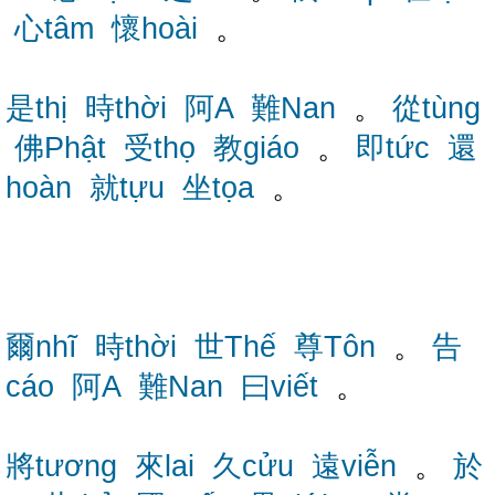
心tâm
懷hoài
。
是thị
時thời
阿A
難Nan
。
從tùng
佛Phật
受thọ
教giáo
。
即tức
還
hoàn
就tựu
坐tọa
。
爾nhĩ
時thời
世Thế
尊Tôn
。
告
cáo
阿A
難Nan
曰viết
。
將tương
來lai
久cửu
遠viễn
。
於