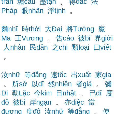
trần
垢cấu
盡tận
。
得đắc
法
Pháp
眼nhãn
淨tịnh
。
爾nhĩ
時thời
大Đại
將Tướng
魔
Ma
王Vương
。
告cáo
彼bỉ
界giới
人nhân
民dân
之chi
類loại
曰viết
。
汝nhữ
等đẳng
速tốc
出xuất
家gia
。
所sở
以dĩ
然nhiên
者giả
。
彌
Di
勒Lặc
今kim
日nhật
。
已dĩ
度
độ
彼bỉ
岸ngạn
。
亦diệc
當
đương
度độ
汝nhữ
等đẳng
。
使