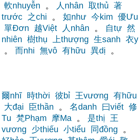
軟nhuyễn
。
人nhân
取thủ
著
trước
之chi
。
如như
今kim
優Ưu
單Đơn
越Việt
人nhân
。
自tự
然
nhiên
樹thụ
上thượng
生sanh
衣y
。
而nhi
無vô
有hữu
異dị
。
爾nhĩ
時thời
彼bỉ
王vương
有hữu
大đại
臣thần
。
名danh
曰viết
修
Tu
梵Phạm
摩Ma
。
是thị
王
vương
少thiếu
小tiểu
同đồng
。