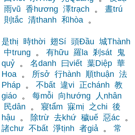
雨vũ
香hương
澤trạch
。
晝trú
則tắc
清thanh
和hòa
。
是thị
時thời
翅Sí
頭Đầu
城Thành
中trung
。
有hữu
羅la
剎sát
鬼
quỷ
。
名danh
曰viết
葉Diệp
華
Hoa
。
所sở
行hành
順thuận
法
Pháp
。
不bất
違vi
正chánh
教
giáo
。
每mỗi
向hướng
人nhân
民dân
。
寢tẩm
寐mị
之chi
後
hậu
。
除trừ
去khứ
穢uế
惡ác
。
諸chư
不bất
淨tịnh
者giả
。
常