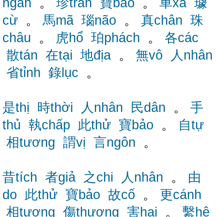
ngân
。
珍trân
寶bảo
。
車xa
璩
cừ
。
馬mã
瑙não
。
真chân
珠
châu
。
虎hổ
珀phách
。
各các
散tán
在tại
地địa
。
無vô
人nhân
省tỉnh
錄lục
。
是thị
時thời
人nhân
民dân
。
手
thủ
執chấp
此thử
寶bảo
。
自tự
相tương
謂vị
言ngôn
。
昔tích
者giả
之chi
人nhân
。
由
do
此thử
寶bảo
故cố
。
更cánh
相tương
傷thương
害hại
。
繫hệ