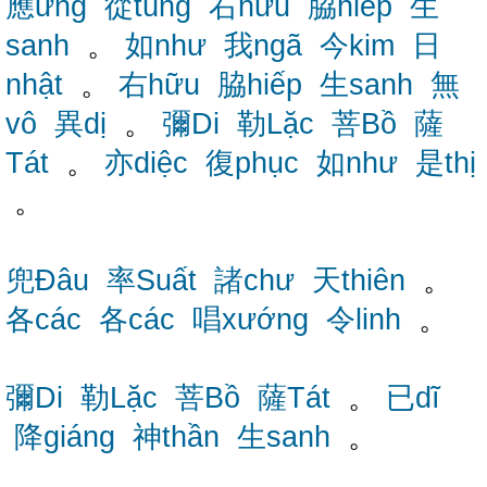
應ưng
從tùng
右hữu
脇hiếp
生
sanh
。
如như
我ngã
今kim
日
nhật
。
右hữu
脇hiếp
生sanh
無
vô
異dị
。
彌Di
勒Lặc
菩Bồ
薩
Tát
。
亦diệc
復phục
如như
是thị
。
兜Đâu
率Suất
諸chư
天thiên
。
各các
各các
唱xướng
令linh
。
彌Di
勒Lặc
菩Bồ
薩Tát
。
已dĩ
降giáng
神thần
生sanh
。