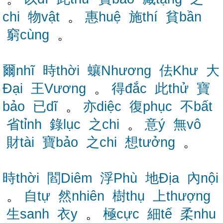
chi
物vật
。
惠huệ
施thí
貧bần
窮cùng
。
爾nhĩ
時thời
蠰Nhương
佉Khư
大
Đại
王Vương
。
得đắc
此thử
寶
bảo
已dĩ
。
亦diệc
復phục
不bất
省tỉnh
錄lục
之chi
。
意ý
無vô
財tài
寶bảo
之chi
想tưởng
。
時thời
閻Diêm
浮Phù
地Địa
內nội
。
自tự
然nhiên
樹thụ
上thượng
生sanh
衣y
。
極cực
細tế
柔nhu