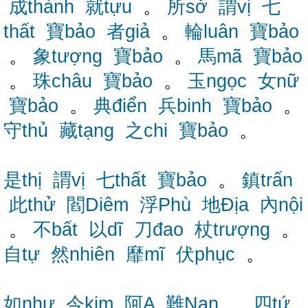
成thành
就tựu
。
所sở
謂vị
七
thất
寶bảo
者giả
。
輪luân
寶bảo
。
象tượng
寶bảo
。
馬mã
寶bảo
。
珠châu
寶bảo
。
玉ngọc
女nữ
寶bảo
。
典điển
兵binh
寶bảo
。
守thủ
藏tạng
之chi
寶bảo
。
是thị
謂vị
七thất
寶bảo
。
鎮trấn
此thử
閻Diêm
浮Phù
地Địa
內nội
。
不bất
以dĩ
刀đao
杖trượng
。
自tự
然nhiên
靡mĩ
伏phục
。
如như
今kim
阿A
難Nan
。
四tứ