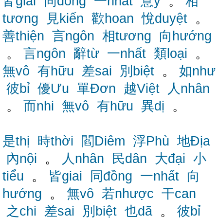
皆giai
同đồng
一nhất
意ý
。
相
tương
見kiến
歡hoan
悅duyệt
。
善thiện
言ngôn
相tương
向hướng
。
言ngôn
辭từ
一nhất
類loại
。
無vô
有hữu
差sai
別biệt
。
如như
彼bỉ
優Ưu
單Đơn
越Việt
人nhân
。
而nhi
無vô
有hữu
異dị
。
是thị
時thời
閻Diêm
浮Phù
地Địa
內nội
。
人nhân
民dân
大đại
小
tiểu
。
皆giai
同đồng
一nhất
向
hướng
。
無vô
若nhược
干can
之chi
差sai
別biệt
也dã
。
彼bỉ