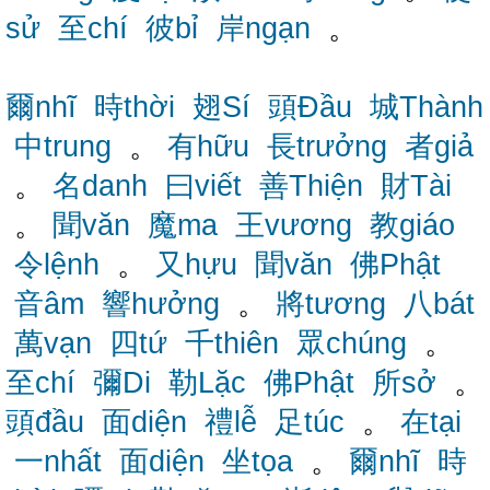
sử
至chí
彼bỉ
岸ngạn
。
爾nhĩ
時thời
翅Sí
頭Đầu
城Thành
中trung
。
有hữu
長trưởng
者giả
。
名danh
曰viết
善Thiện
財Tài
。
聞văn
魔ma
王vương
教giáo
令lệnh
。
又hựu
聞văn
佛Phật
音âm
響hưởng
。
將tương
八bát
萬vạn
四tứ
千thiên
眾chúng
。
至chí
彌Di
勒Lặc
佛Phật
所sở
。
頭đầu
面diện
禮lễ
足túc
。
在tại
一nhất
面diện
坐tọa
。
爾nhĩ
時