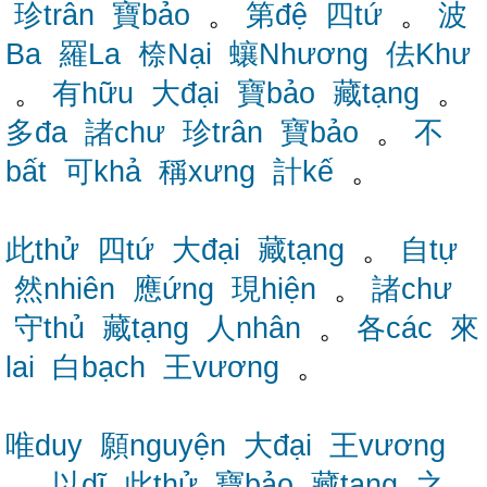
珍trân
寶bảo
。
第đệ
四tứ
。
波
Ba
羅La
㮈Nại
蠰Nhương
佉Khư
。
有hữu
大đại
寶bảo
藏tạng
。
多đa
諸chư
珍trân
寶bảo
。
不
bất
可khả
稱xưng
計kế
。
此thử
四tứ
大đại
藏tạng
。
自tự
然nhiên
應ứng
現hiện
。
諸chư
守thủ
藏tạng
人nhân
。
各các
來
lai
白bạch
王vương
。
唯duy
願nguyện
大đại
王vương
。
以dĩ
此thử
寶bảo
藏tạng
之