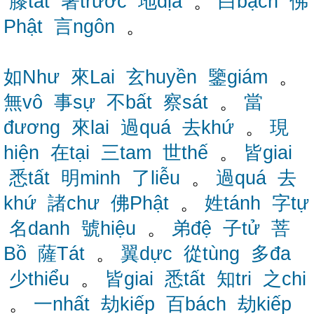
膝tất
著trước
地địa
。
白bạch
佛
Phật
言ngôn
。
如Như
來Lai
玄huyền
鑒giám
。
無vô
事sự
不bất
察sát
。
當
đương
來lai
過quá
去khứ
。
現
hiện
在tại
三tam
世thế
。
皆giai
悉tất
明minh
了liễu
。
過quá
去
khứ
諸chư
佛Phật
。
姓tánh
字tự
名danh
號hiệu
。
弟đệ
子tử
菩
Bồ
薩Tát
。
翼dực
從tùng
多đa
少thiểu
。
皆giai
悉tất
知tri
之chi
。
一nhất
劫kiếp
百bách
劫kiếp