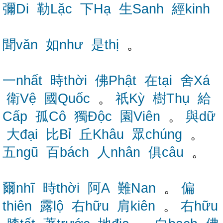
彌Di
勒Lặc
下Hạ
生Sanh
經kinh
聞văn
如như
是thị
。
一nhất
時thời
佛Phật
在tại
舍Xá
衛Vệ
國Quốc
。
祇Kỳ
樹Thụ
給
Cấp
孤Cô
獨Độc
園Viên
。
與dữ
大đại
比Bỉ
丘Khâu
眾chúng
。
五ngũ
百bách
人nhân
俱câu
。
爾nhĩ
時thời
阿A
難Nan
。
偏
thiên
露lộ
右hữu
肩kiên
。
右hữu