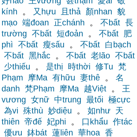
好hảo
王vương
甚thậm
愛ái
敬
kính
。
又hựu
且thả
顏nhan
貌
mạo
端đoan
正chánh
。
不bất
長
trường
不bất
短đoản
。
不bất
肥
phì
不bất
瘦sấu
。
不bất
白bạch
不bất
黑hắc
。
不bất
老lão
不bất
少thiếu
。
是thị
時thời
修Tu
梵
Phạm
摩Ma
有hữu
妻thê
。
名
danh
梵Phạm
摩Ma
越Việt
。
王
vương
女nữ
中trung
最tối
極cực
為vi
殊thù
妙diệu
。
如như
天
thiên
帝đế
妃phi
。
口khẩu
作tác
優ưu
鉢bát
蓮liên
華hoa
香