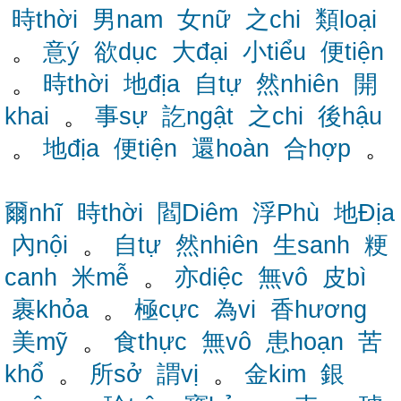
時thời
男nam
女nữ
之chi
類loại
。
意ý
欲dục
大đại
小tiểu
便tiện
。
時thời
地địa
自tự
然nhiên
開
khai
。
事sự
訖ngật
之chi
後hậu
。
地địa
便tiện
還hoàn
合hợp
。
爾nhĩ
時thời
閻Diêm
浮Phù
地Địa
內nội
。
自tự
然nhiên
生sanh
粳
canh
米mễ
。
亦diệc
無vô
皮bì
裹khỏa
。
極cực
為vi
香hương
美mỹ
。
食thực
無vô
患hoạn
苦
khổ
。
所sở
謂vị
。
金kim
銀