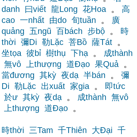
danh
曰viết
龍Long
花Hoa
。
高
cao
一nhất
由do
旬tuần
。
廣
quảng
五ngũ
百bách
步bộ
。
時
thời
彌Di
勒Lặc
菩Bồ
薩Tát
。
坐tọa
彼bỉ
樹thụ
下hạ
。
成thành
無vô
上thượng
道Đạo
果Quả
。
當đương
其kỳ
夜dạ
半bán
。
彌
Di
勒Lặc
出xuất
家gia
。
即tức
於ư
其kỳ
夜dạ
。
成thành
無vô
上thượng
道Đạo
。
時thời
三Tam
千Thiên
大Đại
千