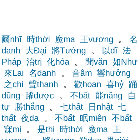
爾nhĩ
時thời
魔ma
王vương
。
名
danh
大Đại
將Tướng
。
以dĩ
法
Pháp
治trị
化hóa
。
聞văn
如Như
來Lai
名danh
。
音âm
響hưởng
之chi
聲thanh
。
歡hoan
喜hỷ
踊
dũng
躍dược
。
不bất
能năng
自
tự
勝thắng
。
七thất
日nhật
七
thất
夜dạ
。
不bất
眠miên
不bất
寐mị
。
是thị
時thời
魔ma
王