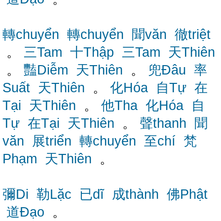
轉chuyển
轉chuyển
聞văn
徹triệt
。
三Tam
十Thập
三Tam
天Thiên
。
豔Diễm
天Thiên
。
兜Đâu
率
Suất
天Thiên
。
化Hóa
自Tự
在
Tại
天Thiên
。
他Tha
化Hóa
自
Tự
在Tại
天Thiên
。
聲thanh
聞
văn
展triển
轉chuyển
至chí
梵
Phạm
天Thiên
。
彌Di
勒Lặc
已dĩ
成thành
佛Phật
道Đạo
。