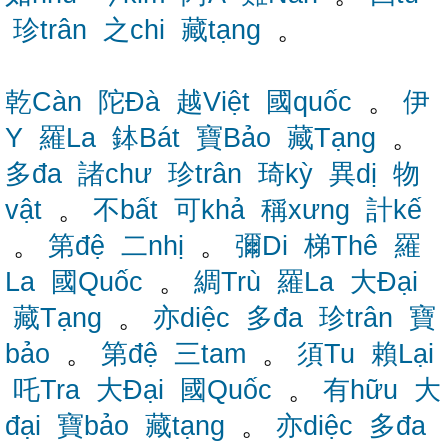
珍trân
之chi
藏tạng
。
乾Càn
陀Đà
越Việt
國quốc
。
伊
Y
羅La
鉢Bát
寶Bảo
藏Tạng
。
多đa
諸chư
珍trân
琦kỳ
異dị
物
vật
。
不bất
可khả
稱xưng
計kế
。
第đệ
二nhị
。
彌Di
梯Thê
羅
La
國Quốc
。
綢Trù
羅La
大Đại
藏Tạng
。
亦diệc
多đa
珍trân
寶
bảo
。
第đệ
三tam
。
須Tu
賴Lại
吒Tra
大Đại
國Quốc
。
有hữu
大
đại
寶bảo
藏tạng
。
亦diệc
多đa