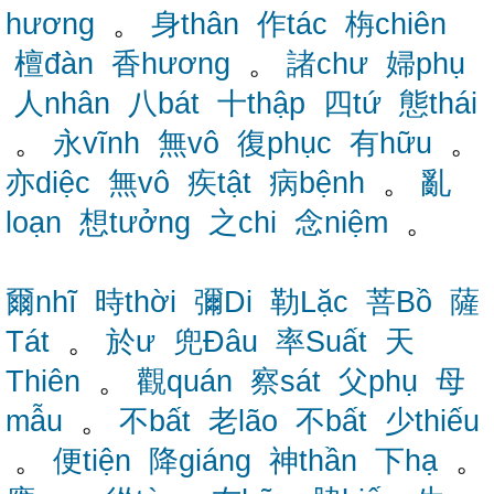
hương
。
身thân
作tác
栴chiên
檀đàn
香hương
。
諸chư
婦phụ
人nhân
八bát
十thập
四tứ
態thái
。
永vĩnh
無vô
復phục
有hữu
。
亦diệc
無vô
疾tật
病bệnh
。
亂
loạn
想tưởng
之chi
念niệm
。
爾nhĩ
時thời
彌Di
勒Lặc
菩Bồ
薩
Tát
。
於ư
兜Đâu
率Suất
天
Thiên
。
觀quán
察sát
父phụ
母
mẫu
。
不bất
老lão
不bất
少thiếu
。
便tiện
降giáng
神thần
下hạ
。