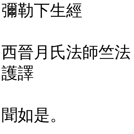
彌勒下生經
西晉月氏法師竺法
護譯
聞如是。