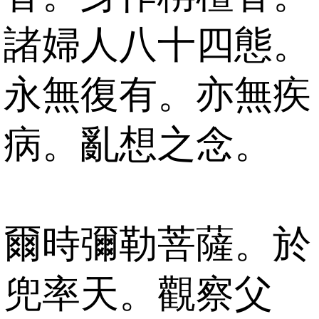
諸婦人八十四態。
永無復有。亦無疾
病。亂想之念。
爾時彌勒菩薩。於
兜率天。觀察父