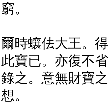
窮。
爾時蠰佉大王。得
此寶已。亦復不省
錄之。意無財寶之
想。