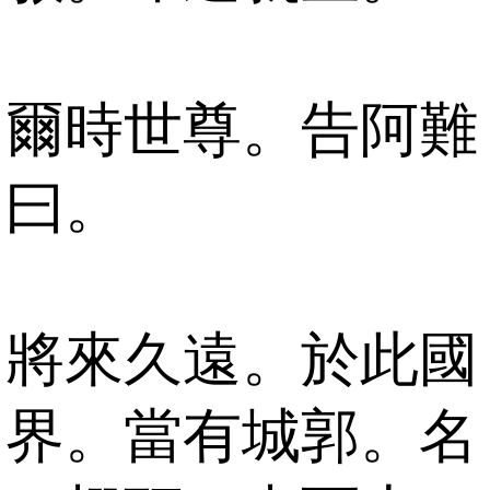
爾時世尊。告阿難
曰。
將來久遠。於此國
界。當有城郭。名