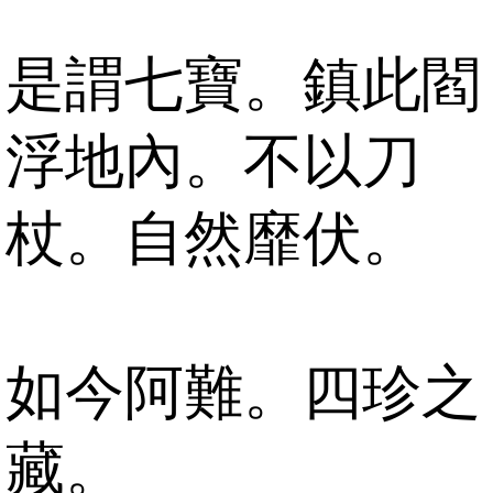
是謂七寶。鎮此閻
浮地內。不以刀
杖。自然靡伏。
如今阿難。四珍之
藏。