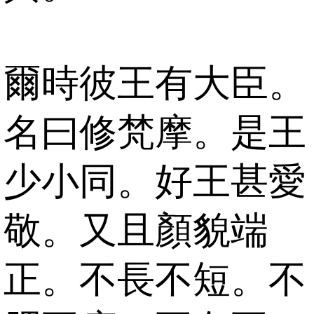
爾時彼王有大臣。
名曰修梵摩。是王
少小同。好王甚愛
敬。又且顏貌端
正。不長不短。不