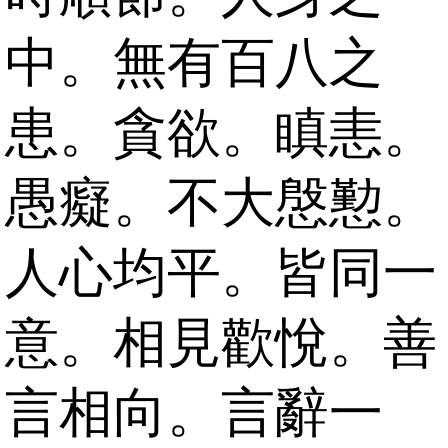
中。無有百八之
患。貪欲。瞋恚。
愚癡。不大慇懃。
人心均平。皆同一
意。相見歡悅。善
言相向。言辭一