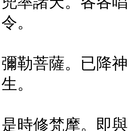
兜率諸天。各各唱
令。
彌勒菩薩。已降神
生。
是時修梵摩。即與