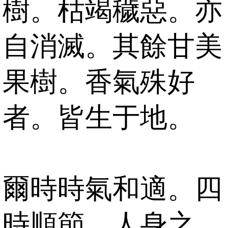
樹。枯竭穢惡。亦
自消滅。其餘甘美
果樹。香氣殊好
者。皆生于地。
爾時時氣和適。四
時順節。人身之