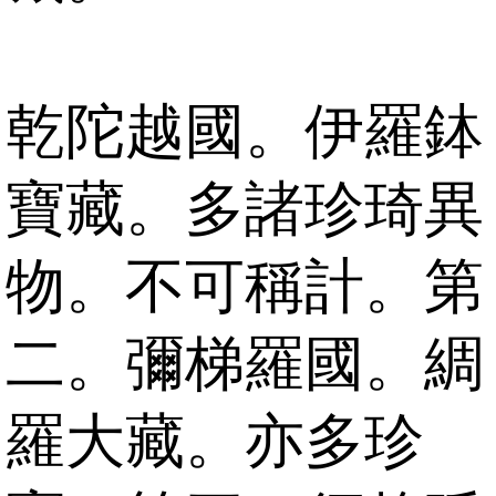
乾陀越國。伊羅鉢
寶藏。多諸珍琦異
物。不可稱計。第
二。彌梯羅國。綢
羅大藏。亦多珍