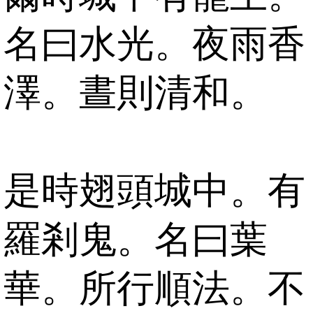
名曰水光。夜雨香
澤。晝則清和。
是時翅頭城中。有
羅剎鬼。名曰葉
華。所行順法。不