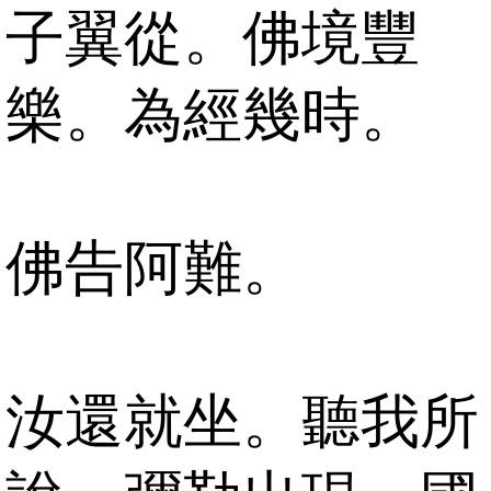
子翼從。佛境豐
樂。為經幾時。
佛告阿難。
汝還就坐。聽我所