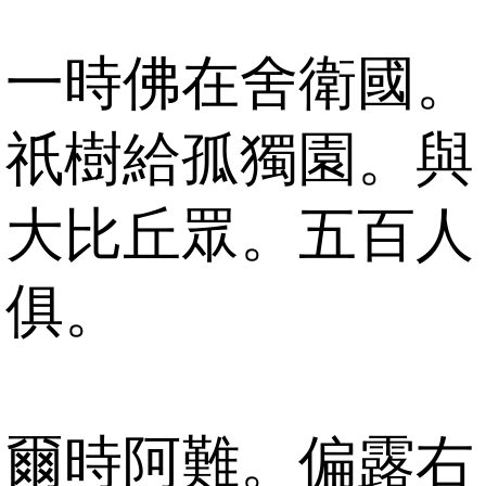
一時佛在舍衛國。
祇樹給孤獨園。與
大比丘眾。五百人
俱。
爾時阿難。偏露右