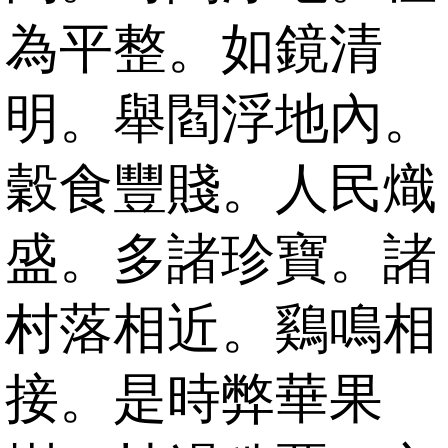
為平整。如鏡清
明。舉閻浮地內。
穀食豐賤。人民熾
盛。多諸珍寶。諸
村落相近。鷄鳴相
接。是時弊華果