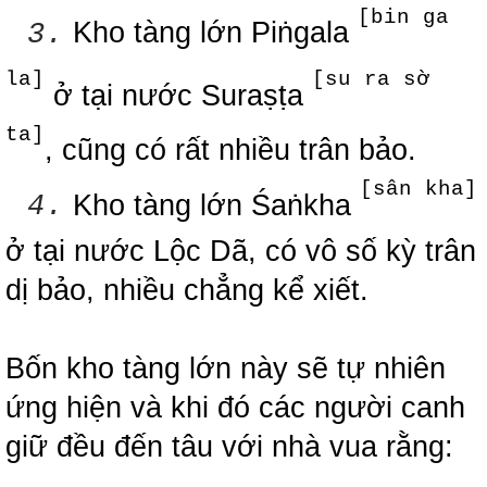
[bin ga
Kho tàng lớn Piṅgala
3.
la]
[su ra sờ
ở tại nước Suraṣṭa
ta]
, cũng có rất nhiều trân bảo.
[sân kha]
Kho tàng lớn Śaṅkha
4.
ở tại nước Lộc Dã, có vô số kỳ trân
dị bảo, nhiều chẳng kể xiết.
Bốn kho tàng lớn này sẽ tự nhiên
ứng hiện và khi đó các người canh
giữ đều đến tâu với nhà vua rằng: