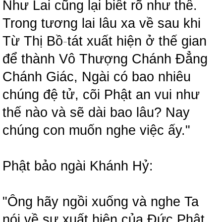
Như Lai cũng lại biết rõ như thế.
Trong tương lai lâu xa về sau khi
Từ Thị Bồ
-
tát xuất hiện ở thế gian
để thành Vô Thượng Chánh Đẳng
Chánh Giác, Ngài có bao nhiêu
chúng đệ tử, cõi Phật an vui như
thế nào và sẽ dài bao lâu? Nay
chúng con muốn nghe việc ấy."
Phật bảo ngài Khánh Hỷ:
"Ông hãy ngồi xuống và nghe Ta
nói về sự xuất hiện của Đức Phật