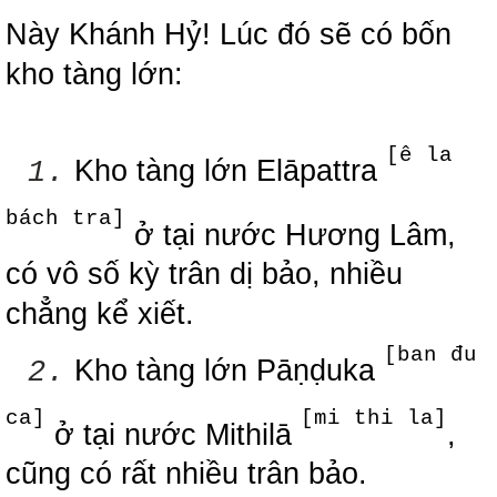
Này Khánh Hỷ! Lúc đó sẽ có bốn
kho tàng lớn:
[ê la
Kho tàng lớn Elāpattra
1.
bách tra]
ở tại nước Hương Lâm,
có vô số kỳ trân dị bảo, nhiều
chẳng kể xiết.
[ban đu
Kho tàng lớn Pāṇḍuka
2.
ca]
[mi thi la]
ở tại nước Mithilā
,
cũng có rất nhiều trân bảo.