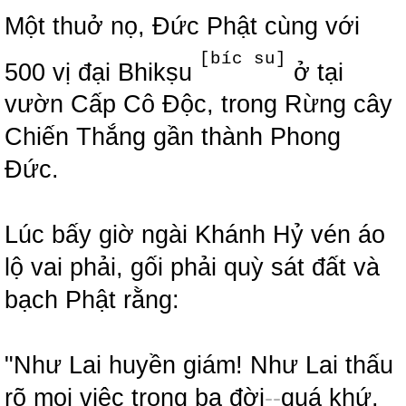
Một thuở nọ, Đức Phật cùng với
[bíc su]
500 vị đại Bhikṣu
ở tại
vườn Cấp Cô Độc, trong Rừng cây
Chiến Thắng gần thành Phong
Đức.
Lúc bấy giờ ngài Khánh Hỷ vén áo
lộ vai phải, gối phải quỳ sát đất và
bạch Phật rằng:
"Như Lai huyền giám! Như Lai thấu
rõ mọi việc trong ba đời
-
-
quá khứ,