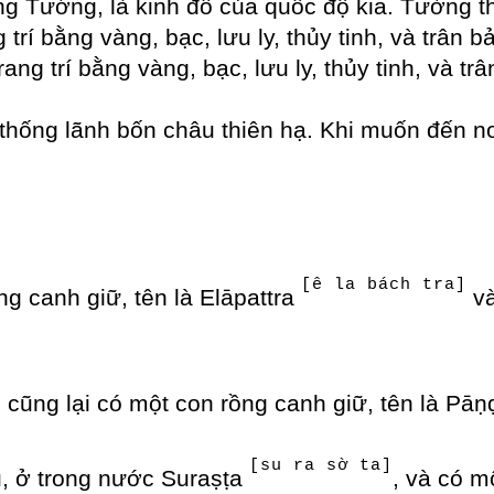
ng Tướng, là kinh đô của quốc độ kia. Tường t
 trí bằng vàng, bạc, lưu ly, thủy tinh, và trân
ng trí bằng vàng, bạc, lưu ly, thủy tinh, và trâ
 thống lãnh bốn châu thiên hạ. Khi muốn đến n
[ê la bách tra]
ng canh giữ, tên là Elāpattra
và
ó cũng lại có một con rồng canh giữ, tên là Pā
[su ra sờ ta]
u, ở trong nước Suraṣṭa
, và có m