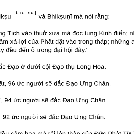
[bíc su]
hikṣu
và
Bhikṣuṇī
mà nói rằng:
g Tịch vào thuở xưa mà đọc tụng Kinh điển; nh
cầm xá
-
lợi của Phật đặt vào trong tháp; những a
y đều đến ở trong đại hội đây.'
ắc Đạo ở dưới cội Đạo thụ Long Hoa.
hất, 96 ức người sẽ đắc Đạo Ưng Chân.
hì, 94 ức người sẽ đắc Đạo Ưng Chân.
a, 92 ức người sẽ đắc Đạo Ưng Chân.
 đều cầm hoa mà rải lên thân của Đức Phật Từ 