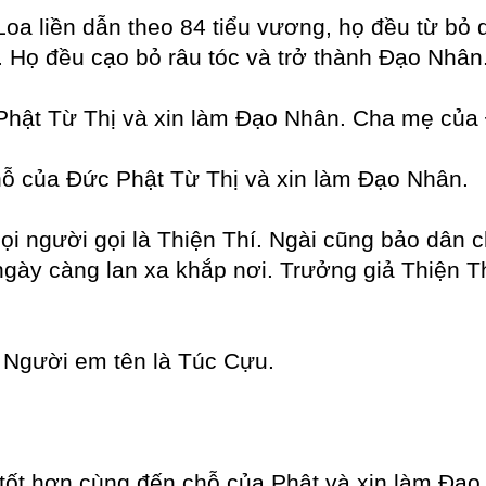
 Loa liền dẫn theo 84 tiểu vương, họ đều từ b
. Họ đều cạo bỏ râu tóc và trở thành Đạo Nhân
hật Từ Thị và xin làm Đạo Nhân. Cha mẹ của 
ỗ của Đức Phật Từ Thị và xin làm Đạo Nhân.
ọi người gọi là Thiện Thí. Ngài cũng bảo dân 
gày càng lan xa khắp nơi. Trưởng giả Thiện Th
. Người em tên là Túc Cựu.
 tốt hơn cùng đến chỗ của Phật và xin làm Đạo