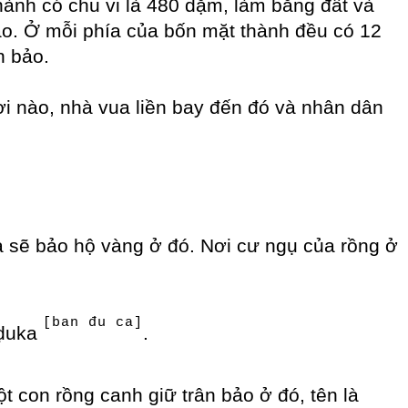
hành có chu vi là 480 dặm, làm bằng đất và
 bảo. Ở mỗi phía của bốn mặt thành đều có 12
n bảo.
ơi nào, nhà vua liền bay đến đó và nhân dân
 sẽ bảo hộ vàng ở đó. Nơi cư ngụ của rồng ở
[ban đu ca]
ṇḍuka
.
ột con rồng canh giữ trân bảo ở đó, tên là