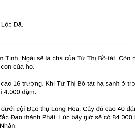
c Lộc Dã.
n Tịnh. Ngài sẽ là cha của Từ Thị Bồ
-
tát. Còn
 con của họ.
 cao 16 trượng. Khi Từ Thị Bồ
-
tát hạ sanh ở tr
i 4.000 dặm.
 ở dưới cội Đạo thụ Long Hoa. Cây đó cao 40 
ẽ đắc Đạo thành Phật. Lúc bấy giờ sẽ có 84.00
 Nhân.