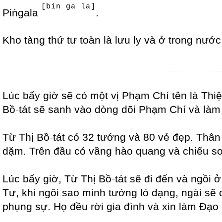
[bin ga la]
Piṅgala
.
Kho tàng thứ tư toàn là lưu ly và ở trong nướ
Lúc bấy giờ sẽ có một vị Phạm Chí tên là Thiệ
Bồ
-
tát sẽ sanh vào dòng dõi Phạm Chí và làm
Từ Thị Bồ
-
tát có 32 tướng và 80 vẻ đẹp. Thân
dặm. Trên đầu có vầng hào quang và chiếu so
Lúc bấy giờ, Từ Thị Bồ
-
tát sẽ đi đến và ngồi
Tư, khi ngôi sao minh tướng ló dạng, ngài s
phụng sự. Họ đều rời gia đình và xin làm Đạo