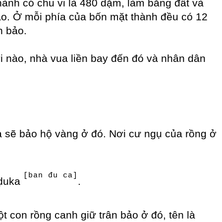
hành có chu vi là 480 dặm, làm bằng đất và
 bảo. Ở mỗi phía của bốn mặt thành đều có 12
n bảo.
i nào, nhà vua liền bay đến đó và nhân dân
 sẽ bảo hộ vàng ở đó. Nơi cư ngụ của rồng ở
[ban đu ca]
ṇḍuka
.
ột con rồng canh giữ trân bảo ở đó, tên là