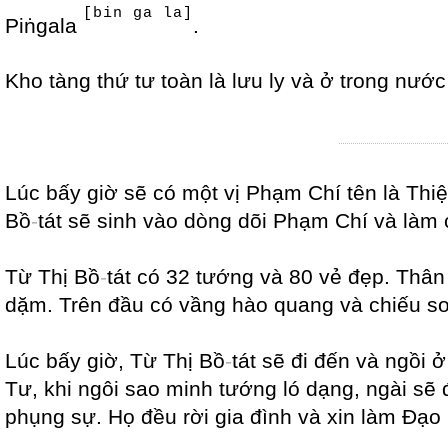
[bin ga la]
Piṅgala
.
Kho tàng thứ tư toàn là lưu ly và ở trong nướ
Lúc bấy giờ sẽ có một vị Phạm Chí tên là Thiệ
Bồ
-
tát sẽ sinh vào dòng dõi Phạm Chí và làm 
Từ Thị Bồ
-
tát có 32 tướng và 80 vẻ đẹp. Thân
dặm. Trên đầu có vầng hào quang và chiếu so
Lúc bấy giờ, Từ Thị Bồ
-
tát sẽ đi đến và ngồi
Tư, khi ngôi sao minh tướng ló dạng, ngài s
phụng sự. Họ đều rời gia đình và xin làm Đạo