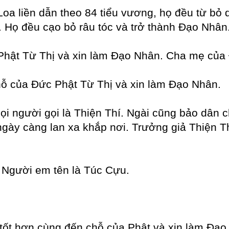
 Loa liền dẫn theo 84 tiểu vương, họ đều từ b
. Họ đều cạo bỏ râu tóc và trở thành Đạo Nhân
hật Từ Thị và xin làm Đạo Nhân. Cha mẹ của 
ỗ của Đức Phật Từ Thị và xin làm Đạo Nhân.
ọi người gọi là Thiện Thí. Ngài cũng bảo dân 
gày càng lan xa khắp nơi. Trưởng giả Thiện Th
. Người em tên là Túc Cựu.
 tốt hơn cùng đến chỗ của Phật và xin làm Đạo