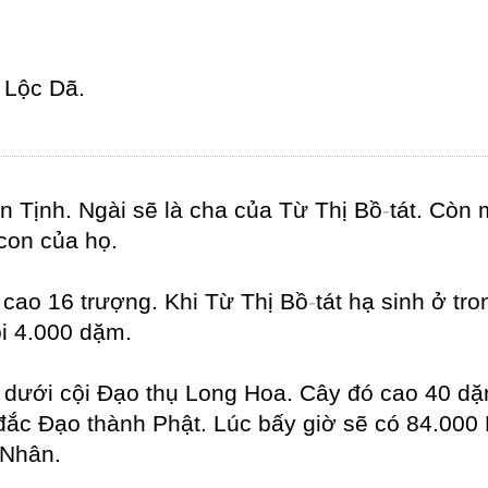
c Lộc Dã.
n Tịnh. Ngài sẽ là cha của Từ Thị Bồ
-
tát. Còn
con của họ.
 cao 16 trượng. Khi Từ Thị Bồ
-
tát hạ sinh ở tr
i 4.000 dặm.
 ở dưới cội Đạo thụ Long Hoa. Cây đó cao 40 
ẽ đắc Đạo thành Phật. Lúc bấy giờ sẽ có 84.00
 Nhân.