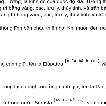
ng Tướng, là kinh đô của quốc độ kia. Tường t
 trí bằng vàng, bạc, lưu ly, thủy tinh, và trân
ng trí bằng vàng, bạc, lưu ly, thủy tinh, và trâ
 thống lĩnh bốn châu thiên hạ. Khi muốn đến nơ
[ê la bách tra]
ng canh giữ, tên là Elāpattra
và
ó cũng lại có một con rồng canh giữ, tên là Pā
[su ra sờ ta]
u, ở trong nước Suraṣṭa
, và có m