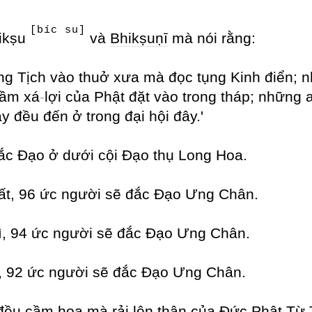
[bíc su]
hikṣu
và
Bhikṣuṇī
mà nói rằng:
g Tịch vào thuở xưa mà đọc tụng Kinh điển; nh
cầm xá
-
lợi của Phật đặt vào trong tháp; những a
y đều đến ở trong đại hội đây.'
ắc Đạo ở dưới cội Đạo thụ Long Hoa.
hất, 96 ức người sẽ đắc Đạo Ưng Chân.
hì, 94 ức người sẽ đắc Đạo Ưng Chân.
a, 92 ức người sẽ đắc Đạo Ưng Chân.
 đều cầm hoa mà rải lên thân của Đức Phật Từ 