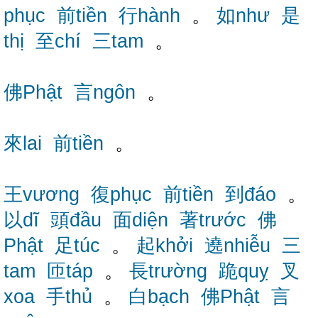
phục
前tiền
行hành
。
如như
是
thị
至chí
三tam
。
佛Phật
言ngôn
。
來lai
前tiền
。
王vương
復phục
前tiền
到đáo
。
以dĩ
頭đầu
面diện
著trước
佛
Phật
足túc
。
起khởi
遶nhiễu
三
tam
匝táp
。
長trường
跪quỵ
叉
xoa
手thủ
。
白bạch
佛Phật
言