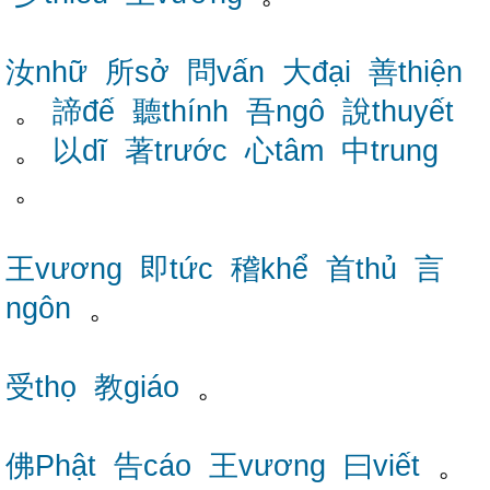
汝nhữ
所sở
問vấn
大đại
善thiện
。
諦đế
聽thính
吾ngô
說thuyết
。
以dĩ
著trước
心tâm
中trung
。
王vương
即tức
稽khể
首thủ
言
ngôn
。
受thọ
教giáo
。
佛Phật
告cáo
王vương
曰viết
。