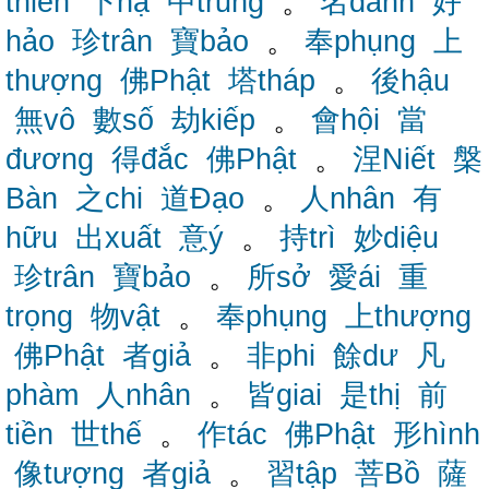
thiên
下hạ
中trung
。
名danh
好
hảo
珍trân
寶bảo
。
奉phụng
上
thượng
佛Phật
塔tháp
。
後hậu
無vô
數số
劫kiếp
。
會hội
當
đương
得đắc
佛Phật
。
涅Niết
槃
Bàn
之chi
道Đạo
。
人nhân
有
hữu
出xuất
意ý
。
持trì
妙diệu
珍trân
寶bảo
。
所sở
愛ái
重
trọng
物vật
。
奉phụng
上thượng
佛Phật
者giả
。
非phi
餘dư
凡
phàm
人nhân
。
皆giai
是thị
前
tiền
世thế
。
作tác
佛Phật
形hình
像tượng
者giả
。
習tập
菩Bồ
薩