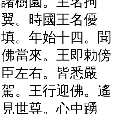
諸樹園。主名拘
翼。時國王名優
填。年始十四。聞
佛當來。王即勅傍
臣左右。皆悉嚴
駕。王行迎佛。遙
見世尊。心中踴