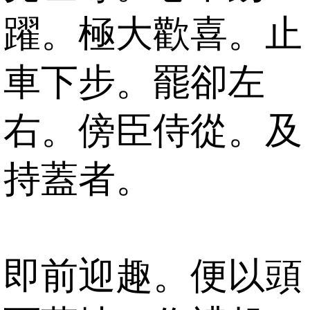
躍。極大歡喜。止
車下步。罷卻左
右。傍臣侍從。及
持蓋者。
即前迎趣。便以頭