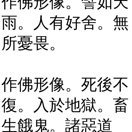
作佛形像。譬如天
雨。人有好舍。無
所憂畏。
作佛形像。死後不
復。入於地獄。畜
生餓鬼。諸惡道