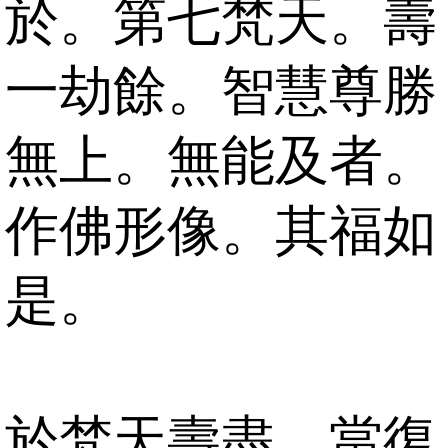
於。第七梵天。壽
一劫餘。智慧尊勝
無上。無能及者。
作佛形像。其福如
是。
於梵天壽盡。當復