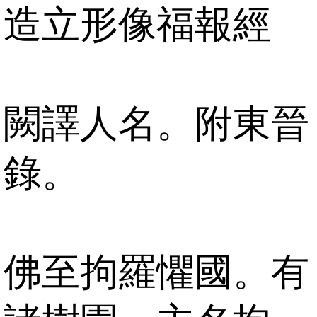
造立形像福報經
闕譯人名。附東晉
錄。
佛至拘羅懼國。有