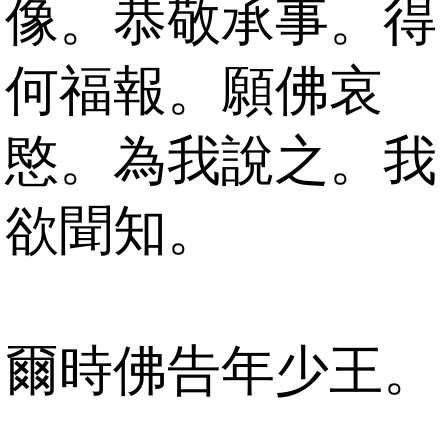
像。恭敬承事。得
何福報。願佛哀
愍。為我說之。我
欲聞知。
爾時佛告年少王。