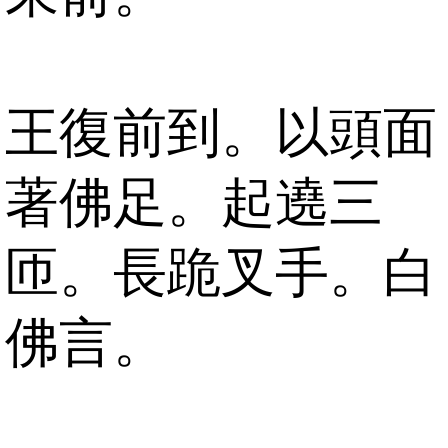
王復前到。以頭面
著佛足。起遶三
匝。長跪叉手。白
佛言。