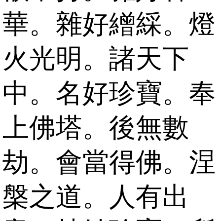
華。雜好繒綵。燈
火光明。諸天下
中。名好珍寶。奉
上佛塔。後無數
劫。會當得佛。涅
槃之道。人有出