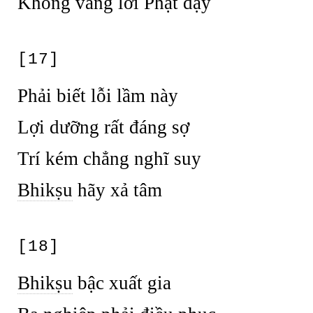
Không vâng lời Phật dạy
[17]
Phải biết lỗi lầm này
Lợi dưỡng rất đáng sợ
Trí kém chẳng nghĩ suy
Bhikṣu
hãy xả tâm
[18]
Bhikṣu
bậc xuất gia