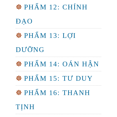
☸
PHẨM 12: CHÍNH
ĐẠO
☸
PHẨM 13: LỢI
DƯỠNG
☸
PHẨM 14: OÁN HẬN
☸
PHẨM 15: TƯ DUY
☸
PHẨM 16: THANH
TỊNH