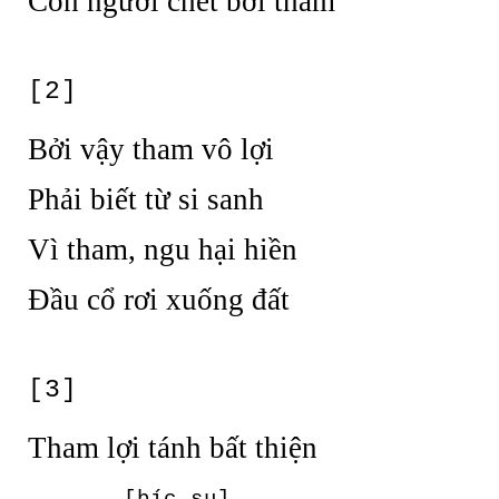
Con người chết bởi tham
[2]
Bởi vậy tham vô lợi
Phải biết từ si sanh
Vì tham, ngu hại hiền
Đầu cổ rơi xuống đất
[3]
Tham lợi tánh bất thiện
[bíc su]