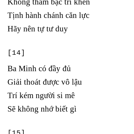
Không tham bậc trí khen
Tịnh hành chánh căn lực
Hãy nên tự tư duy
[14]
Ba Minh có đầy đủ
Giải thoát được vô lậu
Trí kém người si mê
Sẽ không nhớ biết gì
[15]