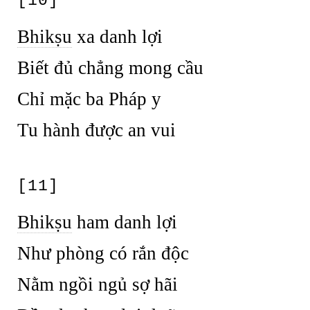
[10]
Bhikṣu
xa danh lợi
Biết đủ chẳng mong cầu
Chỉ mặc ba Pháp y
Tu hành được an vui
[11]
Bhikṣu
ham danh lợi
Như phòng có rắn độc
Nằm ngồi ngủ sợ hãi