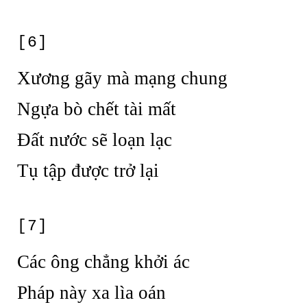
[6]
Xương gãy mà mạng chung
Ngựa bò chết tài mất
Đất nước sẽ loạn lạc
Tụ tập được trở lại
[7]
Các ông chẳng khởi ác
Pháp này xa lìa oán