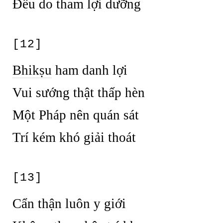
Đều do tham lợi dưỡng
[12]
Bhikṣu
ham danh lợi
Vui sướng thật thấp hèn
Một Pháp nên quán sát
Trí kém khó giải thoát
[13]
Cẩn thận luôn y giới