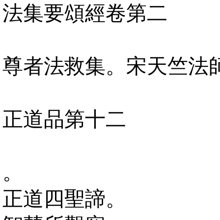
法集要頌經卷第二
尊者法救集。宋天竺法
正道品第十二
。
正道四聖諦。