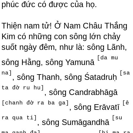
phúc đức có được của họ.
Thiện nam tử! Ở Nam Châu Thắng
Kim có những con sông lớn chảy
suốt ngày đêm, như là: sông Lãnh,
[da mu
sông Hằng, sông Yamunā
na]
[sa
, sông Thanh, sông Śatadruḥ
ta đờ ru hu]
, sông Candrabhāgā
[chanh đờ ra ba ga]
[ê
, sông Erāvatī
ra qua ti]
[su
, sông Sumāgandhā
ma ganh đa]
[hi ma ra