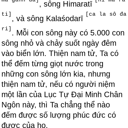
, sông Himaratī
ti]
[ca la sô đa
, và sông Kalaśodarī
ri]
. Mỗi con sông này có 5.000 con
sông nhỏ và chảy suốt ngày đêm
vào biển lớn. Thiện nam tử, Ta có
thể đếm từng giọt nước trong
những con sông lớn kia, nhưng
thiện nam tử, nếu có người niệm
một lần của Lục Tự Đại Minh Chân
Ngôn này, thì Ta chẳng thể nào
đếm được số lượng phúc đức có
được của họ.