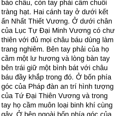
bảo châu, còn tay phải cầm chuỗi
tràng hạt. Hai cánh tay ở dưới kết
ấn Nhất Thiết Vương. Ở dưới chân
của Lục Tự Đại Minh Vương có chư
thiên với đủ mọi châu báu dùng làm
trang nghiêm. Bên tay phải của họ
cầm một lư hương và lòng bàn tay
bên trái giữ một bình bát với châu
báu đầy khắp trong đó. Ở bốn phía
góc của Pháp đàn an trí hình tượng
của Tứ Đại Thiên Vương và trong
tay họ cầm muôn loại binh khí cùng
gậy. Ở bên ngoài bốn phía góc của