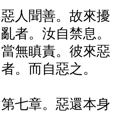
惡人聞善。故來擾
亂者。汝自禁息。
當無瞋責。彼來惡
者。而自惡之。
第七章。惡還本身