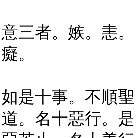
意三者。嫉。恚。
癡。
如是十事。不順聖
道。名十惡行。是