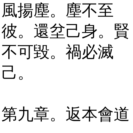
風揚塵。塵不至
彼。還坌己身。賢
不可毀。禍必滅
己。
第九章。返本會道