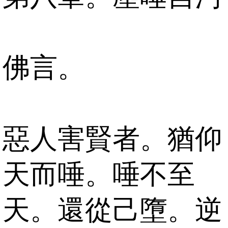
佛言。
惡人害賢者。猶仰
天而唾。唾不至
天。還從己墮。逆