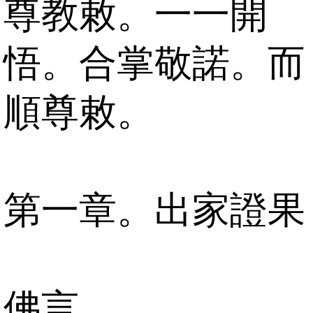
尊教敕。一一開
悟。合掌敬諾。而
順尊敕。
第一章。出家證果
佛言。