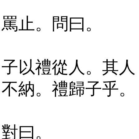
罵止。問曰。
子以禮從人。其人
不納。禮歸子乎。
對曰。