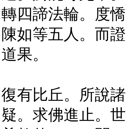
轉四諦法輪。度憍
陳如等五人。而證
道果。
復有比丘。所說諸
疑。求佛進止。世