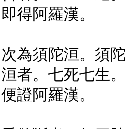
即得阿羅漢。
次為須陀洹。須陀
洹者。七死七生。
便證阿羅漢。