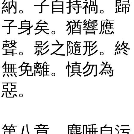
納。子自持禍。歸
子身矣。猶響應
聲。影之隨形。終
無免離。慎勿為
惡。
第八章。塵唾自污