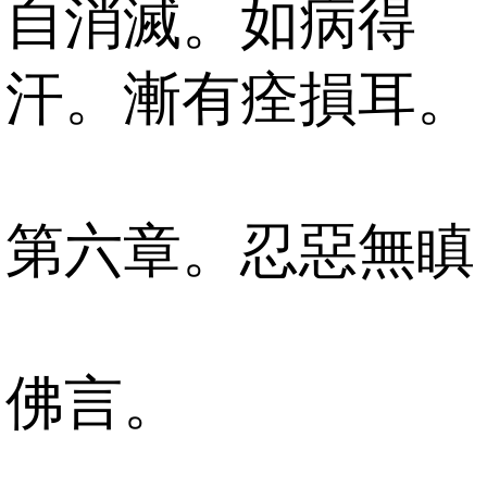
自消滅。如病得
汗。漸有痊損耳。
第六章。忍惡無瞋
佛言。