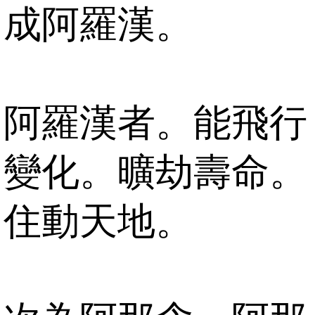
成阿羅漢。
阿羅漢者。能飛行
變化。曠劫壽命。
住動天地。