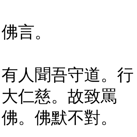
佛言。
有人聞吾守道。行
大仁慈。故致罵
佛。佛默不對。