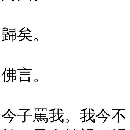
歸矣。
佛言。
今子罵我。我今不