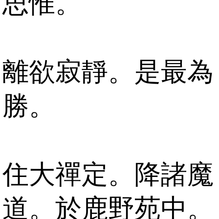
思惟。
離欲寂靜。是最為
勝。
住大禪定。降諸魔
道。於鹿野苑中。