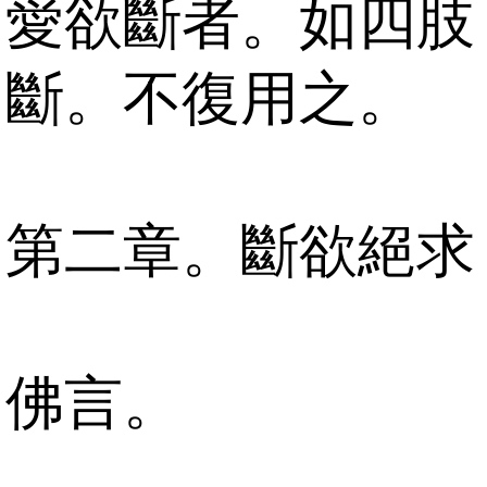
愛欲斷者。如四肢
斷。不復用之。
第二章。斷欲絕求
佛言。