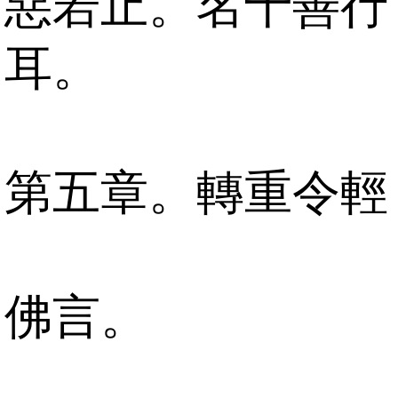
惡若止。名十善行
耳。
第五章。轉重令輕
佛言。