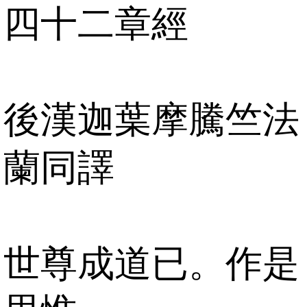
四十二章經
後漢迦葉摩騰竺法
蘭同譯
世尊成道已。作是