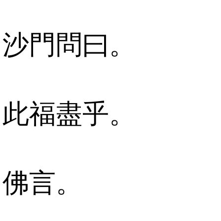
沙門問曰。
此福盡乎。
佛言。