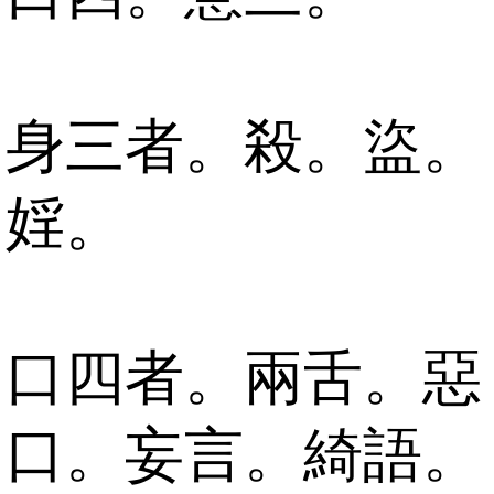
身三者。殺。盜。
婬。
口四者。兩舌。惡
口。妄言。綺語。