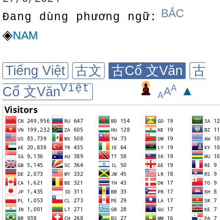
BẮC
Đang dùng phương ngữ:
◈
NAM
Tiếng Việt
古文
古Cổ 文Văn
古
Việt
A
▲
Cổ 文Văn
A
A