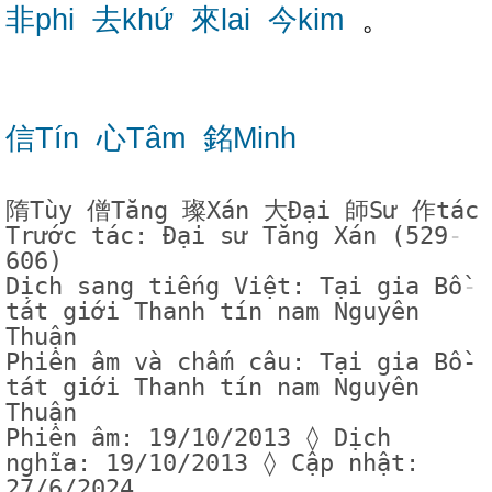
非phi
去khứ
來lai
今kim
。
信Tín
心Tâm
銘Minh
隋Tùy 僧Tăng 璨Xán 大Đại 師Sư 作tác
Trước tác: Đại sư Tăng Xán (529
-
606)
Dịch sang tiếng Việt: Tại gia Bồ
-
tát giới Thanh tín nam Nguyên
Thuận
Phiên âm và chấm câu: Tại gia Bồ-
tát giới Thanh tín nam Nguyên
Thuận
Phiên âm: 19/10/2013 ◊ Dịch
nghĩa: 19/10/2013 ◊ Cập nhật:
27/6/2024