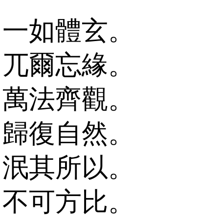
一如體玄。
兀爾忘緣。
萬法齊觀。
歸復自然。
泯其所以。
不可方比。