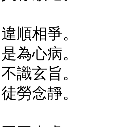
違順相爭。
是為心病。
不識玄旨。
徒勞念靜。