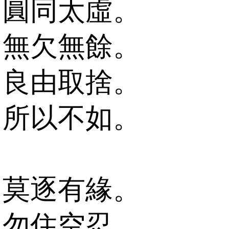
圓同太虛。
無欠無餘。
良由取捨。
所以不如。
莫逐有緣。
勿住空忍。