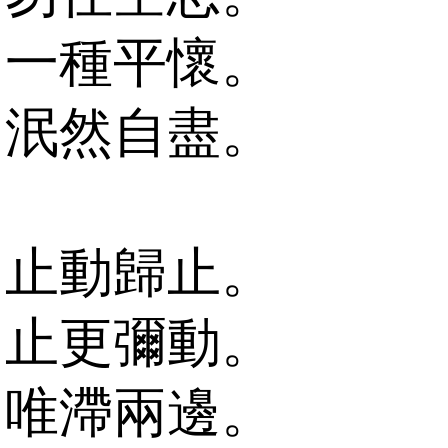
一種平懷。
泯然自盡。
止動歸止。
止更彌動。
唯滯兩邊。