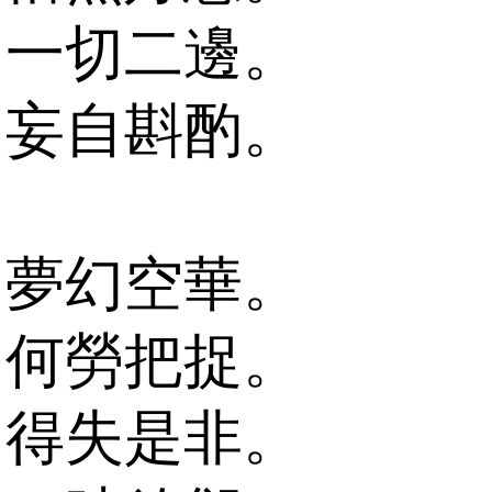
一切二邊。
妄自斟酌。
夢幻空華。
何勞把捉。
得失是非。