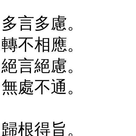
多言多慮。
轉不相應。
絕言絕慮。
無處不通。
歸根得旨。