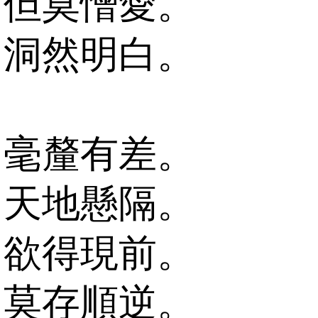
但莫憎愛。
洞然明白。
毫釐有差。
天地懸隔。
欲得現前。
莫存順逆。