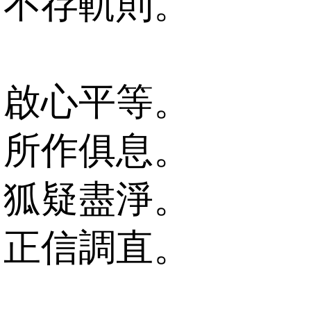
不存軌則。
啟心平等。
所作俱息。
狐疑盡淨。
正信調直。