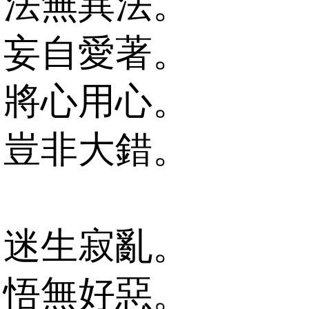
法無異法。
妄自愛著。
將心用心。
豈非大錯。
迷生寂亂。
悟無好惡。