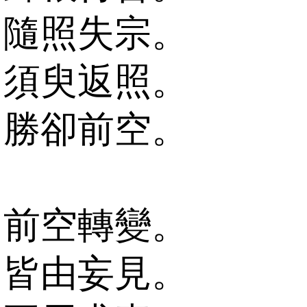
隨照失宗。
須臾返照。
勝卻前空。
前空轉變。
皆由妄見。