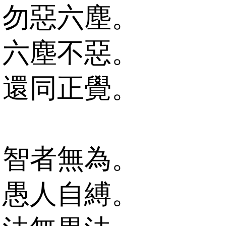
勿惡六塵。
六塵不惡。
還同正覺。
智者無為。
愚人自縛。