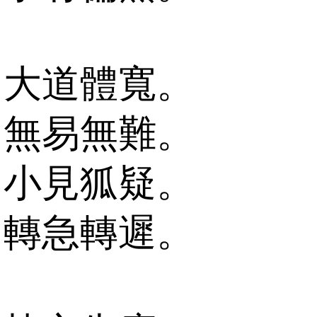
大道體寬。
無易無難。
小見狐疑。
轉急轉遲。