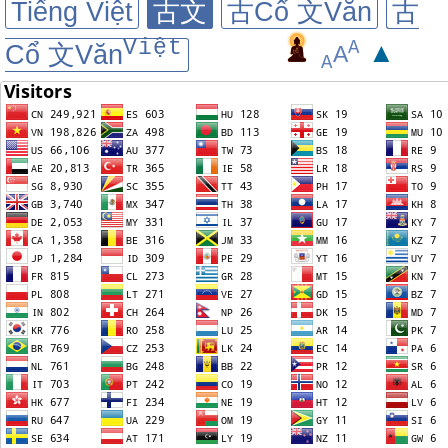
Tiếng Việt
古文
古Cổ 文Văn
古
Việt
A
▲
Cổ 文Văn
A
A