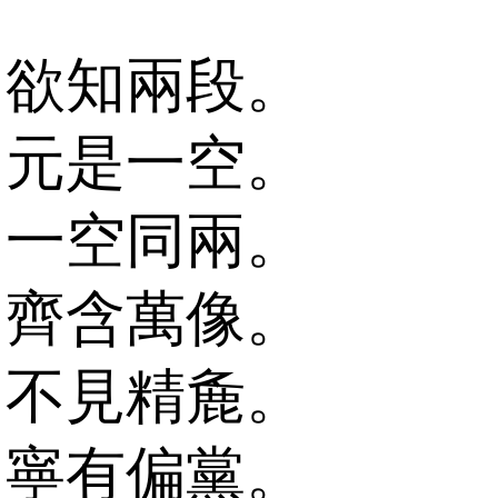
欲知兩段。
元是一空。
一空同兩。
齊含萬像。
不見精麁。
寧有偏黨。