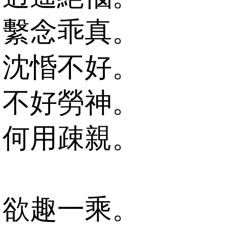
繫念乖真。
沈惛不好。
不好勞神。
何用疎親。
欲趣一乘。