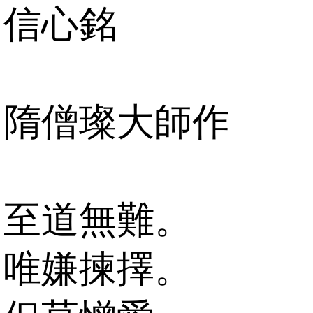
信心銘
隋僧璨大師作
至道無難。
唯嫌揀擇。