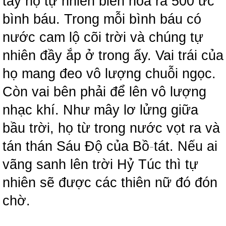
tay họ tự nhiên biến hóa ra 500 ức
bình báu. Trong mỗi bình báu có
nước cam lộ cõi trời và chúng tự
nhiên đầy ắp ở trong ấy. Vai trái của
họ mang đeo vô lượng chuỗi ngọc.
Còn vai bên phải để lên vô lượng
nhạc khí. Như mây lơ lửng giữa
bầu trời, họ từ trong nước vọt ra và
tán thán Sáu Độ của Bồ
-
tát. Nếu ai
vãng sanh lên trời Hỷ Túc thì tự
nhiên sẽ được các thiên nữ đó đón
chờ.