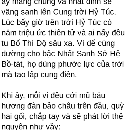
ấy mạng chung và nhất định sẽ
vãng sanh lên Cung trời Hỷ Túc.
Lúc bấy giờ trên trời Hỷ Túc có
năm triệu ức thiên tử và ai nấy đều
tu Bố Thí Độ sâu xa. Vì để cúng
dường cho bậc Nhất Sanh Sở Hệ
Bồ
-
tát, họ dùng phước lực của trời
mà tạo lập cung điện.
Khi ấy, mỗi vị đều cởi mũ báu
hương đàn bảo châu trên đầu, quỳ
hai gối, chắp tay và sẽ phát lời thệ
nguyện như vầy: