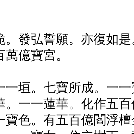
跪。發弘誓願。亦復如是
百萬億寶宮。
一一垣。七寶所成。一一
華。一一蓮華。化作五百
一寶色。有五百億閻浮檀