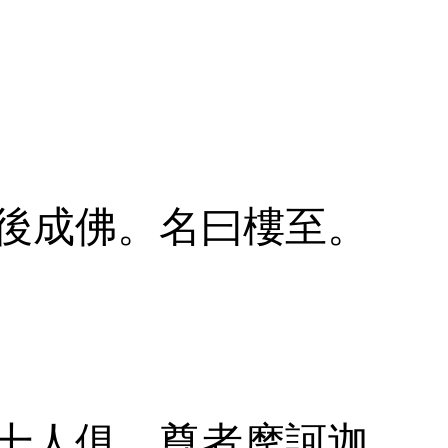
後成佛。名曰樓至。
十人俱。尊者摩訶迦