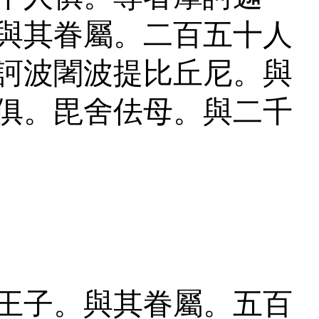
與其眷屬。二百五十人
訶波闍波提比丘尼。與
俱。毘舍佉母。與二千
王子。與其眷屬。五百