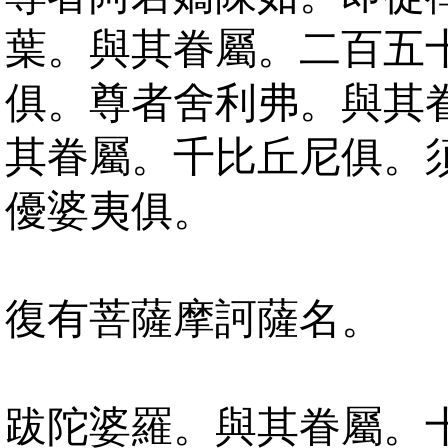
葉。與其眷屬。二百五
俱。尊者舍利弗。與其
其眷屬。千比丘尼俱。
優婆夷俱。
復有菩薩摩訶薩名。
跋陀婆羅。與其眷屬。