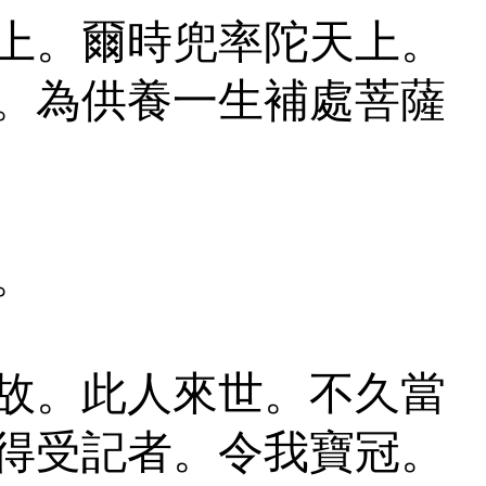
上。爾時兜率陀天上。
。為供養一生補處菩薩
。
故。此人來世。不久當
得受記者。令我寶冠。