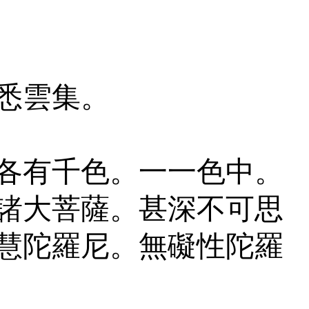
悉雲集。
各有千色。一一色中。
諸大菩薩。甚深不可思
慧陀羅尼。無礙性陀羅