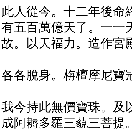
此人從今。十二年後命
有五百萬億天子。一一
故。以天福力。造作宮
各各脫身。栴檀摩尼寶
我今持此無價寶珠。及
成阿耨多羅三藐三菩提