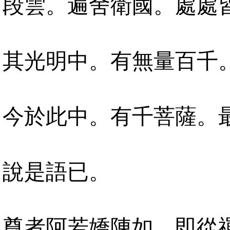
段雲。遍舍衛國。處處
其光明中。有無量百千
今於此中。有千菩薩。
說是語已。
尊者阿若嬌陳如。即從