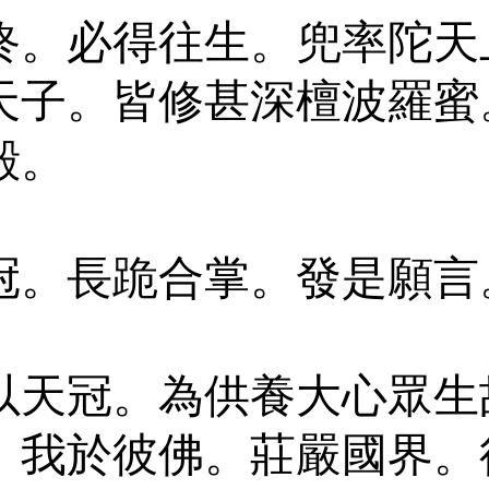
終。必得往生。兜率陀天
天子。皆修甚深檀波羅蜜
殿。
冠。長跪合掌。發是願言
以天冠。為供養大心眾生
。我於彼佛。莊嚴國界。