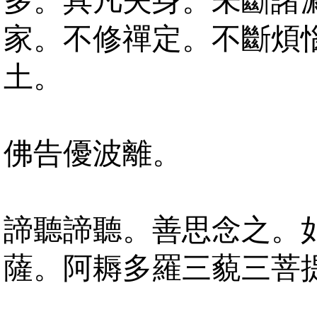
多。具凡夫身。未斷諸
家。不修禪定。不斷煩
土。
佛告優波離。
諦聽諦聽。善思念之。
薩。阿耨多羅三藐三菩