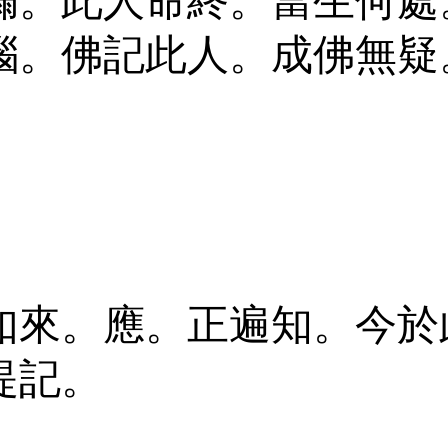
漏。此人命終。當生何處
惱。佛記此人。成佛無疑
如來。應。正遍知。今於
提記。