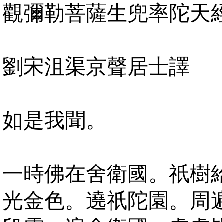
觀彌勒菩薩生兜率陀天
劉宋沮渠京聲居士譯
如是我聞。
一時佛在舍衛國。祇樹
光金色。遶祇陀園。周