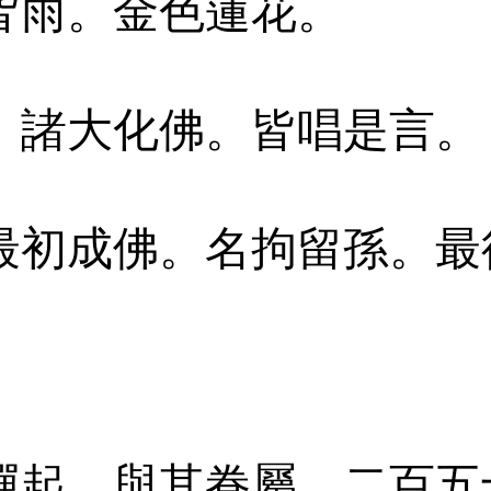
皆雨。金色蓮花。
。諸大化佛。皆唱是言。
最初成佛。名拘留孫。最
禪起。與其眷屬。二百五