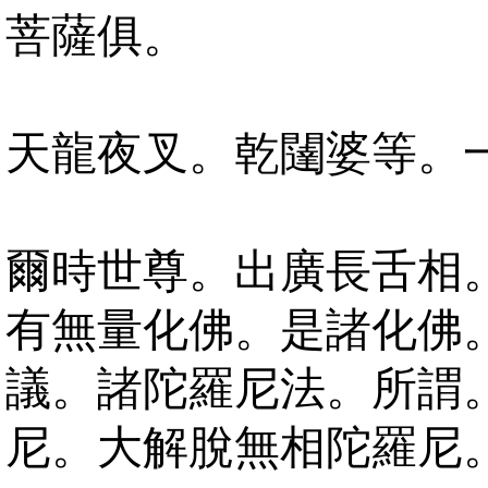
菩薩俱。
天龍夜叉。乾闥婆等。
爾時世尊。出廣長舌相
有無量化佛。是諸化佛
議。諸陀羅尼法。所謂
尼。大解脫無相陀羅尼