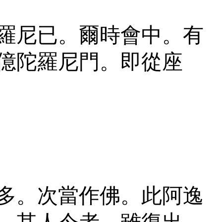
羅尼已。爾時會中。有
億陀羅尼門。即從座
多。次當作佛。此阿逸