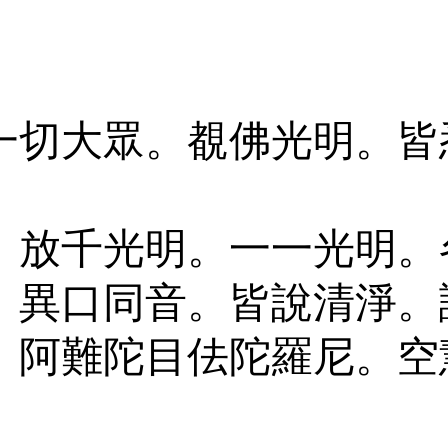
一切大眾。覩佛光明。皆
。放千光明。一一光明。
。異口同音。皆說清淨。
。阿難陀目佉陀羅尼。空
。