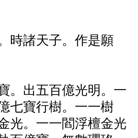
。時諸天子。作是願
寶。出五百億光明。一
億七寶行樹。一一樹
金光。一一閻浮檀金光