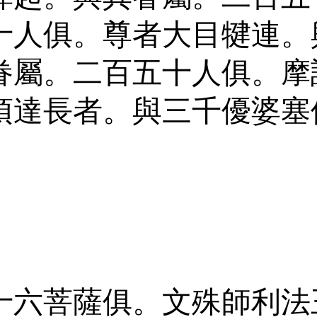
十人俱。尊者大目犍連。
眷屬。二百五十人俱。摩
須達長者。與三千優婆塞
十六菩薩俱。文殊師利法