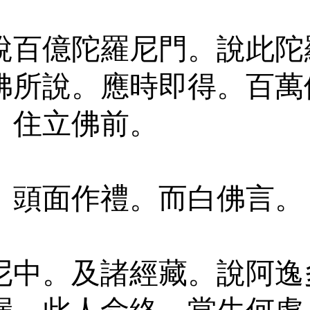
說百億陀羅尼門。說此陀
佛所說。應時即得。百萬
。住立佛前。
。頭面作禮。而白佛言。
尼中。及諸經藏。說阿逸