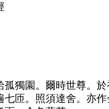
經
給孤獨園。爾時世尊。於
遍七匝。照須達舍。亦作