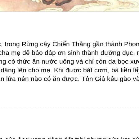
, trong Rừng cây Chiến Thắng gần thành Phong
 cha mẹ để báo đáp ơn sinh thành dưỡng dục, n
ông có thức ăn nước uống và chỉ còn da bọc xươ
âng lên cho mẹ. Khi được bát cơm, bà liền lấy
an lửa nên nào có ăn được. Tôn Giả kêu gào và