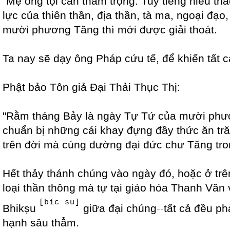
"Mẹ ông tội căn thâm trọng. Tuy tiếng hiếu t
lực của thiên thần, địa thần, tà ma, ngoại đạ
mười phương Tăng thì mới được giải thoát.
Ta nay sẽ dạy ông Pháp cứu tế, để khiến tất c
Phật bảo Tôn giả Đại Thải Thục Thị:
"Rằm tháng Bảy là ngày Tự Tứ của mười phươn
chuẩn bị những cái khay đựng đầy thức ăn tră
trên đời mà cúng dường đại đức chư Tăng tr
Hết thảy thánh chúng vào ngày đó, hoặc ở trê
loại thần thông mà tự tại giáo hóa Thanh Văn
[bíc su]
Bhikṣu
giữa đại chúng
-
-
tất cả đều ph
hạnh sâu thẳm.