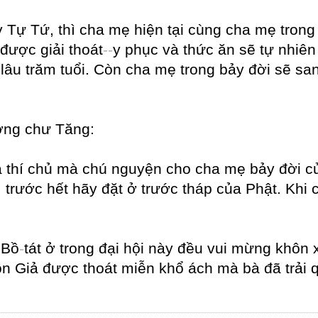
ự Tứ, thì cha mẹ hiện tại cùng cha mẹ trong b
được giải thoát
-
-
y phục và thức ăn sẽ tự nhiê
âu trăm tuổi. Còn cha mẹ trong bảy đời sẽ san
ơng chư Tăng:
a thí chủ mà chú nguyện cho cha mẹ bảy đời củ
 trước hết hãy đặt ở trước tháp của Phật. Khi
 Bồ
-
tát ở trong đại hội này đều vui mừng khôn 
 Giả được thoát miễn khổ ách mà bà đã trải q