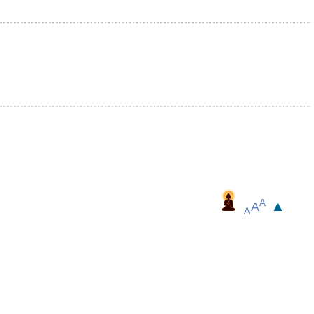
▲
A
A
A