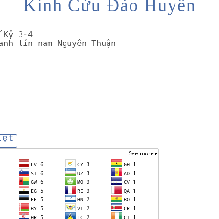
Kinh Cứu Đảo Huyền
 Kỷ 3
-
4
anh tín nam Nguyên Thuận
iệt