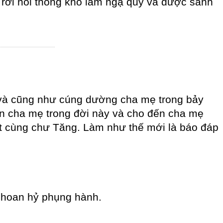
 rời nỗi thống khổ làm ngạ quỷ và được sanh
ẹ và cũng như cúng dường cha mẹ trong bảy
ến cha mẹ trong đời này và cho đến cha mẹ
t cùng chư Tăng. Làm như thế mới là báo đáp
u hoan hỷ phụng hành.