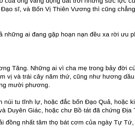
hảo của ông vang động đất trời nhưng sức lực 
o, Đạo sĩ, và Bốn Vị Thiên Vương thì cũng chẳn
ả những ai đang gặp hoạn nạn đều xa rời ưu ph
g Tăng. Những ai vì cha mẹ trong bảy đời cù
m vị và trái cây năm thứ, cũng như hương dầu,
ong mười phương.
n núi tu tĩnh lự, hoặc đắc bốn Đạo Quả, hoặc k
 và Duyên Giác, hoặc chư Bồ
-
tát đã chứng Địa
ải đồng nhất tâm thọ bát cơm của ngày Tự Tứ, 