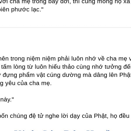
với cha mẹ trong bảy đời, thì cũng mong họ xa
biên phước lạc."
hì nên trong niệm niệm phải luôn nhớ về cha m
 tấm lòng từ luôn hiếu thảo cùng nhớ tưởng đ
hay đựng phẩm vật cúng dường mà dâng lên Phậ
ng yêu của cha mẹ.
này."
bốn chúng đệ tử nghe lời dạy của Phật, họ đề