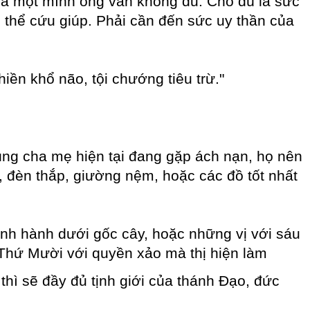
của một mình ông vẫn không đủ. Cho dù là sức
g thể cứu giúp. Phải cần đến sức uy thần của
iền khổ não, tội chướng tiêu trừ."
ng cha mẹ hiện tại đang gặp ách nạn, họ nên
 đèn thắp, giường nệm, hoặc các đồ tốt nhất
inh hành dưới gốc cây, hoặc những vị với sáu
 Thứ Mười với quyền xảo mà thị hiện làm
thì sẽ đầy đủ tịnh giới của thánh Đạo, đức