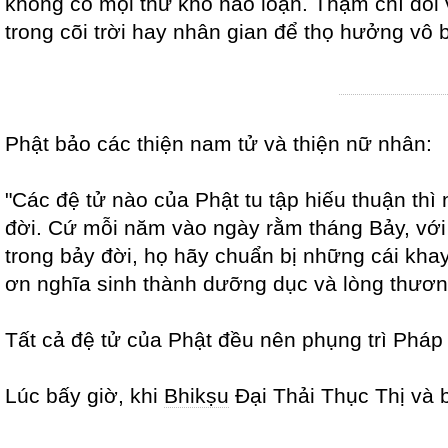
không có mọi thứ khổ não loạn. Thậm chí đối 
trong cõi trời hay nhân gian để thọ hưởng vô 
Phật bảo các thiện nam tử và thiện nữ nhân:
"Các đệ tử nào của Phật tu tập hiếu thuận t
đời. Cứ mỗi năm vào ngày rằm tháng Bảy, với
trong bảy đời, họ hãy chuẩn bị những cái k
ơn nghĩa sinh thành dưỡng dục và lòng thươ
Tất cả đệ tử của Phật đều nên phụng trì Pháp 
Lúc bấy giờ, khi
Bhikṣu
Đại Thải Thục Thị và 