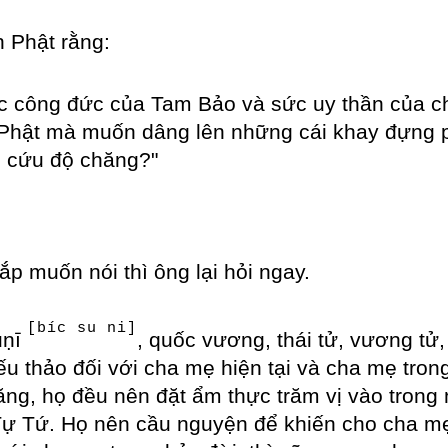
h Phật rằng:
công đức của Tam Bảo và sức uy thần của chư 
 Phật mà muốn dâng lên những cái khay đựng p
c cứu độ chăng?"
sắp muốn nói thì ông lại hỏi ngay.
[bíc su ni]
uṇī
, quốc vương, thái tử, vương tử,
u thảo đối với cha mẹ hiện tại và cha mẹ trong
ng, họ đều nên đặt ẩm thực trăm vị vào trong
 Tứ. Họ nên cầu nguyện để khiến cho cha mẹ h