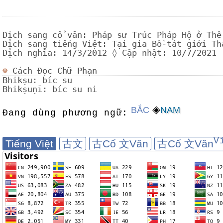
Dịch sang cổ văn: Pháp sư Trúc Pháp Hộ ở Thế
Dịch sang tiếng Việt: Tại gia Bồ
-
tát giới Th
Dịch nghĩa: 14/3/2012 ◊ Cập nhật: 10/7/2021
☸
Cách Đọc Chữ Phạn
Bhikṣu: bíc su
Bhikṣuṇī: bíc su ni
◈
BẮC
NAM
Đang dùng phương ngữ:
V
Tiếng Việt
古文
古Cổ 文Văn
古Cổ 文Văn