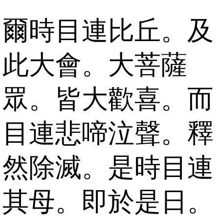
爾時目連比丘。及
此大會。大菩薩
眾。皆大歡喜。而
目連悲啼泣聲。釋
然除滅。是時目連
其母。即於是日。