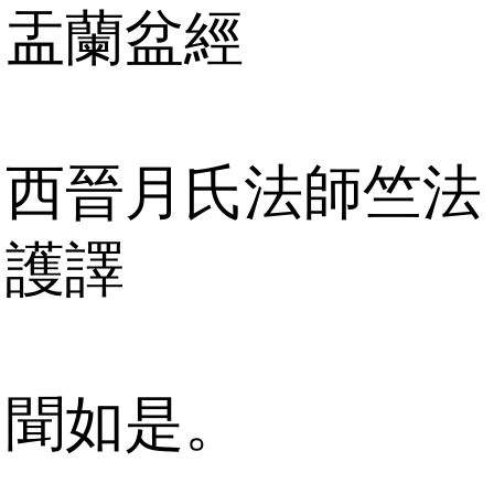
盂蘭盆經
西晉月氏法師竺法
護譯
聞如是。