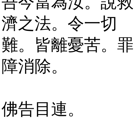
吾今當為汝。說救
濟之法。令一切
難。皆離憂苦。罪
障消除。
佛告目連。