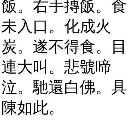
飯。右手摶飯。食
未入口。化成火
炭。遂不得食。目
連大叫。悲號啼
泣。馳還白佛。具
陳如此。