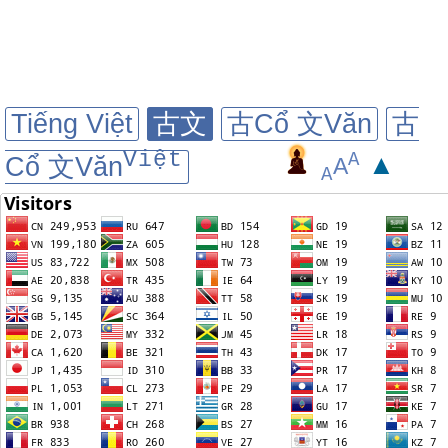
Tiếng Việt
古文
古Cổ 文Văn
古
Việt
A
▲
Cổ 文Văn
A
A