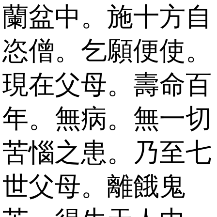
蘭盆中。施十方自
恣僧。乞願便使。
現在父母。壽命百
年。無病。無一切
苦惱之患。乃至七
世父母。離餓鬼