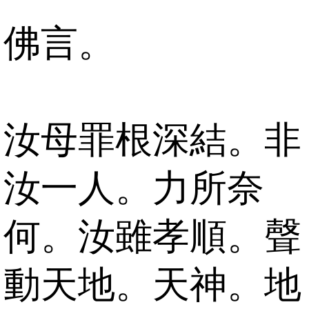
佛言。
汝母罪根深結。非
汝一人。力所奈
何。汝雖孝順。聲
動天地。天神。地