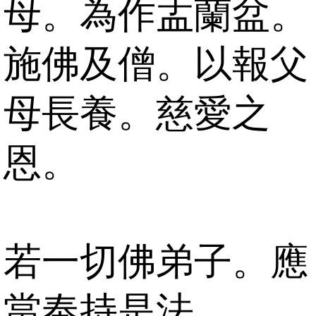
母。為作盂蘭盆。
施佛及僧。以報父
母長養。慈愛之
恩。
若一切佛弟子。應
當奉持是法。