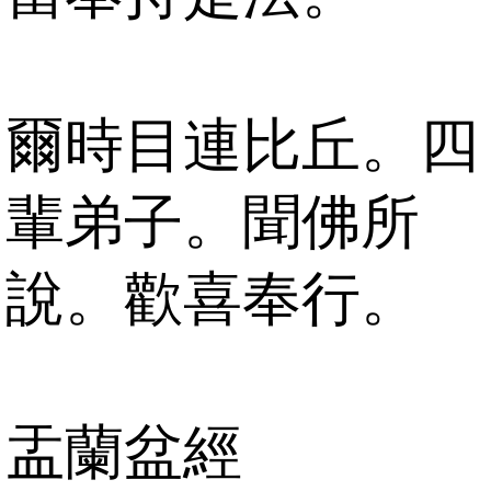
爾時目連比丘。四
輩弟子。聞佛所
說。歡喜奉行。
盂蘭盆經