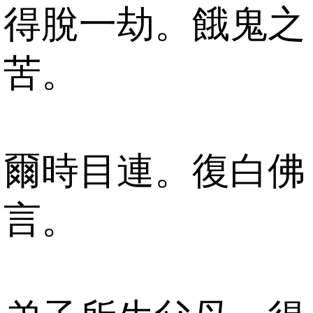
得脫一劫。餓鬼之
苦。
爾時目連。復白佛
言。