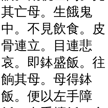
其亡母。生餓鬼
中。不見飲食。皮
骨連立。目連悲
哀。即鉢盛飯。往
餉其母。母得鉢
飯。便以左手障