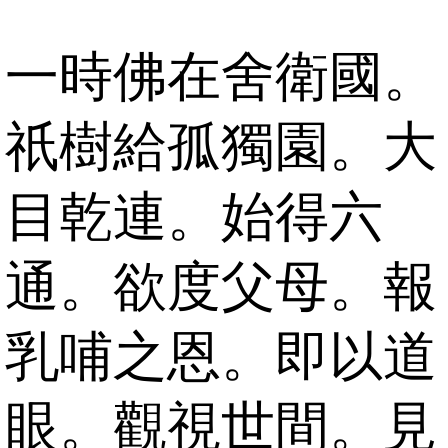
一時佛在舍衛國。
祇樹給孤獨園。大
目乾連。始得六
通。欲度父母。報
乳哺之恩。即以道
眼。觀視世間。見