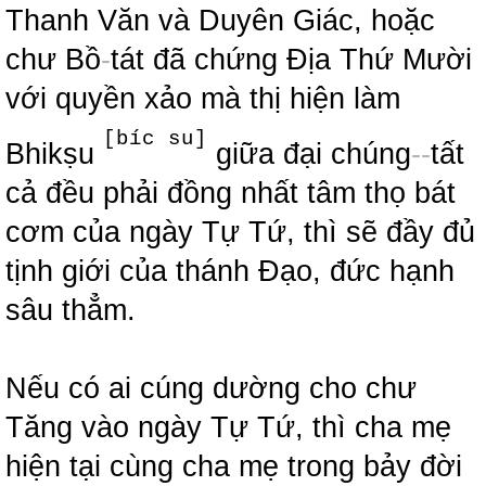
Thanh Văn và Duyên Giác, hoặc
chư Bồ
-
tát đã chứng Địa Thứ Mười
với quyền xảo mà thị hiện làm
[bíc su]
Bhikṣu
giữa đại chúng
-
-
tất
cả đều phải đồng nhất tâm thọ bát
cơm của ngày Tự Tứ, thì sẽ đầy đủ
tịnh giới của thánh Đạo, đức hạnh
sâu thẳm.
Nếu có ai cúng dường cho chư
Tăng vào ngày Tự Tứ, thì cha mẹ
hiện tại cùng cha mẹ trong bảy đời