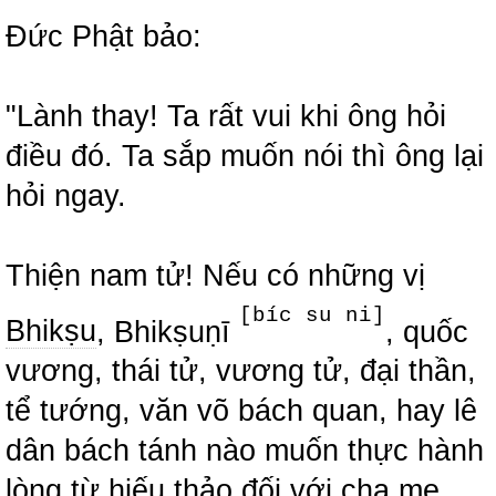
Đức Phật bảo:
"Lành thay! Ta rất vui khi ông hỏi
điều đó. Ta sắp muốn nói thì ông lại
hỏi ngay.
Thiện nam tử! Nếu có những vị
[bíc su ni]
Bhikṣu
, Bhikṣuṇī
, quốc
vương, thái tử, vương tử, đại thần,
tể tướng, văn võ bách quan, hay lê
dân bách tánh nào muốn thực hành
lòng từ hiếu thảo đối với cha mẹ