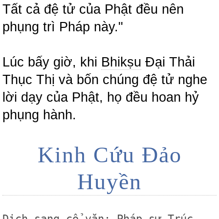
Tất cả đệ tử của Phật đều nên
phụng trì Pháp này."
Lúc bấy giờ, khi
Bhikṣu
Đại Thải
Thục Thị và bốn chúng đệ tử nghe
lời dạy của Phật, họ đều hoan hỷ
phụng hành.
Kinh Cứu Đảo
Huyền
Dịch sang cổ văn: Pháp sư Trúc