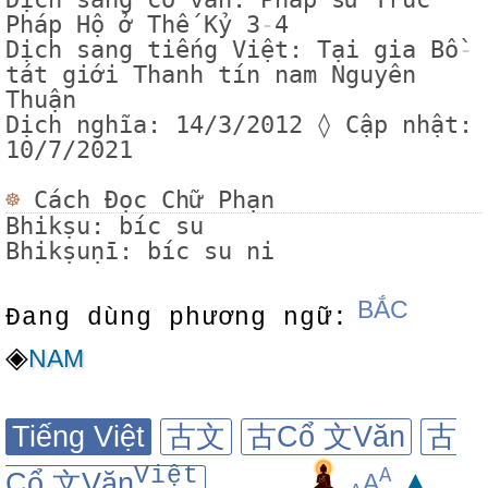
Pháp Hộ ở Thế Kỷ 3
-
4
Dịch sang tiếng Việt: Tại gia Bồ
-
tát giới Thanh tín nam Nguyên
Thuận
Dịch nghĩa: 14/3/2012 ◊ Cập nhật:
10/7/2021
☸
Cách Đọc Chữ Phạn
Bhikṣu: bíc su
Bhikṣuṇī: bíc su ni
BẮC
Đang dùng phương ngữ:
◈
NAM
Tiếng Việt
古文
古Cổ 文Văn
古
Việt
A
▲
Cổ 文Văn
A