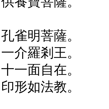
供養寶菩薩。
孔雀明菩薩。
一介羅剎王。
十一面自在。
印形如法教。