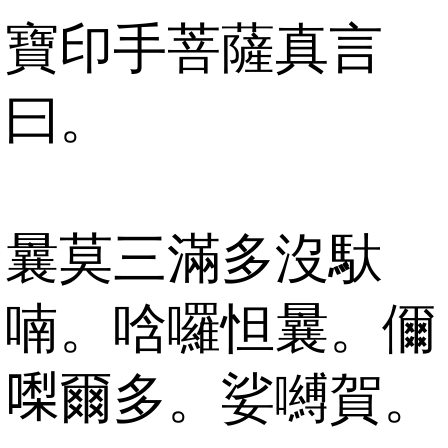
寶印手菩薩真言
曰。
曩莫三滿多沒馱
喃。唅囉怛曩。儞
𠼝爾多。娑嚩賀。