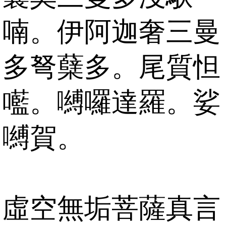
喃。伊阿迦奢三曼
多弩蘖多。尾質怛
㘕。嚩囉達羅。娑
嚩賀。
虛空無垢菩薩真言