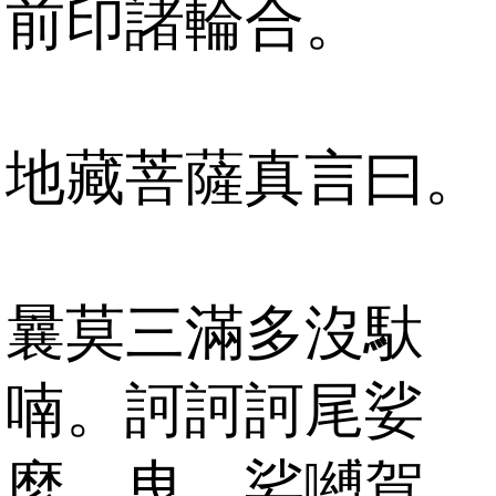
前印諸輪合。
地藏菩薩真言曰。
曩莫三滿多沒馱
喃。訶訶訶尾娑
麼。曳。娑嚩賀。