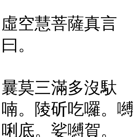
虛空慧菩薩真言
曰。
曩莫三滿多沒馱
喃。陵斫吃囉。嚩
唎底。娑嚩賀。