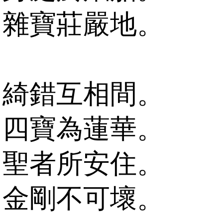
雜寶莊嚴地。
綺錯互相間。
四寶為蓮華。
聖者所安住。
金剛不可壞。