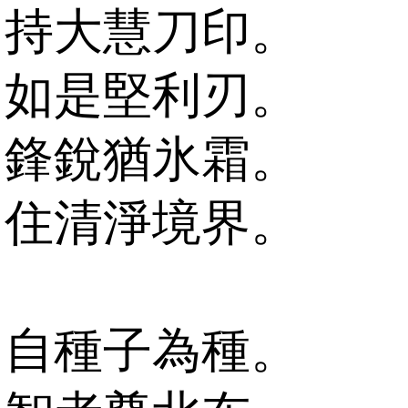
持大慧刀印。
如是堅利刃。
鋒銳猶氷霜。
住清淨境界。
自種子為種。