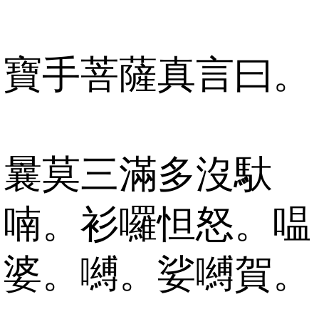
寶手菩薩真言曰。
曩莫三滿多沒馱
喃。衫囉怛怒。嗢
婆。嚩。娑嚩賀。