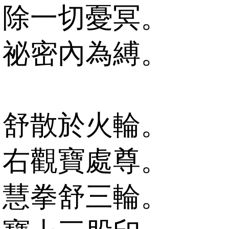
除一切憂冥。
祕密內為縛。
舒散於火輪。
右觀寶處尊。
慧拳舒三輪。