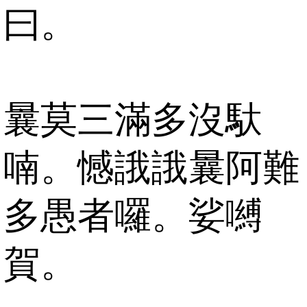
曰。
曩莫三滿多沒馱
喃。憾誐誐曩阿難
多愚者囉。娑嚩
賀。