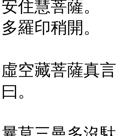
安住慧菩薩。
多羅印稍開。
虛空藏菩薩真言
曰。
曩莫三曼多沒馱