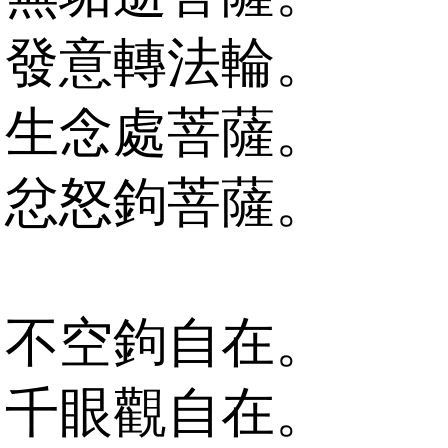
發意轉法輪。
生念處菩薩。
忿怒鉤菩薩。
不空鉤自在。
千眼觀自在。