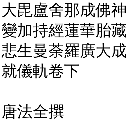
大毘盧舍那成佛神
變加持經蓮華胎藏
悲生曼荼羅廣大成
就儀軌卷下
唐法全撰