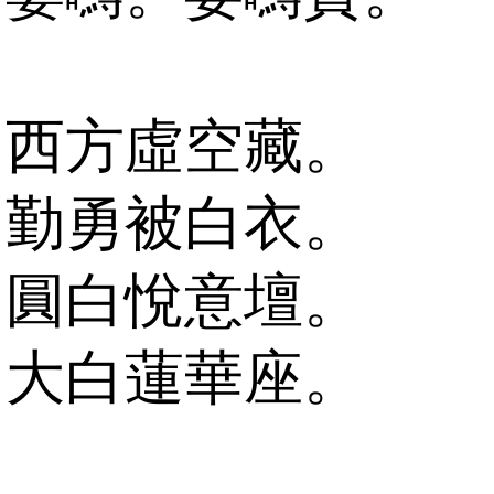
西方虛空藏。
勤勇被白衣。
圓白悅意壇。
大白蓮華座。