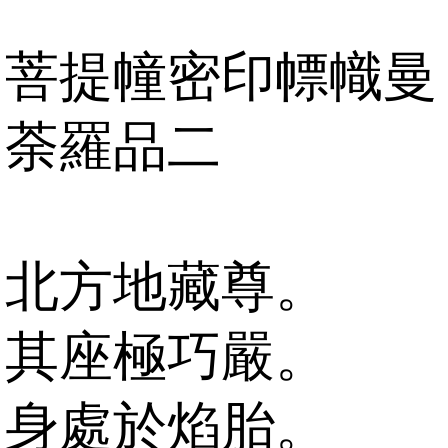
菩提幢密印幖幟曼
荼羅品二
北方地藏尊。
其座極巧嚴。
身處於焰胎。