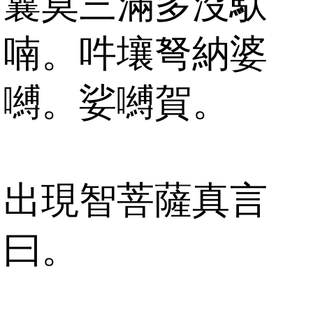
曩莫三滿多沒馱
喃。吽壤弩納婆
嚩。娑嚩賀。
出現智菩薩真言
曰。