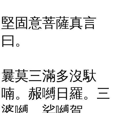
堅固意菩薩真言
曰。
曩莫三滿多沒馱
喃。赧嚩日羅。三
婆嚩。娑嚩賀。