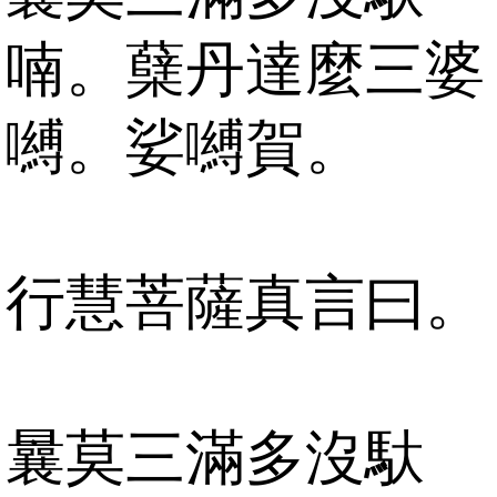
喃。蘖丹達麼三婆
嚩。娑嚩賀。
行慧菩薩真言曰。
曩莫三滿多沒馱