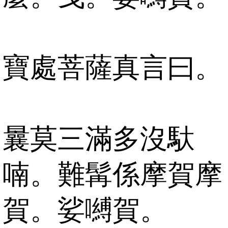
寶處菩薩真言曰。
曩莫三滿多沒馱
喃。難髯係摩賀摩
賀。娑嚩賀。