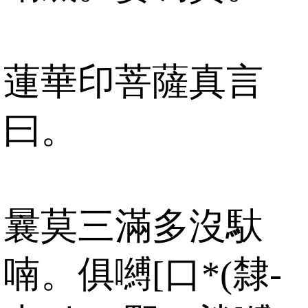
蓮華印菩薩真言
曰。
曩莫三滿多沒馱
喃。俱嚩[口*(隸-