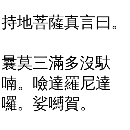
持地菩薩真言曰。
曩莫三滿多沒馱
喃。噞達羅尼達
囉。娑嚩賀。