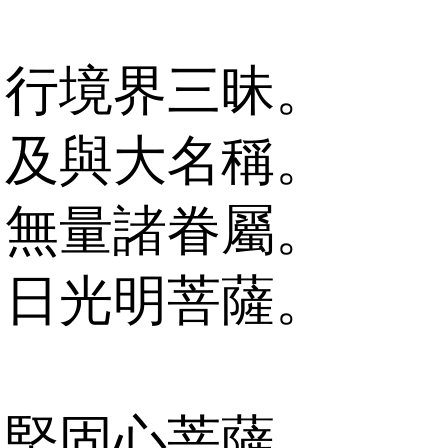
行境界三昧。
及與大名稱。
無量諸眷屬。
日光明菩薩。
堅固心菩薩。