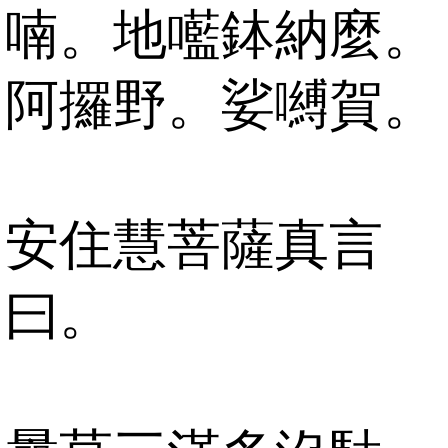
喃。地㘕鉢納麼。
阿攞野。娑嚩賀。
安住慧菩薩真言
曰。