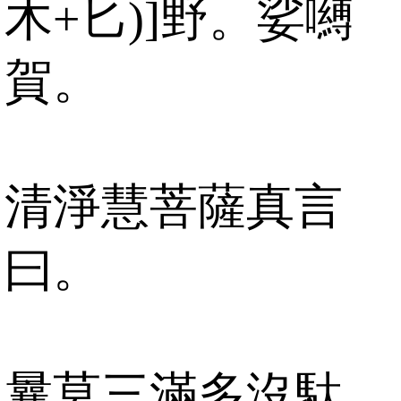
木+匕)]野。娑嚩
賀。
清淨慧菩薩真言
曰。
曩莫三滿多沒馱