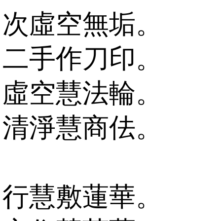
次虛空無垢。
二手作刀印。
虛空慧法輪。
清淨慧商佉。
行慧敷蓮華。