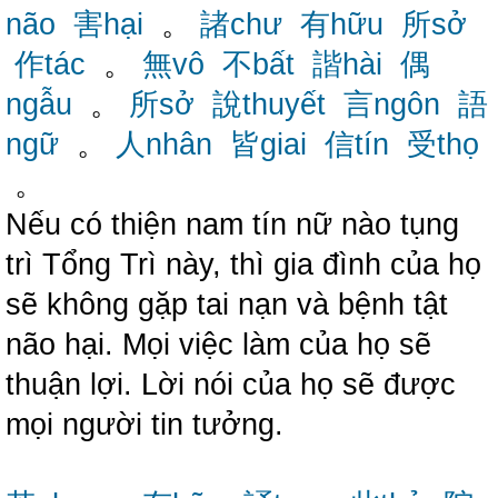
não
害hại
。
諸chư
有hữu
所sở
作tác
。
無vô
不bất
諧hài
偶
ngẫu
。
所sở
說thuyết
言ngôn
語
ngữ
。
人nhân
皆giai
信tín
受thọ
。
Nếu có thiện nam tín nữ nào tụng
trì Tổng Trì này, thì gia đình của họ
sẽ không gặp tai nạn và bệnh tật
não hại. Mọi việc làm của họ sẽ
thuận lợi. Lời nói của họ sẽ được
mọi người tin tưởng.