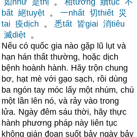
如như
是thị
。
相tương
續tục
不
bất
絕tuyệt
。
一nhất
切thiết
災
tai
疫dịch
。
悉tất
皆giai
消tiêu
滅diệt
。
Nếu có quốc gia nào gặp lũ lụt và
hạn hán thất thường, hoặc dịch
bệnh hoành hành. Hãy trộn chung
bơ, hạt mè với gạo sạch, rồi dùng
ba ngón tay móc lấy một nhúm, chú
một lần lên nó, và rảy vào trong
lửa. Ngày đêm sáu thời, hãy thực
hành phương pháp này liên tục
không gián đoạn suốt bảy ngày bảy