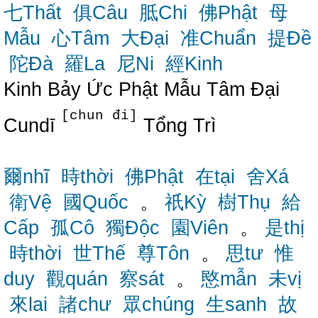
七Thất
俱Câu
胝Chi
佛Phật
母
Mẫu
心Tâm
大Đại
准Chuẩn
提Đề
陀Đà
羅La
尼Ni
經Kinh
Kinh Bảy Ức Phật Mẫu Tâm Đại
[chun đi]
Cundī
Tổng Trì
爾nhĩ
時thời
佛Phật
在tại
舍Xá
衛Vệ
國Quốc
。
祇Kỳ
樹Thụ
給
Cấp
孤Cô
獨Độc
園Viên
。
是thị
時thời
世Thế
尊Tôn
。
思tư
惟
duy
觀quán
察sát
。
愍mẫn
未vị
來lai
諸chư
眾chúng
生sanh
故