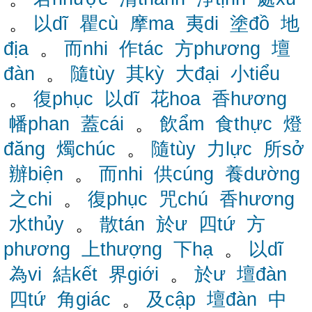
。
以dĩ
瞿cù
摩ma
夷di
塗đồ
地
địa
。
而nhi
作tác
方phương
壇
đàn
。
隨tùy
其kỳ
大đại
小tiểu
。
復phục
以dĩ
花hoa
香hương
幡phan
蓋cái
。
飲ẩm
食thực
燈
đăng
燭chúc
。
隨tùy
力lực
所sở
辦biện
。
而nhi
供cúng
養dường
之chi
。
復phục
咒chú
香hương
水thủy
。
散tán
於ư
四tứ
方
phương
上thượng
下hạ
。
以dĩ
為vi
結kết
界giới
。
於ư
壇đàn
四tứ
角giác
。
及cập
壇đàn
中