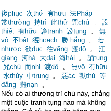
復phục
次thứ
有hữu
法Pháp
。
常thường
持trì
此thử
咒chú
。
設
thiết
有hữu
諍tranh
訟tụng
。
無
vô
不bất
獲hoạch
勝thắng
。
若
nhược
欲dục
往vãng
渡độ
。
江
giang
河hà
大đại
海hải
。
誦tụng
咒chú
而nhi
渡độ
。
無vô
有hữu
水thủy
中trung
。
惡ác
獸thú
等
đẳng
難nạn
。
Nếu có ai thường trì chú này, chẳng
một cuộc tranh tụng nào mà không