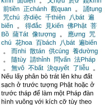
kính
面diện
。
又hựu
於ư
鏡kính
前tiền
正chánh
觀quan
。
誦tụng
咒chú
亦diệc
千thiên
八bát
遍
biến
。
得đắc
見kiến
佛Phật
菩
Bồ
薩Tát
像tượng
。
應ưng
咒
chú
花hoa
百bách
八bát
遍biến
。
而nhi
散tán
供cúng
養dường
。
隨tùy
請thỉnh
問vấn
法Pháp
。
無vô
不bất
決quyết
了liễu
。
Nếu lấy phân bò trát lên khu đất
sạch ở trước tượng Phật hoặc ở
trước tháp để làm một Pháp đàn
hình vuông với kích cỡ tùy theo