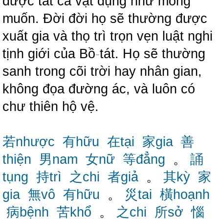
được tất cả vật dụng như mong
muốn. Đời đời họ sẽ thường được
xuất gia và thọ trì trọn vẹn luật nghi
tịnh giới của Bồ
-
tát. Họ sẽ thường
sanh trong cõi trời hay nhân gian,
không đọa đường ác, và luôn có
chư thiên hộ vệ.
若nhược
有hữu
在tại
家gia
善
thiện
男nam
女nữ
等đẳng
。
誦
tụng
持trì
之chi
者giả
。
其kỳ
家
gia
無vô
有hữu
。
災tai
橫hoạnh
病bệnh
苦khổ
。
之chi
所sở
惱