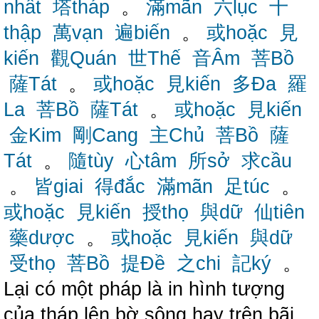
nhất
塔tháp
。
滿mãn
六lục
十
thập
萬vạn
遍biến
。
或hoặc
見
kiến
觀Quán
世Thế
音Âm
菩Bồ
薩Tát
。
或hoặc
見kiến
多Đa
羅
La
菩Bồ
薩Tát
。
或hoặc
見kiến
金Kim
剛Cang
主Chủ
菩Bồ
薩
Tát
。
隨tùy
心tâm
所sở
求cầu
。
皆giai
得đắc
滿mãn
足túc
。
或hoặc
見kiến
授thọ
與dữ
仙tiên
藥dược
。
或hoặc
見kiến
與dữ
受thọ
菩Bồ
提Đề
之chi
記ký
。
Lại có một pháp là in hình tượng
của tháp lên bờ sông hay trên bãi