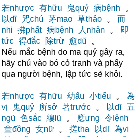
若nhược
有hữu
鬼quỷ
病bệnh
。
以dĩ
咒chú
茅mao
草thảo
。
而
nhi
拂phất
病bệnh
人nhân
。
即
tức
得đắc
除trừ
愈dũ
。
Nếu mắc bệnh do ma quỷ gây ra,
hãy chú vào bó cỏ tranh và phẩy
qua người bệnh, lập tức sẽ khỏi.
若nhược
有hữu
幼ấu
小tiểu
。
為
vị
鬼quỷ
所sở
著trước
。
以dĩ
五
ngũ
色sắc
縷lũ
。
應ưng
令lệnh
童đồng
女nữ
。
搓tha
以dĩ
為vi