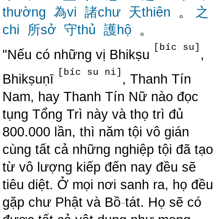
thường
為vi
諸chư
天thiên
。
之
chi
所sở
守thủ
護hộ
。
[bíc su]
"Nếu có những vị Bhikṣu
,
[bíc su ni]
Bhikṣuṇī
, Thanh Tín
Nam, hay Thanh Tín Nữ nào đọc
tụng Tổng Trì này và thọ trì đủ
800.000 lần, thì năm tội vô gián
cùng tất cả những nghiệp tội đã tạo
từ vô lượng kiếp đến nay đều sẽ
tiêu diệt. Ở mọi nơi sanh ra, họ đều
gặp chư Phật và Bồ
-
tát. Họ sẽ có