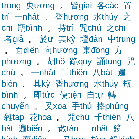
trung
央ương
。
皆giai
各các
置
trí
一nhất
。
香hương
水thủy
之
chi
瓶bình
。
持trì
咒chú
之chi
者giả
。
於ư
其kỳ
壇đàn
中trung
。
面diện
向hướng
東đông
方
phương
。
胡hồ
跪quỵ
誦tụng
咒
chú
。
一nhất
千thiên
八bát
遍
biến
。
其kỳ
香hương
水thủy
瓶
bình
。
即tức
便tiện
自tự
轉
chuyển
。
叉xoa
手thủ
捧phủng
雜tạp
花hoa
。
咒chú
千thiên
八
bát
遍biến
。
散tán
一nhất
鏡