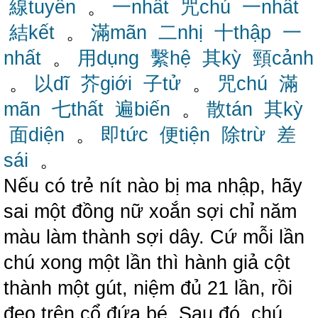
線tuyến
。
一nhất
咒chú
一nhất
結kết
。
滿mãn
二nhị
十thập
一
nhất
。
用dụng
繫hệ
其kỳ
頸cảnh
。
以dĩ
芥giới
子tử
。
咒chú
滿
mãn
七thất
遍biến
。
散tán
其kỳ
面diện
。
即tức
便tiện
除trừ
差
sái
。
Nếu có trẻ nít nào bị ma nhập, hãy
sai một đồng nữ xoắn sợi chỉ năm
màu làm thành sợi dây. Cứ mỗi lần
chú xong một lần thì hành giả cột
thành một gút, niệm đủ 21 lần, rồi
đeo trên cổ đứa bé. Sau đó, chú