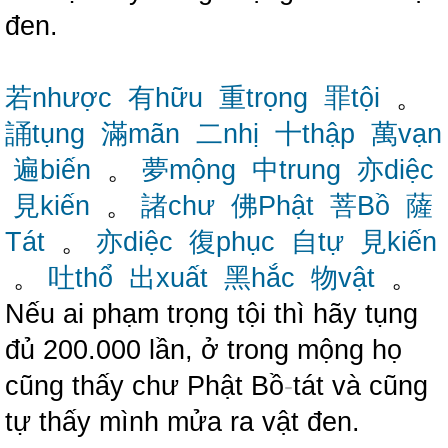
đen.
若nhược
有hữu
重trọng
罪tội
。
誦tụng
滿mãn
二nhị
十thập
萬vạn
遍biến
。
夢mộng
中trung
亦diệc
見kiến
。
諸chư
佛Phật
菩Bồ
薩
Tát
。
亦diệc
復phục
自tự
見kiến
。
吐thổ
出xuất
黑hắc
物vật
。
Nếu ai phạm trọng tội thì hãy tụng
đủ 200.000 lần, ở trong mộng họ
cũng thấy chư Phật Bồ
-
tát và cũng
tự thấy mình mửa ra vật đen.