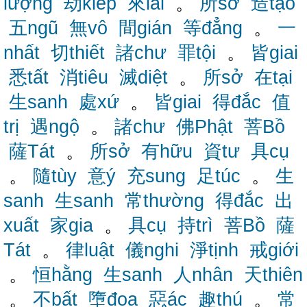
lượng
劫kiếp
來lai
。
所sở
造tạo
五ngũ
無vô
間gián
等đẳng
。
一
nhất
切thiết
諸chư
罪tội
。
皆giai
悉tất
消tiêu
滅diệt
。
所sở
在tại
生sanh
處xứ
。
皆giai
得đắc
值
trị
遇ngộ
。
諸chư
佛Phật
菩Bồ
薩Tát
。
所sở
有hữu
資tư
具cụ
。
隨tùy
意ý
充sung
足túc
。
生
sanh
生sanh
常thường
得đắc
出
xuất
家gia
。
具cụ
持trì
菩Bồ
薩
Tát
。
律luật
儀nghi
淨tịnh
戒giới
。
恒hằng
生sanh
人nhân
天thiên
。
不bất
墮đọa
惡ác
趣thú
。
常