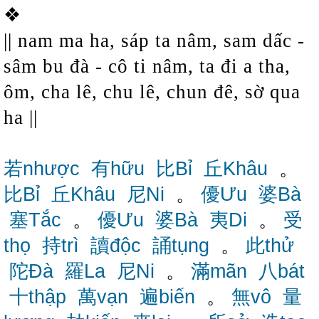
❖
|| nam ma ha, sáp ta nâm, sam dấc -
sâm bu đà - cô ti nâm, ta đi a tha,
ôm, cha lê, chu lê, chun đê, sờ qua
ha ||
若nhược
有hữu
比Bỉ
丘Khâu
。
比Bỉ
丘Khâu
尼Ni
。
優Ưu
婆Bà
塞Tắc
。
優Ưu
婆Bà
夷Di
。
受
thọ
持trì
讀độc
誦tụng
。
此thử
陀Đà
羅La
尼Ni
。
滿mãn
八bát
十thập
萬vạn
遍biến
。
無vô
量