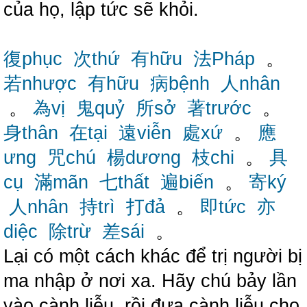
của họ, lập tức sẽ khỏi.
復phục
次thứ
有hữu
法Pháp
。
若nhược
有hữu
病bệnh
人nhân
。
為vị
鬼quỷ
所sở
著trước
。
身thân
在tại
遠viễn
處xứ
。
應
ưng
咒chú
楊dương
枝chi
。
具
cụ
滿mãn
七thất
遍biến
。
寄ký
人nhân
持trì
打đả
。
即tức
亦
diệc
除trừ
差sái
。
Lại có một cách khác để trị người bị
ma nhập ở nơi xa. Hãy chú bảy lần
vào cành liễu, rồi đưa cành liễu cho