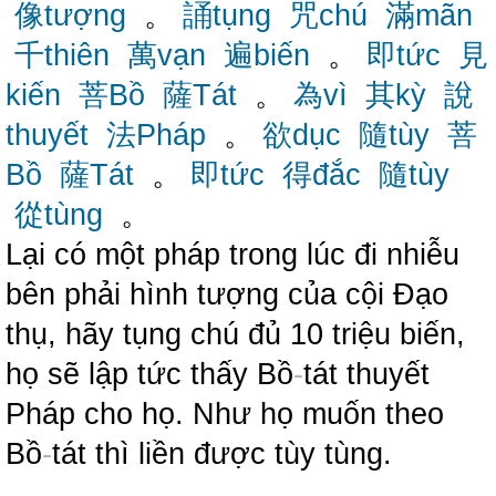
像tượng
。
誦tụng
咒chú
滿mãn
千thiên
萬vạn
遍biến
。
即tức
見
kiến
菩Bồ
薩Tát
。
為vì
其kỳ
說
thuyết
法Pháp
。
欲dục
隨tùy
菩
Bồ
薩Tát
。
即tức
得đắc
隨tùy
從tùng
。
Lại có một pháp trong lúc đi nhiễu
bên phải hình tượng của cội Đạo
thụ, hãy tụng chú đủ 10 triệu biến,
họ sẽ lập tức thấy Bồ
-
tát thuyết
Pháp cho họ. Như họ muốn theo
Bồ
-
tát thì liền được tùy tùng.