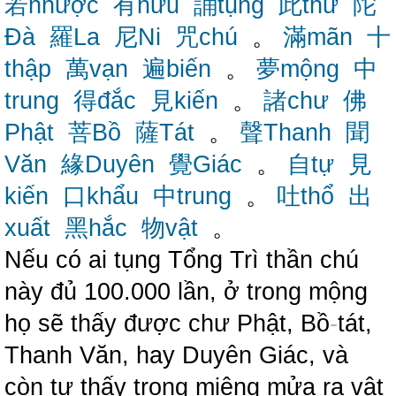
若nhược
有hữu
誦tụng
此thử
陀
Đà
羅La
尼Ni
咒chú
。
滿mãn
十
thập
萬vạn
遍biến
。
夢mộng
中
trung
得đắc
見kiến
。
諸chư
佛
Phật
菩Bồ
薩Tát
。
聲Thanh
聞
Văn
緣Duyên
覺Giác
。
自tự
見
kiến
口khẩu
中trung
。
吐thổ
出
xuất
黑hắc
物vật
。
Nếu có ai tụng Tổng Trì thần chú
này đủ 100.000 lần, ở trong mộng
họ sẽ thấy được chư Phật, Bồ
-
tát,
Thanh Văn, hay Duyên Giác, và
còn tự thấy trong miệng mửa ra vật