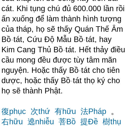
cát. Khi tụng chú đủ 600.000 lần rồi
ấn xuống để làm thành hình tượng
của tháp, họ sẽ thấy Quán Thế Âm
Bồ
-
tát, Cứu Độ Mẫu Bồ
-
tát, hay
Kim Cang Thủ Bồ
-
tát. Hết thảy điều
cầu mong đều được tùy tâm mãn
nguyện. Hoặc thấy Bồ
-
tát cho tiên
dược, hoặc thấy Bồ
-
tát thọ ký cho
họ sẽ thành Phật.
復phục
次thứ
有hữu
法Pháp
。
右hữu
遶nhiễu
菩Bồ
提Đề
樹thụ