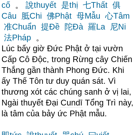
cố
。
說thuyết
是thị
七Thất
俱
Câu
胝Chi
佛Phật
母Mẫu
心Tâm
准Chuẩn
提Đề
陀Đà
羅La
尼Ni
法Pháp
。
Lúc bấy giờ Đức Phật ở tại vườn
Cấp Cô Độc, trong Rừng cây Chiến
Thắng gần thành Phong Đức. Khi
ấy Thế Tôn tư duy quán sát. Vì
thương xót các chúng sanh ở vị lai,
Ngài thuyết Đại
Cundī
Tổng Trì này,
là tâm của bảy ức Phật mẫu.