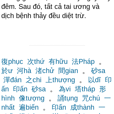
đêm. Sau đó, tất cả tai ương và
dịch bệnh thảy đều diệt trừ.
復phục
次thứ
有hữu
法Pháp
。
於ư
河hà
渚chử
間gian
。
砂sa
潬đán
之chi
上thượng
。
以dĩ
印
ấn
印ấn
砂sa
。
為vi
塔tháp
形
hình
像tượng
。
誦tụng
咒chú
一
nhất
遍biến
。
印ấn
成thành
一