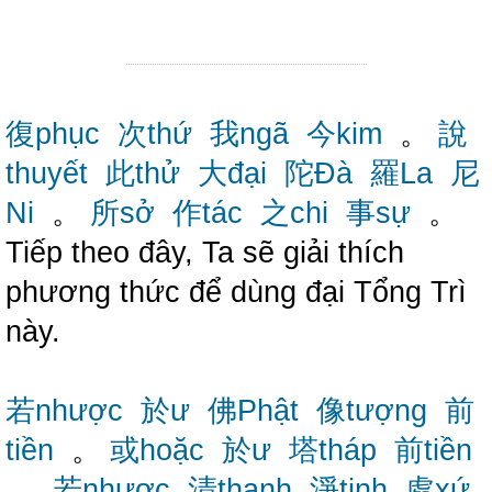
復phục
次thứ
我ngã
今kim
。
說
thuyết
此thử
大đại
陀Đà
羅La
尼
Ni
。
所sở
作tác
之chi
事sự
。
Tiếp theo đây, Ta sẽ giải thích
phương thức để dùng đại Tổng Trì
này.
若nhược
於ư
佛Phật
像tượng
前
tiền
。
或hoặc
於ư
塔tháp
前tiền
。
若nhược
清thanh
淨tịnh
處xứ