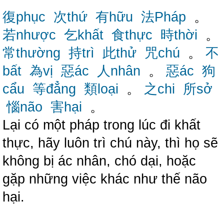
復phục
次thứ
有hữu
法Pháp
。
若nhược
乞khất
食thực
時thời
。
常thường
持trì
此thử
咒chú
。
不
bất
為vị
惡ác
人nhân
。
惡ác
狗
cẩu
等đẳng
類loại
。
之chi
所sở
惱não
害hại
。
Lại có một pháp trong lúc đi khất
thực, hãy luôn trì chú này, thì họ sẽ
không bị ác nhân, chó dại, hoặc
gặp những việc khác như thế não
hại.