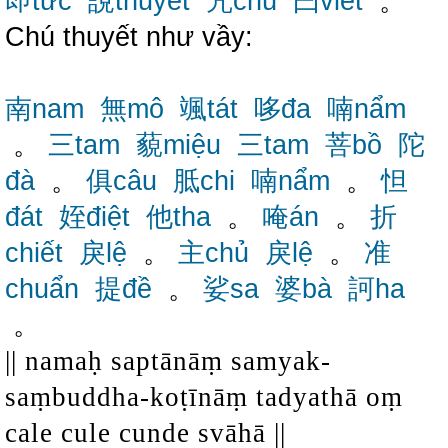
即tức
說thuyết
咒chú
曰viết
。
Chú thuyết như vầy:
南nam
無mô
颯tát
哆đa
喃nẩm
。
三tam
藐miệu
三tam
菩bồ
陀
đà
。
俱câu
胝chi
喃nẩm
。
怛
đát
姪điệt
他tha
。
唵án
。
折
chiết
戾lệ
。
主chủ
戾lệ
。
准
chuẩn
提đề
。
娑sa
婆bà
訶ha
。
|| namaḥ saptānāṃ samyak-
saṃbuddha-koṭīnāṃ tadyathā oṃ
cale cule cunde svāhā ||