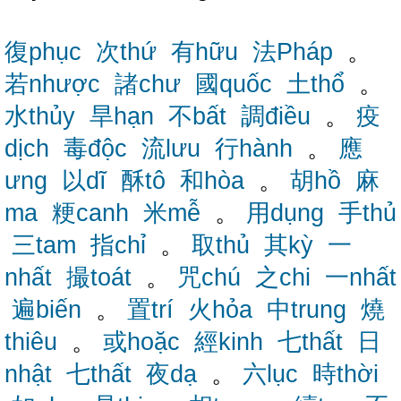
復phục
次thứ
有hữu
法Pháp
。
若nhược
諸chư
國quốc
土thổ
。
水thủy
旱hạn
不bất
調điều
。
疫
dịch
毒độc
流lưu
行hành
。
應
ưng
以dĩ
酥tô
和hòa
。
胡hồ
麻
ma
粳canh
米mễ
。
用dụng
手thủ
三tam
指chỉ
。
取thủ
其kỳ
一
nhất
撮toát
。
咒chú
之chi
一nhất
遍biến
。
置trí
火hỏa
中trung
燒
thiêu
。
或hoặc
經kinh
七thất
日
nhật
七thất
夜dạ
。
六lục
時thời