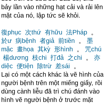
bảy lần vào những hạt cải và rải lên
mặt của nó, lập tức sẽ khỏi.
復phục
次thứ
有hữu
法Pháp
。
於ư
病bệnh
者giả
前tiền
。
墨
mặc
畫họa
其kỳ
形hình
。
咒chú
楊dương
枝chi
打đả
之chi
。
亦
diệc
便tiện
除trừ
差sái
。
Lại có một cách khác là vẽ hình của
người bệnh trên một miếng giấy, rồi
dùng cành liễu đã trì chú đánh vào
hình vẽ người bệnh ở trước mặt