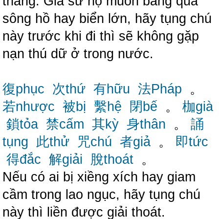
thắng. Giả sử họ muốn băng qua
sông hồ hay biển lớn, hãy tụng chú
này trước khi đi thì sẽ không gặp
nạn thú dữ ở trong nước.
復phục
次thứ
有hữu
法Pháp
。
若nhược
被bị
繫hệ
閉bế
。
枷già
鎖tỏa
禁cấm
其kỳ
身thân
。
誦
tụng
此thử
咒chú
者giả
。
即tức
得đắc
解giải
脫thoát
。
Nếu có ai bị xiềng xích hay giam
cầm trong lao ngục, hãy tụng chú
này thì liền được giải thoát.