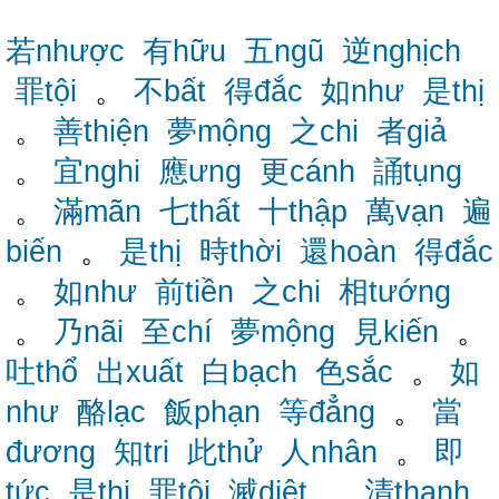
若nhược
有hữu
五ngũ
逆nghịch
罪tội
。
不bất
得đắc
如như
是thị
。
善thiện
夢mộng
之chi
者giả
。
宜nghi
應ưng
更cánh
誦tụng
。
滿mãn
七thất
十thập
萬vạn
遍
biến
。
是thị
時thời
還hoàn
得đắc
。
如như
前tiền
之chi
相tướng
。
乃nãi
至chí
夢mộng
見kiến
。
吐thổ
出xuất
白bạch
色sắc
。
如
như
酪lạc
飯phạn
等đẳng
。
當
đương
知tri
此thử
人nhân
。
即
tức
是thị
罪tội
滅diệt
。
清thanh