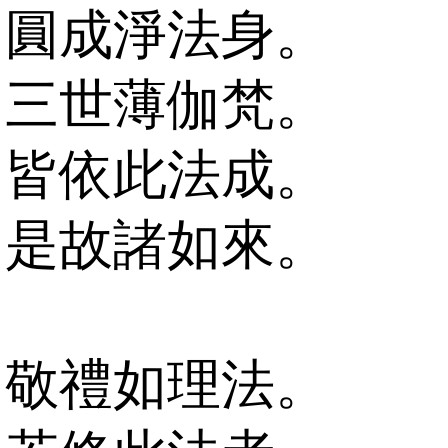
圓成淨法身。
三世薄伽梵。
皆依此法成。
是故諸如來。
敬禮如理法。