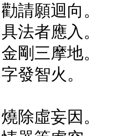
勸請願迴向。
具法者應入。
金剛三摩地。
字發智火。
燒除虛妄因。