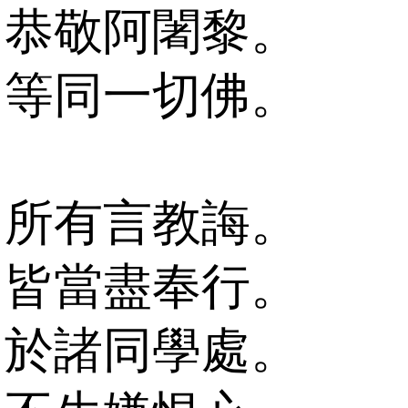
恭敬阿闍黎。
等同一切佛。
所有言教誨。
皆當盡奉行。
於諸同學處。