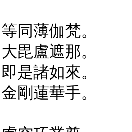
等同薄伽梵。
大毘盧遮那。
即是諸如來。
金剛蓮華手。