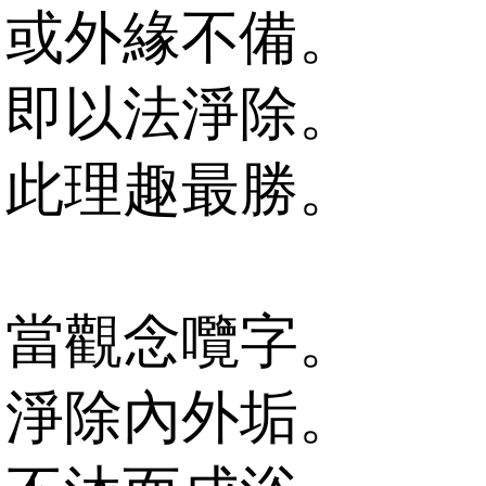
或外緣不備。
即以法淨除。
此理趣最勝。
當觀念囕字。
淨除內外垢。