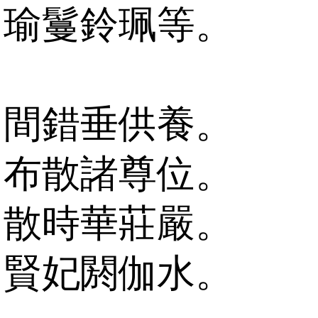
瑜鬘鈴珮等。
間錯垂供養。
布散諸尊位。
散時華莊嚴。
賢妃閼伽水。