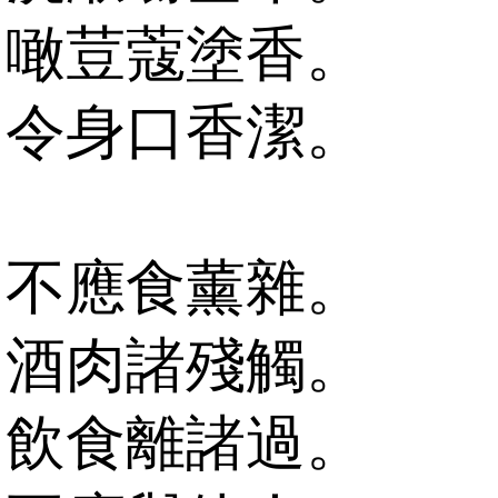
噉荳蔻塗香。
令身口香潔。
不應食薰雜。
酒肉諸殘觸。
飲食離諸過。