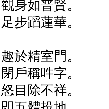
觀身如普賢。
足步蹈蓮華。
趣於精室門。
閉戶稱吽字。
怒目除不祥。
即五體投地。