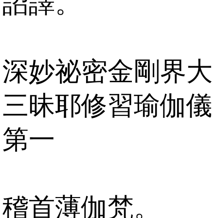
詔譯。
深妙祕密金剛界大
三昧耶修習瑜伽儀
第一
稽首薄伽梵。