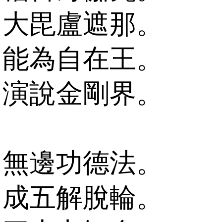
大毘盧遮那。
能為自在王。
演說金剛界。
無邊功德法。
成五解脫輪。