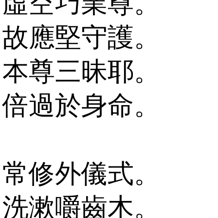
虛空巧業尊。
故應堅守護。
本尊三昧耶。
倍過於身命。
常修外儀式。
洗漱嚼齒木。