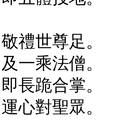
敬禮世尊足。
及一乘法僧。
即長跪合掌。
運心對聖眾。