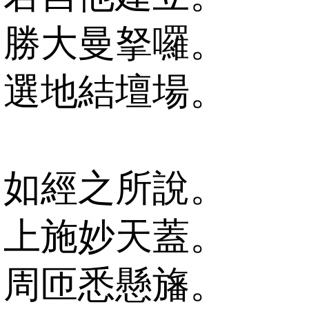
勝大曼拏囉。
選地結壇場。
如經之所說。
上施妙天蓋。
周匝悉懸旛。