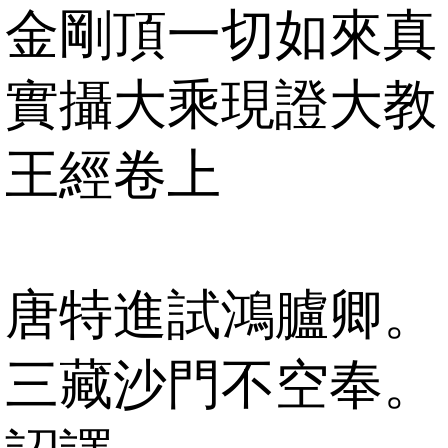
金剛頂一切如來真
實攝大乘現證大教
王經卷上
唐特進試鴻臚卿。
三藏沙門不空奉。