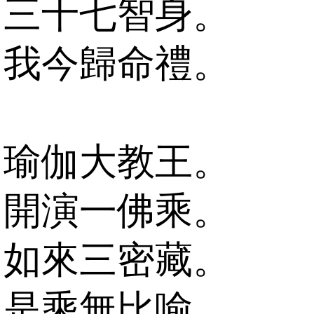
三十七智身。
我今歸命禮。
瑜伽大教王。
開演一佛乘。
如來三密藏。
是乘無比喻。