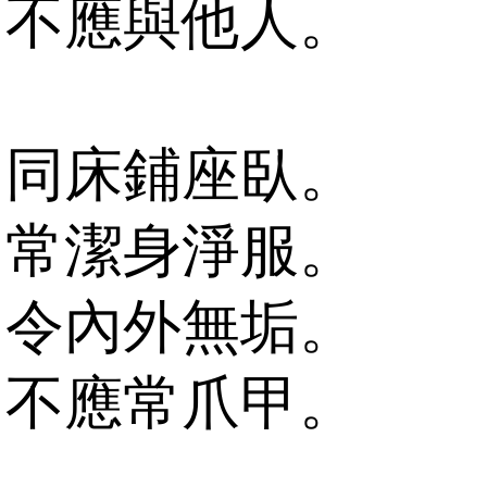
不應與他人。
同床鋪座臥。
常潔身淨服。
令內外無垢。
不應常爪甲。