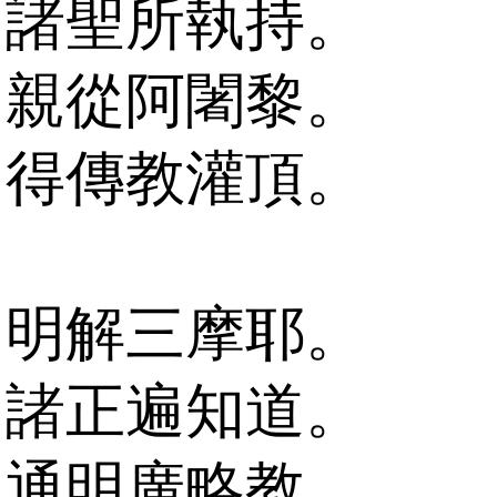
諸聖所執持。
親從阿闍黎。
得傳教灌頂。
明解三摩耶。
諸正遍知道。
通明廣略教。