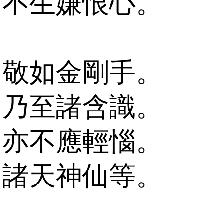
不生嫌恨心。
敬如金剛手。
乃至諸含識。
亦不應輕惱。
諸天神仙等。