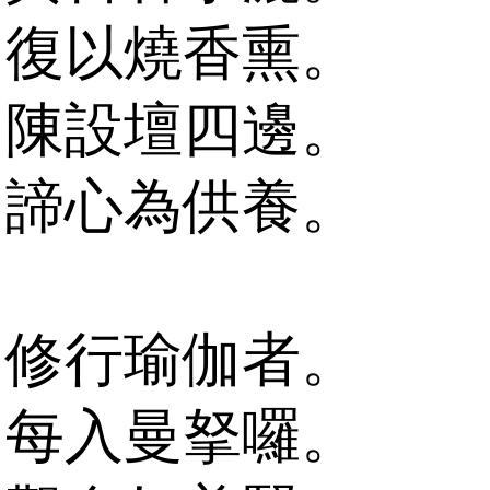
復以燒香熏。
陳設壇四邊。
諦心為供養。
修行瑜伽者。
每入曼拏囉。