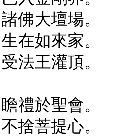
諸佛大壇場。
生在如來家。
受法王灌頂。
瞻禮於聖會。
不捨菩提心。