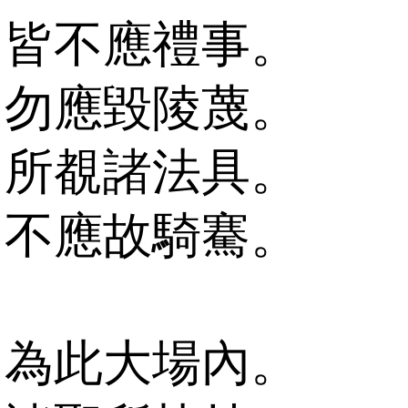
皆不應禮事。
勿應毀陵蔑。
所覩諸法具。
不應故騎騫。
為此大場內。