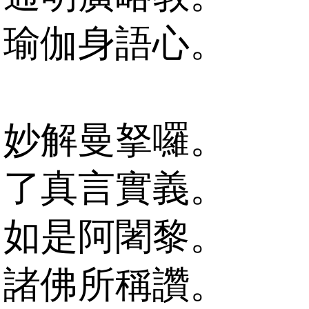
瑜伽身語心。
妙解曼拏囉。
了真言實義。
如是阿闍黎。
諸佛所稱讚。