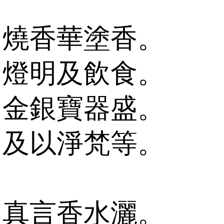
燒香華塗香。
燈明及飲食。
金銀寶器盛。
及以淨梵等。
真言香水灑。