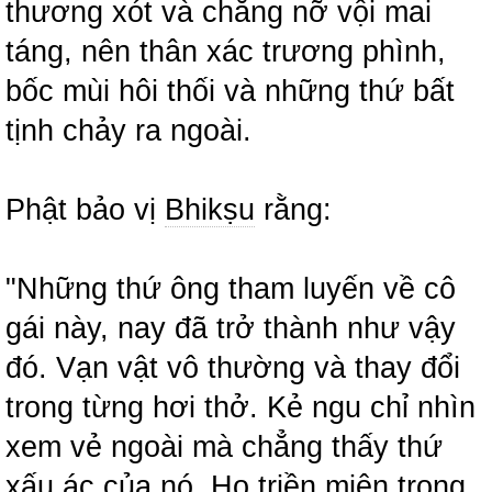
thương xót và chẳng nỡ vội mai
táng, nên thân xác trương phình,
bốc mùi hôi thối và những thứ bất
tịnh chảy ra ngoài.
Phật bảo vị
Bhikṣu
rằng:
"Những thứ ông tham luyến về cô
gái này, nay đã trở thành như vậy
đó. Vạn vật vô thường và thay đổi
trong từng hơi thở. Kẻ ngu chỉ nhìn
xem vẻ ngoài mà chẳng thấy thứ
xấu ác của nó. Họ triền miên trong