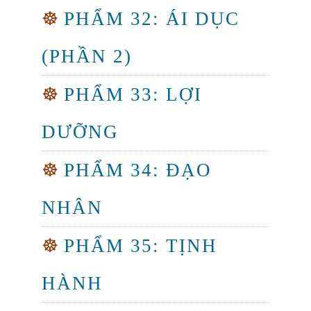
☸
PHẨM 32: ÁI DỤC
(PHẦN 2)
☸
PHẨM 33: LỢI
DƯỠNG
☸
PHẨM 34: ĐẠO
NHÂN
☸
PHẨM 35: TỊNH
HÀNH