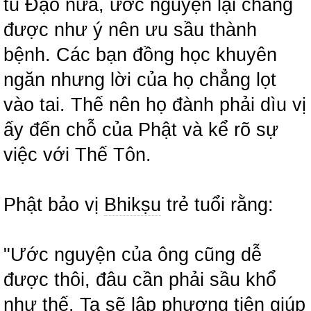
tu Đạo nữa, ước nguyện lại chẳng
được như ý nên ưu sầu thành
bệnh. Các bạn đồng học khuyên
ngăn nhưng lời của họ chẳng lọt
vào tai. Thế nên họ đành phải dìu vị
ấy đến chỗ của Phật và kể rõ sự
việc với Thế Tôn.
Phật bảo vị
Bhikṣu
trẻ tuổi rằng:
"Ước nguyện của ông cũng dễ
được thôi, đâu cần phải sầu khổ
như thế. Ta sẽ lập phương tiện giúp