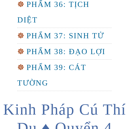
☸
PHẨM 36: TỊCH
DIỆT
☸
PHẨM 37: SINH TỬ
☸
PHẨM 38: ĐẠO LỢI
☸
PHẨM 39: CÁT
TƯỜNG
Kinh Pháp Cú Thí
Dụ ♦ Quyển 4