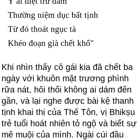
Ý ai diệt trừ dâm
Thường niệm dục bất tịnh
Từ đó thoát ngục tà
Khéo đoạn già chết khổ"
Khi nhìn thấy cô gái kia đã chết ba
ngày với khuôn mặt trương phình
rữa nát, hôi thối không ai dám đến
gần, và lại nghe được bài kệ thanh
tịnh khai thị của Thế Tôn, vị
Bhikṣu
trẻ tuổi hoát nhiên tỏ ngộ và biết sự
mê muội của mình. Ngài cúi đầu