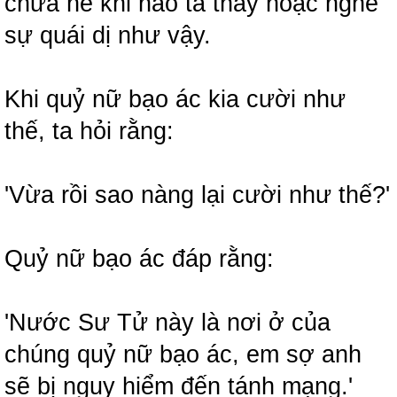
chưa hề khi nào ta thấy hoặc nghe
sự quái dị như vậy.
Khi quỷ nữ bạo ác kia cười như
thế, ta hỏi rằng:
'Vừa rồi sao nàng lại cười như thế?'
Quỷ nữ bạo ác đáp rằng:
'Nước Sư Tử này là nơi ở của
chúng quỷ nữ bạo ác, em sợ anh
sẽ bị nguy hiểm đến tánh mạng.'