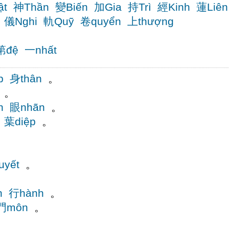
ật
神Thần
變Biến
加Gia
持Trì
經Kinh
蓮Liên
儀Nghi
軌Quỹ
卷quyển
上thượng
第đệ
一nhất
p
身thân
。
。
h
眼nhãn
。
葉diệp
。
uyết
。
。
n
行hành
。
門môn
。