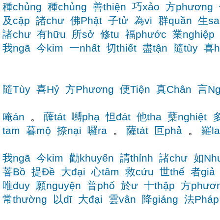
種chủng
種chủng
善thiện
巧xảo
方phương
及cập
諸chư
佛Phật
子tử
為vi
群quần
生sa
諸chư
有hữu
所sở
修tu
福phước
業nghiệp
我ngã
今kim
一nhất
切thiết
盡tận
隨tùy
喜h
隨Tùy
喜Hỷ
方Phương
便Tiện
真Chân
言Ng
唵án
。
薩tát
嚩phạ
怛đát
他tha
蘖nghiệt
多
tam
暮mộ
捺nại
囉ra
。
薩tát
叵phả
。
羅la
我ngã
今kim
勸khuyến
請thỉnh
諸chư
如Nh
菩Bồ
提Đề
大đại
心tâm
救cứu
世thế
者giả
唯duy
願nguyện
普phổ
於ư
十thập
方phươ
常thường
以dĩ
大đại
雲vân
降giáng
法Pháp