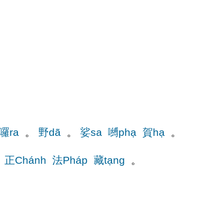
囉ra
。
野dã
。
娑sa
嚩phạ
賀hạ
。
正Chánh
法Pháp
藏tạng
。