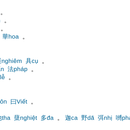
。
n
。
。
華hoa
。
nghiêm
具cụ
。
n
法pháp
。
lễ
。
ôn
曰Viết
。
tha
蘖nghiệt
多đa
。
迦ca
野dã
弭nhị
嚩ph
。