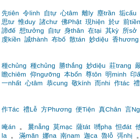
先tiên
令linh
自tự
心tâm
離ly
塵trần
垢cấu
思tư
惟duy
諸chư
佛Phật
現hiện
於ư
前tiề
諦đế
想tưởng
自tự
身thân
在tại
其kỳ
所sở
虔kiền
誠thành
布bố
散tán
妙diệu
香hương
種chủng
種chủng
勝thắng
妙diệu
莊trang
嚴
瞻chiêm
仰ngưỡng
本bổn
尊tôn
明minh
印ấ
一nhất
心tâm
恭cung
敬kính
而nhi
作tác
禮
作Tác
禮Lễ
方Phương
便Tiện
真Chân
言Ng
唵án
。
曩nẵng
莫mạc
薩tát
嚩phạ
怛đát
他
la
。
滿mãn
娜na
南nam
迦ca
魯lỗ
弭nhị