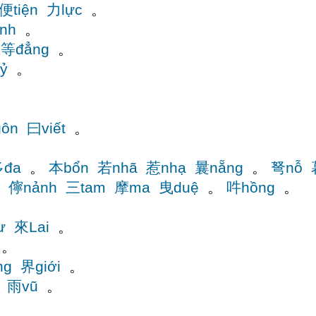
便tiện
力lực
。
nh
。
等đẳng
。
ỷ
。
ôn
曰viết
。
đa
。
本bổn
若nhã
惹nhạ
曩nẵng
。
弩nỗ
儜nảnh
三tam
摩ma
曳duệ
。
吽hồng
。
ư
來Lai
。
。
ng
界giới
。
雨vũ
。