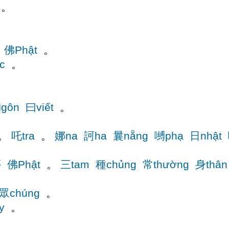
。
佛Phật
。
c
。
gôn
曰viết
。
。
吒tra
。
娜na
訶ha
曩nẵng
嚩phạ
日nhật
ế
佛Phật
。
三tam
種chủng
常thường
身thân
眾chúng
。
y
。