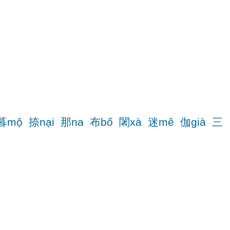
暮mộ
捺nại
那na
布bố
闍xà
迷mê
伽già
三