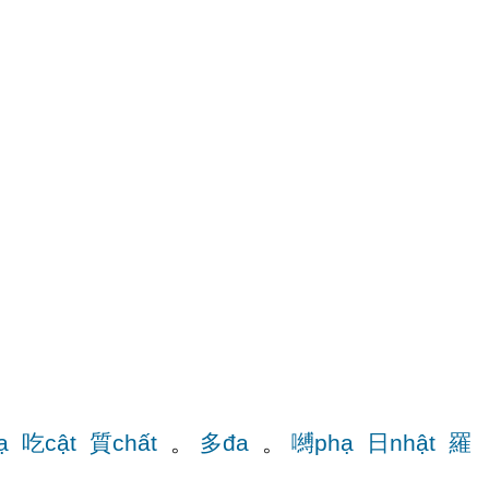
ạ
吃cật
質chất
。
多đa
。
嚩phạ
日nhật
羅