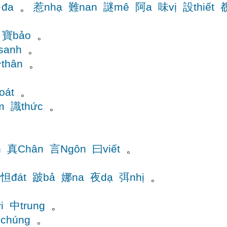
đa
。
惹nhạ
難nan
謎mê
阿a
味vị
設thiết
寶bảo
。
sanh
。
thân
。
。
oát
。
m
識thức
。
n
真Chân
言Ngôn
曰viết
。
怛đát
跛bả
娜na
夜dạ
弭nhị
。
i
中trung
。
chúng
。