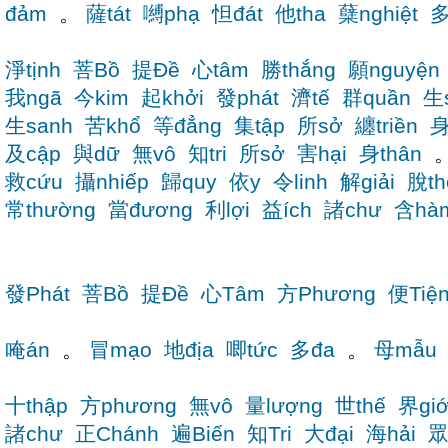
đảm
。
薩tát
嚩phạ
怛đát
他tha
蘖nghiệt
多
淨tịnh
菩Bồ
提Đề
心tâm
勝thắng
願nguyện
我ngã
今kim
起khởi
發phát
濟tế
群quần
生
生sanh
苦khổ
等đẳng
集tập
所sở
纏triền
身
及cập
與dữ
無vô
知tri
所sở
害hại
身thân
救cứu
攝nhiếp
歸quy
依y
令linh
解giải
脫th
常thường
當đương
利lợi
益ích
諸chư
含hà
發Phát
菩Bồ
提Đề
心Tâm
方Phương
便Tiệ
唵án
。
冒mạo
地địa
唧tức
多đa
。
母mẫu
十thập
方phương
無vô
量lượng
世thế
界giớ
諸chư
正Chánh
遍Biến
知Tri
大đại
海hải
眾