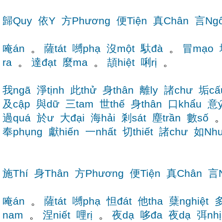
歸Quy
依Y
方Phương
便Tiện
真Chân
言Ng
唵án
。
薩tát
嚩phạ
沒một
馱đà
。
冒mạo
ra
。
達đạt
麼ma
。
頡hiệt
唎rị
。
我ngã
淨tịnh
此thử
身thân
離ly
諸chư
垢cấ
及cập
與dữ
三tam
世thế
身thân
口khẩu
意
過quá
於ư
大đại
海hải
剎sát
塵trần
數số
奉phụng
獻hiến
一nhất
切thiết
諸chư
如Nh
施Thí
身Thân
方Phương
便Tiện
真Chân
言
唵án
。
薩tát
嚩phạ
怛đát
他tha
蘖nghiệt
多
nam
。
涅niết
哩rị
。
夜dạ
哆đa
夜dạ
弭nhị