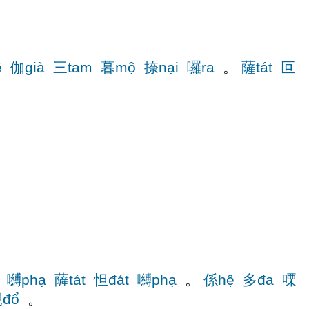
ê
伽già
三tam
暮mộ
捺nại
囉ra
。
薩tát
叵
嚩phạ
薩tát
怛đát
嚩phạ
。
係hệ
多đa
㗚
đổ
。