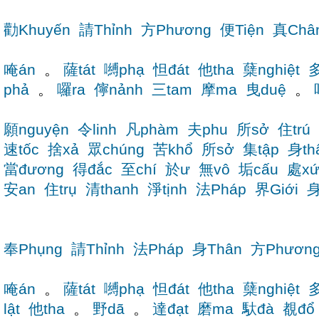
勸Khuyến
請Thỉnh
方Phương
便Tiện
真Châ
唵án
。
薩tát
嚩phạ
怛đát
他tha
蘖nghiệt
多
phả
。
囉ra
儜nảnh
三tam
摩ma
曳duệ
。
願nguyện
令linh
凡phàm
夫phu
所sở
住trú
速tốc
捨xả
眾chúng
苦khổ
所sở
集tập
身th
當đương
得đắc
至chí
於ư
無vô
垢cấu
處x
安an
住trụ
清thanh
淨tịnh
法Pháp
界Giới
身
奉Phụng
請Thỉnh
法Pháp
身Thân
方Phươn
唵án
。
薩tát
嚩phạ
怛đát
他tha
蘖nghiệt
多
lật
他tha
。
野dã
。
達đạt
磨ma
馱đà
覩đổ