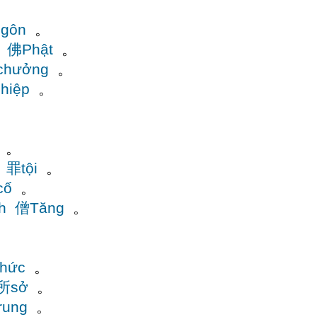
gôn
。
佛Phật
。
chưởng
。
hiệp
。
。
罪tội
。
cố
。
h
僧Tăng
。
hức
。
所sở
。
rung
。