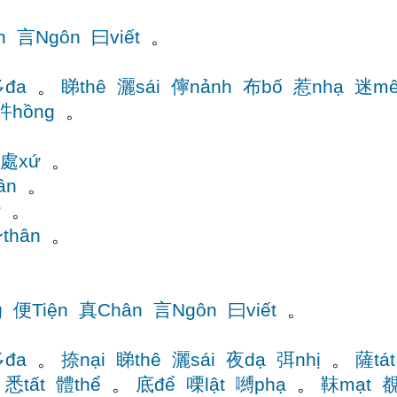
n
言Ngôn
曰viết
。
đa
。
睇thê
灑sái
儜nảnh
布bố
惹nhạ
迷m
吽hồng
。
處xứ
。
ân
。
ứ
。
thân
。
g
便Tiện
真Chân
言Ngôn
曰viết
。
đa
。
捺nại
睇thê
灑sái
夜dạ
弭nhị
。
薩tát
悉tất
體thể
。
底để
㗚lật
嚩phạ
。
靺mạt
覩