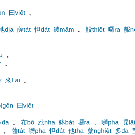
ôn
曰viết
。
地địa
薩tát
怛đát
鑁măm
。
設thiết
囉ra
赧n
u
。
ý
。
。
ư
來Lai
。
Ngôn
曰viết
。
đa
。
布bố
惹nhạ
鉢bát
囉ra
。
嚩phạ
㗚lậ
。
薩tát
嚩phạ
怛đát
他tha
蘖nghiệt
多đa