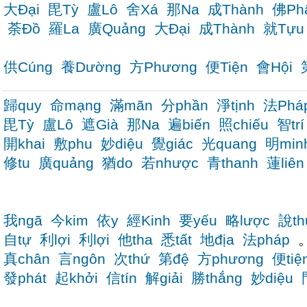
大Đại
毘Tỳ
盧Lô
舍Xá
那Na
成Thành
佛Ph
荼Đồ
羅La
廣Quảng
大Đại
成Thành
就Tựu
供Cúng
養Dường
方Phương
便Tiện
會Hội
歸quy
命mạng
滿mãn
分phần
淨tịnh
法Phá
毘Tỳ
盧Lô
遮Già
那Na
遍biến
照chiếu
智trí
開khai
敷phu
妙diệu
覺giác
光quang
明min
修tu
廣quảng
猶do
若nhược
青thanh
蓮liên
我ngã
今kim
依y
經Kinh
要yếu
略lược
說th
自tự
利lợi
利lợi
他tha
悉tất
地địa
法pháp
真chân
言ngôn
次thứ
第đệ
方phương
便tiệ
發phát
起khởi
信tín
解giải
勝thắng
妙diệu