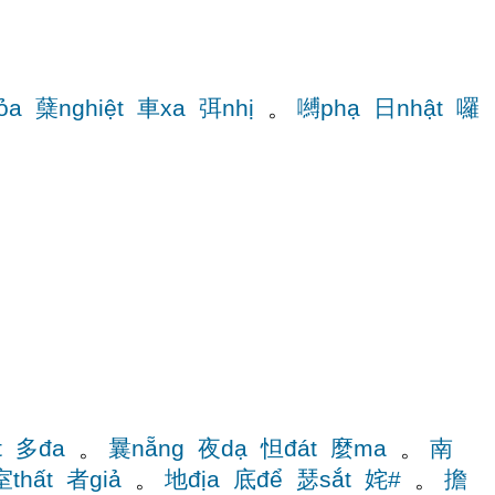
ỏa
蘖nghiệt
車xa
弭nhị
。
嚩phạ
日nhật
囉
t
多đa
。
曩nẵng
夜dạ
怛đát
麼ma
。
南
室thất
者giả
。
地địa
底để
瑟sắt
姹#
。
擔