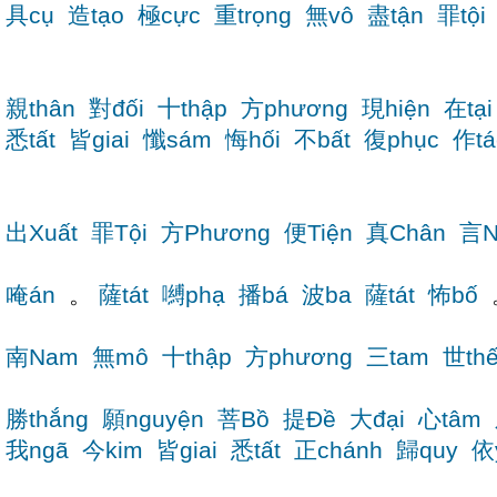
具cụ
造tạo
極cực
重trọng
無vô
盡tận
罪tội
親thân
對đối
十thập
方phương
現hiện
在tại
悉tất
皆giai
懺sám
悔hối
不bất
復phục
作tá
出Xuất
罪Tội
方Phương
便Tiện
真Chân
言N
唵án
。
薩tát
嚩phạ
播bá
波ba
薩tát
怖bố
南Nam
無mô
十thập
方phương
三tam
世th
勝thắng
願nguyện
菩Bồ
提Đề
大đại
心tâm
我ngã
今kim
皆giai
悉tất
正chánh
歸quy
依