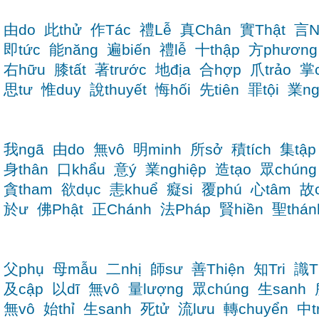
由do
此thử
作Tác
禮Lễ
真Chân
實Thật
言N
即tức
能năng
遍biến
禮lễ
十thập
方phương
右hữu
膝tất
著trước
地địa
合hợp
爪trảo
掌
思tư
惟duy
說thuyết
悔hối
先tiên
罪tội
業ng
我ngã
由do
無vô
明minh
所sở
積tích
集tập
身thân
口khẩu
意ý
業nghiệp
造tạo
眾chúng
貪tham
欲dục
恚khuể
癡si
覆phú
心tâm
故
於ư
佛Phật
正Chánh
法Pháp
賢hiền
聖thán
父phụ
母mẫu
二nhị
師sư
善Thiện
知Tri
識T
及cập
以dĩ
無vô
量lượng
眾chúng
生sanh
無vô
始thỉ
生sanh
死tử
流lưu
轉chuyển
中t