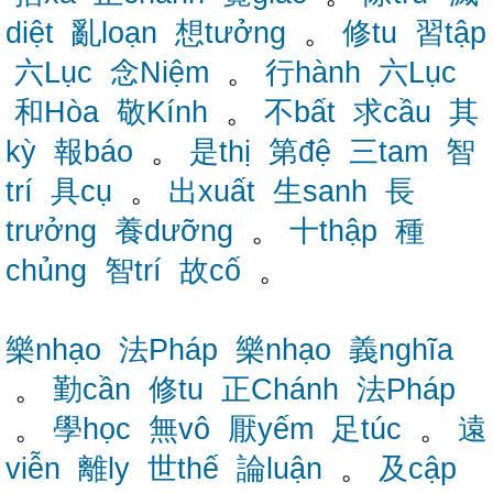
diệt
亂loạn
想tưởng
。
修tu
習tập
六Lục
念Niệm
。
行hành
六Lục
和Hòa
敬Kính
。
不bất
求cầu
其
kỳ
報báo
。
是thị
第đệ
三tam
智
trí
具cụ
。
出xuất
生sanh
長
trưởng
養dưỡng
。
十thập
種
chủng
智trí
故cố
。
樂nhạo
法Pháp
樂nhạo
義nghĩa
。
勤cần
修tu
正Chánh
法Pháp
。
學học
無vô
厭yếm
足túc
。
遠
viễn
離ly
世thế
論luận
。
及cập