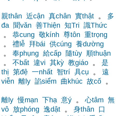
親thân
近cận
真chân
實thật
。
多
đa
聞văn
善Thiện
知Tri
識Thức
。
恭cung
敬kính
尊tôn
重trọng
。
禮lễ
拜bái
供cúng
養dường
。
奉phụng
給cấp
隨tùy
順thuận
。
不bất
違vi
其kỳ
教giáo
。
是
thị
第đệ
一nhất
智trí
具cụ
。
遠
viễn
離ly
諂siểm
曲khúc
故cố
。
離ly
慢mạn
下hạ
意ý
。
心tâm
無
vô
放phóng
逸dật
。
身thân
口