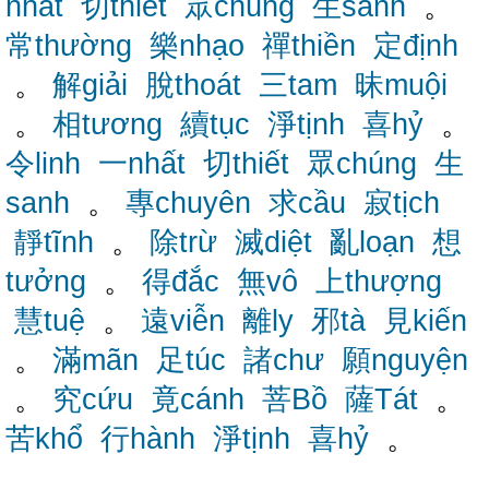
nhất
切thiết
眾chúng
生sanh
。
常thường
樂nhạo
禪thiền
定định
。
解giải
脫thoát
三tam
昧muội
。
相tương
續tục
淨tịnh
喜hỷ
。
令linh
一nhất
切thiết
眾chúng
生
sanh
。
專chuyên
求cầu
寂tịch
靜tĩnh
。
除trừ
滅diệt
亂loạn
想
tưởng
。
得đắc
無vô
上thượng
慧tuệ
。
遠viễn
離ly
邪tà
見kiến
。
滿mãn
足túc
諸chư
願nguyện
。
究cứu
竟cánh
菩Bồ
薩Tát
。
苦khổ
行hành
淨tịnh
喜hỷ
。