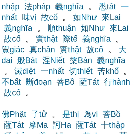
nhập
法pháp
義nghĩa
。
悉tất
一
nhất
味vị
故cố
。
如Như
來Lai
義nghĩa
。
順thuận
如Như
來Lai
故cố
。
實thật
際tế
義nghĩa
。
覺giác
真chân
實thật
故cố
。
大
đại
般Bát
涅Niết
槃Bàn
義nghĩa
。
滅diệt
一nhất
切thiết
苦khổ
。
不bất
斷đoạn
菩Bồ
薩Tát
行hành
故cố
。
佛Phật
子tử
。
是thị
為vi
菩Bồ
薩Tát
摩Ma
訶Ha
薩Tát
十thập