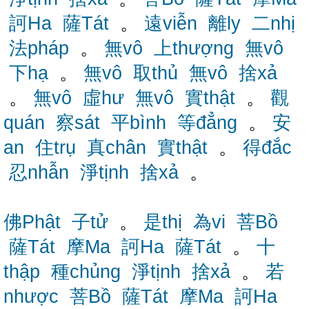
訶Ha
薩Tát
。
遠viễn
離ly
二nhị
法pháp
。
無vô
上thượng
無vô
下hạ
。
無vô
取thủ
無vô
捨xả
。
無vô
虛hư
無vô
實thật
。
觀
quán
察sát
平bình
等đẳng
。
安
an
住trụ
真chân
實thật
。
得đắc
忍nhẫn
淨tịnh
捨xả
。
佛Phật
子tử
。
是thị
為vi
菩Bồ
薩Tát
摩Ma
訶Ha
薩Tát
。
十
thập
種chủng
淨tịnh
捨xả
。
若
nhược
菩Bồ
薩Tát
摩Ma
訶Ha