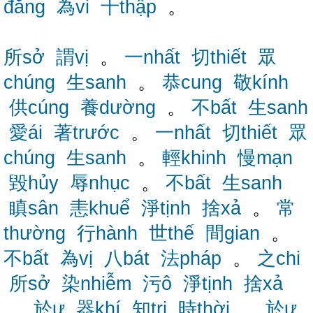
đẳng
為vi
十thập
。
所sở
謂vị
。
一nhất
切thiết
眾
chúng
生sanh
。
恭cung
敬kính
供cúng
養dường
。
不bất
生sanh
愛ái
著trước
。
一nhất
切thiết
眾
chúng
生sanh
。
輕khinh
慢mạn
毀hủy
辱nhục
。
不bất
生sanh
瞋sân
恚khuể
淨tịnh
捨xả
。
常
thường
行hành
世thế
間gian
。
不bất
為vị
八bát
法pháp
。
之chi
所sở
染nhiễm
污ô
淨tịnh
捨xả
。
於ư
器khí
知tri
時thời
。
於ư