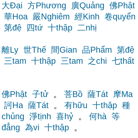
大Đại
方Phương
廣Quảng
佛Phật
華Hoa
嚴Nghiêm
經Kinh
卷quyển
第đệ
四tứ
十thập
二nhị
離Ly
世Thế
間Gian
品Phẩm
第đệ
三tam
十thập
三tam
之chi
七thất
佛Phật
子tử
。
菩Bồ
薩Tát
摩Ma
訶Ha
薩Tát
。
有hữu
十thập
種
chủng
淨tịnh
喜hỷ
。
何hà
等
đẳng
為vi
十thập
。