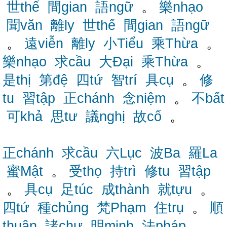
世thế
間gian
語ngữ
。
樂nhạo
聞văn
離ly
世thế
間gian
語ngữ
。
遠viễn
離ly
小Tiểu
乘Thừa
。
樂nhạo
求cầu
大Đại
乘Thừa
。
是thị
第đệ
四tứ
智trí
具cụ
。
修
tu
習tập
正chánh
念niệm
。
不bất
可khả
思tư
議nghị
故cố
。
正chánh
求cầu
六Lục
波Ba
羅La
蜜Mật
。
受thọ
持trì
修tu
習tập
。
具cụ
足túc
成thành
就tựu
。
四tứ
種chủng
梵Phạm
住trụ
。
順
thuận
諸chư
明minh
法pháp
。