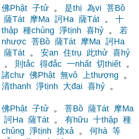
佛Phật
子tử
。
是thị
為vi
菩Bồ
薩Tát
摩Ma
訶Ha
薩Tát
。
十
thập
種chủng
淨tịnh
喜hỷ
。
若
nhược
菩Bồ
薩Tát
摩Ma
訶Ha
薩Tát
。
安an
住trụ
此thử
喜hỷ
。
則tắc
得đắc
一nhất
切thiết
。
諸chư
佛Phật
無vô
上thượng
。
清thanh
淨tịnh
大đại
喜hỷ
。
佛Phật
子tử
。
菩Bồ
薩Tát
摩Ma
訶Ha
薩Tát
。
有hữu
十thập
種
chủng
淨tịnh
捨xả
。
何hà
等