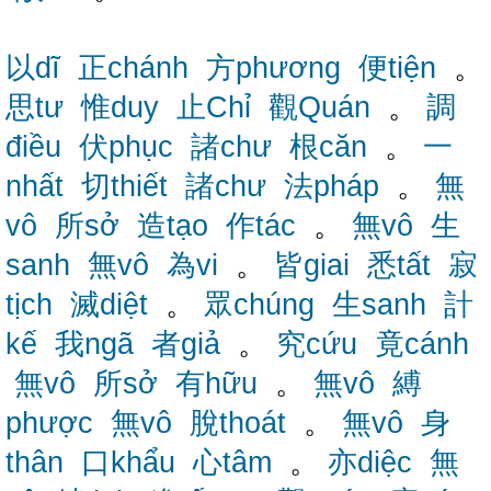
以dĩ
正chánh
方phương
便tiện
。
思tư
惟duy
止Chỉ
觀Quán
。
調
điều
伏phục
諸chư
根căn
。
一
nhất
切thiết
諸chư
法pháp
。
無
vô
所sở
造tạo
作tác
。
無vô
生
sanh
無vô
為vi
。
皆giai
悉tất
寂
tịch
滅diệt
。
眾chúng
生sanh
計
kế
我ngã
者giả
。
究cứu
竟cánh
無vô
所sở
有hữu
。
無vô
縛
phược
無vô
脫thoát
。
無vô
身
thân
口khẩu
心tâm
。
亦diệc
無