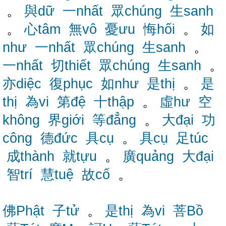
。
與dữ
一nhất
眾chúng
生sanh
。
心tâm
無vô
憂ưu
悔hối
。
如
như
一nhất
眾chúng
生sanh
。
一nhất
切thiết
眾chúng
生sanh
。
亦diệc
復phục
如như
是thị
。
是
thị
為vi
第đệ
十thập
。
虛hư
空
không
界giới
等đẳng
。
大đại
功
công
德đức
具cụ
。
具cụ
足túc
成thành
就tựu
。
廣quảng
大đại
智trí
慧tuệ
故cố
。
佛Phật
子tử
。
是thị
為vi
菩Bồ