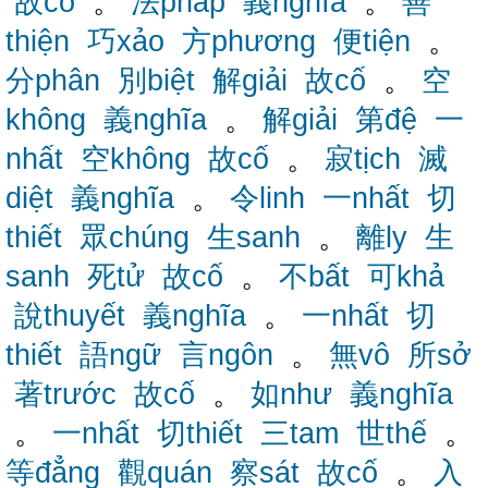
故cố
。
法pháp
義nghĩa
。
善
thiện
巧xảo
方phương
便tiện
。
分phân
別biệt
解giải
故cố
。
空
không
義nghĩa
。
解giải
第đệ
一
nhất
空không
故cố
。
寂tịch
滅
diệt
義nghĩa
。
令linh
一nhất
切
thiết
眾chúng
生sanh
。
離ly
生
sanh
死tử
故cố
。
不bất
可khả
說thuyết
義nghĩa
。
一nhất
切
thiết
語ngữ
言ngôn
。
無vô
所sở
著trước
故cố
。
如như
義nghĩa
。
一nhất
切thiết
三tam
世thế
。
等đẳng
觀quán
察sát
故cố
。
入