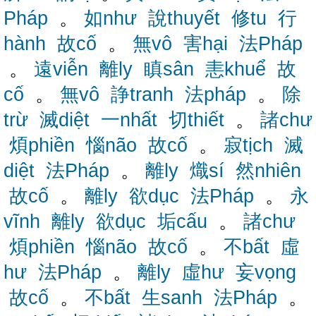
Pháp
。
如như
說thuyết
修tu
行
hành
故cố
。
無vô
害hại
法Pháp
。
遠viễn
離ly
瞋sân
恚khuể
故
cố
。
無vô
諍tranh
法pháp
。
除
trừ
滅diệt
一nhất
切thiết
。
諸chư
煩phiền
惱não
故cố
。
寂tịch
滅
diệt
法Pháp
。
離ly
熾sí
然nhiên
故cố
。
離ly
欲dục
法Pháp
。
永
vĩnh
離ly
欲dục
垢cấu
。
諸chư
煩phiền
惱não
故cố
。
不bất
虛
hư
法Pháp
。
離ly
虛hư
妄vọng
故cố
。
不bất
生sanh
法Pháp
。