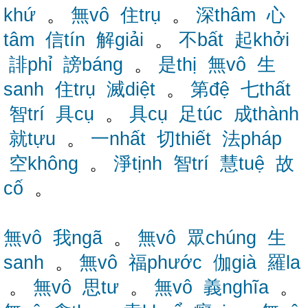
khứ
。
無vô
住trụ
。
深thâm
心
tâm
信tín
解giải
。
不bất
起khởi
誹phỉ
謗báng
。
是thị
無vô
生
sanh
住trụ
滅diệt
。
第đệ
七thất
智trí
具cụ
。
具cụ
足túc
成thành
就tựu
。
一nhất
切thiết
法pháp
空không
。
淨tịnh
智trí
慧tuệ
故
cố
。
無vô
我ngã
。
無vô
眾chúng
生
sanh
。
無vô
福phước
伽già
羅la
。
無vô
思tư
。
無vô
義nghĩa
。