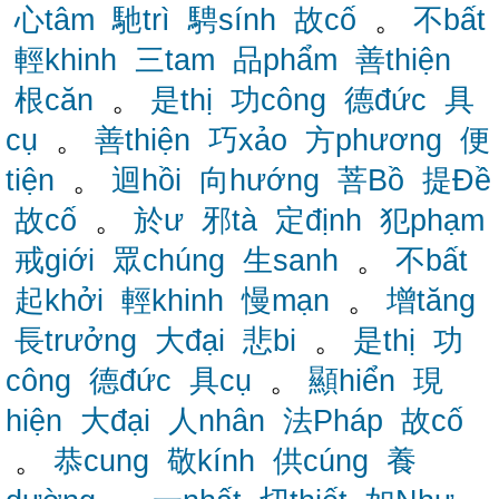
心tâm
馳trì
騁sính
故cố
。
不bất
輕khinh
三tam
品phẩm
善thiện
根căn
。
是thị
功công
德đức
具
cụ
。
善thiện
巧xảo
方phương
便
tiện
。
迴hồi
向hướng
菩Bồ
提Đề
故cố
。
於ư
邪tà
定định
犯phạm
戒giới
眾chúng
生sanh
。
不bất
起khởi
輕khinh
慢mạn
。
增tăng
長trưởng
大đại
悲bi
。
是thị
功
công
德đức
具cụ
。
顯hiển
現
hiện
大đại
人nhân
法Pháp
故cố
。
恭cung
敬kính
供cúng
養