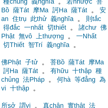
種chủng
義nghĩa
。
若nhược
菩
Bồ
薩Tát
摩Ma
訶Ha
薩Tát
。
安
an
住trụ
此thử
義nghĩa
。
則tắc
得đắc
一nhất
切thiết
。
諸chư
佛
Phật
無vô
上thượng
。
一Nhất
切Thiết
智Trí
義nghĩa
。
佛Phật
子tử
。
菩Bồ
薩Tát
摩Ma
訶Ha
薩Tát
。
有hữu
十thập
種
chủng
法Pháp
。
何hà
等đẳng
為
vi
十thập
。
所sở
謂vị
。
真chân
實thật
法