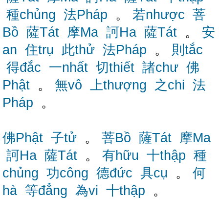
種chủng
法Pháp
。
若nhược
菩
Bồ
薩Tát
摩Ma
訶Ha
薩Tát
。
安
an
住trụ
此thử
法Pháp
。
則tắc
得đắc
一nhất
切thiết
諸chư
佛
Phật
。
無vô
上thượng
之chi
法
Pháp
。
佛Phật
子tử
。
菩Bồ
薩Tát
摩Ma
訶Ha
薩Tát
。
有hữu
十thập
種
chủng
功công
德đức
具cụ
。
何
hà
等đẳng
為vi
十thập
。