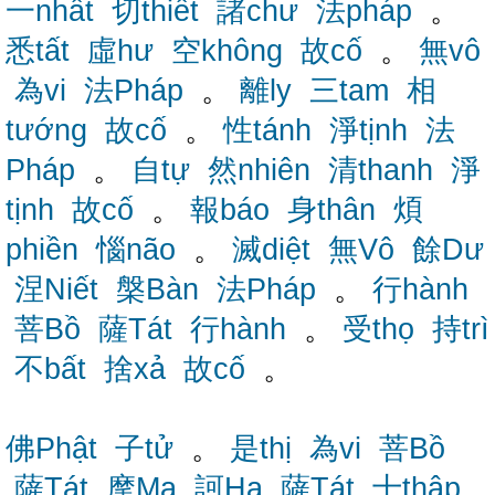
一nhất
切thiết
諸chư
法pháp
。
悉tất
虛hư
空không
故cố
。
無vô
為vi
法Pháp
。
離ly
三tam
相
tướng
故cố
。
性tánh
淨tịnh
法
Pháp
。
自tự
然nhiên
清thanh
淨
tịnh
故cố
。
報báo
身thân
煩
phiền
惱não
。
滅diệt
無Vô
餘Dư
涅Niết
槃Bàn
法Pháp
。
行hành
菩Bồ
薩Tát
行hành
。
受thọ
持trì
不bất
捨xả
故cố
。
佛Phật
子tử
。
是thị
為vi
菩Bồ
薩Tát
摩Ma
訶Ha
薩Tát
十thập