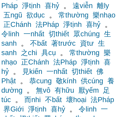
Pháp
淨tịnh
喜hỷ
。
遠viễn
離ly
五ngũ
欲dục
。
常thường
樂nhạo
正Chánh
法Pháp
淨tịnh
喜hỷ
。
令linh
一nhất
切thiết
眾chúng
生
sanh
。
不bất
著trước
資tư
生
sanh
之chi
具cụ
。
常thường
樂
nhạo
正Chánh
法Pháp
淨tịnh
喜
hỷ
。
見kiến
一nhất
切thiết
佛
Phật
。
恭cung
敬kính
供cúng
養
dường
。
無vô
有hữu
厭yếm
足
túc
。
而nhi
不bất
壞hoại
法Pháp
界Giới
淨tịnh
喜hỷ
。
令linh
一