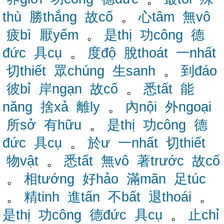
thù
勝thắng
故cố
。
心tâm
無vô
疲bì
厭yếm
。
是thị
功công
德
đức
具cụ
。
度độ
脫thoát
一nhất
切thiết
眾chúng
生sanh
。
到đáo
彼bỉ
岸ngạn
故cố
。
悉tất
能
năng
捨xả
離ly
。
內nội
外ngoại
所sở
有hữu
。
是thị
功công
德
đức
具cụ
。
於ư
一nhất
切thiết
物vật
。
悉tất
無vô
著trước
故cố
。
相tướng
好hảo
滿mãn
足túc
。
精tinh
進tấn
不bất
退thoái
。
是thị
功công
德đức
具cụ
。
止chỉ