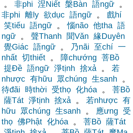
。
非phi
涅Niết
槃Bàn
語ngữ
。
非phi
離ly
欲dục
語ngữ
。
戲hí
笑tiếu
語ngữ
。
惱não
他tha
語
ngữ
。
聲Thanh
聞Văn
緣Duyên
覺Giác
語ngữ
。
乃nãi
至chí
一
nhất
切thiết
。
障chướng
菩Bồ
提Đề
語ngữ
淨tịnh
捨xả
。
若
nhược
有hữu
眾chúng
生sanh
。
待đãi
時thời
受thọ
化hóa
。
菩Bồ
薩Tát
淨tịnh
捨xả
。
若nhược
有
hữu
眾chúng
生sanh
。
應ưng
受
thọ
佛Phật
化hóa
。
菩Bồ
薩Tát
淨tịnh
捨xả
。
菩Bồ
薩Tát
摩Ma