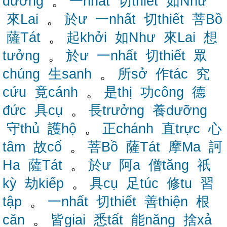
dường
。
一nhất
切thiết
如Như
來Lai
。
於ư
一nhất
切thiết
菩Bồ
薩Tát
。
起khởi
如Như
來Lai
想
tưởng
。
於ư
一nhất
切thiết
眾
chúng
生sanh
。
所sở
作tác
究
cứu
竟cánh
。
是thị
功công
德
đức
具cụ
。
長trưởng
養dưỡng
守thủ
護hộ
。
正chánh
直trực
心
tâm
故cố
。
菩Bồ
薩Tát
摩Ma
訶
Ha
薩Tát
。
於ư
阿a
僧tăng
祇
kỳ
劫kiếp
。
具cụ
足túc
修tu
習
tập
。
一nhất
切thiết
善thiện
根
căn
。
皆giai
悉tất
能năng
捨xả