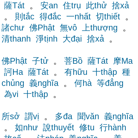
薩Tát
。
安an
住trụ
此thử
捨xả
。
則tắc
得đắc
一nhất
切thiết
。
諸chư
佛Phật
無vô
上thượng
。
清thanh
淨tịnh
大đại
捨xả
。
佛Phật
子tử
。
菩Bồ
薩Tát
摩Ma
訶Ha
薩Tát
。
有hữu
十thập
種
chủng
義nghĩa
。
何hà
等đẳng
為vi
十thập
。
所sở
謂vị
。
多đa
聞văn
義nghĩa
。
如như
說thuyết
修tu
行hành