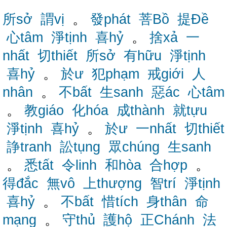
所sở
謂vị
。
發phát
菩Bồ
提Đề
心tâm
淨tịnh
喜hỷ
。
捨xả
一
nhất
切thiết
所sở
有hữu
淨tịnh
喜hỷ
。
於ư
犯phạm
戒giới
人
nhân
。
不bất
生sanh
惡ác
心tâm
。
教giáo
化hóa
成thành
就tựu
淨tịnh
喜hỷ
。
於ư
一nhất
切thiết
諍tranh
訟tụng
眾chúng
生sanh
。
悉tất
令linh
和hòa
合hợp
。
得đắc
無vô
上thượng
智trí
淨tịnh
喜hỷ
。
不bất
惜tích
身thân
命
mạng
。
守thủ
護hộ
正Chánh
法