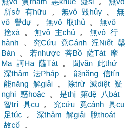
無vô
貪tham
恚khuể
癡si
。
無vô
所sở
有hữu
。
無vô
毀hủy
。
無
vô
譽dự
。
無vô
取thủ
。
無vô
捨xả
。
無vô
主chủ
。
無vô
行
hành
。
究Cứu
竟Cánh
涅Niết
槃
Bàn
。
若nhược
菩Bồ
薩Tát
摩
Ma
訶Ha
薩Tát
。
聞văn
此thử
深thâm
法Pháp
。
能năng
信tín
能năng
解giải
。
除trừ
滅diệt
疑
nghi
惑hoặc
。
是thị
第đệ
八bát
智trí
具cụ
。
究cứu
竟cánh
具cụ
足túc
。
深thâm
解giải
脫thoát
故cố
。