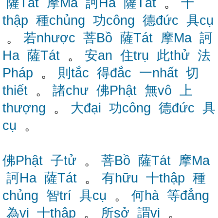
薩Tát
摩Ma
訶Ha
薩Tát
。
十
thập
種chủng
功công
德đức
具cụ
。
若nhược
菩Bồ
薩Tát
摩Ma
訶
Ha
薩Tát
。
安an
住trụ
此thử
法
Pháp
。
則tắc
得đắc
一nhất
切
thiết
。
諸chư
佛Phật
無vô
上
thượng
。
大đại
功công
德đức
具
cụ
。
佛Phật
子tử
。
菩Bồ
薩Tát
摩Ma
訶Ha
薩Tát
。
有hữu
十thập
種
chủng
智trí
具cụ
。
何hà
等đẳng
為vi
十thập
。
所sở
謂vị
。