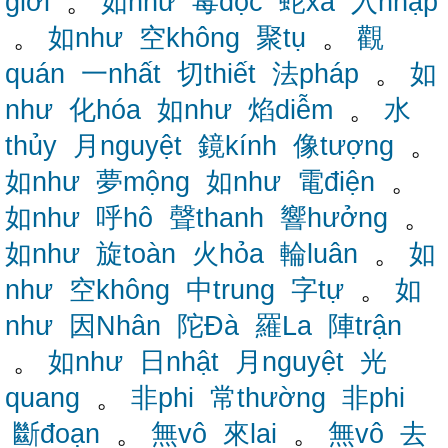
giới
。
如như
毒độc
蛇xà
入nhập
。
如như
空không
聚tụ
。
觀
quán
一nhất
切thiết
法pháp
。
如
như
化hóa
如như
焰diễm
。
水
thủy
月nguyệt
鏡kính
像tượng
。
如như
夢mộng
如như
電điện
。
如như
呼hô
聲thanh
響hưởng
。
如như
旋toàn
火hỏa
輪luân
。
如
như
空không
中trung
字tự
。
如
như
因Nhân
陀Đà
羅La
陣trận
。
如như
日nhật
月nguyệt
光
quang
。
非phi
常thường
非phi
斷đoạn
。
無vô
來lai
。
無vô
去