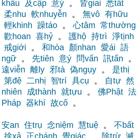
khẩu
及cập
意ý
。
皆giai
悉tất
柔nhu
軟nhuyễn
。
無vô
有hữu
輕khinh
躁táo
。
心tâm
常thường
歡hoan
喜hỷ
。
護hộ
持trì
淨tịnh
戒giới
。
和hòa
顏nhan
愛ái
語
ngữ
。
先tiên
意ý
問vấn
訊tấn
。
遠viễn
離ly
邪tà
偽ngụy
。
是thị
第đệ
二nhị
智trí
具cụ
。
自tự
然
nhiên
成thành
就tựu
。
佛Phật
法
Pháp
器khí
故cố
。
安an
住trụ
念niệm
慧tuệ
。
不bất
捨xả
正chánh
覺giác
。
除trừ
滅