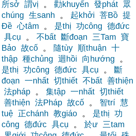
所sở
謂vị
。
勸khuyến
發phát
眾
chúng
生sanh
。
起khởi
菩Bồ
提
Đề
心tâm
。
是thị
功công
德đức
具cụ
。
不bất
斷đoạn
三Tam
寶
Bảo
故cố
。
隨tùy
順thuận
十
thập
種chủng
迴hồi
向hướng
。
是thị
功công
德đức
具cụ
。
斷
đoạn
一nhất
切thiết
不bất
善thiện
法pháp
。
集tập
一nhất
切thiết
善thiện
法Pháp
故cố
。
智trí
慧
tuệ
正chánh
教giáo
。
是thị
功
công
德đức
具cụ
。
於ư
三tam
界giới
功công
德đức
。
最tối
殊