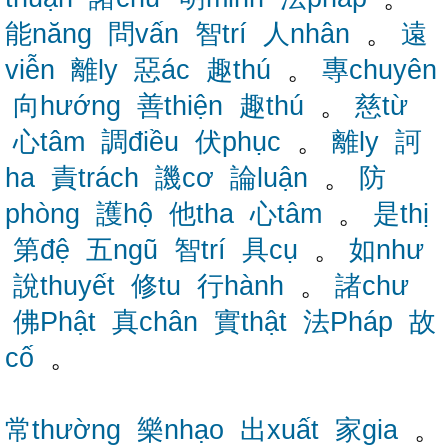
能năng
問vấn
智trí
人nhân
。
遠
viễn
離ly
惡ác
趣thú
。
專chuyên
向hướng
善thiện
趣thú
。
慈từ
心tâm
調điều
伏phục
。
離ly
訶
ha
責trách
譏cơ
論luận
。
防
phòng
護hộ
他tha
心tâm
。
是thị
第đệ
五ngũ
智trí
具cụ
。
如như
說thuyết
修tu
行hành
。
諸chư
佛Phật
真chân
實thật
法Pháp
故
cố
。
常thường
樂nhạo
出xuất
家gia
。