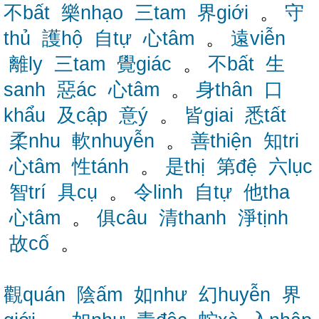
不bất
樂nhạo
三tam
界giới
。
守
thủ
護hộ
自tự
心tâm
。
遠viễn
離ly
三tam
覺giác
。
不bất
生
sanh
惡ác
心tâm
。
身thân
口
khẩu
及cập
意ý
。
皆giai
悉tất
柔nhu
軟nhuyễn
。
善thiện
知tri
心tâm
性tánh
。
是thị
第đệ
六lục
智trí
具cụ
。
令linh
自tự
他tha
心tâm
。
俱câu
清thanh
淨tịnh
故cố
。
觀quán
陰ấm
如như
幻huyễn
界