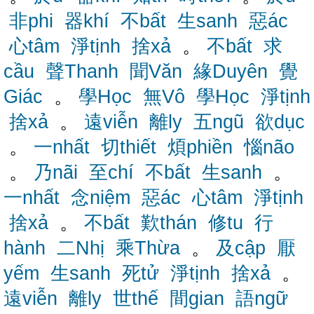
非phi
器khí
不bất
生sanh
惡ác
心tâm
淨tịnh
捨xả
。
不bất
求
cầu
聲Thanh
聞Văn
緣Duyên
覺
Giác
。
學Học
無Vô
學Học
淨tịnh
捨xả
。
遠viễn
離ly
五ngũ
欲dục
。
一nhất
切thiết
煩phiền
惱não
。
乃nãi
至chí
不bất
生sanh
。
一nhất
念niệm
惡ác
心tâm
淨tịnh
捨xả
。
不bất
歎thán
修tu
行
hành
二Nhị
乘Thừa
。
及cập
厭
yếm
生sanh
死tử
淨tịnh
捨xả
。
遠viễn
離ly
世thế
間gian
語ngữ