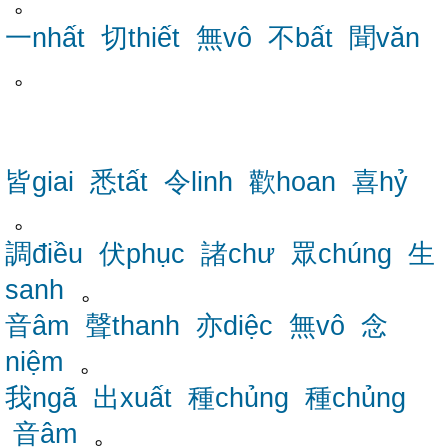
。
一nhất
切thiết
無vô
不bất
聞văn
。
皆giai
悉tất
令linh
歡hoan
喜hỷ
。
調điều
伏phục
諸chư
眾chúng
生
sanh
。
音âm
聲thanh
亦diệc
無vô
念
niệm
。
我ngã
出xuất
種chủng
種chủng
音âm
。