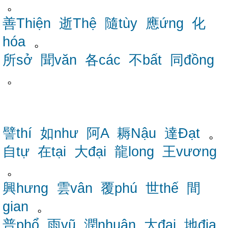
。
善Thiện
逝Thệ
隨tùy
應ứng
化
hóa
。
所sở
聞văn
各các
不bất
同đồng
。
譬thí
如như
阿A
耨Nậu
達Đạt
。
自tự
在tại
大đại
龍long
王vương
。
興hưng
雲vân
覆phú
世thế
間
gian
。
普phổ
雨vũ
潤nhuận
大đại
地địa