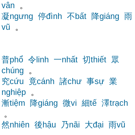
vân
。
凝ngưng
停đình
不bất
降giáng
雨
vũ
。
普phổ
令linh
一nhất
切thiết
眾
chúng
。
究cứu
竟cánh
諸chư
事sự
業
nghiệp
。
漸tiệm
降giáng
微vi
細tế
澤trạch
。
然nhiên
後hậu
乃nãi
大đại
雨vũ