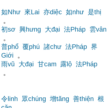
如Như
來Lai
亦diệc
如như
是thị
。
初sơ
興hưng
大đại
法Pháp
雲vân
。
普phổ
覆phú
諸chư
法Pháp
界
Giới
。
雨vũ
大đại
甘cam
露lộ
法Pháp
。
令linh
眾chúng
增tăng
善thiện
根
căn
。