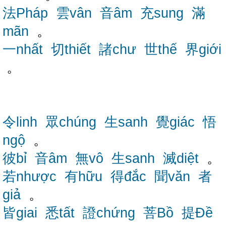
法Pháp
雲vân
音âm
充sung
滿
mãn
。
一nhất
切thiết
諸chư
世thế
界giới
。
令linh
眾chúng
生sanh
覺giác
悟
ngộ
。
彼bỉ
音âm
無vô
生sanh
滅diệt
。
若nhược
有hữu
得đắc
聞văn
者
giả
。
皆giai
悉tất
證chứng
菩Bồ
提Đề