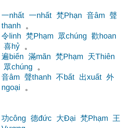
一nhất
一nhất
梵Phạn
音âm
聲
thanh
。
令linh
梵Phạm
眾chúng
歡hoan
喜hỷ
。
遍biến
滿mãn
梵Phạm
天Thiên
眾chúng
。
音âm
聲thanh
不bất
出xuất
外
ngoại
。
功công
德đức
大Đại
梵Phạm
王