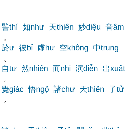
譬thí
如như
天thiên
妙diệu
音âm
。
於ư
彼bỉ
虛hư
空không
中trung
。
自tự
然nhiên
而nhi
演diễn
出xuất
。
覺giác
悟ngộ
諸chư
天thiên
子tử
。