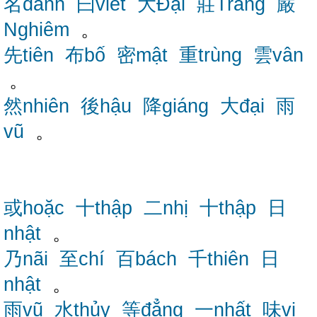
名danh
曰viết
大Đại
莊Trang
嚴
Nghiêm
。
先tiên
布bố
密mật
重trùng
雲vân
。
然nhiên
後hậu
降giáng
大đại
雨
vũ
。
或hoặc
十thập
二nhị
十thập
日
nhật
。
乃nãi
至chí
百bách
千thiên
日
nhật
。
雨vũ
水thủy
等đẳng
一nhất
味vị