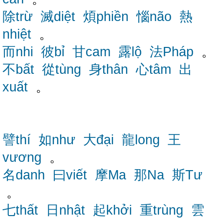
除trừ
滅diệt
煩phiền
惱não
熱
nhiệt
。
而nhi
彼bỉ
甘cam
露lộ
法Pháp
。
不bất
從tùng
身thân
心tâm
出
xuất
。
譬thí
如như
大đại
龍long
王
vương
。
名danh
曰viết
摩Ma
那Na
斯Tư
。
七thất
日nhật
起khởi
重trùng
雲