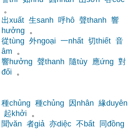
。
出xuất
生sanh
呼hô
聲thanh
響
hưởng
。
從tùng
外ngoại
一nhất
切thiết
音
âm
。
響hưởng
聲thanh
隨tùy
應ứng
對
đối
。
種chủng
種chủng
因nhân
緣duyên
起khởi
。
聞văn
者giả
亦diệc
不bất
同đồng