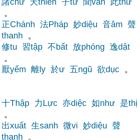
諸chư
天thiên
子tử
聞văn
此thử
。
正Chánh
法Pháp
妙diệu
音âm
聲
thanh
。
修tu
習tập
不bất
放phóng
逸dật
。
厭yếm
離ly
於ư
五ngũ
欲dục
。
十Thập
力Lực
亦diệc
如như
是thị
。
出xuất
生sanh
微vi
妙diệu
聲
thanh
。