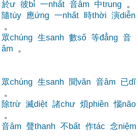
於ư
彼bỉ
一nhất
音âm
中trung
。
隨tùy
應ứng
一nhất
時thời
演diễn
。
眾chúng
生sanh
數số
等đẳng
音
âm
。
眾chúng
生sanh
聞văn
音âm
已dĩ
。
除trừ
滅diệt
諸chư
煩phiền
惱não
。
音âm
聲thanh
不bất
作tác
念niệm
。