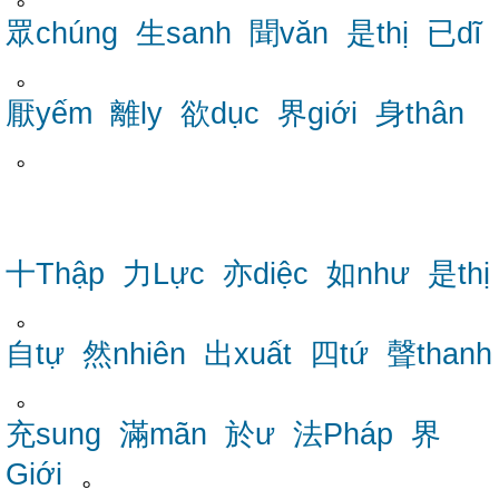
眾chúng
生sanh
聞văn
是thị
已dĩ
。
厭yếm
離ly
欲dục
界giới
身thân
。
十Thập
力Lực
亦diệc
如như
是thị
。
自tự
然nhiên
出xuất
四tứ
聲thanh
。
充sung
滿mãn
於ư
法Pháp
界
Giới
。