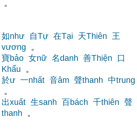
。
如như
自Tự
在Tại
天Thiên
王
vương
。
寶bảo
女nữ
名danh
善Thiện
口
Khẩu
。
於ư
一nhất
音âm
聲thanh
中trung
。
出xuất
生sanh
百bách
千thiên
聲
thanh
。