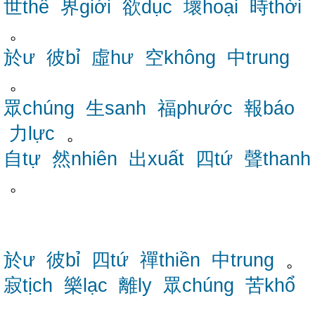
世thế
界giới
欲dục
壞hoại
時thời
。
於ư
彼bỉ
虛hư
空không
中trung
。
眾chúng
生sanh
福phước
報báo
力lực
。
自tự
然nhiên
出xuất
四tứ
聲thanh
。
於ư
彼bỉ
四tứ
禪thiền
中trung
。
寂tịch
樂lạc
離ly
眾chúng
苦khổ
。