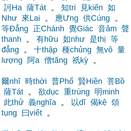
訶Ha
薩Tát
。
知tri
見kiến
如
Như
來Lai
。
應Ưng
供Cúng
。
等Đẳng
正Chánh
覺Giác
音âm
聲
thanh
。
有hữu
如như
是thị
等
đẳng
。
十thập
種chủng
無vô
量
lượng
阿a
僧tăng
祇kỳ
。
爾nhĩ
時thời
普Phổ
賢Hiền
菩Bồ
薩Tát
。
欲dục
重trùng
明minh
此thử
義nghĩa
。
以dĩ
偈kệ
頌
tụng
曰viết
。