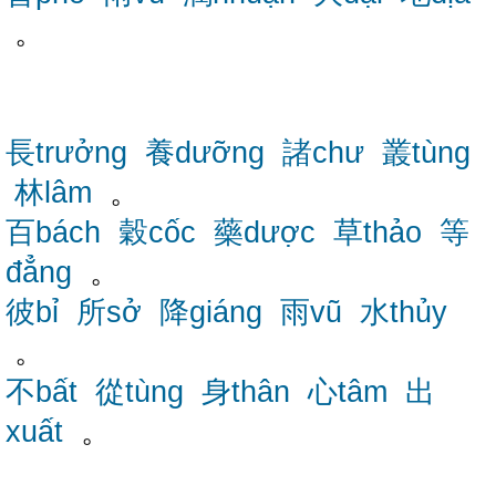
。
長trưởng
養dưỡng
諸chư
叢tùng
林lâm
。
百bách
穀cốc
藥dược
草thảo
等
đẳng
。
彼bỉ
所sở
降giáng
雨vũ
水thủy
。
不bất
從tùng
身thân
心tâm
出
xuất
。