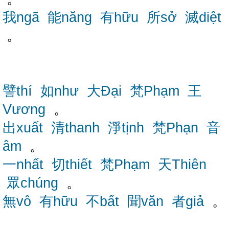
我ngã
能năng
有hữu
所sở
滅diệt
。
譬thí
如như
大Đại
梵Phạm
王
Vương
。
出xuất
清thanh
淨tịnh
梵Phạn
音
âm
。
一nhất
切thiết
梵Phạm
天Thiên
眾chúng
。
無vô
有hữu
不bất
聞văn
者giả
。