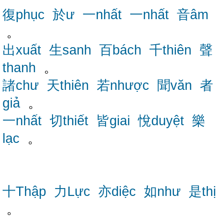
復phục
於ư
一nhất
一nhất
音âm
。
出xuất
生sanh
百bách
千thiên
聲
thanh
。
諸chư
天thiên
若nhược
聞văn
者
giả
。
一nhất
切thiết
皆giai
悅duyệt
樂
lạc
。
十Thập
力Lực
亦diệc
如như
是thị
。