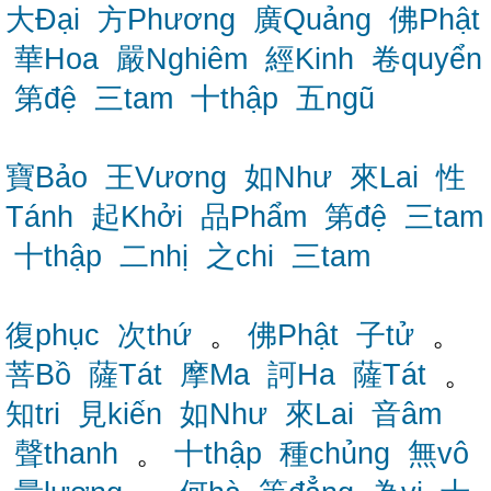
大Đại
方Phương
廣Quảng
佛Phật
華Hoa
嚴Nghiêm
經Kinh
卷quyển
第đệ
三tam
十thập
五ngũ
寶Bảo
王Vương
如Như
來Lai
性
Tánh
起Khởi
品Phẩm
第đệ
三tam
十thập
二nhị
之chi
三tam
復phục
次thứ
。
佛Phật
子tử
。
菩Bồ
薩Tát
摩Ma
訶Ha
薩Tát
。
知tri
見kiến
如Như
來Lai
音âm
聲thanh
。
十thập
種chủng
無vô