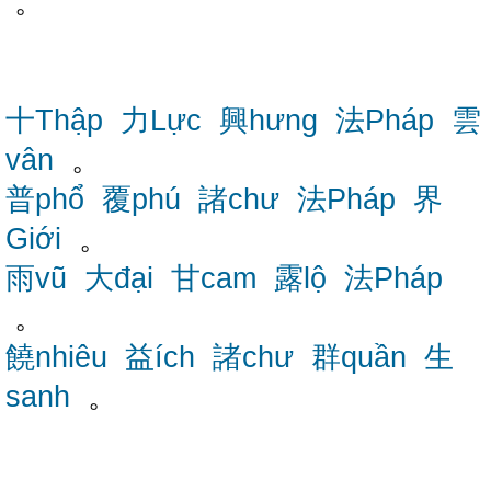
。
十Thập
力Lực
興hưng
法Pháp
雲
vân
。
普phổ
覆phú
諸chư
法Pháp
界
Giới
。
雨vũ
大đại
甘cam
露lộ
法Pháp
。
饒nhiêu
益ích
諸chư
群quần
生
sanh
。