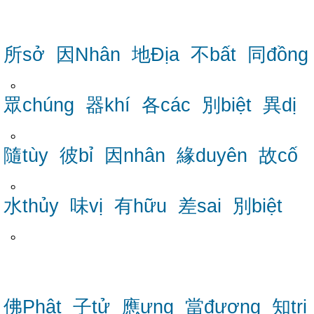
所sở
因Nhân
地Địa
不bất
同đồng
。
眾chúng
器khí
各các
別biệt
異dị
。
隨tùy
彼bỉ
因nhân
緣duyên
故cố
。
水thủy
味vị
有hữu
差sai
別biệt
。
佛Phật
子tử
應ưng
當đương
知tri