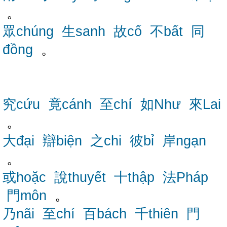
。
眾chúng
生sanh
故cố
不bất
同
đồng
。
究cứu
竟cánh
至chí
如Như
來Lai
。
大đại
辯biện
之chi
彼bỉ
岸ngạn
。
或hoặc
說thuyết
十thập
法Pháp
門môn
。
乃nãi
至chí
百bách
千thiên
門