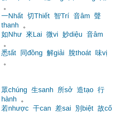
。
一Nhất
切Thiết
智Trí
音âm
聲
thanh
。
如Như
來Lai
微vi
妙diệu
音âm
。
悉tất
同đồng
解giải
脫thoát
味vị
。
眾chúng
生sanh
所sở
造tạo
行
hành
。
若nhược
干can
差sai
別biệt
故cố