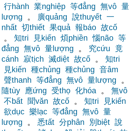
行hành
業nghiệp
等đẳng
無vô
量
lượng
。
廣quảng
說thuyết
一
nhất
切thiết
果quả
報báo
故cố
。
知tri
見kiến
煩phiền
惱não
等
đẳng
無vô
量lượng
。
究cứu
竟
cánh
寂tịch
滅diệt
故cố
。
知tri
見kiến
種chủng
種chủng
音âm
聲thanh
等đẳng
無vô
量lượng
。
隨tùy
應ứng
受thọ
化hóa
。
無vô
不bất
聞văn
故cố
。
知tri
見kiến
欲dục
樂lạc
等đẳng
無vô
量
lượng
。
悉tất
分phân
別biệt
說