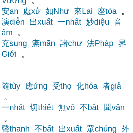
Vương
。
安an
處xử
如Như
來Lai
座tòa
。
演diễn
出xuất
一nhất
妙diệu
音
âm
。
充sung
滿mãn
諸chư
法Pháp
界
Giới
。
隨tùy
應ứng
受thọ
化hóa
者giả
。
一nhất
切thiết
無vô
不bất
聞văn
。
聲thanh
不bất
出xuất
眾chúng
外