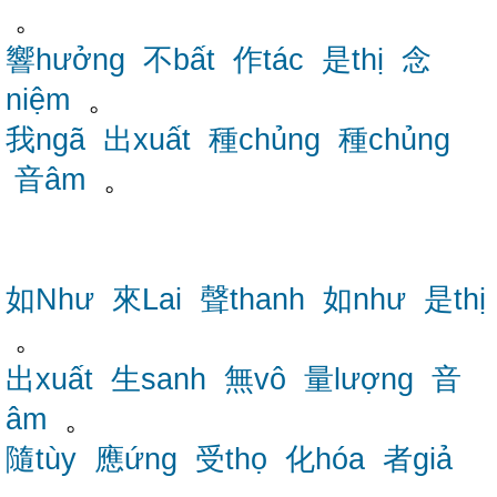
。
響hưởng
不bất
作tác
是thị
念
niệm
。
我ngã
出xuất
種chủng
種chủng
音âm
。
如Như
來Lai
聲thanh
如như
是thị
。
出xuất
生sanh
無vô
量lượng
音
âm
。
隨tùy
應ứng
受thọ
化hóa
者giả