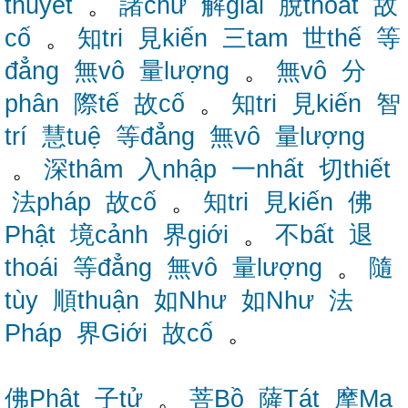
thuyết
。
諸chư
解giải
脫thoát
故
cố
。
知tri
見kiến
三tam
世thế
等
đẳng
無vô
量lượng
。
無vô
分
phân
際tế
故cố
。
知tri
見kiến
智
trí
慧tuệ
等đẳng
無vô
量lượng
。
深thâm
入nhập
一nhất
切thiết
法pháp
故cố
。
知tri
見kiến
佛
Phật
境cảnh
界giới
。
不bất
退
thoái
等đẳng
無vô
量lượng
。
隨
tùy
順thuận
如Như
如Như
法
Pháp
界Giới
故cố
。
佛Phật
子tử
。
菩Bồ
薩Tát
摩Ma