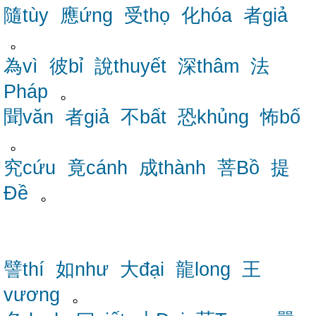
隨tùy
應ứng
受thọ
化hóa
者giả
。
為vì
彼bỉ
說thuyết
深thâm
法
Pháp
。
聞văn
者giả
不bất
恐khủng
怖bố
。
究cứu
竟cánh
成thành
菩Bồ
提
Đề
。
譬thí
如như
大đại
龍long
王
vương
。