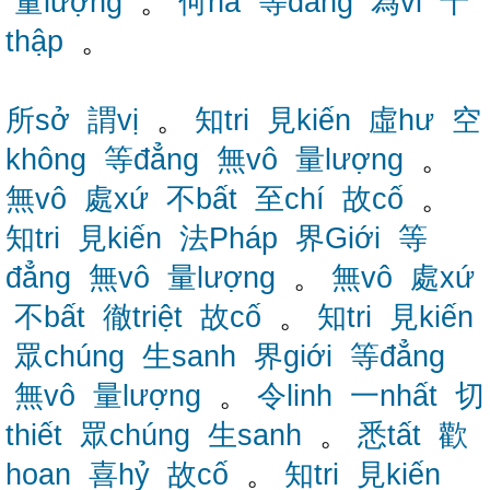
量lượng
。
何hà
等đẳng
為vi
十
thập
。
所sở
謂vị
。
知tri
見kiến
虛hư
空
không
等đẳng
無vô
量lượng
。
無vô
處xứ
不bất
至chí
故cố
。
知tri
見kiến
法Pháp
界Giới
等
đẳng
無vô
量lượng
。
無vô
處xứ
不bất
徹triệt
故cố
。
知tri
見kiến
眾chúng
生sanh
界giới
等đẳng
無vô
量lượng
。
令linh
一nhất
切
thiết
眾chúng
生sanh
。
悉tất
歡
hoan
喜hỷ
故cố
。
知tri
見kiến