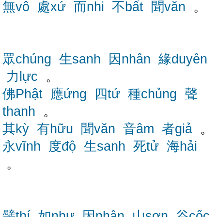
無vô
處xứ
而nhi
不bất
聞văn
。
眾chúng
生sanh
因nhân
緣duyên
力lực
。
佛Phật
應ứng
四tứ
種chủng
聲
thanh
。
其kỳ
有hữu
聞văn
音âm
者giả
。
永vĩnh
度độ
生sanh
死tử
海hải
。
譬thí
如như
因nhân
山sơn
谷cốc