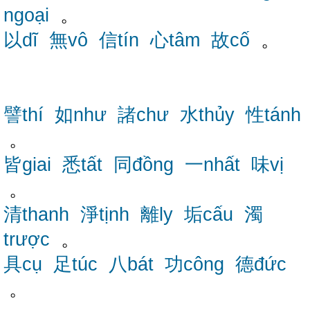
ngoại
。
以dĩ
無vô
信tín
心tâm
故cố
。
譬thí
如như
諸chư
水thủy
性tánh
。
皆giai
悉tất
同đồng
一nhất
味vị
。
清thanh
淨tịnh
離ly
垢cấu
濁
trược
。
具cụ
足túc
八bát
功công
德đức
。