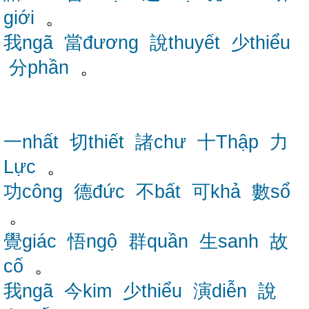
giới
。
我ngã
當đương
說thuyết
少thiểu
分phần
。
一nhất
切thiết
諸chư
十Thập
力
Lực
。
功công
德đức
不bất
可khả
數sổ
。
覺giác
悟ngộ
群quần
生sanh
故
cố
。
我ngã
今kim
少thiểu
演diễn
說