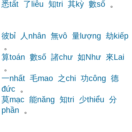
悉tất
了liễu
知tri
其kỳ
數số
。
彼bỉ
人nhân
無vô
量lượng
劫kiếp
。
算toán
數số
諸chư
如Như
來Lai
。
一nhất
毛mao
之chi
功công
德
đức
。
莫mạc
能năng
知tri
少thiểu
分
phần
。