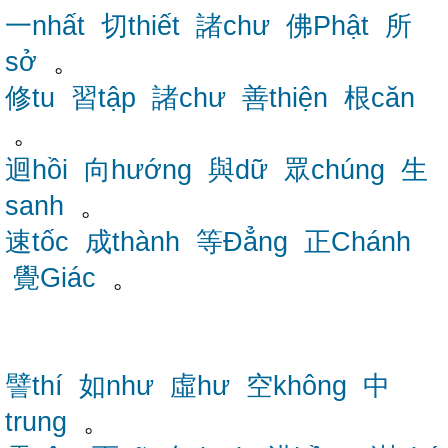
一nhất
切thiết
諸chư
佛Phật
所
sở
。
修tu
習tập
諸chư
善thiện
根căn
。
迴hồi
向hướng
與dữ
眾chúng
生
sanh
。
速tốc
成thành
等Đẳng
正Chánh
覺Giác
。
譬thí
如như
虛hư
空không
中
trung
。