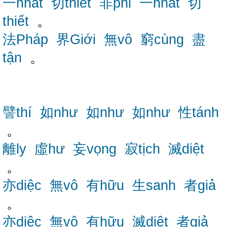
一nhất
切thiết
非phi
一nhất
切
thiết
。
法Pháp
界Giới
無vô
窮cùng
盡
tận
。
譬thí
如như
如như
如như
性tánh
。
離ly
虛hư
妄vọng
寂tịch
滅diệt
。
亦diệc
無vô
有hữu
生sanh
者giả
。
亦diệc
無vô
有hữu
滅diệt
者giả