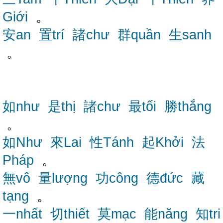
Giới
。
安an
置trí
諸chư
群quần
生sanh
。
如như
是thị
諸chư
最tối
勝thắng
。
如Như
來Lai
性Tánh
起Khởi
法
Pháp
。
無vô
量lượng
功công
德đức
藏
tạng
。
一nhất
切thiết
莫mạc
能năng
知tri