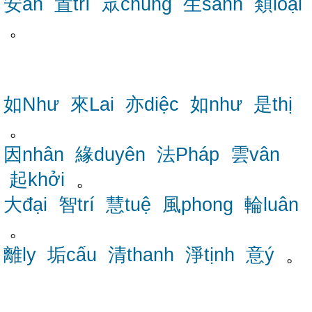
安an
置trí
眾chúng
生sanh
類loại
。
如Như
來Lai
亦diệc
如như
是thị
。
因nhân
緣duyên
法Pháp
雲vân
起khởi
。
大đại
智trí
慧tuệ
風phong
輪luân
。
離ly
垢cấu
清thanh
淨tịnh
意ý
。