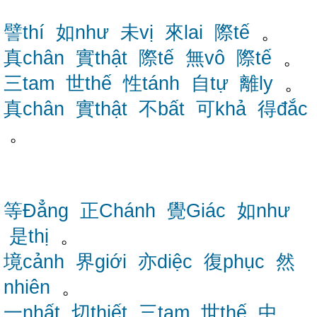
譬thí
如như
未vị
來lai
際tế
。
真chân
實thật
際tế
無vô
際tế
。
三tam
世thế
性tánh
自tự
離ly
。
真chân
實thật
不bất
可khả
得đắc
。
等Đẳng
正Chánh
覺Giác
如như
是thị
。
境cảnh
界giới
亦diệc
復phục
然
nhiên
。
一nhất
切thiết
三tam
世thế
中