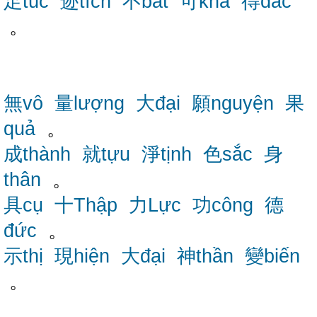
足túc
迹tích
不bất
可khả
得đắc
。
無vô
量lượng
大đại
願nguyện
果
quả
。
成thành
就tựu
淨tịnh
色sắc
身
thân
。
具cụ
十Thập
力Lực
功công
德
đức
。
示thị
現hiện
大đại
神thần
變biến
。