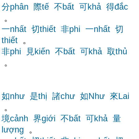
分phân
際tế
不bất
可khả
得đắc
。
一nhất
切thiết
非phi
一nhất
切
thiết
。
非phi
見kiến
不bất
可khả
取thủ
。
如như
是thị
諸chư
如Như
來Lai
。
境cảnh
界giới
不bất
可khả
量
lượng
。