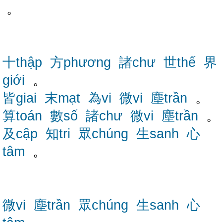
。
十thập
方phương
諸chư
世thế
界
giới
。
皆giai
末mạt
為vi
微vi
塵trần
。
算toán
數số
諸chư
微vi
塵trần
。
及cập
知tri
眾chúng
生sanh
心
tâm
。
微vi
塵trần
眾chúng
生sanh
心