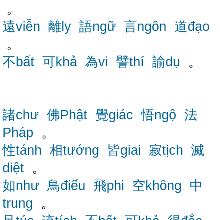
。
遠viễn
離ly
語ngữ
言ngôn
道đạo
。
不bất
可khả
為vi
譬thí
諭dụ
。
諸chư
佛Phật
覺giác
悟ngộ
法
Pháp
。
性tánh
相tướng
皆giai
寂tịch
滅
diệt
。
如như
鳥điểu
飛phi
空không
中
trung
。