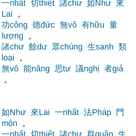
一nhất
切thiết
諸chư
如Như
來
Lai
。
功công
德đức
無vô
有hữu
量
lượng
。
諸chư
餘dư
眾chúng
生sanh
類
loại
。
無vô
能năng
思tư
議nghị
者giả
。
如Như
來Lai
一nhất
法Pháp
門
môn
。
一nhất
切thiết
諸chư
群quần
生