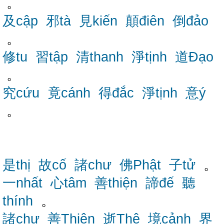
。
及cập
邪tà
見kiến
顛điên
倒đảo
。
修tu
習tập
清thanh
淨tịnh
道Đạo
。
究cứu
竟cánh
得đắc
淨tịnh
意ý
。
是thị
故cố
諸chư
佛Phật
子tử
。
一nhất
心tâm
善thiện
諦đế
聽
thính
。
諸chư
善Thiện
逝Thệ
境cảnh
界