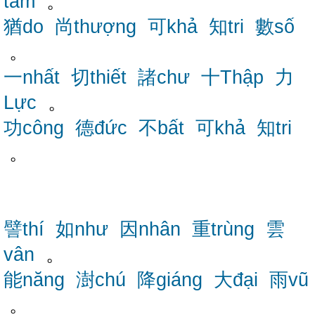
tâm
。
猶do
尚thượng
可khả
知tri
數số
。
一nhất
切thiết
諸chư
十Thập
力
Lực
。
功công
德đức
不bất
可khả
知tri
。
譬thí
如như
因nhân
重trùng
雲
vân
。
能năng
澍chú
降giáng
大đại
雨vũ
。