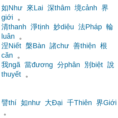
如Như
來Lai
深thâm
境cảnh
界
giới
。
清thanh
淨tịnh
妙diệu
法Pháp
輪
luân
。
涅Niết
槃Bàn
諸chư
善thiện
根
căn
。
我ngã
當đương
分phân
別biệt
說
thuyết
。
譬thí
如như
大Đại
千Thiên
界Giới
。