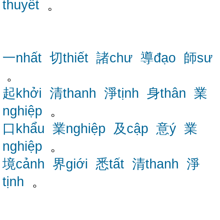
thuyết
。
一nhất
切thiết
諸chư
導đạo
師sư
。
起khởi
清thanh
淨tịnh
身thân
業
nghiệp
。
口khẩu
業nghiệp
及cập
意ý
業
nghiệp
。
境cảnh
界giới
悉tất
清thanh
淨
tịnh
。