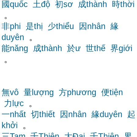
國quốc
土độ
初sơ
成thành
時thời
。
非phi
是thị
少thiểu
因nhân
緣
duyên
。
能năng
成thành
於ư
世thế
界giới
。
無vô
量lượng
方phương
便tiện
力lực
。
一nhất
切thiết
因nhân
緣duyên
起
khởi
。
三Tam
千Thiên
大Đại
千Thiên
界