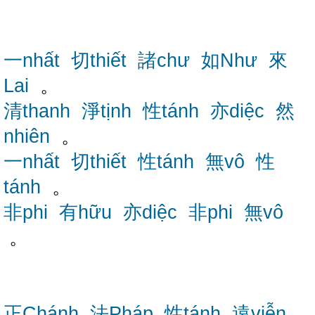
一nhất
切thiết
諸chư
如Như
來
Lai
。
清thanh
淨tịnh
性tánh
亦diệc
然
nhiên
。
一nhất
切thiết
性tánh
無vô
性
tánh
。
非phi
有hữu
亦diệc
非phi
無vô
。
正Chánh
法Pháp
性tánh
遠viễn