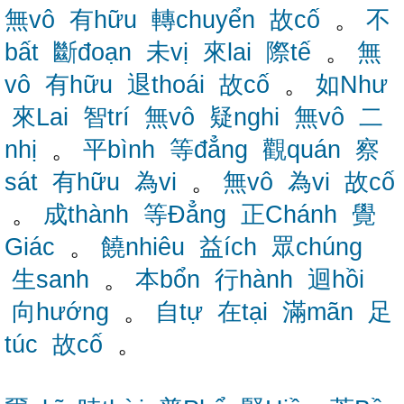
無vô
有hữu
轉chuyển
故cố
。
不
bất
斷đoạn
未vị
來lai
際tế
。
無
vô
有hữu
退thoái
故cố
。
如Như
來Lai
智trí
無vô
疑nghi
無vô
二
nhị
。
平bình
等đẳng
觀quán
察
sát
有hữu
為vi
。
無vô
為vi
故cố
。
成thành
等Đẳng
正Chánh
覺
Giác
。
饒nhiêu
益ích
眾chúng
生sanh
。
本bổn
行hành
迴hồi
向hướng
。
自tự
在tại
滿mãn
足
túc
故cố
。