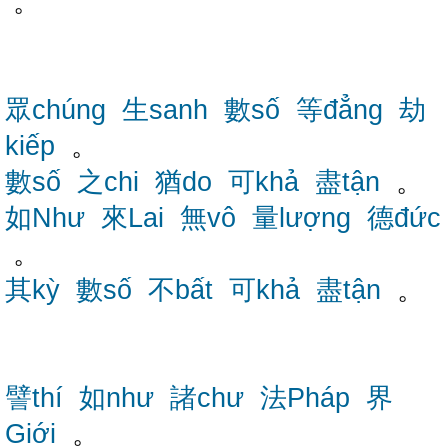
。
眾chúng
生sanh
數số
等đẳng
劫
kiếp
。
數số
之chi
猶do
可khả
盡tận
。
如Như
來Lai
無vô
量lượng
德đức
。
其kỳ
數số
不bất
可khả
盡tận
。
譬thí
如như
諸chư
法Pháp
界
Giới
。