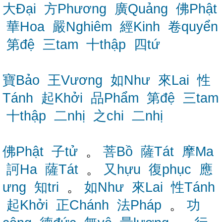
大Đại
方Phương
廣Quảng
佛Phật
華Hoa
嚴Nghiêm
經Kinh
卷quyển
第đệ
三tam
十thập
四tứ
寶Bảo
王Vương
如Như
來Lai
性
Tánh
起Khởi
品Phẩm
第đệ
三tam
十thập
二nhị
之chi
二nhị
佛Phật
子tử
。
菩Bồ
薩Tát
摩Ma
訶Ha
薩Tát
。
又hựu
復phục
應
ưng
知tri
。
如Như
來Lai
性Tánh
起Khởi
正Chánh
法Pháp
。
功