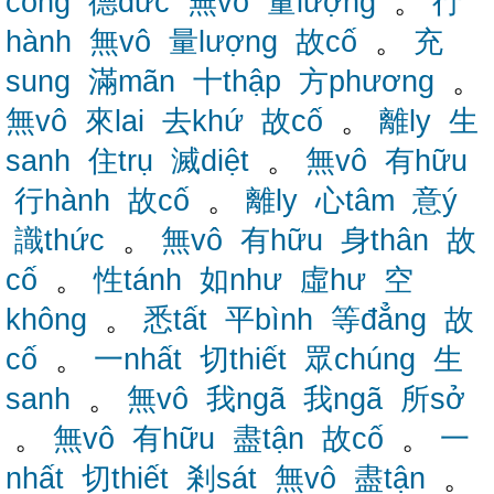
công
德đức
無vô
量lượng
。
行
hành
無vô
量lượng
故cố
。
充
sung
滿mãn
十thập
方phương
。
無vô
來lai
去khứ
故cố
。
離ly
生
sanh
住trụ
滅diệt
。
無vô
有hữu
行hành
故cố
。
離ly
心tâm
意ý
識thức
。
無vô
有hữu
身thân
故
cố
。
性tánh
如như
虛hư
空
không
。
悉tất
平bình
等đẳng
故
cố
。
一nhất
切thiết
眾chúng
生
sanh
。
無vô
我ngã
我ngã
所sở
。
無vô
有hữu
盡tận
故cố
。
一
nhất
切thiết
剎sát
無vô
盡tận
。