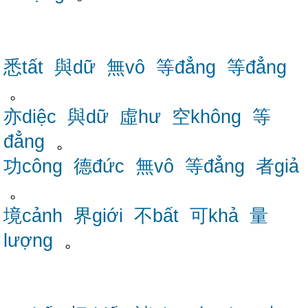
悉tất
與dữ
無vô
等đẳng
等đẳng
。
亦diệc
與dữ
虛hư
空không
等
đẳng
。
功công
德đức
無vô
等đẳng
者giả
。
境cảnh
界giới
不bất
可khả
量
lượng
。