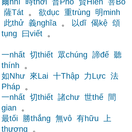
爾nhĩ
時thời
普Phổ
賢Hiền
菩Bồ
薩Tát
。
欲dục
重trùng
明minh
此thử
義nghĩa
。
以dĩ
偈kệ
頌
tụng
曰viết
。
一nhất
切thiết
眾chúng
諦đế
聽
thính
。
如Như
來Lai
十Thập
力Lực
法
Pháp
。
一nhất
切thiết
諸chư
世thế
間
gian
。
最tối
勝thắng
無vô
有hữu
上
thượng
。