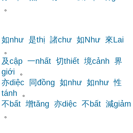
。
如như
是thị
諸chư
如Như
來Lai
。
及cập
一nhất
切thiết
境cảnh
界
giới
。
亦diệc
同đồng
如như
如như
性
tánh
。
不bất
增tăng
亦diệc
不bất
減giảm
。