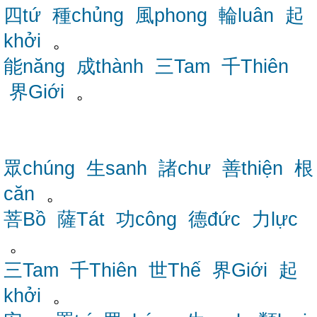
四tứ
種chủng
風phong
輪luân
起
khởi
。
能năng
成thành
三Tam
千Thiên
界Giới
。
眾chúng
生sanh
諸chư
善thiện
根
căn
。
菩Bồ
薩Tát
功công
德đức
力lực
。
三Tam
千Thiên
世Thế
界Giới
起
khởi
。