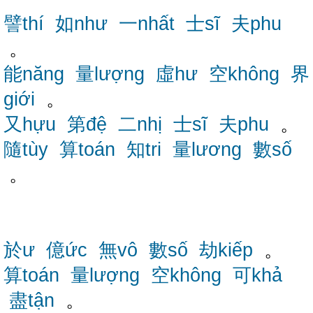
譬thí
如như
一nhất
士sĩ
夫phu
。
能năng
量lượng
虛hư
空không
界
giới
。
又hựu
第đệ
二nhị
士sĩ
夫phu
。
隨tùy
算toán
知tri
量lương
數số
。
於ư
億ức
無vô
數số
劫kiếp
。
算toán
量lượng
空không
可khả
盡tận
。