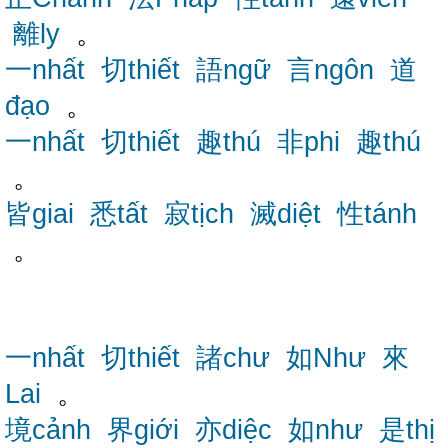
離ly
。
一nhất
切thiết
語ngữ
言ngôn
道
đạo
。
一nhất
切thiết
趣thú
非phi
趣thú
。
皆giai
悉tất
寂tịch
滅diệt
性tánh
。
一nhất
切thiết
諸chư
如Như
來
Lai
。
境cảnh
界giới
亦diệc
如như
是thị