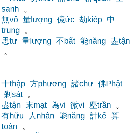
sanh
。
無vô
量lượng
億ức
劫kiếp
中
trung
。
思tư
量lượng
不bất
能năng
盡tận
。
十thập
方phương
諸chư
佛Phật
剎sát
。
盡tận
末mạt
為vi
微vi
塵trần
。
有hữu
人nhân
能năng
計kế
算
toán
。