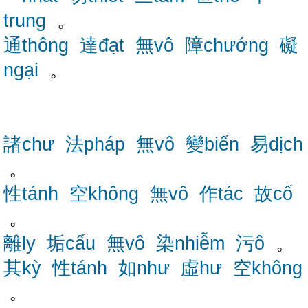
trung
。
通thông
達đạt
無vô
障chướng
礙
ngại
。
諸chư
法pháp
無vô
變biến
易dịch
。
性tánh
空không
無vô
作tác
故cố
。
離ly
垢cấu
無vô
染nhiễm
污ô
。
其kỳ
性tánh
如như
虛hư
空không
。