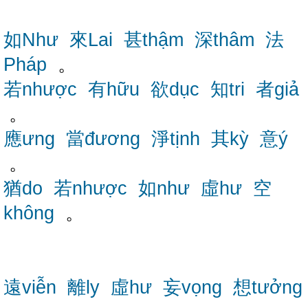
如Như
來Lai
甚thậm
深thâm
法
Pháp
。
若nhược
有hữu
欲dục
知tri
者giả
。
應ưng
當đương
淨tịnh
其kỳ
意ý
。
猶do
若nhược
如như
虛hư
空
không
。
遠viễn
離ly
虛hư
妄vọng
想tưởng