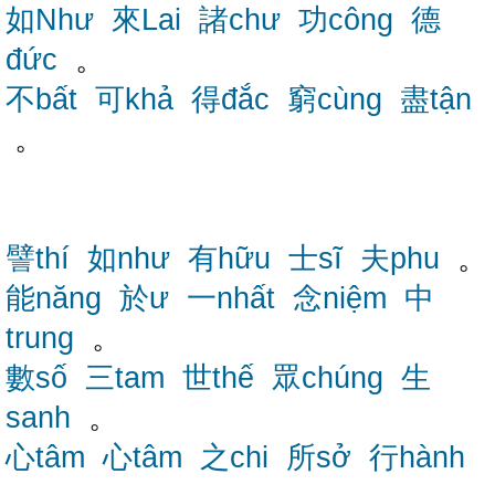
如Như
來Lai
諸chư
功công
德
đức
。
不bất
可khả
得đắc
窮cùng
盡tận
。
譬thí
如như
有hữu
士sĩ
夫phu
。
能năng
於ư
一nhất
念niệm
中
trung
。
數số
三tam
世thế
眾chúng
生
sanh
。
心tâm
心tâm
之chi
所sở
行hành