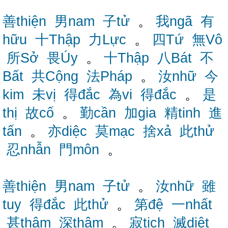
善thiện
男nam
子tử
。
我ngã
有
hữu
十Thập
力Lực
。
四Tứ
無Vô
所Sở
畏Úy
。
十Thập
八Bát
不
Bất
共Cộng
法Pháp
。
汝nhữ
今
kim
未vị
得đắc
為vi
得đắc
。
是
thị
故cố
。
勤cần
加gia
精tinh
進
tấn
。
亦diệc
莫mạc
捨xả
此thử
忍nhẫn
門môn
。
善thiện
男nam
子tử
。
汝nhữ
雖
tuy
得đắc
此thử
。
第đệ
一nhất
甚thậm
深thâm
。
寂tịch
滅diệt