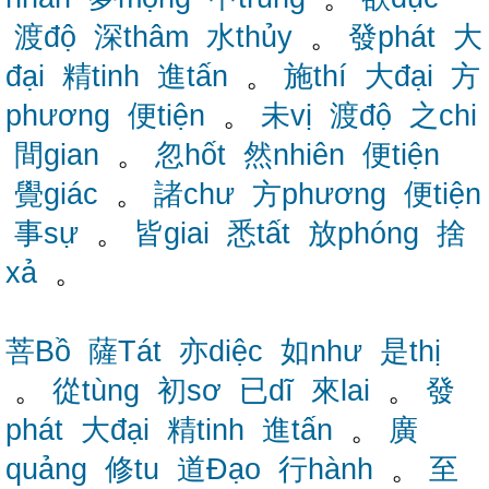
渡độ
深thâm
水thủy
。
發phát
大
đại
精tinh
進tấn
。
施thí
大đại
方
phương
便tiện
。
未vị
渡độ
之chi
間gian
。
忽hốt
然nhiên
便tiện
覺giác
。
諸chư
方phương
便tiện
事sự
。
皆giai
悉tất
放phóng
捨
xả
。
菩Bồ
薩Tát
亦diệc
如như
是thị
。
從tùng
初sơ
已dĩ
來lai
。
發
phát
大đại
精tinh
進tấn
。
廣
quảng
修tu
道Đạo
行hành
。
至