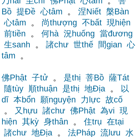
乃nãi
至chí
佛Phật
心tâm
。
菩
Bồ
提Đề
心tâm
。
涅Niết
槃Bàn
心tâm
。
尚thượng
不bất
現hiện
前tiền
。
何hà
況huống
當đương
生sanh
。
諸chư
世thế
間gian
心
tâm
。
佛Phật
子tử
。
是thị
菩Bồ
薩Tát
隨tùy
順thuận
是thị
地Địa
。
以
dĩ
本bổn
願nguyện
力lực
故cố
。
又hựu
諸chư
佛Phật
為vi
現
hiện
其kỳ
身thân
。
住trụ
在tại
諸chư
地Địa
。
法Pháp
流lưu
水