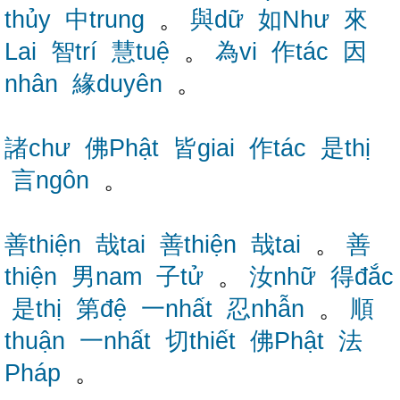
thủy
中trung
。
與dữ
如Như
來
Lai
智trí
慧tuệ
。
為vi
作tác
因
nhân
緣duyên
。
諸chư
佛Phật
皆giai
作tác
是thị
言ngôn
。
善thiện
哉tai
善thiện
哉tai
。
善
thiện
男nam
子tử
。
汝nhữ
得đắc
是thị
第đệ
一nhất
忍nhẫn
。
順
thuận
一nhất
切thiết
佛Phật
法
Pháp
。