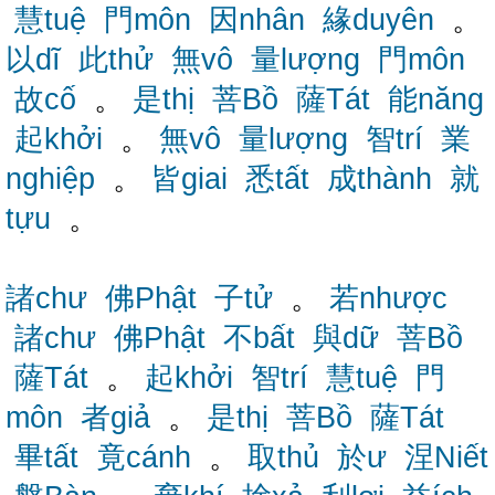
慧tuệ
門môn
因nhân
緣duyên
。
以dĩ
此thử
無vô
量lượng
門môn
故cố
。
是thị
菩Bồ
薩Tát
能năng
起khởi
。
無vô
量lượng
智trí
業
nghiệp
。
皆giai
悉tất
成thành
就
tựu
。
諸chư
佛Phật
子tử
。
若nhược
諸chư
佛Phật
不bất
與dữ
菩Bồ
薩Tát
。
起khởi
智trí
慧tuệ
門
môn
者giả
。
是thị
菩Bồ
薩Tát
畢tất
竟cánh
。
取thủ
於ư
涅Niết