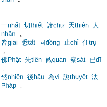
一nhất
切thiết
諸chư
天thiên
人
nhân
。
皆giai
悉tất
同đồng
止chỉ
住trụ
。
佛Phật
先tiên
觀quán
察sát
已dĩ
。
然nhiên
後hậu
為vi
說thuyết
法
Pháp
。