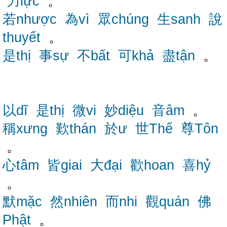
力lực
。
若nhược
為vì
眾chúng
生sanh
說
thuyết
。
是thị
事sự
不bất
可khả
盡tận
。
以dĩ
是thị
微vi
妙diệu
音âm
。
稱xưng
歎thán
於ư
世Thế
尊Tôn
。
心tâm
皆giai
大đại
歡hoan
喜hỷ
。
默mặc
然nhiên
而nhi
觀quán
佛
Phật
。