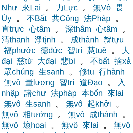
Như
來Lai
。
力Lực
。
無Vô
畏
Úy
。
不Bất
共Cộng
法Pháp
。
直trực
心tâm
。
深thâm
心tâm
。
清thanh
淨tịnh
。
成thành
就tựu
福phước
德đức
智trí
慧tuệ
。
大
đại
慈từ
大đại
悲bi
。
不bất
捨xả
眾chúng
生sanh
。
修tu
行hành
無vô
量lượng
智trí
道Đạo
。
入
nhập
諸chư
法pháp
本bổn
來lai
無vô
生sanh
。
無vô
起khởi
。
無vô
相tướng
。
無vô
成thành
。
無vô
壞hoại
。
無vô
來lai
。
無vô