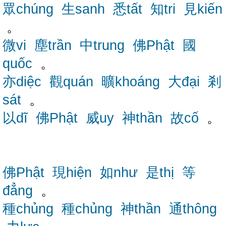
眾chúng
生sanh
悉tất
知tri
見kiến
。
微vi
塵trần
中trung
佛Phật
國
quốc
。
亦diệc
觀quán
曠khoáng
大đại
剎
sát
。
以dĩ
佛Phật
威uy
神thần
故cố
。
佛Phật
現hiện
如như
是thị
等
đẳng
。
種chủng
種chủng
神thần
通thông