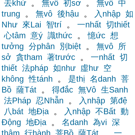
去khứ
。
無vô
初sơ
。
無vô
中
trung
。
無vô
後hậu
。
入nhập
如
Như
來Lai
智trí
。
一nhất
切thiết
心tâm
意ý
識thức
。
憶ức
想
tưởng
分phân
別biệt
。
無vô
所
sở
貪tham
著trước
。
一nhất
切
thiết
法pháp
如như
虛hư
空
không
性tánh
。
是thị
名danh
菩
Bồ
薩Tát
。
得đắc
無Vô
生Sanh
法Pháp
忍Nhẫn
。
入nhập
第đệ
八bát
地Địa
。
入nhập
不Bất
動
Động
地Địa
。
名danh
為vi
深
thâm
行hành
菩Bồ
薩Tát
。
一