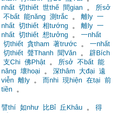
nhất
切thiết
世thế
間gian
。
所sở
不bất
能năng
測trắc
。
離ly
一
nhất
切thiết
相tướng
。
離ly
一
nhất
切thiết
想tưởng
。
一nhất
切thiết
貪tham
著trước
。
一nhất
切thiết
聲Thanh
聞Văn
。
辟Bích
支Chi
佛Phật
。
所sở
不bất
能
năng
壞hoại
。
深thâm
大đại
遠
viễn
離ly
。
而nhi
現hiện
在tại
前
tiền
。
譬thí
如như
比Bỉ
丘Khâu
。
得