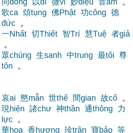
同đồng
以dĩ
微vi
妙diệu
音âm
。
歌ca
頌tụng
佛Phật
功công
德
đức
。
一Nhất
切Thiết
智Trí
慧Tuệ
者giả
。
眾chúng
生sanh
中trung
最tối
尊
tôn
。
哀ai
愍mẫn
世thế
間gian
故cố
。
現hiện
諸chư
神thần
通thông
力
lực
。
華hoa
香hương
珍trân
寶bảo
等