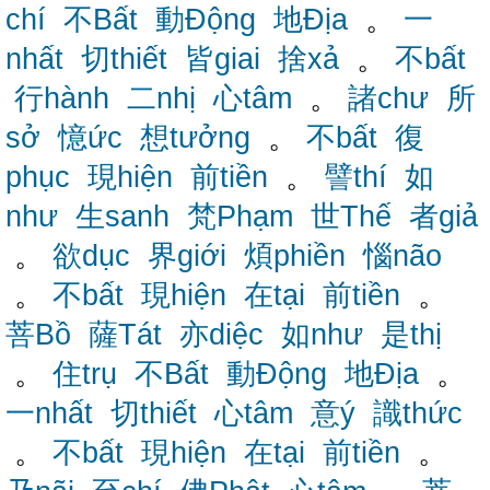
chí
不Bất
動Động
地Địa
。
一
nhất
切thiết
皆giai
捨xả
。
不bất
行hành
二nhị
心tâm
。
諸chư
所
sở
憶ức
想tưởng
。
不bất
復
phục
現hiện
前tiền
。
譬thí
如
như
生sanh
梵Phạm
世Thế
者giả
。
欲dục
界giới
煩phiền
惱não
。
不bất
現hiện
在tại
前tiền
。
菩Bồ
薩Tát
亦diệc
如như
是thị
。
住trụ
不Bất
動Động
地Địa
。
一nhất
切thiết
心tâm
意ý
識thức
。
不bất
現hiện
在tại
前tiền
。