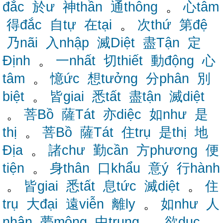
đắc
於ư
神thần
通thông
。
心tâm
得đắc
自tự
在tại
。
次thứ
第đệ
乃nãi
入nhập
滅Diệt
盡Tận
定
Định
。
一nhất
切thiết
動động
心
tâm
。
憶ức
想tưởng
分phân
別
biệt
。
皆giai
悉tất
盡tận
滅diệt
。
菩Bồ
薩Tát
亦diệc
如như
是
thị
。
菩Bồ
薩Tát
住trụ
是thị
地
Địa
。
諸chư
勤cần
方phương
便
tiện
。
身thân
口khẩu
意ý
行hành
。
皆giai
悉tất
息tức
滅diệt
。
住
trụ
大đại
遠viễn
離ly
。
如như
人
nhân
夢mộng
中trung
。
欲dục