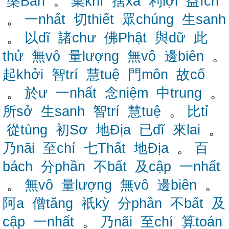
槃Bàn
。
棄khí
捨xả
利lợi
益ích
。
一nhất
切thiết
眾chúng
生sanh
。
以dĩ
諸chư
佛Phật
與dữ
此
thử
無vô
量lượng
無vô
邊biên
。
起khởi
智trí
慧tuệ
門môn
故cố
。
於ư
一nhất
念niệm
中trung
。
所sở
生sanh
智trí
慧tuệ
。
比tỉ
從tùng
初Sơ
地Địa
已dĩ
來lai
。
乃nãi
至chí
七Thất
地Địa
。
百
bách
分phần
不bất
及cập
一nhất
。
無vô
量lượng
無vô
邊biên
。
阿a
僧tăng
祇kỳ
分phần
不bất
及
cập
一nhất
。
乃nãi
至chí
算toán