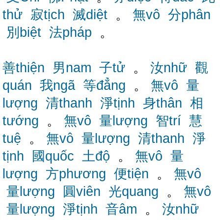
thử
寂tịch
滅diệt
。
無vô
分phân
別biệt
法pháp
。
善thiện
男nam
子tử
。
汝nhữ
觀
quán
我ngã
等đẳng
。
無vô
量
lượng
清thanh
淨tịnh
身thân
相
tướng
。
無vô
量lượng
智trí
慧
tuệ
。
無vô
量lượng
清thanh
淨
tịnh
國quốc
土độ
。
無vô
量
lượng
方phương
便tiện
。
無vô
量lượng
圓viên
光quang
。
無vô
量lượng
淨tịnh
音âm
。
汝nhữ