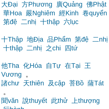
大Đại
方Phương
廣Quảng
佛Phật
華Hoa
嚴Nghiêm
經Kinh
卷quyển
第đệ
二nhị
十thập
六lục
十Thập
地Địa
品Phẩm
第đệ
二nhị
十thập
二nhị
之chi
四tứ
他Tha
化Hóa
自Tự
在Tại
王
Vương
。
諸chư
天thiên
及cập
菩Bồ
薩Tát
。
聞văn
說thuyết
此thử
上thượng