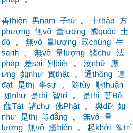
善thiện
男nam
子tử
。
十thập
方
phương
無vô
量lượng
國quốc
土
độ
。
無vô
量lượng
眾chúng
生
sanh
。
無vô
量lượng
諸chư
法
pháp
差sai
別biệt
。
汝nhữ
應
ưng
如như
實thật
。
通thông
達
đạt
是thị
事sự
。
隨tùy
順thuận
如như
是thị
智trí
。
是thị
菩Bồ
薩Tát
諸chư
佛Phật
。
與dữ
如
như
是thị
等đẳng
。
無vô
量
lượng
無vô
邊biên
。
起khởi
智trí