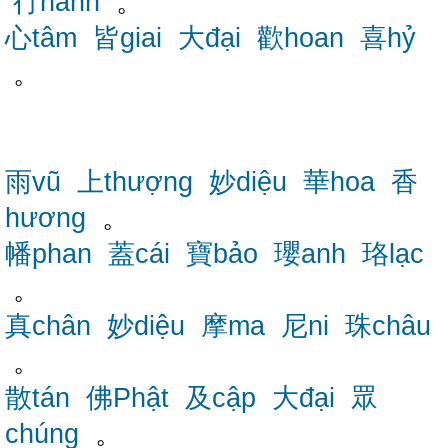
行hành
。
心tâm
皆giai
大đại
歡hoan
喜hỷ
。
雨vũ
上thượng
妙diệu
華hoa
香
hương
。
幡phan
蓋cái
寶bảo
瓔anh
珞lạc
。
真chân
妙diệu
摩ma
尼ni
珠châu
。
散tán
佛Phật
及cập
大đại
眾
chúng
。