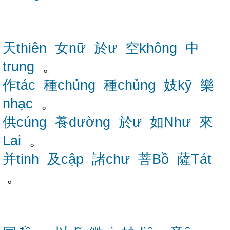
天thiên
女nữ
於ư
空không
中
trung
。
作tác
種chủng
種chủng
妓kỹ
樂
nhạc
。
供cúng
養dường
於ư
如Như
來
Lai
。
并tinh
及cập
諸chư
菩Bồ
薩Tát
。