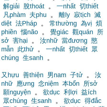
解giải
脫thoát
。
一nhất
切thiết
凡phàm
夫phu
。
離ly
寂tịch
滅
diệt
法Pháp
。
常thường
為vị
煩
phiền
惱não
。
覺giác
觀quán
所
sở
害hại
。
汝nhữ
當đương
愍
mẫn
此thử
。
一nhất
切thiết
眾
chúng
生sanh
。
又hựu
善thiện
男nam
子tử
。
汝
nhữ
應ưng
念niệm
本bổn
所sở
願nguyện
。
欲dục
利lợi
益ích
眾chúng
生sanh
。
欲dục
得đắc