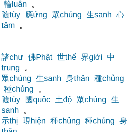
輪luân
。
隨tùy
應ứng
眾chúng
生sanh
心
tâm
。
諸chư
佛Phật
世thế
界giới
中
trung
。
眾chúng
生sanh
身thân
種chủng
種chủng
。
隨tùy
國quốc
土độ
眾chúng
生
sanh
。
示thị
現hiện
種chủng
種chủng
身
thân
。