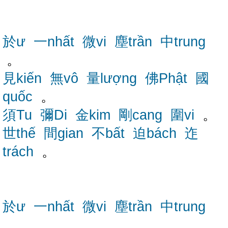
於ư
一nhất
微vi
塵trần
中trung
。
見kiến
無vô
量lượng
佛Phật
國
quốc
。
須Tu
彌Di
金kim
剛cang
圍vi
。
世thế
間gian
不bất
迫bách
迮
trách
。
於ư
一nhất
微vi
塵trần
中trung
。