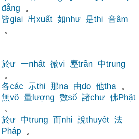
đẳng
。
皆giai
出xuất
如như
是thị
音âm
。
於ư
一nhất
微vi
塵trần
中trung
。
各các
示thị
那na
由do
他tha
。
無vô
量lượng
數số
諸chư
佛Phật
。
於ư
中trung
而nhi
說thuyết
法
Pháp
。