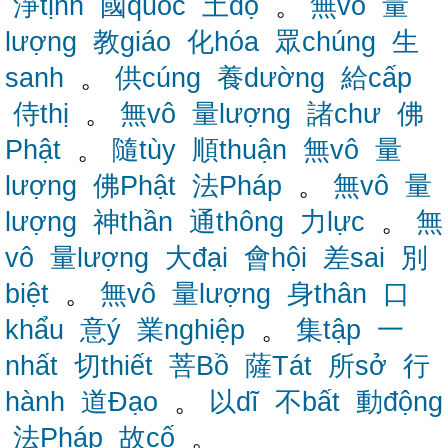
淨tịnh
國quốc
土độ
。
無vô
量
lượng
教giáo
化hóa
眾chúng
生
sanh
。
供cúng
養dường
給cấp
侍thị
。
無vô
量lượng
諸chư
佛
Phật
。
隨tùy
順thuận
無vô
量
lượng
佛Phật
法Pháp
。
無vô
量
lượng
神thần
通thông
力lực
。
無
vô
量lượng
大đại
會hội
差sai
別
biệt
。
無vô
量lượng
身thân
口
khẩu
意ý
業nghiệp
。
集tập
一
nhất
切thiết
菩Bồ
薩Tát
所sở
行
hành
道Đạo
。
以dĩ
不bất
動động
法Pháp
故cố
。