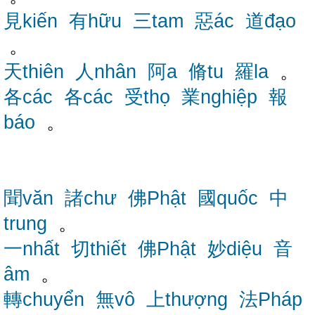
見kiến
有hữu
三tam
惡ác
道đạo
。
天thiên
人nhân
阿a
脩tu
羅la
。
各các
各các
受thọ
業nghiệp
報
báo
。
聞văn
諸chư
佛Phật
國quốc
中
trung
。
一nhất
切thiết
佛Phật
妙diệu
音
âm
。
轉chuyển
無vô
上thượng
法Pháp