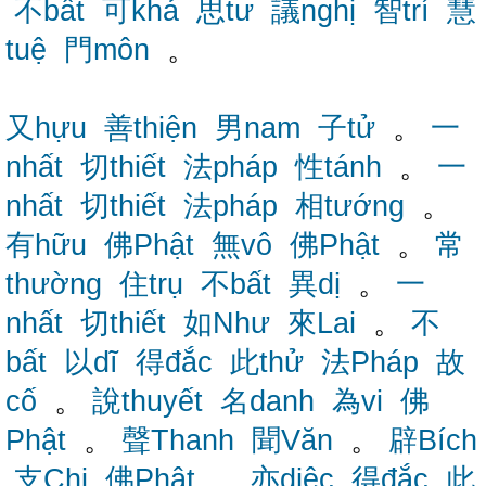
不bất
可khả
思tư
議nghị
智trí
慧
tuệ
門môn
。
又hựu
善thiện
男nam
子tử
。
一
nhất
切thiết
法pháp
性tánh
。
一
nhất
切thiết
法pháp
相tướng
。
有hữu
佛Phật
無vô
佛Phật
。
常
thường
住trụ
不bất
異dị
。
一
nhất
切thiết
如Như
來Lai
。
不
bất
以dĩ
得đắc
此thử
法Pháp
故
cố
。
說thuyết
名danh
為vi
佛
Phật
。
聲Thanh
聞Văn
。
辟Bích
支Chi
佛Phật
。
亦diệc
得đắc
此