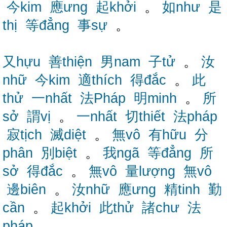
今kim
應ưng
起khởi
。
如như
是
thị
等đẳng
事sự
。
又hựu
善thiện
男nam
子tử
。
汝
nhữ
今kim
適thích
得đắc
。
此
thử
一nhất
法Pháp
明minh
。
所
sở
謂vị
。
一nhất
切thiết
法pháp
寂tịch
滅diệt
。
無vô
有hữu
分
phân
別biệt
。
我ngã
等đẳng
所
sở
得đắc
。
無vô
量lượng
無vô
邊biên
。
汝nhữ
應ưng
精tinh
勤
cần
。
起khởi
此thử
諸chư
法
pháp
。