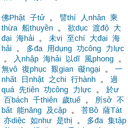
佛Phật
子tử
。
譬thí
人nhân
乘
thừa
船thuyền
。
欲dục
渡độ
大
đại
海hải
。
未vị
至chí
大đại
海
hải
。
多đa
用dụng
功công
力lực
。
入nhập
海hải
以dĩ
風phong
。
無vô
復phục
艱gian
礙ngại
。
一
nhất
日nhật
之chi
行hành
。
過
quá
先tiên
功công
力lực
。
於ư
百bách
千thiên
歲tuế
。
所sở
不
bất
能năng
及cập
。
菩Bồ
薩Tát
亦diệc
如như
是thị
。
多đa
集tập