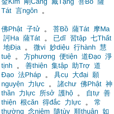
金Kim
剛Cang
藏Tạng
菩Bồ
薩
Tát
言ngôn
。
佛Phật
子tử
。
菩Bồ
薩Tát
摩Ma
訶Ha
薩Tát
。
已dĩ
習tập
七Thất
地Địa
。
微vi
妙diệu
行hành
慧
tuệ
。
方phương
便tiện
道Đạo
淨
tịnh
。
善thiện
集tập
助Trợ
道
Đạo
法Pháp
。
具cụ
大đại
願
nguyện
力lực
。
諸chư
佛Phật
神
thần
力lực
所sở
護hộ
。
自tự
善
thiện
根căn
得đắc
力lực
。
常
thường
念niệm
隨tùy
順thuận
如