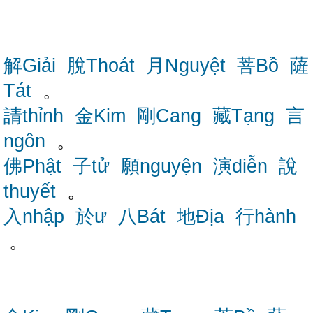
解Giải
脫Thoát
月Nguyệt
菩Bồ
薩
Tát
。
請thỉnh
金Kim
剛Cang
藏Tạng
言
ngôn
。
佛Phật
子tử
願nguyện
演diễn
說
thuyết
。
入nhập
於ư
八Bát
地Địa
行hành
。