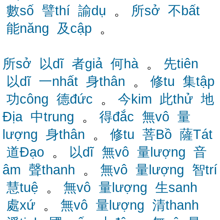
數số
譬thí
諭dụ
。
所sở
不bất
能năng
及cập
。
所sở
以dĩ
者giả
何hà
。
先tiên
以dĩ
一nhất
身thân
。
修tu
集tập
功công
德đức
。
今kim
此thử
地
Địa
中trung
。
得đắc
無vô
量
lượng
身thân
。
修tu
菩Bồ
薩Tát
道Đạo
。
以dĩ
無vô
量lượng
音
âm
聲thanh
。
無vô
量lượng
智trí
慧tuệ
。
無vô
量lượng
生sanh
處xứ
。
無vô
量lượng
清thanh