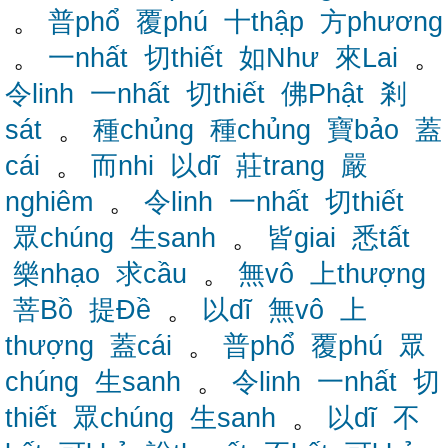
。
普phổ
覆phú
十thập
方phương
。
一nhất
切thiết
如Như
來Lai
。
令linh
一nhất
切thiết
佛Phật
剎
sát
。
種chủng
種chủng
寶bảo
蓋
cái
。
而nhi
以dĩ
莊trang
嚴
nghiêm
。
令linh
一nhất
切thiết
眾chúng
生sanh
。
皆giai
悉tất
樂nhạo
求cầu
。
無vô
上thượng
菩Bồ
提Đề
。
以dĩ
無vô
上
thượng
蓋cái
。
普phổ
覆phú
眾
chúng
生sanh
。
令linh
一nhất
切
thiết
眾chúng
生sanh
。
以dĩ
不