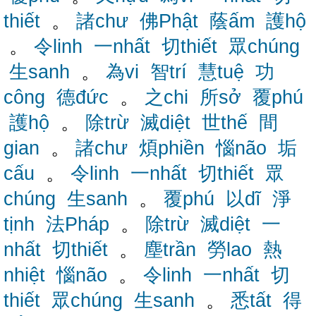
thiết
。
諸chư
佛Phật
蔭ấm
護hộ
。
令linh
一nhất
切thiết
眾chúng
生sanh
。
為vi
智trí
慧tuệ
功
công
德đức
。
之chi
所sở
覆phú
護hộ
。
除trừ
滅diệt
世thế
間
gian
。
諸chư
煩phiền
惱não
垢
cấu
。
令linh
一nhất
切thiết
眾
chúng
生sanh
。
覆phú
以dĩ
淨
tịnh
法Pháp
。
除trừ
滅diệt
一
nhất
切thiết
。
塵trần
勞lao
熱
nhiệt
惱não
。
令linh
一nhất
切
thiết
眾chúng
生sanh
。
悉tất
得