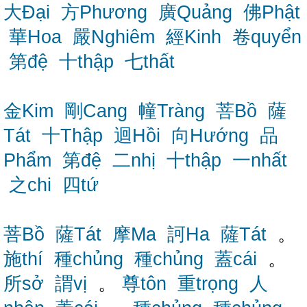
大Đại
方Phương
廣Quảng
佛Phật
華Hoa
嚴Nghiêm
經Kinh
卷quyển
第đệ
十thập
七thất
金Kim
剛Cang
幢Tràng
菩Bồ
薩
Tát
十Thập
迴Hồi
向Hướng
品
Phẩm
第đệ
二nhị
十thập
一nhất
之chi
四tứ
菩Bồ
薩Tát
摩Ma
訶Ha
薩Tát
。
施thí
種chủng
種chủng
蓋cái
。
所sở
謂vị
。
尊tôn
重trọng
人