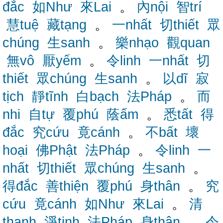
đắc
如Như
來Lai
。
內nội
智trí
慧tuệ
藏tạng
。
一nhất
切thiết
眾
chúng
生sanh
。
樂nhạo
觀quan
無vô
厭yếm
。
令linh
一nhất
切
thiết
眾chúng
生sanh
。
以dĩ
寂
tịch
靜tĩnh
白bạch
法Pháp
。
而
nhi
自tự
覆phú
蔭ấm
。
悉tất
得
đắc
究cứu
竟cánh
。
不bất
壞
hoại
佛Phật
法Pháp
。
令linh
一
nhất
切thiết
眾chúng
生sanh
。
得đắc
善thiện
覆phú
身thân
。
究
cứu
竟cánh
如Như
來Lai
。
清
thanh
淨tịnh
法Pháp
身thân
。
令