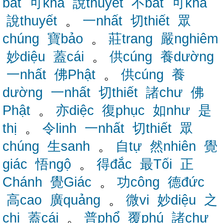
bất
可khả
說thuyết
不bất
可khả
說thuyết
。
一nhất
切thiết
眾
chúng
寶bảo
。
莊trang
嚴nghiêm
妙diệu
蓋cái
。
供cúng
養dường
一nhất
佛Phật
。
供cúng
養
dường
一nhất
切thiết
諸chư
佛
Phật
。
亦diệc
復phục
如như
是
thị
。
令linh
一nhất
切thiết
眾
chúng
生sanh
。
自tự
然nhiên
覺
giác
悟ngộ
。
得đắc
最Tối
正
Chánh
覺Giác
。
功công
德đức
高cao
廣quảng
。
微vi
妙diệu
之
chi
蓋cái
。
普phổ
覆phú
諸chư