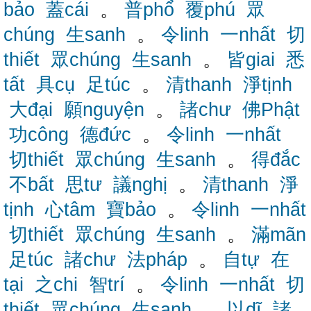
bảo
蓋cái
。
普phổ
覆phú
眾
chúng
生sanh
。
令linh
一nhất
切
thiết
眾chúng
生sanh
。
皆giai
悉
tất
具cụ
足túc
。
清thanh
淨tịnh
大đại
願nguyện
。
諸chư
佛Phật
功công
德đức
。
令linh
一nhất
切thiết
眾chúng
生sanh
。
得đắc
不bất
思tư
議nghị
。
清thanh
淨
tịnh
心tâm
寶bảo
。
令linh
一nhất
切thiết
眾chúng
生sanh
。
滿mãn
足túc
諸chư
法pháp
。
自tự
在
tại
之chi
智trí
。
令linh
一nhất
切
thiết
眾chúng
生sanh
。
以dĩ
諸