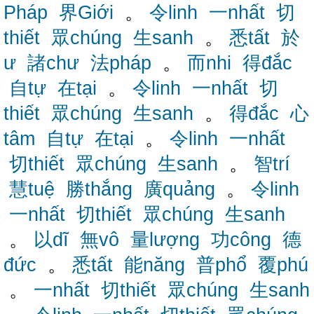
Pháp
界Giới
。
令linh
一nhất
切
thiết
眾chúng
生sanh
。
悉tất
於
ư
諸chư
法pháp
。
而nhi
得đắc
自tự
在tại
。
令linh
一nhất
切
thiết
眾chúng
生sanh
。
得đắc
心
tâm
自tự
在tại
。
令linh
一nhất
切thiết
眾chúng
生sanh
。
智trí
慧tuệ
勝thắng
廣quảng
。
令linh
一nhất
切thiết
眾chúng
生sanh
。
以dĩ
無vô
量lượng
功công
德
đức
。
悉tất
能năng
普phổ
覆phú
。
一nhất
切thiết
眾chúng
生sanh