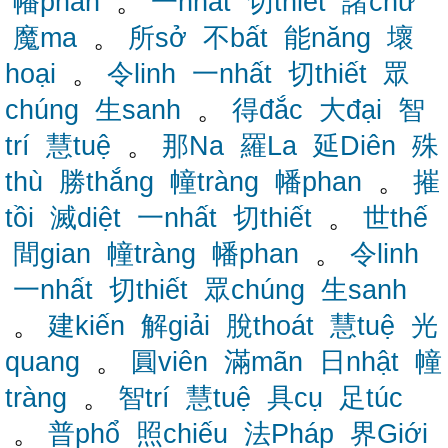
幡phan
。
一nhất
切thiết
諸chư
魔ma
。
所sở
不bất
能năng
壞
hoại
。
令linh
一nhất
切thiết
眾
chúng
生sanh
。
得đắc
大đại
智
trí
慧tuệ
。
那Na
羅La
延Diên
殊
thù
勝thắng
幢tràng
幡phan
。
摧
tồi
滅diệt
一nhất
切thiết
。
世thế
間gian
幢tràng
幡phan
。
令linh
一nhất
切thiết
眾chúng
生sanh
。
建kiến
解giải
脫thoát
慧tuệ
光
quang
。
圓viên
滿mãn
日nhật
幢
tràng
。
智trí
慧tuệ
具cụ
足túc
。
普phổ
照chiếu
法Pháp
界Giới