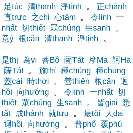
足túc
清thanh
淨tịnh
。
正chánh
直trực
之chi
心tâm
。
令linh
一
nhất
切thiết
眾chúng
生sanh
。
意ý
根căn
清thanh
淨tịnh
。
是thị
為vi
菩Bồ
薩Tát
摩Ma
訶Ha
薩Tát
。
施thí
種chủng
種chủng
蓋cái
時thời
。
善thiện
根căn
迴
hồi
向hướng
。
令linh
一nhất
切
thiết
眾chúng
生sanh
。
皆giai
悉
tất
成thành
就tựu
。
最tối
大đại
迴hồi
向hướng
。
普phổ
覆phú