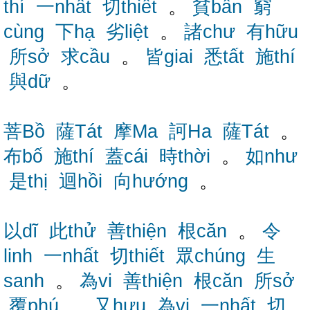
thí
一nhất
切thiết
。
貧bần
窮
cùng
下hạ
劣liệt
。
諸chư
有hữu
所sở
求cầu
。
皆giai
悉tất
施thí
與dữ
。
菩Bồ
薩Tát
摩Ma
訶Ha
薩Tát
。
布bố
施thí
蓋cái
時thời
。
如như
是thị
迴hồi
向hướng
。
以dĩ
此thử
善thiện
根căn
。
令
linh
一nhất
切thiết
眾chúng
生
sanh
。
為vi
善thiện
根căn
所sở
覆phú
。
又hựu
為vi
一nhất
切