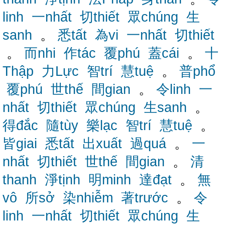
linh
一nhất
切thiết
眾chúng
生
sanh
。
悉tất
為vi
一nhất
切thiết
。
而nhi
作tác
覆phú
蓋cái
。
十
Thập
力Lực
智trí
慧tuệ
。
普phổ
覆phú
世thế
間gian
。
令linh
一
nhất
切thiết
眾chúng
生sanh
。
得đắc
隨tùy
樂lạc
智trí
慧tuệ
。
皆giai
悉tất
出xuất
過quá
。
一
nhất
切thiết
世thế
間gian
。
清
thanh
淨tịnh
明minh
達đạt
。
無
vô
所sở
染nhiễm
著trước
。
令
linh
一nhất
切thiết
眾chúng
生