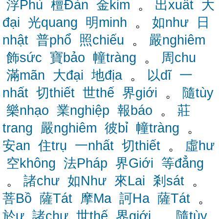
浮Phù
檀Đàn
金kim
。
出xuất
大
đại
光quang
明minh
。
如như
日
nhật
普phổ
照chiếu
。
嚴nghiêm
飾sức
寶bảo
幢tràng
。
周chu
滿mãn
大đại
地địa
。
以dĩ
一
nhất
切thiết
世thế
界giới
。
隨tùy
樂nhạo
業nghiệp
報báo
。
莊
trang
嚴nghiêm
彼bỉ
幢tràng
。
安an
住trụ
一nhất
切thiết
。
虛hư
空không
法Pháp
界Giới
等đẳng
。
諸chư
如Như
來Lai
剎sát
。
菩Bồ
薩Tát
摩Ma
訶Ha
薩Tát
。
於ư
諸chư
世thế
界giới
。
隨tùy