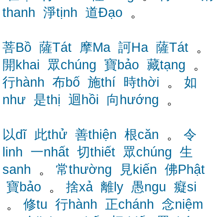
thanh
淨tịnh
道Đạo
。
菩Bồ
薩Tát
摩Ma
訶Ha
薩Tát
。
開khai
眾chúng
寶bảo
藏tạng
。
行hành
布bố
施thí
時thời
。
如
như
是thị
迴hồi
向hướng
。
以dĩ
此thử
善thiện
根căn
。
令
linh
一nhất
切thiết
眾chúng
生
sanh
。
常thường
見kiến
佛Phật
寶bảo
。
捨xả
離ly
愚ngu
癡si
。
修tu
行hành
正chánh
念niệm