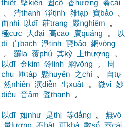
thiết
堅kiên
固cố
香hương
蓋cái
。
清thanh
淨tịnh
雜tạp
寶bảo
。
而nhi
以dĩ
莊trang
嚴nghiêm
。
極cực
大đại
高cao
廣quảng
。
以
dĩ
白bạch
淨tịnh
寶bảo
網võng
。
羅la
覆phú
其kỳ
上thượng
。
以dĩ
金kim
鈴linh
網võng
。
周
chu
匝táp
懸huyền
之chi
。
自tự
然nhiên
演diễn
出xuất
。
微vi
妙
diệu
音âm
聲thanh
。
以dĩ
如như
是thị
等đẳng
。
無vô
量lượng
不bất
可khả
數sổ
蓋cái