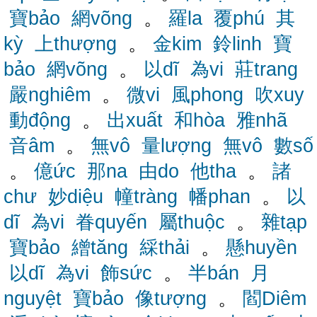
寶bảo
網võng
。
羅la
覆phú
其
kỳ
上thượng
。
金kim
鈴linh
寶
bảo
網võng
。
以dĩ
為vi
莊trang
嚴nghiêm
。
微vi
風phong
吹xuy
動động
。
出xuất
和hòa
雅nhã
音âm
。
無vô
量lượng
無vô
數số
。
億ức
那na
由do
他tha
。
諸
chư
妙diệu
幢tràng
幡phan
。
以
dĩ
為vi
眷quyến
屬thuộc
。
雜tạp
寶bảo
繒tăng
綵thải
。
懸huyền
以dĩ
為vi
飾sức
。
半bán
月
nguyệt
寶bảo
像tượng
。
閻Diêm