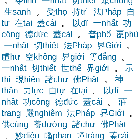
。
令linh
一nhất
切thiết
眾chúng
生sanh
。
受thọ
持trì
法Pháp
自
tự
在tại
蓋cái
。
以dĩ
一nhất
功
công
德đức
蓋cái
。
普phổ
覆phú
一nhất
切thiết
法Pháp
界Giới
。
虛hư
空không
界giới
等đẳng
。
一nhất
切thiết
世thế
界giới
。
示
thị
現hiện
諸chư
佛Phật
。
神
thần
力lực
自tự
在tại
。
以dĩ
一
nhất
功công
德đức
蓋cái
。
莊
trang
嚴nghiêm
法Pháp
界Giới
。
供cúng
養dường
諸chư
佛Phật
。
妙diệu
幡phan
幢tràng
蓋cái