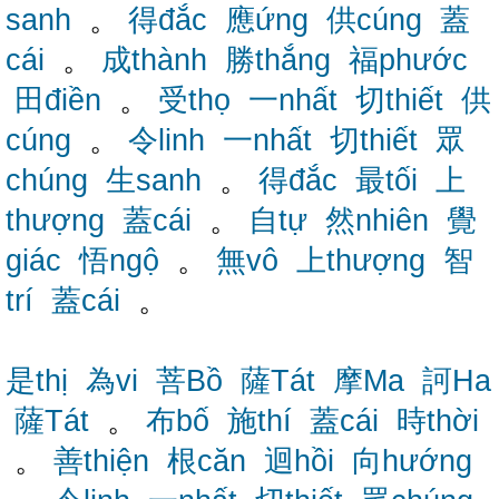
sanh
。
得đắc
應ứng
供cúng
蓋
cái
。
成thành
勝thắng
福phước
田điền
。
受thọ
一nhất
切thiết
供
cúng
。
令linh
一nhất
切thiết
眾
chúng
生sanh
。
得đắc
最tối
上
thượng
蓋cái
。
自tự
然nhiên
覺
giác
悟ngộ
。
無vô
上thượng
智
trí
蓋cái
。
是thị
為vi
菩Bồ
薩Tát
摩Ma
訶Ha
薩Tát
。
布bố
施thí
蓋cái
時thời
。
善thiện
根căn
迴hồi
向hướng