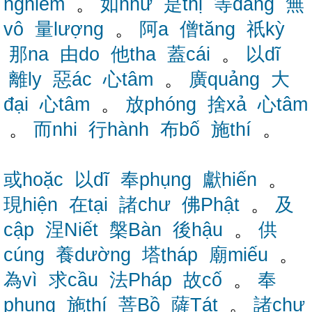
nghiêm
。
如như
是thị
等đẳng
無
vô
量lượng
。
阿a
僧tăng
祇kỳ
那na
由do
他tha
蓋cái
。
以dĩ
離ly
惡ác
心tâm
。
廣quảng
大
đại
心tâm
。
放phóng
捨xả
心tâm
。
而nhi
行hành
布bố
施thí
。
或hoặc
以dĩ
奉phụng
獻hiến
。
現hiện
在tại
諸chư
佛Phật
。
及
cập
涅Niết
槃Bàn
後hậu
。
供
cúng
養dường
塔tháp
廟miếu
。
為vì
求cầu
法Pháp
故cố
。
奉
phụng
施thí
菩Bồ
薩Tát
。
諸chư