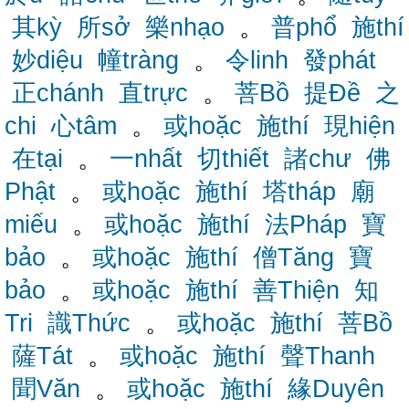
其kỳ
所sở
樂nhạo
。
普phổ
施thí
妙diệu
幢tràng
。
令linh
發phát
正chánh
直trực
。
菩Bồ
提Đề
之
chi
心tâm
。
或hoặc
施thí
現hiện
在tại
。
一nhất
切thiết
諸chư
佛
Phật
。
或hoặc
施thí
塔tháp
廟
miếu
。
或hoặc
施thí
法Pháp
寶
bảo
。
或hoặc
施thí
僧Tăng
寶
bảo
。
或hoặc
施thí
善Thiện
知
Tri
識Thức
。
或hoặc
施thí
菩Bồ
薩Tát
。
或hoặc
施thí
聲Thanh
聞Văn
。
或hoặc
施thí
緣Duyên