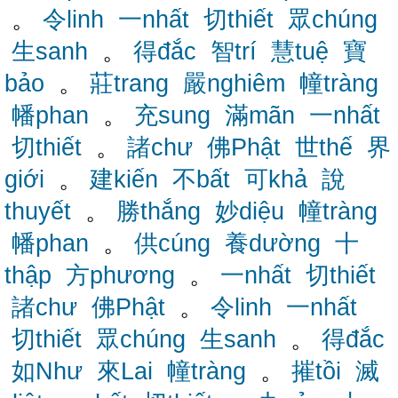
。
令linh
一nhất
切thiết
眾chúng
生sanh
。
得đắc
智trí
慧tuệ
寶
bảo
。
莊trang
嚴nghiêm
幢tràng
幡phan
。
充sung
滿mãn
一nhất
切thiết
。
諸chư
佛Phật
世thế
界
giới
。
建kiến
不bất
可khả
說
thuyết
。
勝thắng
妙diệu
幢tràng
幡phan
。
供cúng
養dường
十
thập
方phương
。
一nhất
切thiết
諸chư
佛Phật
。
令linh
一nhất
切thiết
眾chúng
生sanh
。
得đắc
如Như
來Lai
幢tràng
。
摧tồi
滅