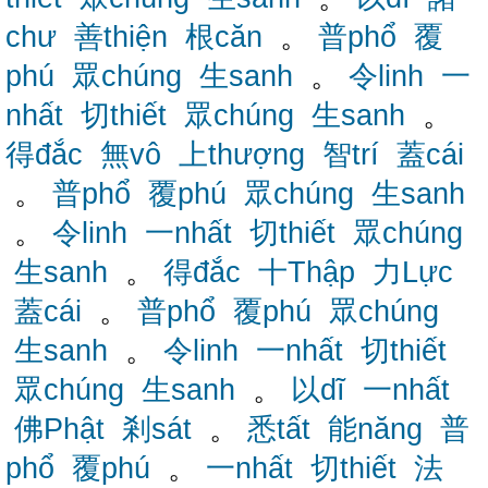
chư
善thiện
根căn
。
普phổ
覆
phú
眾chúng
生sanh
。
令linh
一
nhất
切thiết
眾chúng
生sanh
。
得đắc
無vô
上thượng
智trí
蓋cái
。
普phổ
覆phú
眾chúng
生sanh
。
令linh
一nhất
切thiết
眾chúng
生sanh
。
得đắc
十Thập
力Lực
蓋cái
。
普phổ
覆phú
眾chúng
生sanh
。
令linh
一nhất
切thiết
眾chúng
生sanh
。
以dĩ
一nhất
佛Phật
剎sát
。
悉tất
能năng
普
phổ
覆phú
。
一nhất
切thiết
法