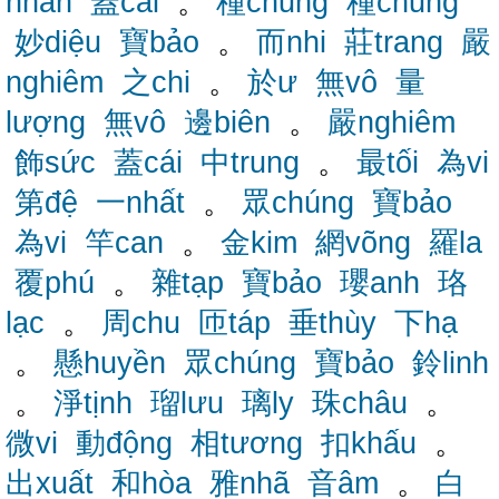
nhân
蓋cái
。
種chủng
種chủng
妙diệu
寶bảo
。
而nhi
莊trang
嚴
nghiêm
之chi
。
於ư
無vô
量
lượng
無vô
邊biên
。
嚴nghiêm
飾sức
蓋cái
中trung
。
最tối
為vi
第đệ
一nhất
。
眾chúng
寶bảo
為vi
竿can
。
金kim
網võng
羅la
覆phú
。
雜tạp
寶bảo
瓔anh
珞
lạc
。
周chu
匝táp
垂thùy
下hạ
。
懸huyền
眾chúng
寶bảo
鈴linh
。
淨tịnh
瑠lưu
璃ly
珠châu
。
微vi
動động
相tương
扣khấu
。
出xuất
和hòa
雅nhã
音âm
。
白