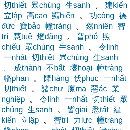
切thiết
眾chúng
生sanh
。
建kiến
立lập
高cao
顯hiển
。
功công
德
đức
寶bảo
幢tràng
。
然nhiên
智
trí
慧tuệ
燈đăng
。
普phổ
照
chiếu
眾chúng
生sanh
。
令linh
一nhất
切thiết
眾chúng
生sanh
。
成thành
不bất
壞hoại
幢tràng
幡phan
。
降hàng
伏phục
一nhất
切thiết
。
諸chư
魔ma
惡ác
業
nghiệp
。
令linh
一nhất
切thiết
眾
chúng
生sanh
。
皆giai
悉tất
建
kiến
立lập
。
智trí
力lực
幢tràng