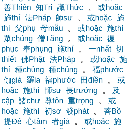
善Thiện
知Tri
識Thức
。
或hoặc
施thí
法Pháp
師sư
。
或hoặc
施
thí
父phụ
母mẫu
。
或hoặc
施thí
眾chúng
僧Tăng
。
或hoặc
復
phục
奉phụng
施thí
。
一nhất
切
thiết
佛Phật
法Pháp
。
或hoặc
施
thí
種chủng
種chủng
。
福phước
伽già
羅la
福phước
田điền
。
或
hoặc
施thí
師sư
長trưởng
。
及
cập
諸chư
尊tôn
重trọng
。
或
hoặc
施thí
初sơ
發phát
。
菩Bồ
提Đề
心tâm
者giả
。
或hoặc
施