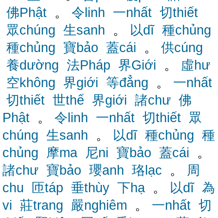
佛Phật
。
令linh
一nhất
切thiết
眾chúng
生sanh
。
以dĩ
種chủng
種chủng
寶bảo
蓋cái
。
供cúng
養dường
法Pháp
界Giới
。
虛hư
空không
界giới
等đẳng
。
一nhất
切thiết
世thế
界giới
諸chư
佛
Phật
。
令linh
一nhất
切thiết
眾
chúng
生sanh
。
以dĩ
種chủng
種
chủng
摩ma
尼ni
寶bảo
蓋cái
。
諸chư
寶bảo
瓔anh
珞lạc
。
周
chu
匝táp
垂thùy
下hạ
。
以dĩ
為
vi
莊trang
嚴nghiêm
。
一nhất
切