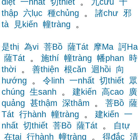
diệt
一nhất
切thiết
。
九cửu
十
thập
六lục
種chủng
。
諸chư
邪
tà
見kiến
幢tràng
。
是thị
為vi
菩Bồ
薩Tát
摩Ma
訶Ha
薩Tát
。
施thí
幢tràng
幡phan
時
thời
。
善thiện
根căn
迴hồi
向
hướng
。
令linh
一nhất
切thiết
眾
chúng
生sanh
。
建kiến
高cao
廣
quảng
甚thậm
深thâm
。
菩Bồ
薩
Tát
行hành
幢tràng
。
建kiến
一
nhất
切thiết
菩Bồ
薩Tát
。
自tự
在tại
行hành
幢tràng
。
得đắc
清