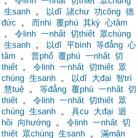
。
令linh
一nhất
切thiết
眾chúng
生sanh
。
以dĩ
諸chư
功công
德
đức
。
而nhi
覆phú
其kỳ
心tâm
。
令linh
一nhất
切thiết
眾chúng
生sanh
。
以dĩ
平bình
等đẳng
心
tâm
。
普phổ
覆phú
一nhất
切
thiết
。
令linh
一nhất
切thiết
眾
chúng
生sanh
。
以dĩ
大đại
智trí
慧tuệ
。
等đẳng
覆phú
一nhất
切
thiết
。
令linh
一nhất
切thiết
眾
chúng
生sanh
。
具cụ
大đại
迴
hồi
向hướng
。
令linh
一nhất
切
thiết
眾chúng
生sanh
。
滿mãn