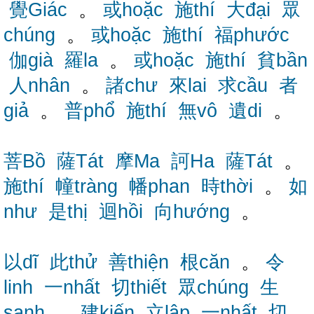
覺Giác
。
或hoặc
施thí
大đại
眾
chúng
。
或hoặc
施thí
福phước
伽già
羅la
。
或hoặc
施thí
貧bần
人nhân
。
諸chư
來lai
求cầu
者
giả
。
普phổ
施thí
無vô
遺di
。
菩Bồ
薩Tát
摩Ma
訶Ha
薩Tát
。
施thí
幢tràng
幡phan
時thời
。
如
như
是thị
迴hồi
向hướng
。
以dĩ
此thử
善thiện
根căn
。
令
linh
一nhất
切thiết
眾chúng
生
sanh
。
建kiến
立lập
一nhất
切