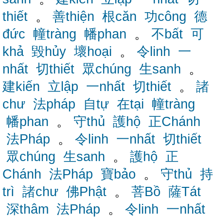
thiết
。
善thiện
根căn
功công
德
đức
幢tràng
幡phan
。
不bất
可
khả
毀hủy
壞hoại
。
令linh
一
nhất
切thiết
眾chúng
生sanh
。
建kiến
立lập
一nhất
切thiết
。
諸
chư
法pháp
自tự
在tại
幢tràng
幡phan
。
守thủ
護hộ
正Chánh
法Pháp
。
令linh
一nhất
切thiết
眾chúng
生sanh
。
護hộ
正
Chánh
法Pháp
寶bảo
。
守thủ
持
trì
諸chư
佛Phật
。
菩Bồ
薩Tát
深thâm
法Pháp
。
令linh
一nhất