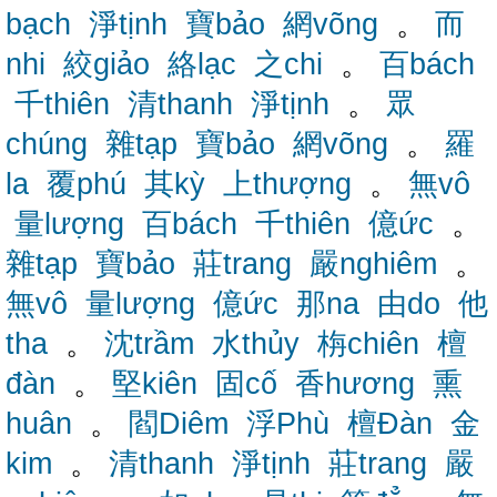
bạch
淨tịnh
寶bảo
網võng
。
而
nhi
絞giảo
絡lạc
之chi
。
百bách
千thiên
清thanh
淨tịnh
。
眾
chúng
雜tạp
寶bảo
網võng
。
羅
la
覆phú
其kỳ
上thượng
。
無vô
量lượng
百bách
千thiên
億ức
。
雜tạp
寶bảo
莊trang
嚴nghiêm
。
無vô
量lượng
億ức
那na
由do
他
tha
。
沈trầm
水thủy
栴chiên
檀
đàn
。
堅kiên
固cố
香hương
熏
huân
。
閻Diêm
浮Phù
檀Đàn
金
kim
。
清thanh
淨tịnh
莊trang
嚴