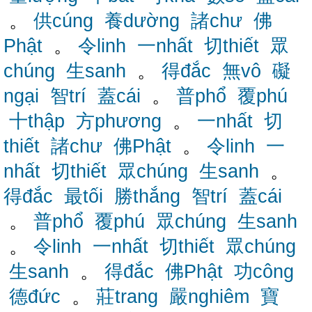
。
供cúng
養dường
諸chư
佛
Phật
。
令linh
一nhất
切thiết
眾
chúng
生sanh
。
得đắc
無vô
礙
ngại
智trí
蓋cái
。
普phổ
覆phú
十thập
方phương
。
一nhất
切
thiết
諸chư
佛Phật
。
令linh
一
nhất
切thiết
眾chúng
生sanh
。
得đắc
最tối
勝thắng
智trí
蓋cái
。
普phổ
覆phú
眾chúng
生sanh
。
令linh
一nhất
切thiết
眾chúng
生sanh
。
得đắc
佛Phật
功công
德đức
。
莊trang
嚴nghiêm
寶