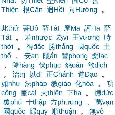
Nhất
切Thiết
堅Kiên
固Cố
善
Thiện
根Căn
迴Hồi
向Hướng
。
此thử
菩Bồ
薩Tát
摩Ma
訶Ha
薩
Tát
。
若nhược
為vi
王vương
時
thời
。
得đắc
勝thắng
國quốc
土
thổ
。
安an
隱ẩn
豐phong
樂lạc
。
降hàng
伏phục
怨oán
敵địch
。
治trị
以dĩ
正Chánh
道Đạo
。
如như
法pháp
教giáo
化hóa
。
功
công
蓋cái
天thiên
下hạ
。
德đức
覆phú
十thập
方phương
。
萬vạn
國quốc
歸quy
順thuận
。
無vô