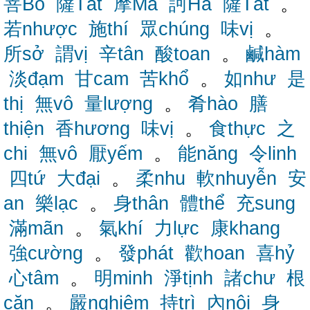
菩Bồ
薩Tát
摩Ma
訶Ha
薩Tát
。
若nhược
施thí
眾chúng
味vị
。
所sở
謂vị
辛tân
酸toan
。
鹹hàm
淡đạm
甘cam
苦khổ
。
如như
是
thị
無vô
量lượng
。
肴hào
膳
thiện
香hương
味vị
。
食thực
之
chi
無vô
厭yếm
。
能năng
令linh
四tứ
大đại
。
柔nhu
軟nhuyễn
安
an
樂lạc
。
身thân
體thể
充sung
滿mãn
。
氣khí
力lực
康khang
強cường
。
發phát
歡hoan
喜hỷ
心tâm
。
明minh
淨tịnh
諸chư
根
căn
。
嚴nghiêm
持trì
內nội
身