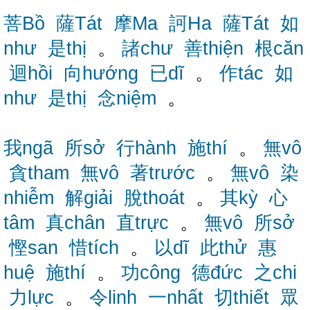
菩Bồ
薩Tát
摩Ma
訶Ha
薩Tát
如
như
是thị
。
諸chư
善thiện
根căn
迴hồi
向hướng
已dĩ
。
作tác
如
như
是thị
念niệm
。
我ngã
所sở
行hành
施thí
。
無vô
貪tham
無vô
著trước
。
無vô
染
nhiễm
解giải
脫thoát
。
其kỳ
心
tâm
真chân
直trực
。
無vô
所sở
慳san
惜tích
。
以dĩ
此thử
惠
huệ
施thí
。
功công
德đức
之chi
力lực
。
令linh
一nhất
切thiết
眾