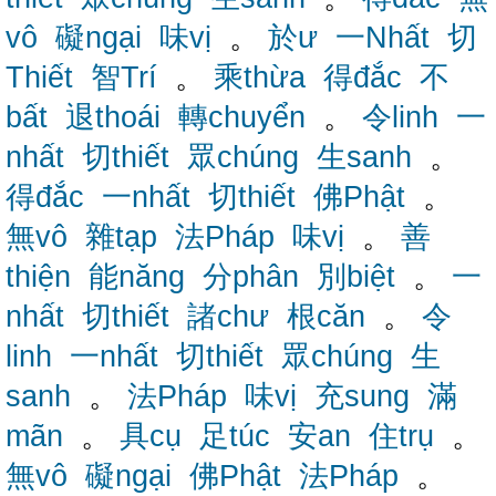
vô
礙ngại
味vị
。
於ư
一Nhất
切
Thiết
智Trí
。
乘thừa
得đắc
不
bất
退thoái
轉chuyển
。
令linh
一
nhất
切thiết
眾chúng
生sanh
。
得đắc
一nhất
切thiết
佛Phật
。
無vô
雜tạp
法Pháp
味vị
。
善
thiện
能năng
分phân
別biệt
。
一
nhất
切thiết
諸chư
根căn
。
令
linh
一nhất
切thiết
眾chúng
生
sanh
。
法Pháp
味vị
充sung
滿
mãn
。
具cụ
足túc
安an
住trụ
。
無vô
礙ngại
佛Phật
法Pháp
。