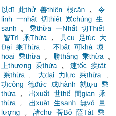
以dĩ
此thử
善thiện
根căn
。
令
linh
一nhất
切thiết
眾chúng
生
sanh
。
乘thừa
一Nhất
切Thiết
智Trí
乘Thừa
。
具cụ
足túc
大
Đại
乘Thừa
。
不bất
可khả
壞
hoại
乘thừa
。
勝thắng
乘thừa
。
上thượng
乘thừa
。
速tốc
疾tật
乘thừa
。
大đại
力lực
乘thừa
。
功công
德đức
成thành
就tựu
乘
thừa
。
出xuất
世thế
間gian
乘
thừa
。
出xuất
生sanh
無vô
量
lượng
。
諸chư
菩Bồ
薩Tát
乘