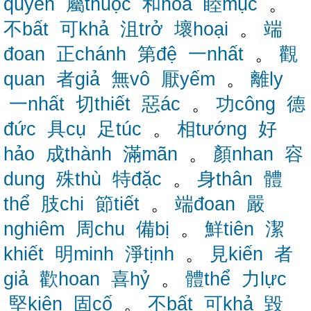
quyến
屬thuộc
和hòa
睦mục
。
不bất
可khả
沮trở
壞hoại
。
端
đoan
正chánh
第đệ
一nhất
。
觀
quan
者giả
無vô
厭yếm
。
離ly
一nhất
切thiết
惡ác
。
功công
德
đức
具cụ
足túc
。
相tướng
好
hảo
成thành
滿mãn
。
顏nhan
容
dung
殊thù
特đặc
。
身thân
體
thể
肢chi
節tiết
。
端đoan
嚴
nghiêm
周chu
備bị
。
鮮tiên
潔
khiết
明minh
淨tịnh
。
見kiến
者
giả
歡hoan
喜hỷ
。
體thể
力lực
堅kiên
固cố
。
不bất
可khả
毀