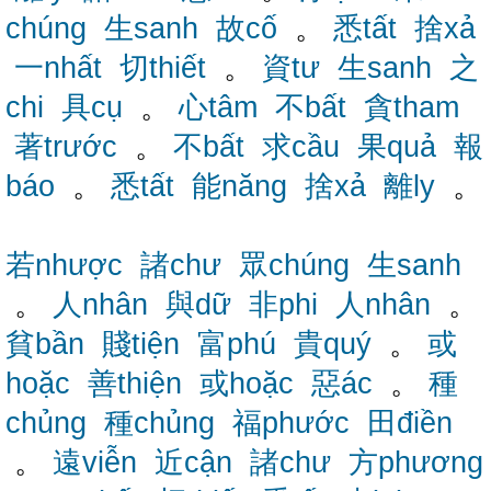
chúng
生sanh
故cố
。
悉tất
捨xả
一nhất
切thiết
。
資tư
生sanh
之
chi
具cụ
。
心tâm
不bất
貪tham
著trước
。
不bất
求cầu
果quả
報
báo
。
悉tất
能năng
捨xả
離ly
。
若nhược
諸chư
眾chúng
生sanh
。
人nhân
與dữ
非phi
人nhân
。
貧bần
賤tiện
富phú
貴quý
。
或
hoặc
善thiện
或hoặc
惡ác
。
種
chủng
種chủng
福phước
田điền
。
遠viễn
近cận
諸chư
方phương