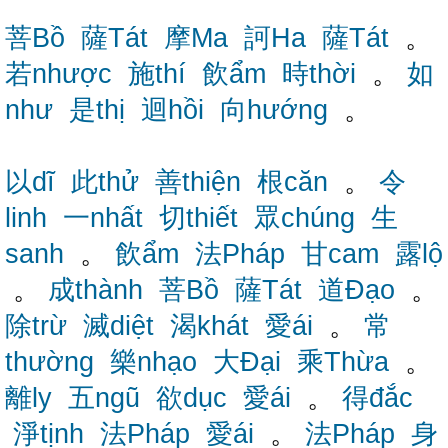
菩Bồ
薩Tát
摩Ma
訶Ha
薩Tát
。
若nhược
施thí
飲ẩm
時thời
。
如
như
是thị
迴hồi
向hướng
。
以dĩ
此thử
善thiện
根căn
。
令
linh
一nhất
切thiết
眾chúng
生
sanh
。
飲ẩm
法Pháp
甘cam
露lộ
。
成thành
菩Bồ
薩Tát
道Đạo
。
除trừ
滅diệt
渴khát
愛ái
。
常
thường
樂nhạo
大Đại
乘Thừa
。
離ly
五ngũ
欲dục
愛ái
。
得đắc
淨tịnh
法Pháp
愛ái
。
法Pháp
身