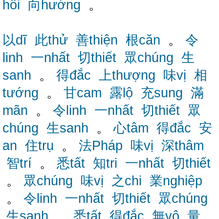
hồi
向hướng
。
以dĩ
此thử
善thiện
根căn
。
令
linh
一nhất
切thiết
眾chúng
生
sanh
。
得đắc
上thượng
味vị
相
tướng
。
甘cam
露lộ
充sung
滿
mãn
。
令linh
一nhất
切thiết
眾
chúng
生sanh
。
心tâm
得đắc
安
an
住trụ
。
法Pháp
味vị
深thâm
智trí
。
悉tất
知tri
一nhất
切thiết
。
眾chúng
味vị
之chi
業nghiệp
。
令linh
一nhất
切thiết
眾chúng
生sanh
。
悉tất
得đắc
無vô
量