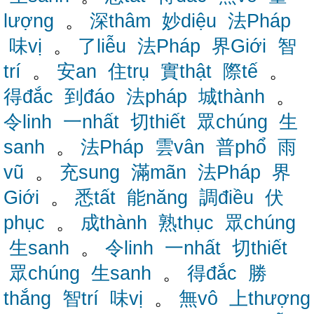
lượng
。
深thâm
妙diệu
法Pháp
味vị
。
了liễu
法Pháp
界Giới
智
trí
。
安an
住trụ
實thật
際tế
。
得đắc
到đáo
法pháp
城thành
。
令linh
一nhất
切thiết
眾chúng
生
sanh
。
法Pháp
雲vân
普phổ
雨
vũ
。
充sung
滿mãn
法Pháp
界
Giới
。
悉tất
能năng
調điều
伏
phục
。
成thành
熟thục
眾chúng
生sanh
。
令linh
一nhất
切thiết
眾chúng
生sanh
。
得đắc
勝
thắng
智trí
味vị
。
無vô
上thượng