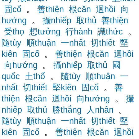
固cố
。
善thiện
根căn
迴hồi
向
hướng
。
攝nhiếp
取thủ
善thiện
受thọ
想tưởng
行hành
識thức
。
隨tùy
順thuận
一nhất
切thiết
堅
kiên
固cố
。
善thiện
根căn
迴hồi
向hướng
。
攝nhiếp
取thủ
國
quốc
土thổ
。
隨tùy
順thuận
一
nhất
切thiết
堅kiên
固cố
。
善
thiện
根căn
迴hồi
向hướng
。
攝
nhiếp
取thủ
勝thắng
人nhân
。
隨tùy
順thuận
一nhất
切thiết
堅
kiên
固cố
。
善thiện
根căn
迴hồi