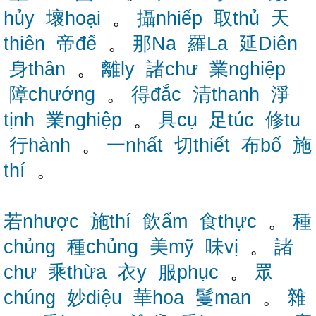
hủy
壞hoại
。
攝nhiếp
取thủ
天
thiên
帝đế
。
那Na
羅La
延Diên
身thân
。
離ly
諸chư
業nghiệp
障chướng
。
得đắc
清thanh
淨
tịnh
業nghiệp
。
具cụ
足túc
修tu
行hành
。
一nhất
切thiết
布bố
施
thí
。
若nhược
施thí
飲ẩm
食thực
。
種
chủng
種chủng
美mỹ
味vị
。
諸
chư
乘thừa
衣y
服phục
。
眾
chúng
妙diệu
華hoa
鬘man
。
雜