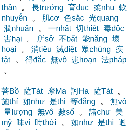
thân
。
長trưởng
育dục
柔nhu
軟
nhuyễn
。
肌cơ
色sắc
光quang
潤nhuận
。
一nhất
切thiết
毒độc
害hại
。
所sở
不bất
能năng
壞
hoại
。
消tiêu
滅diệt
眾chúng
疾
tật
。
得đắc
無vô
患hoạn
法pháp
。
菩Bồ
薩Tát
摩Ma
訶Ha
薩Tát
。
施thí
如như
是thị
等đẳng
。
無vô
量lượng
無vô
數số
。
諸chư
美
mỹ
味vị
時thời
。
如như
是thị
迴