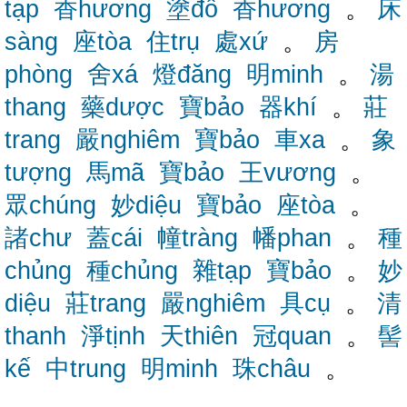
tạp
香hương
塗đồ
香hương
。
床
sàng
座tòa
住trụ
處xứ
。
房
phòng
舍xá
燈đăng
明minh
。
湯
thang
藥dược
寶bảo
器khí
。
莊
trang
嚴nghiêm
寶bảo
車xa
。
象
tượng
馬mã
寶bảo
王vương
。
眾chúng
妙diệu
寶bảo
座tòa
。
諸chư
蓋cái
幢tràng
幡phan
。
種
chủng
種chủng
雜tạp
寶bảo
。
妙
diệu
莊trang
嚴nghiêm
具cụ
。
清
thanh
淨tịnh
天thiên
冠quan
。
髻
kế
中trung
明minh
珠châu
。