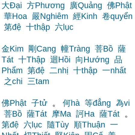
大Đại
方Phương
廣Quảng
佛Phật
華Hoa
嚴Nghiêm
經Kinh
卷quyển
第đệ
十thập
六lục
金Kim
剛Cang
幢Tràng
菩Bồ
薩
Tát
十Thập
迴Hồi
向Hướng
品
Phẩm
第đệ
二nhị
十thập
一nhất
之chi
三tam
佛Phật
子tử
。
何hà
等đẳng
為vi
菩Bồ
薩Tát
摩Ma
訶Ha
薩Tát
。
第đệ
六lục
隨Tùy
順Thuận
一