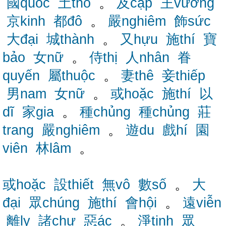
國quốc
土thổ
。
及cập
王vương
京kinh
都đô
。
嚴nghiêm
飾sức
大đại
城thành
。
又hựu
施thí
寶
bảo
女nữ
。
侍thị
人nhân
眷
quyến
屬thuộc
。
妻thê
妾thiếp
男nam
女nữ
。
或hoặc
施thí
以
dĩ
家gia
。
種chủng
種chủng
莊
trang
嚴nghiêm
。
遊du
戲hí
園
viên
林lâm
。
或hoặc
設thiết
無vô
數số
。
大
đại
眾chúng
施thí
會hội
。
遠viễn
離ly
諸chư
惡ác
。
淨tịnh
眾