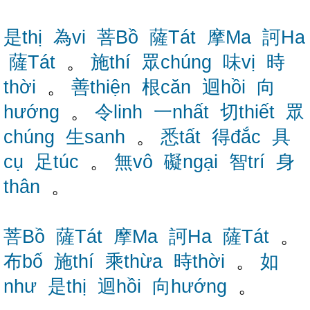
是thị
為vi
菩Bồ
薩Tát
摩Ma
訶Ha
薩Tát
。
施thí
眾chúng
味vị
時
thời
。
善thiện
根căn
迴hồi
向
hướng
。
令linh
一nhất
切thiết
眾
chúng
生sanh
。
悉tất
得đắc
具
cụ
足túc
。
無vô
礙ngại
智trí
身
thân
。
菩Bồ
薩Tát
摩Ma
訶Ha
薩Tát
。
布bố
施thí
乘thừa
時thời
。
如
như
是thị
迴hồi
向hướng
。