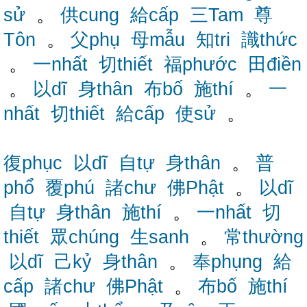
sử
。
供cung
給cấp
三Tam
尊
Tôn
。
父phụ
母mẫu
知tri
識thức
。
一nhất
切thiết
福phước
田điền
。
以dĩ
身thân
布bố
施thí
。
一
nhất
切thiết
給cấp
使sử
。
復phục
以dĩ
自tự
身thân
。
普
phổ
覆phú
諸chư
佛Phật
。
以dĩ
自tự
身thân
施thí
。
一nhất
切
thiết
眾chúng
生sanh
。
常thường
以dĩ
己kỷ
身thân
。
奉phụng
給
cấp
諸chư
佛Phật
。
布bố
施thí