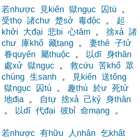
若nhược
見kiến
獄ngục
囚tù
。
受thọ
諸chư
楚sở
毒độc
。
起
khởi
大đại
悲bi
心tâm
。
捨xả
諸
chư
庫khố
藏tạng
。
妻thê
子tử
眷quyến
屬thuộc
。
以dĩ
身thân
處xử
獄ngục
。
救cứu
苦khổ
眾
chúng
生sanh
。
見kiến
送tống
獄ngục
囚tù
。
趣thú
於ư
死tử
地địa
。
自tự
捨xả
己kỷ
身thân
。
以dĩ
代đại
彼bỉ
命mạng
。
若nhược
有hữu
人nhân
乞khất