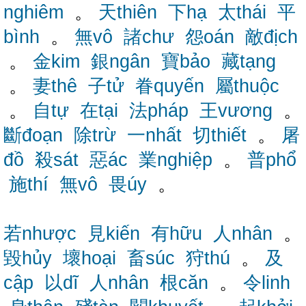
nghiêm
。
天thiên
下hạ
太thái
平
bình
。
無vô
諸chư
怨oán
敵địch
。
金kim
銀ngân
寶bảo
藏tạng
。
妻thê
子tử
眷quyến
屬thuộc
。
自tự
在tại
法pháp
王vương
。
斷đoạn
除trừ
一nhất
切thiết
。
屠
đồ
殺sát
惡ác
業nghiệp
。
普phổ
施thí
無vô
畏úy
。
若nhược
見kiến
有hữu
人nhân
。
毀hủy
壞hoại
畜súc
狩thú
。
及
cập
以dĩ
人nhân
根căn
。
令linh