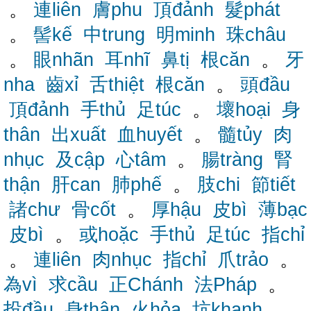
。
連liên
膚phu
頂đảnh
髮phát
。
髻kế
中trung
明minh
珠châu
。
眼nhãn
耳nhĩ
鼻tị
根căn
。
牙
nha
齒xỉ
舌thiệt
根căn
。
頭đầu
頂đảnh
手thủ
足túc
。
壞hoại
身
thân
出xuất
血huyết
。
髓tủy
肉
nhục
及cập
心tâm
。
腸tràng
腎
thận
肝can
肺phế
。
肢chi
節tiết
諸chư
骨cốt
。
厚hậu
皮bì
薄bạc
皮bì
。
或hoặc
手thủ
足túc
指chỉ
。
連liên
肉nhục
指chỉ
爪trảo
。
為vì
求cầu
正Chánh
法Pháp
。
投đầu
身thân
火hỏa
坑khanh
。