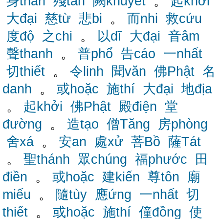
身thân
殘tàn
闕khuyết
。
起khởi
大đại
慈từ
悲bi
。
而nhi
救cứu
度độ
之chi
。
以dĩ
大đại
音âm
聲thanh
。
普phổ
告cáo
一nhất
切thiết
。
令linh
聞văn
佛Phật
名
danh
。
或hoặc
施thí
大đại
地địa
。
起khởi
佛Phật
殿điện
堂
đường
。
造tạo
僧Tăng
房phòng
舍xá
。
安an
處xử
菩Bồ
薩Tát
。
聖thánh
眾chúng
福phước
田
điền
。
或hoặc
建kiến
尊tôn
廟
miếu
。
隨tùy
應ứng
一nhất
切
thiết
。
或hoặc
施thí
僮đồng
使