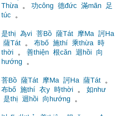
Thừa
。
功công
德đức
滿mãn
足
túc
。
是thị
為vi
菩Bồ
薩Tát
摩Ma
訶Ha
薩Tát
。
布bố
施thí
乘thừa
時
thời
。
善thiện
根căn
迴hồi
向
hướng
。
菩Bồ
薩Tát
摩Ma
訶Ha
薩Tát
。
布bố
施thí
衣y
時thời
。
如như
是thị
迴hồi
向hướng
。