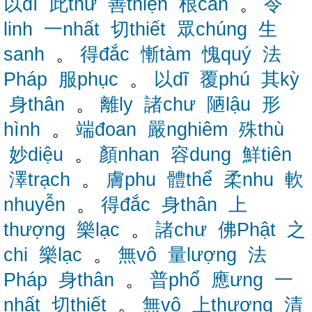
以dĩ
此thử
善thiện
根căn
。
令
linh
一nhất
切thiết
眾chúng
生
sanh
。
得đắc
慚tàm
愧quý
法
Pháp
服phục
。
以dĩ
覆phú
其kỳ
身thân
。
離ly
諸chư
陋lậu
形
hình
。
端đoan
嚴nghiêm
殊thù
妙diệu
。
顏nhan
容dung
鮮tiên
澤trạch
。
膚phu
體thể
柔nhu
軟
nhuyễn
。
得đắc
身thân
上
thượng
樂lạc
。
諸chư
佛Phật
之
chi
樂lạc
。
無vô
量lượng
法
Pháp
身thân
。
普phổ
應ưng
一
nhất
切thiết
。
無vô
上thượng
清