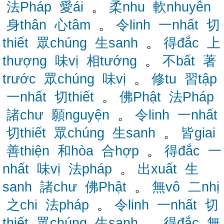
法Pháp
愛ái
。
柔nhu
軟nhuyễn
身thân
心tâm
。
令linh
一nhất
切
thiết
眾chúng
生sanh
。
得đắc
上
thượng
味vị
相tướng
。
不bất
著
trước
眾chúng
味vị
。
修tu
習tập
一nhất
切thiết
。
佛Phật
法Pháp
諸chư
願nguyện
。
令linh
一nhất
切thiết
眾chúng
生sanh
。
皆giai
善thiện
和hòa
合hợp
。
得đắc
一
nhất
味vị
法pháp
。
出xuất
生
sanh
諸chư
佛Phật
。
無vô
二nhị
之chi
法pháp
。
令linh
一nhất
切
thiết
眾chúng
生sanh
。
得đắc
無