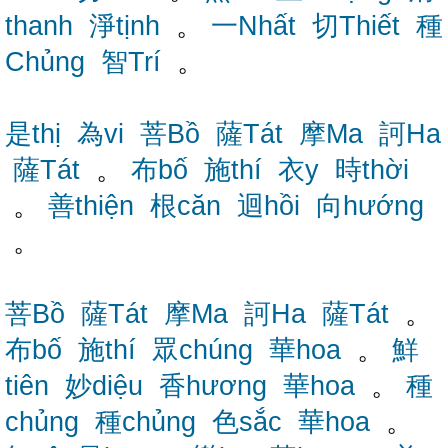
thanh
淨tịnh
。
一Nhất
切Thiết
種
Chủng
智Trí
。
是thị
為vi
菩Bồ
薩Tát
摩Ma
訶Ha
薩Tát
。
布bố
施thí
衣y
時thời
。
善thiện
根căn
迴hồi
向hướng
。
菩Bồ
薩Tát
摩Ma
訶Ha
薩Tát
。
布bố
施thí
眾chúng
華hoa
。
鮮
tiên
妙diệu
香hương
華hoa
。
種
chủng
種chủng
色sắc
華hoa
。