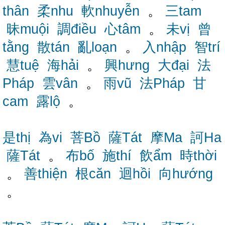
thân
柔nhu
軟nhuyễn
。
三tam
昧muội
調điều
心tâm
。
未vị
曾
tằng
散tán
亂loạn
。
入nhập
智trí
慧tuệ
海hải
。
興hưng
大đại
法
Pháp
雲vân
。
雨vũ
法Pháp
甘
cam
露lộ
。
是thị
為vi
菩Bồ
薩Tát
摩Ma
訶Ha
薩Tát
。
布bố
施thí
飲ẩm
時thời
。
善thiện
根căn
迴hồi
向hướng
。