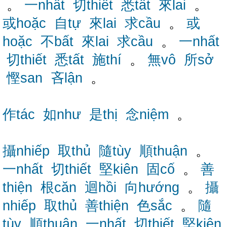
。
一nhất
切thiết
悉tất
來lai
。
或hoặc
自tự
來lai
求cầu
。
或
hoặc
不bất
來lai
求cầu
。
一nhất
切thiết
悉tất
施thí
。
無vô
所sở
慳san
吝lận
。
作tác
如như
是thị
念niệm
。
攝nhiếp
取thủ
隨tùy
順thuận
。
一nhất
切thiết
堅kiên
固cố
。
善
thiện
根căn
迴hồi
向hướng
。
攝
nhiếp
取thủ
善thiện
色sắc
。
隨
tùy
順thuận
一nhất
切thiết
堅kiên