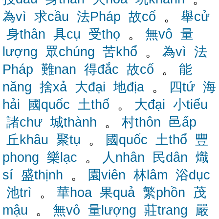
為vì
求cầu
法Pháp
故cố
。
舉cử
身thân
具cụ
受thọ
。
無vô
量
lượng
眾chúng
苦khổ
。
為vì
法
Pháp
難nan
得đắc
故cố
。
能
năng
捨xả
大đại
地địa
。
四tứ
海
hải
國quốc
土thổ
。
大đại
小tiểu
諸chư
城thành
。
村thôn
邑ấp
丘khâu
聚tụ
。
國quốc
土thổ
豐
phong
樂lạc
。
人nhân
民dân
熾
sí
盛thịnh
。
園viên
林lâm
浴dục
池trì
。
華hoa
果quả
繁phồn
茂
mậu
。
無vô
量lượng
莊trang
嚴