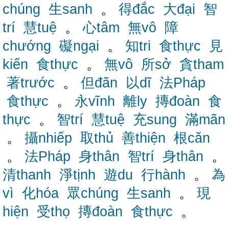
chúng
生sanh
。
得đắc
大đại
智
trí
慧tuệ
。
心tâm
無vô
障
chướng
礙ngại
。
知tri
食thực
見
kiến
食thực
。
無vô
所sở
貪tham
著trước
。
但đãn
以dĩ
法Pháp
食thực
。
永vĩnh
離ly
摶đoàn
食
thực
。
智trí
慧tuệ
充sung
滿mãn
。
攝nhiếp
取thủ
善thiện
根căn
。
法Pháp
身thân
智trí
身thân
。
清thanh
淨tịnh
遊du
行hành
。
為
vì
化hóa
眾chúng
生sanh
。
現
hiện
受thọ
摶đoàn
食thực
。