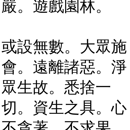
嚴。遊戲園林。
或設無數。大眾施
會。遠離諸惡。淨
眾生故。悉捨一
切。資生之具。心
不貪著。不求果