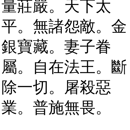
量莊嚴。天下太
平。無諸怨敵。金
銀寶藏。妻子眷
屬。自在法王。斷
除一切。屠殺惡
業。普施無畏。