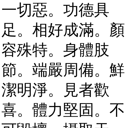
一切惡。功德具
足。相好成滿。顏
容殊特。身體肢
節。端嚴周備。鮮
潔明淨。見者歡
喜。體力堅固。不