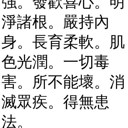
強。發歡喜心。明
淨諸根。嚴持內
身。長育柔軟。肌
色光潤。一切毒
害。所不能壞。消
滅眾疾。得無患
法。