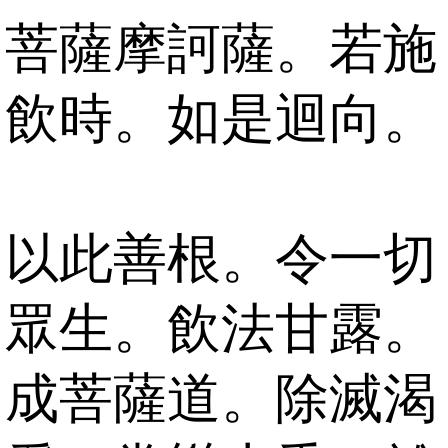
菩薩摩訶薩。若施
飲時。如是迴向。
以此善根。令一切
眾生。飲法甘露。
成菩薩道。除滅渴