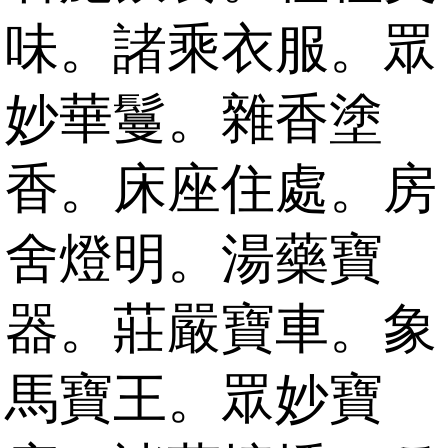
味。諸乘衣服。眾
妙華鬘。雜香塗
香。床座住處。房
舍燈明。湯藥寶
器。莊嚴寶車。象
馬寶王。眾妙寶