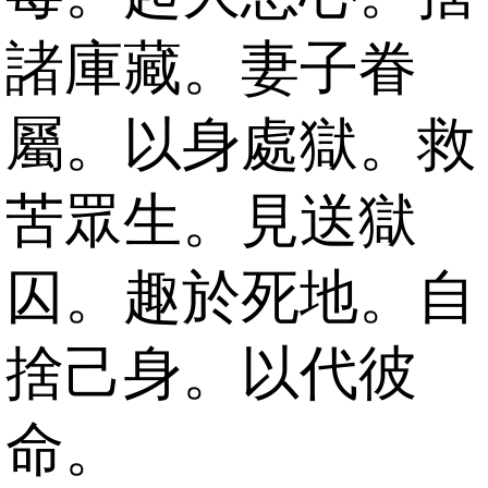
諸庫藏。妻子眷
屬。以身處獄。救
苦眾生。見送獄
囚。趣於死地。自
捨己身。以代彼
命。