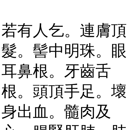
若有人乞。連膚頂
髮。髻中明珠。眼
耳鼻根。牙齒舌
根。頭頂手足。壞
身出血。髓肉及