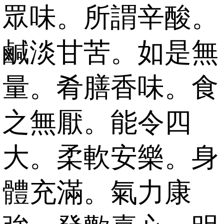
眾味。所謂辛酸。
鹹淡甘苦。如是無
量。肴膳香味。食
之無厭。能令四
大。柔軟安樂。身
體充滿。氣力康