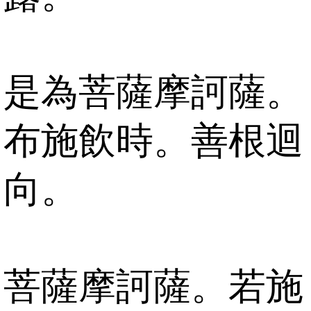
是為菩薩摩訶薩。
布施飲時。善根迴
向。
菩薩摩訶薩。若施