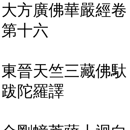
大方廣佛華嚴經卷
第十六
東晉天竺三藏佛馱
跋陀羅譯