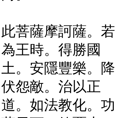
此菩薩摩訶薩。若
為王時。得勝國
土。安隱豐樂。降
伏怨敵。治以正
道。如法教化。功