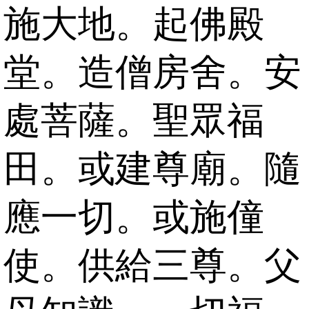
施大地。起佛殿
堂。造僧房舍。安
處菩薩。聖眾福
田。或建尊廟。隨
應一切。或施僮
使。供給三尊。父