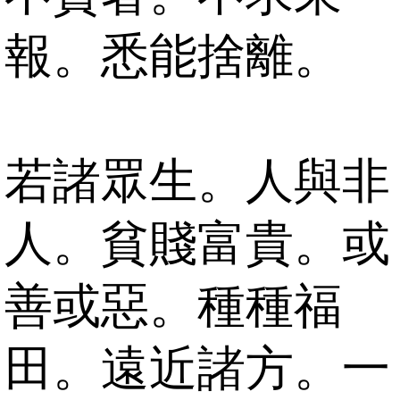
報。悉能捨離。
若諸眾生。人與非
人。貧賤富貴。或
善或惡。種種福
田。遠近諸方。一