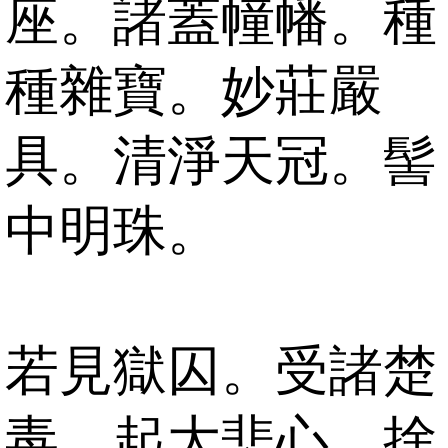
座。諸蓋幢幡。種
種雜寶。妙莊嚴
具。清淨天冠。髻
中明珠。
若見獄囚。受諸楚
毒。起大悲心。捨