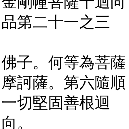
金剛幢菩薩十迴向
品第二十一之三
佛子。何等為菩薩
摩訶薩。第六隨順
一切堅固善根迴
向。