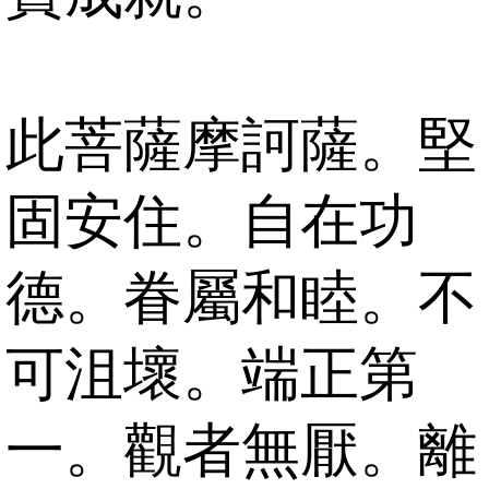
此菩薩摩訶薩。堅
固安住。自在功
德。眷屬和睦。不
可沮壞。端正第
一。觀者無厭。離