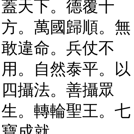
蓋天下。德覆十
方。萬國歸順。無
敢違命。兵仗不
用。自然泰平。以
四攝法。善攝眾
生。轉輪聖王。七
寶成就。