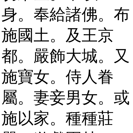
身。奉給諸佛。布
施國土。及王京
都。嚴飾大城。又
施寶女。侍人眷
屬。妻妾男女。或
施以家。種種莊