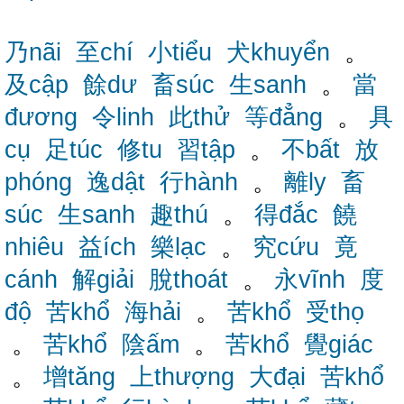
乃nãi
至chí
小tiểu
犬khuyển
。
及cập
餘dư
畜súc
生sanh
。
當
đương
令linh
此thử
等đẳng
。
具
cụ
足túc
修tu
習tập
。
不bất
放
phóng
逸dật
行hành
。
離ly
畜
súc
生sanh
趣thú
。
得đắc
饒
nhiêu
益ích
樂lạc
。
究cứu
竟
cánh
解giải
脫thoát
。
永vĩnh
度
độ
苦khổ
海hải
。
苦khổ
受thọ
。
苦khổ
陰ấm
。
苦khổ
覺giác
。
增tăng
上thượng
大đại
苦khổ