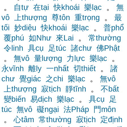
。
自tự
在tại
快khoái
樂lạc
。
無
vô
上thượng
尊tôn
重trọng
。
最
tối
妙diệu
快khoái
樂lạc
。
普phổ
覆phú
如Như
來Lai
。
常thường
令linh
具cụ
足túc
諸chư
佛Phật
。
無vô
量lượng
力lực
樂lạc
。
永vĩnh
離ly
一nhất
切thiết
。
諸
chư
覺giác
之chi
樂lạc
。
無vô
上thượng
寂tịch
靜tĩnh
。
不bất
變biến
易dịch
樂lạc
。
具cụ
足
túc
無vô
礙ngại
法Pháp
門môn
。
心tâm
常thường
寂tịch
定định