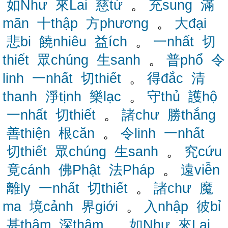
如Như
來Lai
慈từ
。
充sung
滿
mãn
十thập
方phương
。
大đại
悲bi
饒nhiêu
益ích
。
一nhất
切
thiết
眾chúng
生sanh
。
普phổ
令
linh
一nhất
切thiết
。
得đắc
清
thanh
淨tịnh
樂lạc
。
守thủ
護hộ
一nhất
切thiết
。
諸chư
勝thắng
善thiện
根căn
。
令linh
一nhất
切thiết
眾chúng
生sanh
。
究cứu
竟cánh
佛Phật
法Pháp
。
遠viễn
離ly
一nhất
切thiết
。
諸chư
魔
ma
境cảnh
界giới
。
入nhập
彼bỉ
甚thậm
深thâm
。
如Như
來Lai