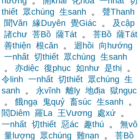
hướng
。
開khai
化hóa
一nhất
切
thiết
眾chúng
生sanh
。
聲Thanh
聞Văn
緣Duyên
覺Giác
。
及cập
諸chư
菩Bồ
薩Tát
。
菩Bồ
薩Tát
善thiện
根căn
。
迴hồi
向hướng
一nhất
切thiết
眾chúng
生sanh
。
亦diệc
復phục
如như
是thị
。
令linh
一nhất
切thiết
眾chúng
生
sanh
。
永vĩnh
離ly
地địa
獄ngục
。
餓ngạ
鬼quỷ
畜súc
生sanh
。
閻Diêm
羅La
王Vương
處xứ
。
一nhất
切thiết
惡ác
趣thú
。
無vô
量lượng
眾chúng
難nạn
。
菩Bồ