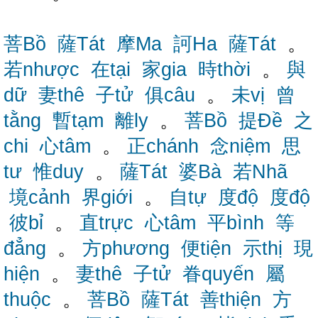
菩Bồ
薩Tát
摩Ma
訶Ha
薩Tát
。
若nhược
在tại
家gia
時thời
。
與
dữ
妻thê
子tử
俱câu
。
未vị
曾
tằng
暫tạm
離ly
。
菩Bồ
提Đề
之
chi
心tâm
。
正chánh
念niệm
思
tư
惟duy
。
薩Tát
婆Bà
若Nhã
境cảnh
界giới
。
自tự
度độ
度độ
彼bỉ
。
直trực
心tâm
平bình
等
đẳng
。
方phương
便tiện
示thị
現
hiện
。
妻thê
子tử
眷quyến
屬
thuộc
。
菩Bồ
薩Tát
善thiện
方