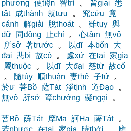
phương
便tiện
智trí
。
皆giai
悉
tất
成thành
就tựu
。
究cứu
竟
cánh
解giải
脫thoát
。
雖tuy
與
dữ
同đồng
止chỉ
。
心tâm
無vô
所sở
著trước
。
以dĩ
本bổn
大
đại
悲bi
故cố
。
處xử
在tại
家gia
屬thuộc
。
以dĩ
大đại
慈từ
故cố
。
隨tùy
順thuận
妻thê
子tử
。
於ư
菩Bồ
薩Tát
淨tịnh
道Đạo
。
無vô
所sở
障chướng
礙ngại
。
菩Bồ
薩Tát
摩Ma
訶Ha
薩Tát
。
若nhược
在tại
家gia
時thời
。
應