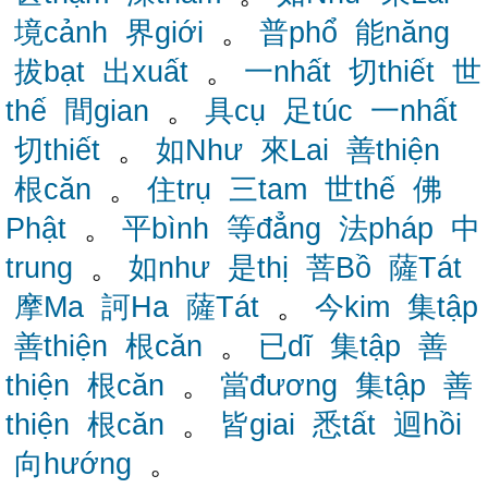
境cảnh
界giới
。
普phổ
能năng
拔bạt
出xuất
。
一nhất
切thiết
世
thế
間gian
。
具cụ
足túc
一nhất
切thiết
。
如Như
來Lai
善thiện
根căn
。
住trụ
三tam
世thế
佛
Phật
。
平bình
等đẳng
法pháp
中
trung
。
如như
是thị
菩Bồ
薩Tát
摩Ma
訶Ha
薩Tát
。
今kim
集tập
善thiện
根căn
。
已dĩ
集tập
善
thiện
根căn
。
當đương
集tập
善
thiện
根căn
。
皆giai
悉tất
迴hồi
向hướng
。