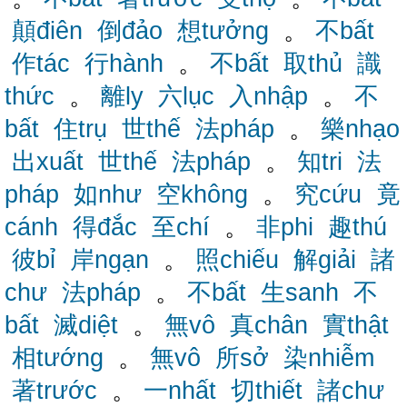
顛điên
倒đảo
想tưởng
。
不bất
作tác
行hành
。
不bất
取thủ
識
thức
。
離ly
六lục
入nhập
。
不
bất
住trụ
世thế
法pháp
。
樂nhạo
出xuất
世thế
法pháp
。
知tri
法
pháp
如như
空không
。
究cứu
竟
cánh
得đắc
至chí
。
非phi
趣thú
彼bỉ
岸ngạn
。
照chiếu
解giải
諸
chư
法pháp
。
不bất
生sanh
不
bất
滅diệt
。
無vô
真chân
實thật
相tướng
。
無vô
所sở
染nhiễm
著trước
。
一nhất
切thiết
諸chư