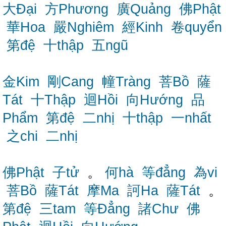
大Đại
方Phương
廣Quảng
佛Phật
華Hoa
嚴Nghiêm
經Kinh
卷quyển
第đệ
十thập
五ngũ
金Kim
剛Cang
幢Tràng
菩Bồ
薩
Tát
十Thập
迴Hồi
向Hướng
品
Phẩm
第đệ
二nhị
十thập
一nhất
之chi
二nhị
佛Phật
子tử
。
何hà
等đẳng
為vi
菩Bồ
薩Tát
摩Ma
訶Ha
薩Tát
。
第đệ
三tam
等Đẳng
諸Chư
佛