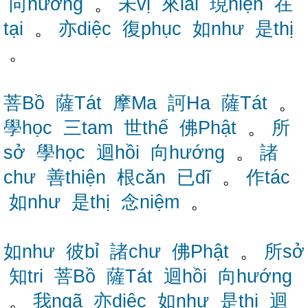
向hướng
。
未vị
來lai
現hiện
在
tại
。
亦diệc
復phục
如như
是thị
。
菩Bồ
薩Tát
摩Ma
訶Ha
薩Tát
。
學học
三tam
世thế
佛Phật
。
所
sở
學học
迴hồi
向hướng
。
諸
chư
善thiện
根căn
已dĩ
。
作tác
如như
是thị
念niệm
。
如như
彼bỉ
諸chư
佛Phật
。
所sở
知tri
菩Bồ
薩Tát
迴hồi
向hướng
。
我ngã
亦diệc
如như
是thị
迴