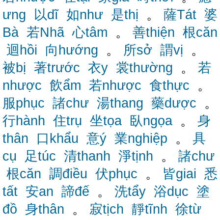
ưng
以dĩ
如như
是thị
。
薩Tát
婆
Bà
若Nhã
心tâm
。
善thiện
根căn
迴hồi
向hướng
。
所sở
謂vị
。
被bị
著trước
衣y
裳thường
。
若
nhược
飲ẩm
若nhược
食thực
。
服phục
諸chư
湯thang
藥dược
。
行hành
住trụ
坐tọa
臥ngọa
。
身
thân
口khẩu
意ý
業nghiệp
。
具
cụ
足túc
清thanh
淨tịnh
。
諸chư
根căn
調điều
伏phục
。
皆giai
悉
tất
安an
諦đế
。
洗tẩy
浴dục
塗
đồ
身thân
。
寂tịch
靜tĩnh
徐từ