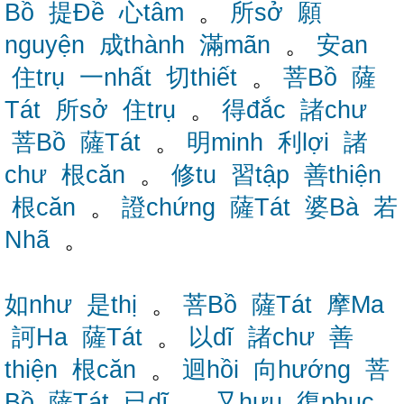
Bồ
提Đề
心tâm
。
所sở
願
nguyện
成thành
滿mãn
。
安an
住trụ
一nhất
切thiết
。
菩Bồ
薩
Tát
所sở
住trụ
。
得đắc
諸chư
菩Bồ
薩Tát
。
明minh
利lợi
諸
chư
根căn
。
修tu
習tập
善thiện
根căn
。
證chứng
薩Tát
婆Bà
若
Nhã
。
如như
是thị
。
菩Bồ
薩Tát
摩Ma
訶Ha
薩Tát
。
以dĩ
諸chư
善
thiện
根căn
。
迴hồi
向hướng
菩
Bồ
薩Tát
已dĩ
。
又hựu
復phục