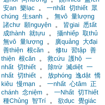
安an
樂lạc
。
一nhất
切thiết
眾
chúng
生sanh
。
無vô
量lượng
諸chư
願nguyện
。
皆giai
悉tất
成thành
就tựu
。
攝nhiếp
取thủ
無vô
量lượng
。
廣quảng
大đại
善thiện
根căn
。
修tu
習tập
善
thiện
根căn
。
救cứu
護hộ
一
nhất
切thiết
。
除trừ
滅diệt
一
nhất
切thiết
。
放phóng
逸dật
憍
kiêu
慢mạn
。
一nhất
心tâm
正
chánh
念niệm
。
一Nhất
切Thiết
種Chủng
智Trí
。
欲dục
覺giác