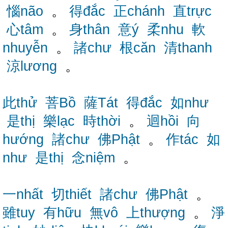
惱não
。
得đắc
正chánh
直trực
心tâm
。
身thân
意ý
柔nhu
軟
nhuyễn
。
諸chư
根căn
清thanh
涼lương
。
此thử
菩Bồ
薩Tát
得đắc
如như
是thị
樂lạc
時thời
。
迴hồi
向
hướng
諸chư
佛Phật
。
作tác
如
như
是thị
念niệm
。
一nhất
切thiết
諸chư
佛Phật
。
雖tuy
有hữu
無vô
上thượng
。
淨