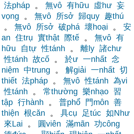
法pháp
。
無vô
有hữu
虛hư
妄
vọng
。
無vô
所sở
歸quy
趣thú
。
無vô
所sở
破phá
壞hoại
。
安
an
住trụ
實thật
際tế
。
無vô
有
hữu
自tự
性tánh
。
離ly
諸chư
性tánh
故cố
。
於ư
一nhất
念
niệm
中trung
。
解giải
一nhất
切
thiết
法pháp
。
無vô
性tánh
為vi
性tánh
。
常thường
樂nhạo
習
tập
行hành
。
普phổ
門môn
善
thiện
根căn
。
具cụ
足túc
如Như
來Lai
。
圓viên
滿mãn
功công