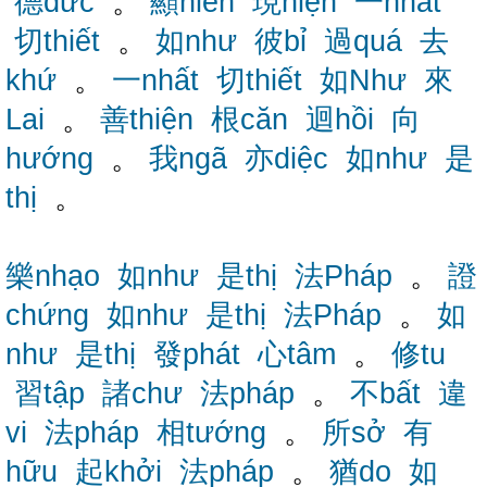
德đức
。
顯hiển
現hiện
一nhất
切thiết
。
如như
彼bỉ
過quá
去
khứ
。
一nhất
切thiết
如Như
來
Lai
。
善thiện
根căn
迴hồi
向
hướng
。
我ngã
亦diệc
如như
是
thị
。
樂nhạo
如như
是thị
法Pháp
。
證
chứng
如như
是thị
法Pháp
。
如
như
是thị
發phát
心tâm
。
修tu
習tập
諸chư
法pháp
。
不bất
違
vi
法pháp
相tướng
。
所sở
有
hữu
起khởi
法pháp
。
猶do
如