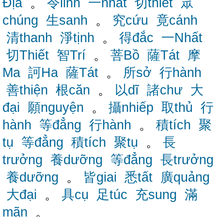
Địa
。
令linh
一nhất
切thiết
眾
chúng
生sanh
。
究cứu
竟cánh
清thanh
淨tịnh
。
得đắc
一Nhất
切Thiết
智Trí
。
菩Bồ
薩Tát
摩
Ma
訶Ha
薩Tát
。
所sở
行hành
善thiện
根căn
。
以dĩ
諸chư
大
đại
願nguyện
。
攝nhiếp
取thủ
行
hành
等đẳng
行hành
。
積tích
聚
tụ
等đẳng
積tích
聚tụ
。
長
trưởng
養dưỡng
等đẳng
長trưởng
養dưỡng
。
皆giai
悉tất
廣quảng
大đại
。
具cụ
足túc
充sung
滿
mãn
。