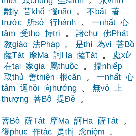
thiết
眾chúng
生sanh
。
永vĩnh
離ly
苦khổ
惱não
。
不bất
著
trước
所sở
行hành
。
一nhất
心
tâm
受thọ
持trì
。
諸chư
佛Phật
教giáo
法Pháp
。
是thị
為vi
菩Bồ
薩Tát
摩Ma
訶Ha
薩Tát
。
處xử
在tại
家gia
屬thuộc
。
攝nhiếp
取thủ
善thiện
根căn
。
一nhất
心
tâm
迴hồi
向hướng
。
無vô
上
thượng
菩Bồ
提Đề
。
菩Bồ
薩Tát
摩Ma
訶Ha
薩Tát
。
復phục
作tác
是thị
念niệm
。