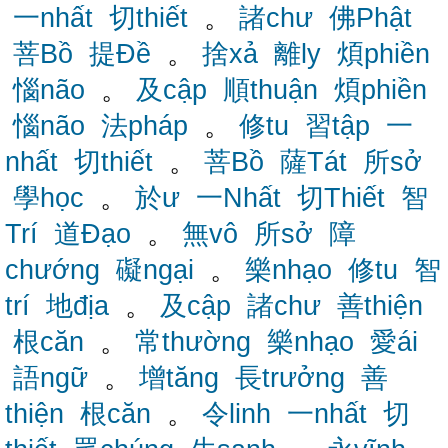
一nhất
切thiết
。
諸chư
佛Phật
菩Bồ
提Đề
。
捨xả
離ly
煩phiền
惱não
。
及cập
順thuận
煩phiền
惱não
法pháp
。
修tu
習tập
一
nhất
切thiết
。
菩Bồ
薩Tát
所sở
學học
。
於ư
一Nhất
切Thiết
智
Trí
道Đạo
。
無vô
所sở
障
chướng
礙ngại
。
樂nhạo
修tu
智
trí
地địa
。
及cập
諸chư
善thiện
根căn
。
常thường
樂nhạo
愛ái
語ngữ
。
增tăng
長trưởng
善
thiện
根căn
。
令linh
一nhất
切