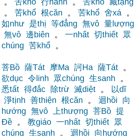
。
苦khổ
行hành
。
苦khổ
藏tạng
。
苦khổ
根căn
。
苦khổ
舍xá
。
如như
是thị
等đẳng
無vô
量lượng
無vô
邊biên
。
一nhất
切thiết
眾
chúng
苦khổ
。
菩Bồ
薩Tát
摩Ma
訶Ha
薩Tát
。
欲dục
令linh
眾chúng
生sanh
。
悉tất
得đắc
除trừ
滅diệt
。
以dĩ
淨tịnh
善thiện
根căn
。
迴hồi
向
hướng
無vô
上thượng
菩Bồ
提
Đề
。
教giáo
一nhất
切thiết
眾
chúng
生sanh
。
迴hồi
向hướng