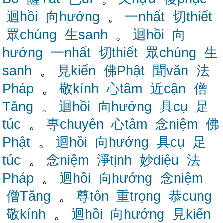
迴hồi
向hướng
。
一nhất
切thiết
眾chúng
生sanh
。
迴hồi
向
hướng
一nhất
切thiết
眾chúng
生
sanh
。
見kiến
佛Phật
聞văn
法
Pháp
。
敬kính
心tâm
近cận
僧
Tăng
。
迴hồi
向hướng
具cụ
足
túc
。
專chuyên
心tâm
念niệm
佛
Phật
。
迴hồi
向hướng
具cụ
足
túc
。
念niệm
淨tịnh
妙diệu
法
Pháp
。
迴hồi
向hướng
念niệm
僧Tăng
。
尊tôn
重trọng
恭cung
敬kính
。
迴hồi
向hướng
見kiến