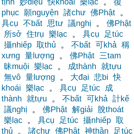
tịnh
妙diệu
快khoái
樂lạc
。
復
phục
願nguyện
諸chư
佛Phật
。
具cụ
不bất
思tư
議nghị
。
佛Phật
所sở
住trụ
樂lạc
。
具cụ
足túc
攝nhiếp
取thủ
。
不bất
可khả
稱
xưng
量lượng
。
佛Phật
三tam
昧muội
樂lạc
。
成thành
就tựu
無vô
量lượng
。
大đại
悲bi
快
khoái
樂lạc
。
具cụ
足túc
成
thành
就tựu
。
不bất
可khả
計kế
議nghị
。
佛Phật
解giải
脫thoát
樂lạc
。
具cụ
足túc
攝nhiếp
取
thủ
。
諸chư
佛Phật
神thần
足túc