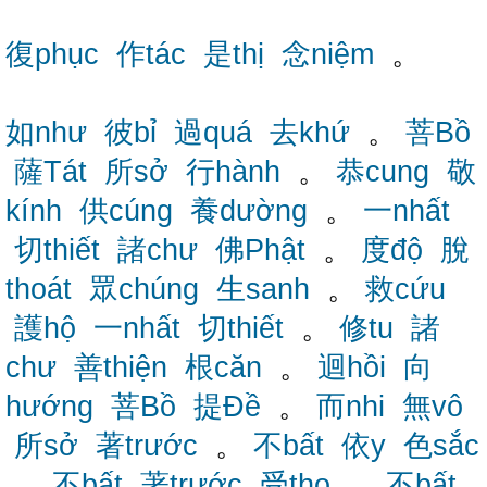
復phục
作tác
是thị
念niệm
。
如như
彼bỉ
過quá
去khứ
。
菩Bồ
薩Tát
所sở
行hành
。
恭cung
敬
kính
供cúng
養dường
。
一nhất
切thiết
諸chư
佛Phật
。
度độ
脫
thoát
眾chúng
生sanh
。
救cứu
護hộ
一nhất
切thiết
。
修tu
諸
chư
善thiện
根căn
。
迴hồi
向
hướng
菩Bồ
提Đề
。
而nhi
無vô
所sở
著trước
。
不bất
依y
色sắc
。
不bất
著trước
受thọ
。
不bất