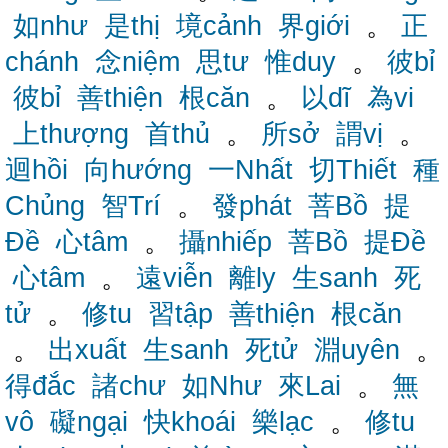
如như
是thị
境cảnh
界giới
。
正
chánh
念niệm
思tư
惟duy
。
彼bỉ
彼bỉ
善thiện
根căn
。
以dĩ
為vi
上thượng
首thủ
。
所sở
謂vị
。
迴hồi
向hướng
一Nhất
切Thiết
種
Chủng
智Trí
。
發phát
菩Bồ
提
Đề
心tâm
。
攝nhiếp
菩Bồ
提Đề
心tâm
。
遠viễn
離ly
生sanh
死
tử
。
修tu
習tập
善thiện
根căn
。
出xuất
生sanh
死tử
淵uyên
。
得đắc
諸chư
如Như
來Lai
。
無
vô
礙ngại
快khoái
樂lạc
。
修tu