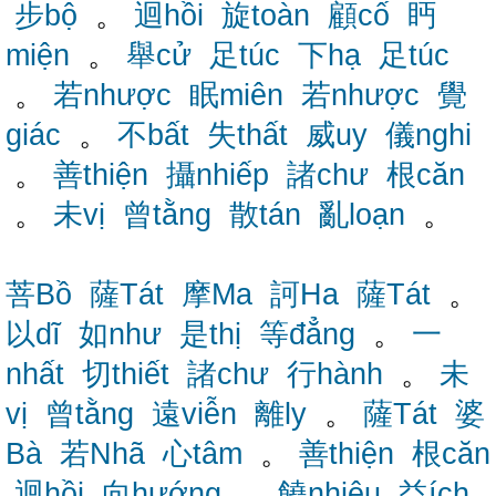
步bộ
。
迴hồi
旋toàn
顧cố
眄
miện
。
舉cử
足túc
下hạ
足túc
。
若nhược
眠miên
若nhược
覺
giác
。
不bất
失thất
威uy
儀nghi
。
善thiện
攝nhiếp
諸chư
根căn
。
未vị
曾tằng
散tán
亂loạn
。
菩Bồ
薩Tát
摩Ma
訶Ha
薩Tát
。
以dĩ
如như
是thị
等đẳng
。
一
nhất
切thiết
諸chư
行hành
。
未
vị
曾tằng
遠viễn
離ly
。
薩Tát
婆
Bà
若Nhã
心tâm
。
善thiện
根căn
迴hồi
向hướng
。
饒nhiêu
益ích