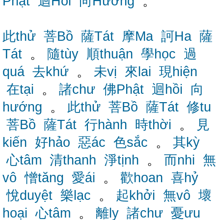
Phật
迴Hồi
向Hướng
。
此thử
菩Bồ
薩Tát
摩Ma
訶Ha
薩
Tát
。
隨tùy
順thuận
學học
過
quá
去khứ
。
未vị
來lai
現hiện
在tại
。
諸chư
佛Phật
迴hồi
向
hướng
。
此thử
菩Bồ
薩Tát
修tu
菩Bồ
薩Tát
行hành
時thời
。
見
kiến
好hảo
惡ác
色sắc
。
其kỳ
心tâm
清thanh
淨tịnh
。
而nhi
無
vô
憎tăng
愛ái
。
歡hoan
喜hỷ
悅duyệt
樂lạc
。
起khởi
無vô
壞
hoại
心tâm
。
離ly
諸chư
憂ưu