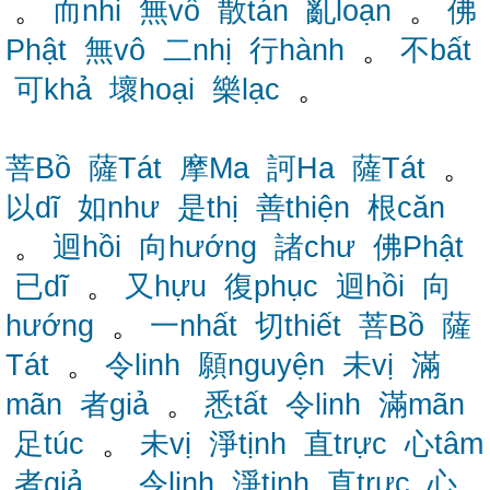
。
而nhi
無vô
散tán
亂loạn
。
佛
Phật
無vô
二nhị
行hành
。
不bất
可khả
壞hoại
樂lạc
。
菩Bồ
薩Tát
摩Ma
訶Ha
薩Tát
。
以dĩ
如như
是thị
善thiện
根căn
。
迴hồi
向hướng
諸chư
佛Phật
已dĩ
。
又hựu
復phục
迴hồi
向
hướng
。
一nhất
切thiết
菩Bồ
薩
Tát
。
令linh
願nguyện
未vị
滿
mãn
者giả
。
悉tất
令linh
滿mãn
足túc
。
未vị
淨tịnh
直trực
心tâm
者giả
。
令linh
淨tịnh
直trực
心