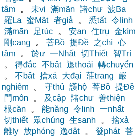
tâm
。
未vị
滿mãn
諸chư
波Ba
羅La
蜜Mật
者giả
。
悉tất
令linh
滿mãn
足túc
。
安an
住trụ
金kim
剛cang
。
菩Bồ
提Đề
之chi
心
tâm
。
於ư
一Nhất
切Thiết
智Trí
。
得đắc
不bất
退thoái
轉chuyển
。
不bất
捨xả
大đại
莊trang
嚴
nghiêm
。
守thủ
護hộ
菩Bồ
提Đề
門môn
。
及cập
諸chư
善thiện
根căn
。
能năng
令linh
一nhất
切thiết
眾chúng
生sanh
。
捨xả
離ly
放phóng
逸dật
。
發phát
菩