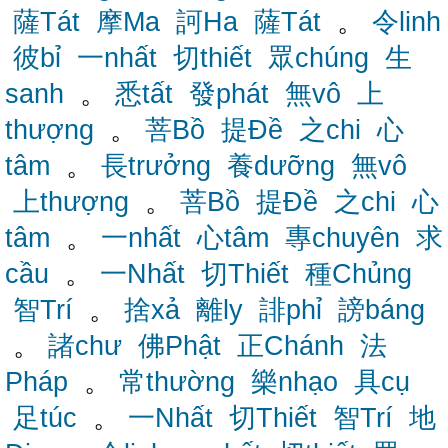
薩Tát
摩Ma
訶Ha
薩Tát
。
令linh
彼bỉ
一nhất
切thiết
眾chúng
生
sanh
。
悉tất
發phát
無vô
上
thượng
。
菩Bồ
提Đề
之chi
心
tâm
。
長trưởng
養dưỡng
無vô
上thượng
。
菩Bồ
提Đề
之chi
心
tâm
。
一nhất
心tâm
專chuyên
求
cầu
。
一Nhất
切Thiết
種Chủng
智Trí
。
捨xả
離ly
誹phỉ
謗báng
。
諸chư
佛Phật
正Chánh
法
Pháp
。
常thường
樂nhạo
具cụ
足túc
。
一Nhất
切Thiết
智Trí
地