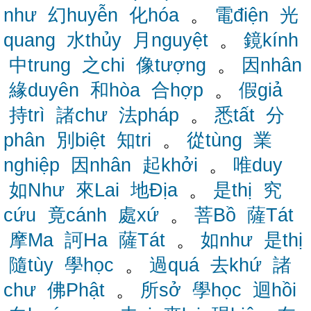
như
幻huyễn
化hóa
。
電điện
光
quang
水thủy
月nguyệt
。
鏡kính
中trung
之chi
像tượng
。
因nhân
緣duyên
和hòa
合hợp
。
假giả
持trì
諸chư
法pháp
。
悉tất
分
phân
別biệt
知tri
。
從tùng
業
nghiệp
因nhân
起khởi
。
唯duy
如Như
來Lai
地Địa
。
是thị
究
cứu
竟cánh
處xứ
。
菩Bồ
薩Tát
摩Ma
訶Ha
薩Tát
。
如như
是thị
隨tùy
學học
。
過quá
去khứ
諸
chư
佛Phật
。
所sở
學học
迴hồi