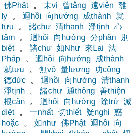
佛Phật
。
未vị
曾tằng
遠viễn
離
ly
。
迴hồi
向hướng
成thành
就
tựu
。
諸chư
清thanh
淨tịnh
心
tâm
。
迴hồi
向hướng
分phân
別
biệt
。
諸chư
如Như
來Lai
法
Pháp
。
迴hồi
向hướng
成thành
就tựu
。
無vô
量lượng
功công
德đức
。
迴hồi
向hướng
清thanh
淨tịnh
。
諸chư
通thông
善thiện
根căn
。
迴hồi
向hướng
除trừ
滅
diệt
。
一nhất
切thiết
疑nghi
惑
hoặc
。
如như
佛Phật
迴hồi
向