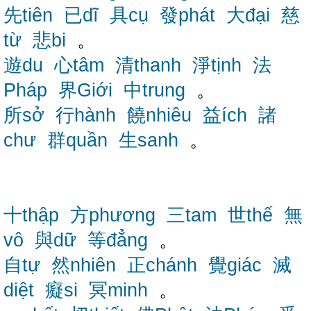
先tiên
已dĩ
具cụ
發phát
大đại
慈
từ
悲bi
。
遊du
心tâm
清thanh
淨tịnh
法
Pháp
界Giới
中trung
。
所sở
行hành
饒nhiêu
益ích
諸
chư
群quần
生sanh
。
十thập
方phương
三tam
世thế
無
vô
與dữ
等đẳng
。
自tự
然nhiên
正chánh
覺giác
滅
diệt
癡si
冥minh
。