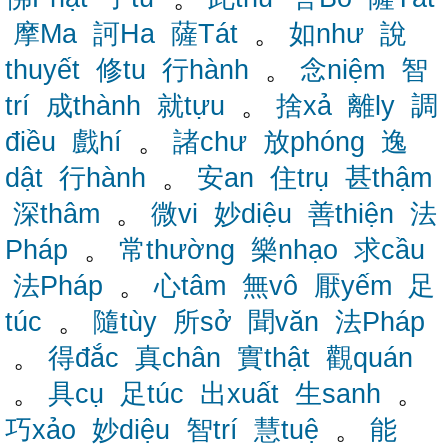
摩Ma
訶Ha
薩Tát
。
如như
說
thuyết
修tu
行hành
。
念niệm
智
trí
成thành
就tựu
。
捨xả
離ly
調
điều
戲hí
。
諸chư
放phóng
逸
dật
行hành
。
安an
住trụ
甚thậm
深thâm
。
微vi
妙diệu
善thiện
法
Pháp
。
常thường
樂nhạo
求cầu
法Pháp
。
心tâm
無vô
厭yếm
足
túc
。
隨tùy
所sở
聞văn
法Pháp
。
得đắc
真chân
實thật
觀quán
。
具cụ
足túc
出xuất
生sanh
。
巧xảo
妙diệu
智trí
慧tuệ
。
能