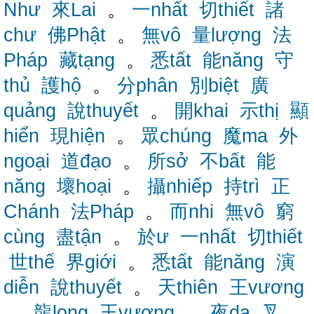
Như
來Lai
。
一nhất
切thiết
諸
chư
佛Phật
。
無vô
量lượng
法
Pháp
藏tạng
。
悉tất
能năng
守
thủ
護hộ
。
分phân
別biệt
廣
quảng
說thuyết
。
開khai
示thị
顯
hiển
現hiện
。
眾chúng
魔ma
外
ngoại
道đạo
。
所sở
不bất
能
năng
壞hoại
。
攝nhiếp
持trì
正
Chánh
法Pháp
。
而nhi
無vô
窮
cùng
盡tận
。
於ư
一nhất
切thiết
世thế
界giới
。
悉tất
能năng
演
diễn
說thuyết
。
天thiên
王vương
。
龍long
王vương
。
夜dạ
叉