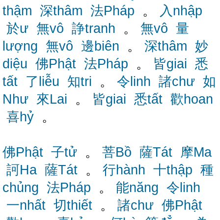
thậm
深thâm
法Pháp
。
入nhập
於ư
無vô
諍tranh
。
無vô
量
lượng
無vô
邊biên
。
深thâm
妙
diệu
佛Phật
法Pháp
。
皆giai
悉
tất
了liễu
知tri
。
令linh
諸chư
如
Như
來Lai
。
皆giai
悉tất
歡hoan
喜hỷ
。
佛Phật
子tử
。
菩Bồ
薩Tát
摩Ma
訶Ha
薩Tát
。
行hành
十thập
種
chủng
法Pháp
。
能năng
令linh
一nhất
切thiết
。
諸chư
佛Phật