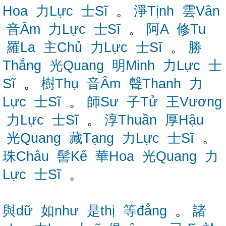
Hoa
力Lực
士Sĩ
。
淨Tịnh
雲Vân
音Âm
力Lực
士Sĩ
。
阿A
修Tu
羅La
主Chủ
力Lực
士Sĩ
。
勝
Thắng
光Quang
明Minh
力Lực
士
Sĩ
。
樹Thụ
音Âm
聲Thanh
力
Lực
士Sĩ
。
師Sư
子Tử
王Vương
力Lực
士Sĩ
。
淳Thuần
厚Hậu
光Quang
藏Tạng
力Lực
士Sĩ
。
珠Châu
髻Kế
華Hoa
光Quang
力
Lực
士Sĩ
。
與dữ
如như
是thị
等đẳng
。
諸