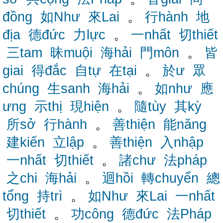
đồng
如Như
來Lai
。
行hành
地
địa
德đức
力lực
。
一nhất
切thiết
三tam
昧muội
海hải
門môn
。
皆
giai
得đắc
自tự
在tại
。
於ư
眾
chúng
生sanh
海hải
。
如như
應
ưng
示thị
現hiện
。
隨tùy
其kỳ
所sở
行hành
。
善thiện
能năng
建kiến
立lập
。
善thiện
入nhập
一nhất
切thiết
。
諸chư
法pháp
之chi
海hải
。
迴hồi
轉chuyển
總
tổng
持trì
。
如Như
來Lai
一nhất
切thiết
。
功công
德đức
法Pháp