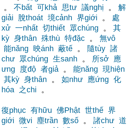
。
不bất
可khả
思tư
議nghị
。
解
giải
脫thoát
境cảnh
界giới
。
處
xử
一nhất
切thiết
眾chúng
。
其
kỳ
身thân
殊thù
特đặc
。
無vô
能năng
映ánh
蔽tế
。
隨tùy
諸
chư
眾chúng
生sanh
。
所sở
應
ưng
度độ
者giả
。
能năng
現hiện
其kỳ
身thân
。
如như
應ứng
化
hóa
之chi
。
復phục
有hữu
佛Phật
世thế
界
giới
微vi
塵trần
數số
。
諸chư
道