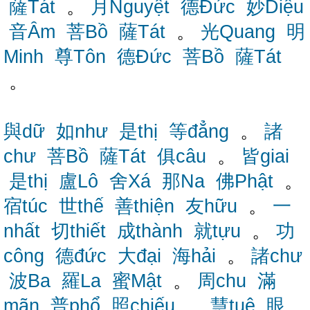
薩Tát
。
月Nguyệt
德Đức
妙Diệu
音Âm
菩Bồ
薩Tát
。
光Quang
明
Minh
尊Tôn
德Đức
菩Bồ
薩Tát
。
與dữ
如như
是thị
等đẳng
。
諸
chư
菩Bồ
薩Tát
俱câu
。
皆giai
是thị
盧Lô
舍Xá
那Na
佛Phật
。
宿túc
世thế
善thiện
友hữu
。
一
nhất
切thiết
成thành
就tựu
。
功
công
德đức
大đại
海hải
。
諸chư
波Ba
羅La
蜜Mật
。
周chu
滿
mãn
普phổ
照chiếu
。
慧tuệ
眼