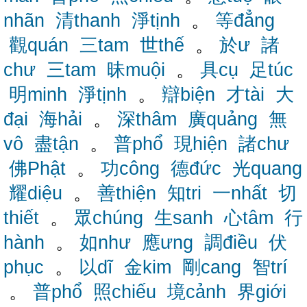
nhãn
清thanh
淨tịnh
。
等đẳng
觀quán
三tam
世thế
。
於ư
諸
chư
三tam
昧muội
。
具cụ
足túc
明minh
淨tịnh
。
辯biện
才tài
大
đại
海hải
。
深thâm
廣quảng
無
vô
盡tận
。
普phổ
現hiện
諸chư
佛Phật
。
功công
德đức
光quang
耀diệu
。
善thiện
知tri
一nhất
切
thiết
。
眾chúng
生sanh
心tâm
行
hành
。
如như
應ưng
調điều
伏
phục
。
以dĩ
金kim
剛cang
智trí
。
普phổ
照chiếu
境cảnh
界giới