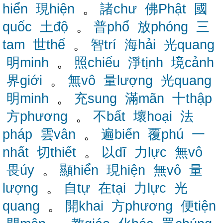
hiển
現hiện
。
諸chư
佛Phật
國
quốc
土độ
。
普phổ
放phóng
三
tam
世thế
。
智trí
海hải
光quang
明minh
。
照chiếu
淨tịnh
境cảnh
界giới
。
無vô
量lượng
光quang
明minh
。
充sung
滿mãn
十thập
方phương
。
不bất
壞hoại
法
pháp
雲vân
。
遍biến
覆phú
一
nhất
切thiết
。
以dĩ
力lực
無vô
畏úy
。
顯hiển
現hiện
無vô
量
lượng
。
自tự
在tại
力lực
光
quang
。
開khai
方phương
便tiện