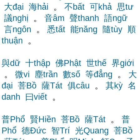
大đại
海hải
。
不bất
可khả
思tư
議nghị
。
音âm
聲thanh
語ngữ
言ngôn
。
悉tất
能năng
隨tùy
順
thuận
。
與dữ
十thập
佛Phật
世thế
界giới
。
微vi
塵trần
數số
等đẳng
。
大
đại
菩Bồ
薩Tát
俱câu
。
其kỳ
名
danh
曰viết
。
普Phổ
賢Hiền
菩Bồ
薩Tát
。
普
Phổ
德Đức
智Trí
光Quang
菩Bồ