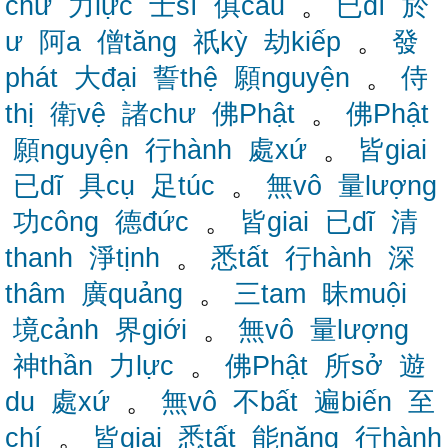
chư
力lực
士sĩ
俱câu
。
已dĩ
於
ư
阿a
僧tăng
祇kỳ
劫kiếp
。
發
phát
大đại
誓thệ
願nguyện
。
侍
thị
衛vệ
諸chư
佛Phật
。
佛Phật
願nguyện
行hành
處xứ
。
皆giai
已dĩ
具cụ
足túc
。
無vô
量lượng
功công
德đức
。
皆giai
已dĩ
清
thanh
淨tịnh
。
悉tất
行hành
深
thâm
廣quảng
。
三tam
昧muội
境cảnh
界giới
。
無vô
量lượng
神thần
力lực
。
佛Phật
所sở
遊
du
處xứ
。
無vô
不bất
遍biến
至
chí
。
皆giai
悉tất
能năng
行hành