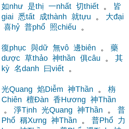
如như
是thị
一nhất
切thiết
。
皆
giai
悉tất
成thành
就tựu
。
大đại
喜hỷ
普phổ
照chiếu
。
復phục
與dữ
無vô
邊biên
。
藥
dược
草thảo
神thần
俱câu
。
其
kỳ
名danh
曰viết
。
光Quang
焰Diễm
神Thần
。
栴
Chiên
檀Đàn
香Hương
神Thần
。
淨Tịnh
光Quang
神Thần
。
普
Phổ
稱Xưng
神Thần
。
普Phổ
力