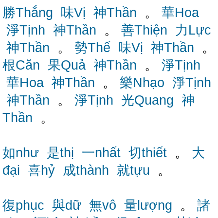
勝Thắng
味Vị
神Thần
。
華Hoa
淨Tịnh
神Thần
。
善Thiện
力Lực
神Thần
。
勢Thế
味Vị
神Thần
。
根Căn
果Quả
神Thần
。
淨Tịnh
華Hoa
神Thần
。
樂Nhạo
淨Tịnh
神Thần
。
淨Tịnh
光Quang
神
Thần
。
如như
是thị
一nhất
切thiết
。
大
đại
喜hỷ
成thành
就tựu
。
復phục
與dữ
無vô
量lượng
。
諸