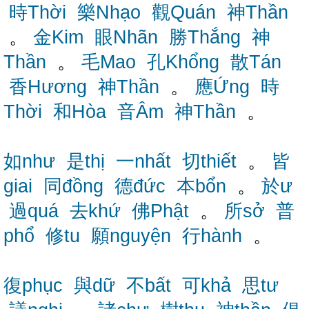
時Thời
樂Nhạo
觀Quán
神Thần
。
金Kim
眼Nhãn
勝Thắng
神
Thần
。
毛Mao
孔Khổng
散Tán
香Hương
神Thần
。
應Ứng
時
Thời
和Hòa
音Âm
神Thần
。
如như
是thị
一nhất
切thiết
。
皆
giai
同đồng
德đức
本bổn
。
於ư
過quá
去khứ
佛Phật
。
所sở
普
phổ
修tu
願nguyện
行hành
。
復phục
與dữ
不bất
可khả
思tư