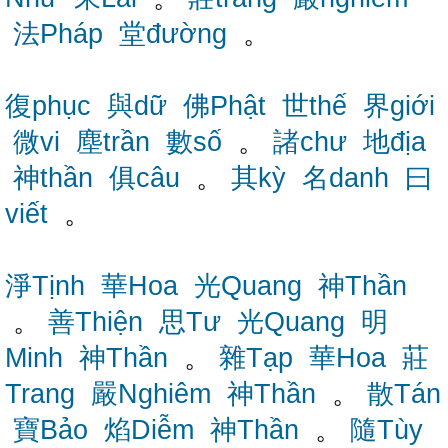
法Pháp
堂đường
。
復phục
與dữ
佛Phật
世thế
界giới
微vi
塵trần
數số
。
諸chư
地địa
神thần
俱câu
。
其kỳ
名danh
曰
viết
。
淨Tịnh
華Hoa
光Quang
神Thần
。
善Thiện
思Tư
光Quang
明
Minh
神Thần
。
雜Tạp
華Hoa
莊
Trang
嚴Nghiêm
神Thần
。
散Tán
寶Bảo
焰Diễm
神Thần
。
隨Tùy