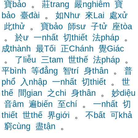
寶bảo
。
莊trang
嚴nghiêm
寶
bảo
臺đài
。
如Như
來Lai
處xử
此thử
。
寶bảo
師sư
子tử
座tòa
。
於ư
一nhất
切thiết
法pháp
。
成thành
最Tối
正Chánh
覺Giác
。
了liễu
三tam
世thế
法pháp
。
平bình
等đẳng
智trí
身thân
。
普
phổ
入nhập
一nhất
切thiết
。
世
thế
間gian
之chi
身thân
。
妙diệu
音âm
遍biến
至chí
。
一nhất
切
thiết
世thế
界giới
。
不bất
可khả
窮cùng
盡tận
。