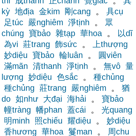
thỉ
成thành
正chánh
覺giác
。
其
kỳ
地địa
金kim
剛cang
。
具cụ
足túc
嚴nghiêm
淨tịnh
。
眾
chúng
寶bảo
雜tạp
華hoa
。
以dĩ
為vi
莊trang
飾sức
。
上thượng
妙diệu
寶bảo
輪luân
。
圓viên
滿mãn
清thanh
淨tịnh
。
無vô
量
lượng
妙diệu
色sắc
。
種chủng
種chủng
莊trang
嚴nghiêm
。
猶
do
如như
大đại
海hải
。
寶bảo
幢tràng
幡phan
蓋cái
。
光quang
明minh
照chiếu
耀diệu
。
妙diệu
香hương
華hoa
鬘man
。
周chu