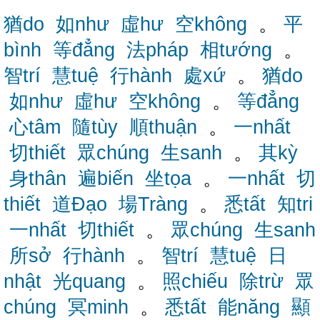
猶do
如như
虛hư
空không
。
平
bình
等đẳng
法pháp
相tướng
。
智trí
慧tuệ
行hành
處xứ
。
猶do
如như
虛hư
空không
。
等đẳng
心tâm
隨tùy
順thuận
。
一nhất
切thiết
眾chúng
生sanh
。
其kỳ
身thân
遍biến
坐tọa
。
一nhất
切
thiết
道Đạo
場Tràng
。
悉tất
知tri
一nhất
切thiết
。
眾chúng
生sanh
所sở
行hành
。
智trí
慧tuệ
日
nhật
光quang
。
照chiếu
除trừ
眾
chúng
冥minh
。
悉tất
能năng
顯