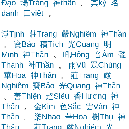
Đạo
場Tràng
神thần
。
其kỳ
名
danh
曰viết
。
淨Tịnh
莊Trang
嚴Nghiêm
神Thần
。
寶Bảo
積Tích
光Quang
明
Minh
神Thần
。
吼Hống
音Âm
聲
Thanh
神Thần
。
雨Vũ
眾Chúng
華Hoa
神Thần
。
莊Trang
嚴
Nghiêm
寶Bảo
光Quang
神Thần
。
善Thiện
超Siêu
香Hương
神
Thần
。
金Kim
色Sắc
雲Vân
神
Thần
。
樂Nhạo
華Hoa
樹Thụ
神
Thần
。
莊Trang
嚴Nghiêm
光