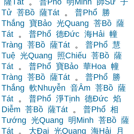
薩Tát
。
普Phổ
明Minh
師Sư
子
Tử
菩Bồ
薩Tát
。
普Phổ
勝
Thắng
寶Bảo
光Quang
菩Bồ
薩
Tát
。
普Phổ
德Đức
海Hải
幢
Tràng
菩Bồ
薩Tát
。
普Phổ
慧
Tuệ
光Quang
照Chiếu
菩Bồ
薩
Tát
。
普Phổ
寶Bảo
華Hoa
幢
Tràng
菩Bồ
薩Tát
。
普Phổ
勝
Thắng
軟Nhuyễn
音Âm
菩Bồ
薩
Tát
。
普Phổ
淨Tịnh
德Đức
焰
Diễm
菩Bồ
薩Tát
。
普Phổ
相
Tướng
光Quang
明Minh
菩Bồ
薩
Tát
。
大Đại
光Quang
海Hải
月