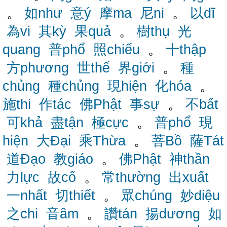
。
如như
意ý
摩ma
尼ni
。
以dĩ
為vi
其kỳ
果quả
。
樹thụ
光
quang
普phổ
照chiếu
。
十thập
方phương
世thế
界giới
。
種
chủng
種chủng
現hiện
化hóa
。
施thi
作tác
佛Phật
事sự
。
不bất
可khả
盡tận
極cực
。
普phổ
現
hiện
大Đại
乘Thừa
。
菩Bồ
薩Tát
道Đạo
教giáo
。
佛Phật
神thần
力lực
故cố
。
常thường
出xuất
一nhất
切thiết
。
眾chúng
妙diệu
之chi
音âm
。
讚tán
揚dương
如