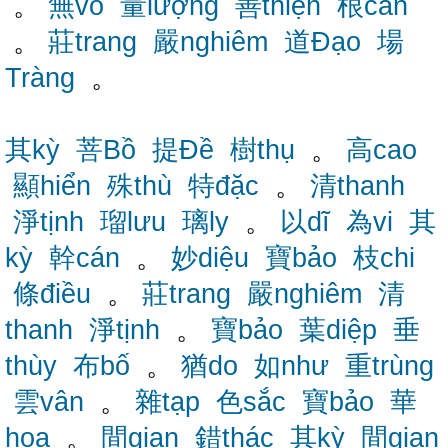
。
無vô
量lượng
善thiện
根căn
。
莊trang
嚴nghiêm
道Đạo
場
Tràng
。
其kỳ
菩Bồ
提Đề
樹thụ
。
高cao
顯hiển
殊thù
特đặc
。
清thanh
淨tịnh
瑠lưu
璃ly
。
以dĩ
為vi
其
kỳ
幹cán
。
妙diệu
寶bảo
枝chi
條điều
。
莊trang
嚴nghiêm
清
thanh
淨tịnh
。
寶bảo
葉diệp
垂
thùy
布bố
。
猶do
如như
重trùng
雲vân
。
雜tạp
色sắc
寶bảo
華
hoa
。
間gian
錯thác
其kỳ
間gian