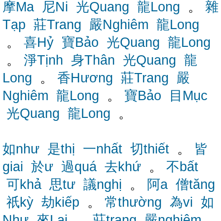
摩Ma
尼Ni
光Quang
龍Long
。
雜
Tạp
莊Trang
嚴Nghiêm
龍Long
。
喜Hỷ
寶Bảo
光Quang
龍Long
。
淨Tịnh
身Thân
光Quang
龍
Long
。
香Hương
莊Trang
嚴
Nghiêm
龍Long
。
寶Bảo
目Mục
光Quang
龍Long
。
如như
是thị
一nhất
切thiết
。
皆
giai
於ư
過quá
去khứ
。
不bất
可khả
思tư
議nghị
。
阿a
僧tăng
祇kỳ
劫kiếp
。
常thường
為vi
如
Như
來Lai
。
莊trang
嚴nghiêm