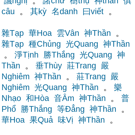
議nghị
。
諸chư
樹thụ
神thần
俱
câu
。
其kỳ
名danh
曰viết
。
雜Tạp
華Hoa
雲Vân
神Thần
。
雜Tạp
種Chủng
光Quang
神Thần
。
淨Tịnh
勝Thắng
光Quang
神
Thần
。
垂Thùy
莊Trang
嚴
Nghiêm
神Thần
。
莊Trang
嚴
Nghiêm
光Quang
神Thần
。
樂
Nhạo
和Hòa
音Âm
神Thần
。
普
Phổ
勝Thắng
等Đẳng
神Thần
。
華Hoa
果Quả
味Vị
神Thần
。