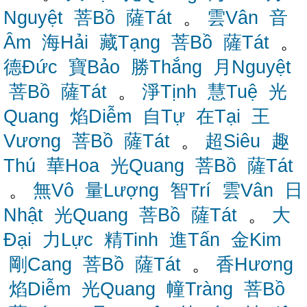
Nguyệt
菩Bồ
薩Tát
。
雲Vân
音
Âm
海Hải
藏Tạng
菩Bồ
薩Tát
。
德Đức
寶Bảo
勝Thắng
月Nguyệt
菩Bồ
薩Tát
。
淨Tịnh
慧Tuệ
光
Quang
焰Diễm
自Tự
在Tại
王
Vương
菩Bồ
薩Tát
。
超Siêu
趣
Thú
華Hoa
光Quang
菩Bồ
薩Tát
。
無Vô
量Lượng
智Trí
雲Vân
日
Nhật
光Quang
菩Bồ
薩Tát
。
大
Đại
力Lực
精Tinh
進Tấn
金Kim
剛Cang
菩Bồ
薩Tát
。
香Hương
焰Diễm
光Quang
幢Tràng
菩Bồ