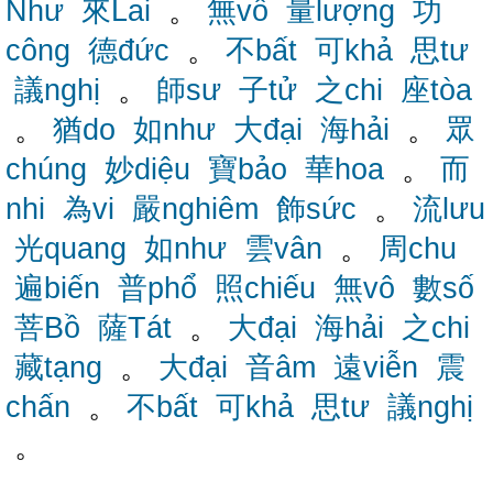
Như
來Lai
。
無vô
量lượng
功
công
德đức
。
不bất
可khả
思tư
議nghị
。
師sư
子tử
之chi
座tòa
。
猶do
如như
大đại
海hải
。
眾
chúng
妙diệu
寶bảo
華hoa
。
而
nhi
為vi
嚴nghiêm
飾sức
。
流lưu
光quang
如như
雲vân
。
周chu
遍biến
普phổ
照chiếu
無vô
數số
菩Bồ
薩Tát
。
大đại
海hải
之chi
藏tạng
。
大đại
音âm
遠viễn
震
chấn
。
不bất
可khả
思tư
議nghị
。