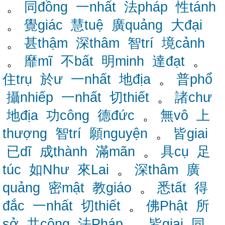
。
同đồng
一nhất
法pháp
性tánh
。
覺giác
慧tuệ
廣quảng
大đại
。
甚thậm
深thâm
智trí
境cảnh
。
靡mĩ
不bất
明minh
達đạt
。
住trụ
於ư
一nhất
地địa
。
普phổ
攝nhiếp
一nhất
切thiết
。
諸chư
地địa
功công
德đức
。
無vô
上
thượng
智trí
願nguyện
。
皆giai
已dĩ
成thành
滿mãn
。
具cụ
足
túc
如Như
來Lai
。
深thâm
廣
quảng
密mật
教giáo
。
悉tất
得
đắc
一nhất
切thiết
。
佛Phật
所
sở
共cộng
法Pháp
。
皆giai
同