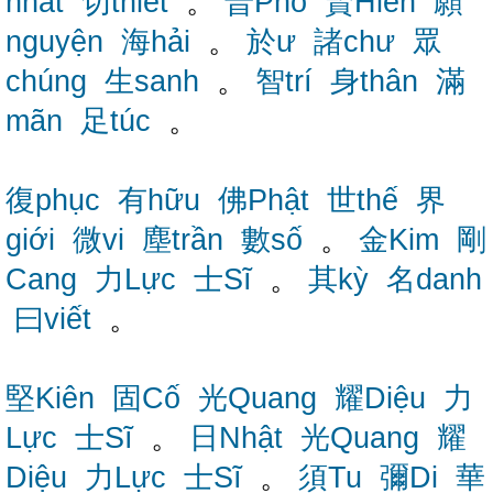
nhất
切thiết
。
普Phổ
賢Hiền
願
nguyện
海hải
。
於ư
諸chư
眾
chúng
生sanh
。
智trí
身thân
滿
mãn
足túc
。
復phục
有hữu
佛Phật
世thế
界
giới
微vi
塵trần
數số
。
金Kim
剛
Cang
力Lực
士Sĩ
。
其kỳ
名danh
曰viết
。
堅Kiên
固Cố
光Quang
耀Diệu
力
Lực
士Sĩ
。
日Nhật
光Quang
耀
Diệu
力Lực
士Sĩ
。
須Tu
彌Di
華