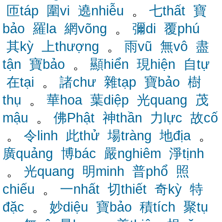
匝táp
圍vi
遶nhiễu
。
七thất
寶
bảo
羅la
網võng
。
彌di
覆phú
其kỳ
上thượng
。
雨vũ
無vô
盡
tận
寶bảo
。
顯hiển
現hiện
自tự
在tại
。
諸chư
雜tạp
寶bảo
樹
thụ
。
華hoa
葉diệp
光quang
茂
mậu
。
佛Phật
神thần
力lực
故cố
。
令linh
此thử
場tràng
地địa
。
廣quảng
博bác
嚴nghiêm
淨tịnh
。
光quang
明minh
普phổ
照
chiếu
。
一nhất
切thiết
奇kỳ
特
đặc
。
妙diệu
寶bảo
積tích
聚tụ