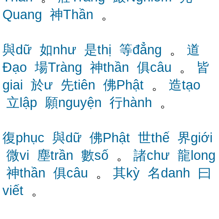
Quang
神Thần
。
與dữ
如như
是thị
等đẳng
。
道
Đạo
場Tràng
神thần
俱câu
。
皆
giai
於ư
先tiên
佛Phật
。
造tạo
立lập
願nguyện
行hành
。
復phục
與dữ
佛Phật
世thế
界giới
微vi
塵trần
數số
。
諸chư
龍long
神thần
俱câu
。
其kỳ
名danh
曰
viết
。