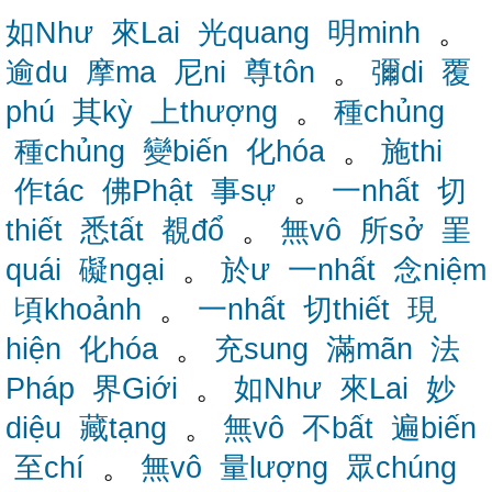
如Như
來Lai
光quang
明minh
。
逾du
摩ma
尼ni
尊tôn
。
彌di
覆
phú
其kỳ
上thượng
。
種chủng
種chủng
變biến
化hóa
。
施thi
作tác
佛Phật
事sự
。
一nhất
切
thiết
悉tất
覩đổ
。
無vô
所sở
罣
quái
礙ngại
。
於ư
一nhất
念niệm
頃khoảnh
。
一nhất
切thiết
現
hiện
化hóa
。
充sung
滿mãn
法
Pháp
界Giới
。
如Như
來Lai
妙
diệu
藏tạng
。
無vô
不bất
遍biến
至chí
。
無vô
量lượng
眾chúng