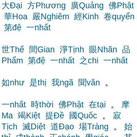
大Đại
方Phương
廣Quảng
佛Phật
華Hoa
嚴Nghiêm
經Kinh
卷quyển
第đệ
一nhất
世Thế
間Gian
淨Tịnh
眼Nhãn
品
Phẩm
第đệ
一nhất
之chi
一nhất
如như
是thị
我ngã
聞văn
。
一nhất
時thời
佛Phật
在tại
。
摩
Ma
竭Kiệt
提Đề
國Quốc
。
寂
Tịch
滅Diệt
道Đạo
場Tràng
。
始