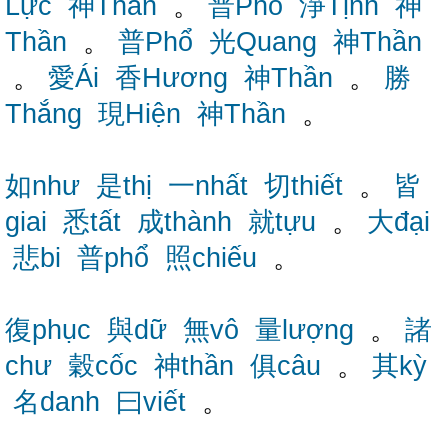
Lực
神Thần
。
普Phổ
淨Tịnh
神
Thần
。
普Phổ
光Quang
神Thần
。
愛Ái
香Hương
神Thần
。
勝
Thắng
現Hiện
神Thần
。
如như
是thị
一nhất
切thiết
。
皆
giai
悉tất
成thành
就tựu
。
大đại
悲bi
普phổ
照chiếu
。
復phục
與dữ
無vô
量lượng
。
諸
chư
穀cốc
神thần
俱câu
。
其kỳ
名danh
曰viết
。