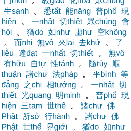
門môn
。
教giáo
化hóa
眾chúng
生sanh
。
悉tất
能năng
普phổ
現
hiện
。
一nhất
切thiết
眾chúng
會
hội
。
猶do
如như
虛hư
空không
。
而nhi
無vô
來lai
去khứ
。
了
liễu
達đạt
一nhất
切thiết
。
無vô
有hữu
自tự
性tánh
。
隨tùy
順
thuận
諸chư
法pháp
。
平bình
等
đẳng
之chi
相tướng
。
一nhất
切
thiết
光quang
明minh
。
普phổ
現
hiện
三tam
世thế
。
諸chư
佛
Phật
所sở
行hành
。
諸chư
佛
Phật
世thế
界giới
。
猶do
如như