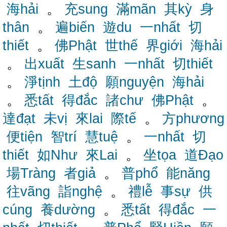
海hải
。
充sung
滿mãn
其kỳ
身
thân
。
遍biến
遊du
一nhất
切
thiết
。
佛Phật
世thế
界giới
海hải
。
出xuất
生sanh
一nhất
切thiết
。
淨tịnh
土độ
願nguyện
海hải
。
悉tất
得đắc
諸chư
佛Phật
。
達đạt
未vị
來lai
際tế
。
方phương
便tiện
智trí
慧tuệ
。
一nhất
切
thiết
如Như
來Lai
。
坐tọa
道Đạo
場Tràng
者giả
。
普phổ
能năng
往vãng
詣nghệ
。
禮lễ
事sự
供
cúng
養dường
。
悉tất
得đắc
一